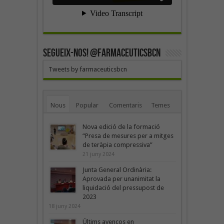
SEGUEIX-NOS! @farmaceuticsbcn
Tweets by farmaceuticsbcn
Nous
Popular
Comentaris
Temes
Nova edició de la formació
“Presa de mesures per a mitges
de teràpia compressiva”
21 juny 2024
Junta General Ordinària:
Aprovada per unanimitat la
liquidació del pressupost de
2023
18 juny 2024
Últims avenços en