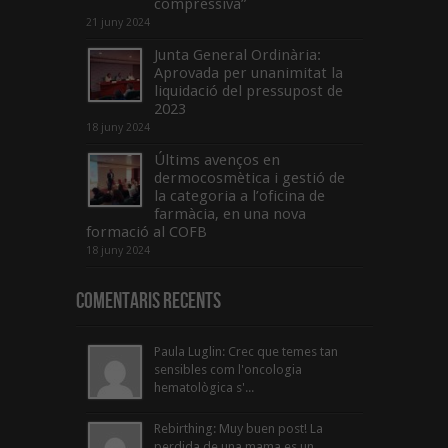
compressiva”
21 juny 2024
Junta General Ordinària:
Aprovada per unanimitat la
liquidació del pressupost de
2023
18 juny 2024
Últims avenços en
dermocosmètica i gestió de
la categoria a l’oficina de
farmàcia, en una nova
formació al COFB
18 juny 2024
Comentaris Recents
Paula Luglin: Crec que temes tan
sensibles com l'oncologia
hematològica s'...
Rebirthing: Muy buen post! La
perdida de una mama es un