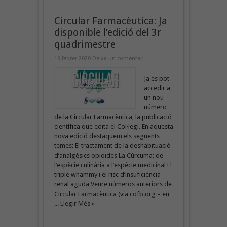
Circular Farmacèutica: Ja
disponible l’edició del 3r
quadrimestre
19 febrer 2020
Deixa un comentari
Ja es pot
accedir a
un nou
número
de la Circular Farmacèutica, la publicació
científica que edita el Col·legi. En aquesta
nova edició destaquem els següents
temes: El tractament de la deshabituació
d’analgèsics opioides La Cúrcuma: de
l’espècie culinària a l’espècie medicinal El
triple whammy i el risc d’insuficiència
renal aguda Veure números anteriors de
Circular Farmacèutica (via cofb.org – en
...
Llegir Més »