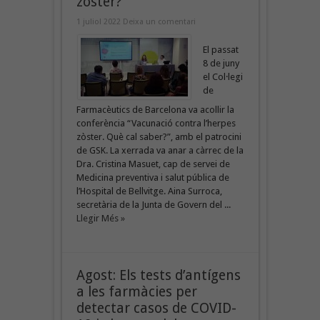
zòster?
1 juliol 2022
Deixa un comentari
El passat
8 de juny
el Col·legi
de
Farmacèutics de Barcelona va acollir la
conferència “Vacunació contra l’herpes
zòster. Què cal saber?”, amb el patrocini
de GSK. La xerrada va anar a càrrec de la
Dra. Cristina Masuet, cap de servei de
Medicina preventiva i salut pública de
l’Hospital de Bellvitge. Aina Surroca,
secretària de la Junta de Govern del ...
Llegir Més »
Agost: Els tests d’antígens
a les farmàcies per
detectar casos de COVID-