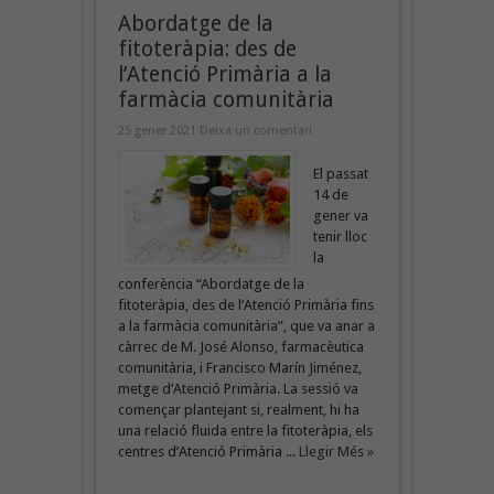
Abordatge de la
fitoteràpia: des de
l’Atenció Primària a la
farmàcia comunitària
25 gener 2021
Deixa un comentari
El passat
14 de
gener va
tenir lloc
la
conferència “Abordatge de la
fitoteràpia, des de l’Atenció Primària fins
a la farmàcia comunitària”, que va anar a
càrrec de M. José Alonso, farmacèutica
comunitària, i Francisco Marín Jiménez,
metge d’Atenció Primària. La sessió va
començar plantejant si, realment, hi ha
una relació fluida entre la fitoteràpia, els
centres d’Atenció Primària ...
Llegir Més »