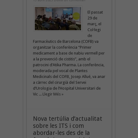
13 abril 2023
Deixa un comentari
El passat
29 de
març, el
Col·legi
de
Farmacèutics de Barcelona (COFB) va
organitzar la conferència “Primer
medicament a base de nabiu vermell per
a la prevenció de cistitis”, amb el
patrocini d’Atika Pharma. La conferència,
moderada pel vocal de Plantes
Medicinals del COFB, Josep Allué, va anar
a càrrec del cirurgià del Servei
d’Urologia de l’Hospital Universitari de
Vic ...
Llegir Més »
Nova tertúlia d’actualitat
sobre les ITS i com
abordar-les des de la