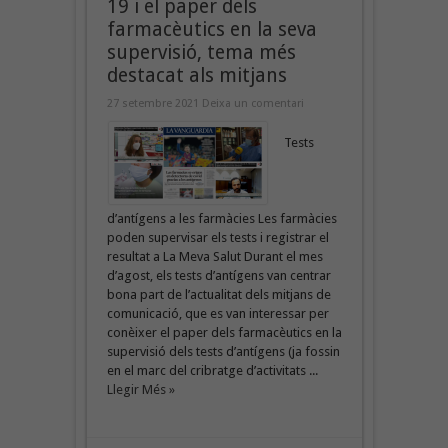
19 i el paper dels
farmacèutics en la seva
supervisió, tema més
destacat als mitjans
27 setembre 2021
Deixa un comentari
Tests
d’antígens a les farmàcies Les farmàcies
poden supervisar els tests i registrar el
resultat a La Meva Salut Durant el mes
d’agost, els tests d’antígens van centrar
bona part de l’actualitat dels mitjans de
comunicació, que es van interessar per
conèixer el paper dels farmacèutics en la
supervisió dels tests d’antígens (ja fossin
en el marc del cribratge d’activitats ...
Llegir Més »