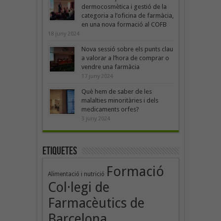
dermocosmètica i gestió de la
categoria a l’oficina de farmàcia,
en una nova formació al COFB
18 juny 2024
Nova sessió sobre els punts clau
a valorar a l’hora de comprar o
vendre una farmàcia
17 juny 2024
Què hem de saber de les
malalties minoritàries i dels
medicaments orfes?
3 juny 2024
Etiquetes
Formació
Alimentació i nutrició
Col·legi de
Farmacèutics de
Barcelona