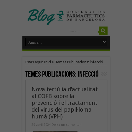
Estàs aquí:
Inici
>
Temes Publicacions: infecció
Temes Publicacions:
infecció
Nova tertúlia d’actualitat
al COFB sobre la
prevenció i el tractament
del virus del papil·loma
humà (VPH)
29 abril 2024
Deixa un comentari