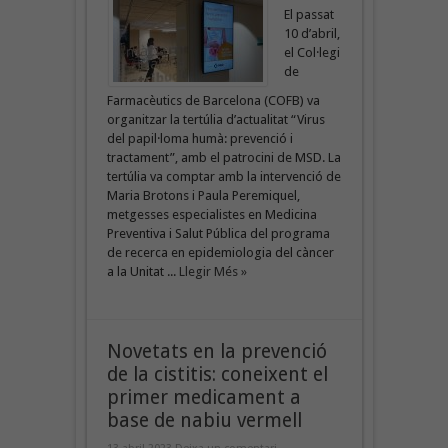
El passat
10 d’abril,
el Col·legi
de
Farmacèutics de Barcelona (COFB) va
organitzar la tertúlia d’actualitat “Virus
del papil·loma humà: prevenció i
tractament”, amb el patrocini de MSD. La
tertúlia va comptar amb la intervenció de
Maria Brotons i Paula Peremiquel,
metgesses especialistes en Medicina
Preventiva i Salut Pública del programa
de recerca en epidemiologia del càncer
a la Unitat ...
Llegir Més »
Novetats en la prevenció
de la cistitis: coneixent el
primer medicament a
base de nabiu vermell