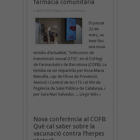
farmàcia comunitària
5 abril 2023
Deixa un comentari
El passat
22 de
març, va
tenir lloc
una nova
tertúlia d’actualitat, “Infeccions de
transmissió sexual (ITS)”, en el Col·legi
de Farmacèutics de Barcelona (COFB). La
tertúlia va ser impartida per Rosa Maria
Mansilla, cap de l’Àrea de Prevenció,
Atenció i Control de les ITS i el VIH de
l’Agència de Salut Pública de Catalunya, i
per Sara Nuri Salvador, ...
Llegir Més »
Nova conferència al COFB:
Què cal saber sobre la
vacunació contra l’herpes