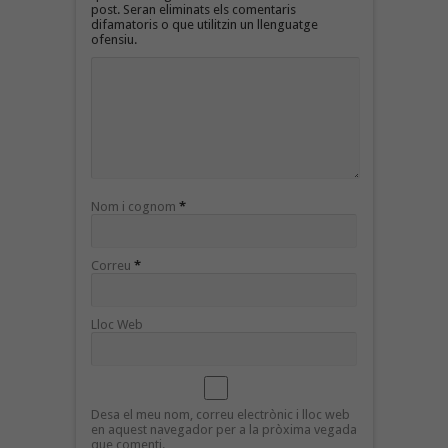
post. Seran eliminats els comentaris
difamatoris o que utilitzin un llenguatge
ofensiu.
Nom i cognom
*
Correu
*
Lloc Web
Desa el meu nom, correu electrònic i lloc web
en aquest navegador per a la pròxima vegada
que comenti.