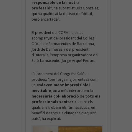
responsable de la nostra
professió
”, ha subratllat Luis González,
qui ha qualificat la decisió de “difícil,
però encertada”.
El president del COFM ha estat
acompanyat del president del Col·legi
Oficial de Farmacèutics de Barcelona,
Jordi de Dalmases, i del president
d’Interalia, l’empresa organitzadora del
Saló farmacèutic, Jorge Arqué Ferrari.
L’ajornament del Congrés i Saló es
produeix “per força major, entesa com
un
esdeveniment imprevisible
i
inevitable
, on a més interpretem la
necessària col·laboració
de
tots els
professionals sanitaris
, entre els
quals ens trobem els farmacèutics, en
benefici de tots els ciutadans d’aquest
país”, ha explicat.