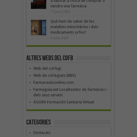
a valorar a l’hora de comprar o
vendre una farmàcia
17 juny 2024
Què hem de saber de les
malalties minoritàries i dels
medicaments orfes?
3 juny 2024
Altres webs del COFB
Web del col·legi
Web de col·legiats (BBS)
Farmaceuticonline.com
Farmaguia.net Localitzador de farmàcies i
dels seus serveis
ÁGORA Formación Santiaria Virtual
Categories
Destacats