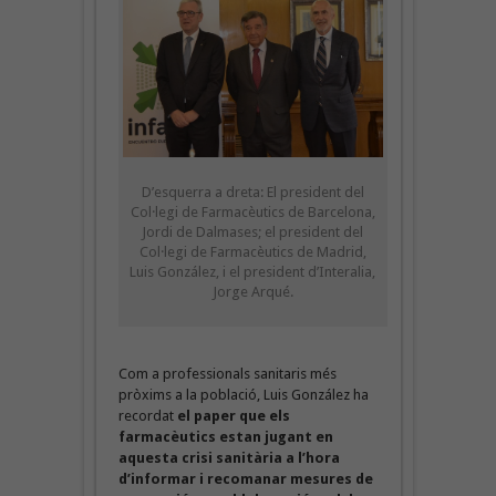
D’esquerra a dreta: El president del
Col·legi de Farmacèutics de Barcelona,
Jordi de Dalmases; el president del
Col·legi de Farmacèutics de Madrid,
Luis González, i el president d’Interalia,
Jorge Arqué.
Com a professionals sanitaris més
pròxims a la població, Luis González ha
recordat
el paper que els
farmacèutics estan jugant en
aquesta crisi sanitària a l’hora
d’informar i recomanar mesures de