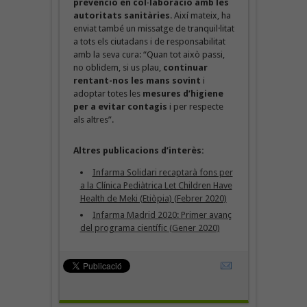
prevenció en col·laboració amb les
autoritats sanitàries
. Així mateix, ha
enviat també un missatge de tranquil·litat
a tots els ciutadans i de responsabilitat
amb la seva cura: “Quan tot això passi,
no oblidem, si us plau,
continuar
rentant-nos les mans sovint
i
adoptar totes les
mesures d’higiene
per a evitar contagis
i per respecte
als altres”.
Altres publicacions d’interès:
Infarma Solidari recaptarà fons per
a la Clínica Pediàtrica Let Children Have
Health de Meki (Etiòpia) (Febrer 2020)
Infarma Madrid 2020: Primer avanç
del programa científic (Gener 2020)