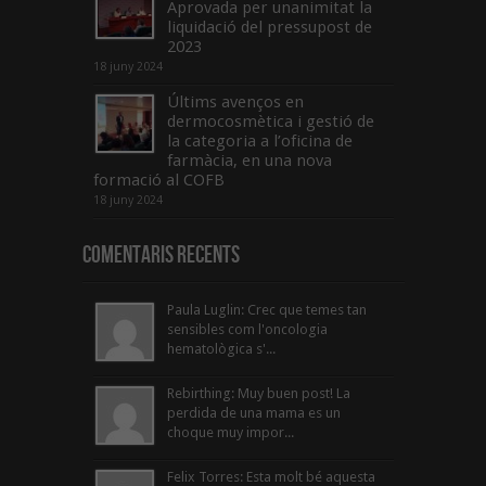
Aprovada per unanimitat la
liquidació del pressupost de
2023
18 juny 2024
Últims avenços en
dermocosmètica i gestió de
la categoria a l’oficina de
farmàcia, en una nova
formació al COFB
18 juny 2024
Comentaris Recents
Paula Luglin: Crec que temes tan
sensibles com l'oncologia
hematològica s'...
Rebirthing: Muy buen post! La
perdida de una mama es un
choque muy impor...
Felix Torres: Esta molt bé aquesta