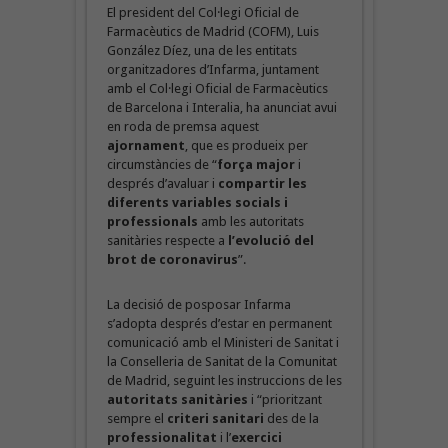
El president del Col·legi Oficial de
Farmacèutics de Madrid (COFM), Luis
González Díez, una de les entitats
organitzadores d’Infarma, juntament
amb el Col·legi Oficial de Farmacèutics
de Barcelona i Interalia, ha anunciat avui
en roda de premsa aquest
ajornament
, que es produeix per
circumstàncies de “
força major
i
després d’avaluar i
compartir les
diferents variables socials i
professionals
amb les autoritats
sanitàries respecte a
l’evolució del
brot de coronavirus
”.
La decisió de posposar Infarma
s’adopta després d’estar en permanent
comunicació amb el Ministeri de Sanitat i
la Conselleria de Sanitat de la Comunitat
de Madrid, seguint les instruccions de les
autoritats sanitàries
i “prioritzant
sempre el
criteri sanitari
des de la
professionalitat
i l’
exercici