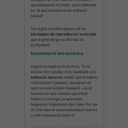
que intentarem és imitar -però millorant-
ho- el que succeeix en un embaràs
natural”.
Tot seguit, recollim algunes de les
tècniques de reproducció assistida
que la ginecòloga va abordar en
profunditat.
Inseminació intrauterina
Segons va explicar la doctora, “és la
tècnica més senzilla i més semblant a un
embaràs natural
, només que nosaltres
controlarem l’ ovulació, decidirem en
quin moment induïm l’ovulació i, en el
moment en què estimem que l’òvul
estarà a la trompa, prepararem
l’esperma i l’injectarem dins l’úter. Pot ser
en cicle natural sense estimulació ovàrica
o amb estimulació ovàrica”.