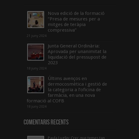
Nova edició de la formació
“Presa de mesures per a
mitges de teràpia
compressiva”
21 juny 2024
Junta General Ordinària:
Aprovada per unanimitat la
liquidació del pressupost de
2023
18 juny 2024
Últims avenços en
dermocosmètica i gestió de
la categoria a l’oficina de
farmàcia, en una nova
formació al COFB
18 juny 2024
Comentaris Recents
Paula Luglin: Crec que temes tan