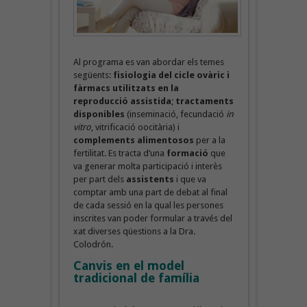
Al programa es van abordar els temes
següents:
fisiologia del cicle ovàric i
fàrmacs utilitzats en la
reproducció assistida
;
tractaments
disponibles
(inseminació, fecundació
in
vitro
, vitrificació oocitària) i
complements alimentosos
per a la
fertilitat. Es tracta d’una
formació
que
va generar molta participació i interès
per part dels
assistents
i que va
comptar amb una part de debat al final
de cada sessió en la qual les persones
inscrites van poder formular a través del
xat diverses qüestions a la Dra.
Colodrón.
Canvis en el model
tradicional de família