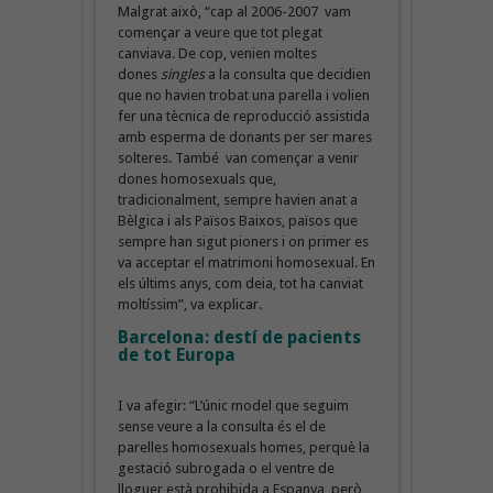
Malgrat això, “cap al 2006-2007 vam
començar a veure que tot plegat
canviava. De cop, venien moltes
dones
singles
a la consulta que decidien
que no havien trobat una parella i volien
fer una tècnica de reproducció assistida
amb esperma de donants per ser mares
solteres. També van començar a venir
dones homosexuals que,
tradicionalment, sempre havien anat a
Bèlgica i als Països Baixos, països que
sempre han sigut pioners i on primer es
va acceptar el matrimoni homosexual. En
els últims anys, com deia, tot ha canviat
moltíssim”, va explicar.
Barcelona: destí de pacients
de tot Europa
I va afegir: “L’únic model que seguim
sense veure a la consulta és el de
parelles homosexuals homes, perquè la
gestació subrogada o el ventre de
lloguer està prohibida a Espanya, però