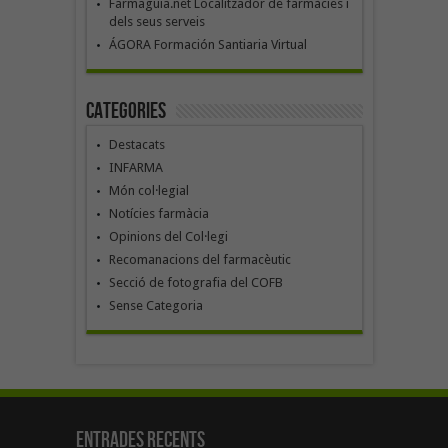
Farmaguia.net Localitzador de farmàcies i
dels seus serveis
ÁGORA Formación Santiaria Virtual
Categories
Destacats
INFARMA
Món col·legial
Notícies farmàcia
Opinions del Col·legi
Recomanacions del farmacèutic
Secció de fotografia del COFB
Sense Categoria
Entrades recents