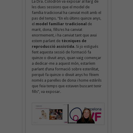
La Dra. Colodrón va exposar al llarg de
les dues sessions que el model de
família tradicional ha canviat molt amb el
pas del temps. “En els últims quinze anys,
el
model familiar tradicional
de
marit, dona, fills/es ha canviat
enormement, i ha canviat tant que avui
estem parlant de
tècniques de
reproducció assistida
. Si jo estigués
fent aquesta sessió de formació fa
quinze o divuit anys, quan vaig començar
a dedicar-me a aquest món, estaríem
parlant d’una formació sobre esterilitat,
perquè fa quinze o divuit anys ho fèiem
només a parelles de dona i home estèrils
que feia temps que estaven buscant tenir
fills”, va exposar.