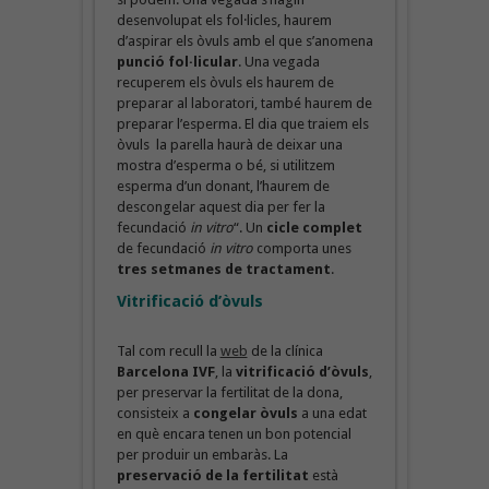
desenvolupat els fol·licles, haurem
d’aspirar els òvuls amb el que s’anomena
punció fol·licular
. Una vegada
recuperem els òvuls els haurem de
preparar al laboratori, també haurem de
preparar l’esperma. El dia que traiem els
òvuls la parella haurà de deixar una
mostra d’esperma o bé, si utilitzem
esperma d’un donant, l’haurem de
descongelar aquest dia per fer la
fecundació
in vitro
“. Un
cicle complet
de fecundació
in vitro
comporta unes
tres setmanes de tractament
.
Vitrificació d’òvuls
Tal com recull la
web
de la clínica
Barcelona IVF
, la
vitrificació d’òvuls
,
per preservar la fertilitat de la dona,
consisteix a
congelar òvuls
a una edat
en què encara tenen un bon potencial
per produir un embaràs. La
preservació de la fertilitat
està