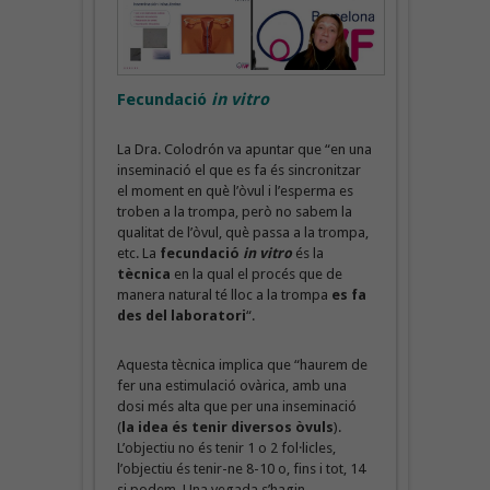
Fecundació
in vitro
La Dra. Colodrón va apuntar que “en una
inseminació el que es fa és sincronitzar
el moment en què l’òvul i l’esperma es
troben a la trompa, però no sabem la
qualitat de l’òvul, què passa a la trompa,
etc. La
fecundació
in vitro
és la
tècnica
en la qual el procés que de
manera natural té lloc a la trompa
es fa
des del laboratori
“.
Aquesta tècnica implica que “haurem de
fer una estimulació ovàrica, amb una
dosi més alta que per una inseminació
(
la idea és tenir diversos òvuls
).
L’objectiu no és tenir 1 o 2 fol·licles,
l’objectiu és tenir-ne 8-10 o, fins i tot, 14
si podem. Una vegada s’hagin