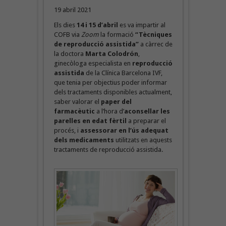
19 abril 2021
Els dies
14 i 15 d’abril
es va impartir al
COFB via
Zoom
la formació
“Tècniques
de reproducció assistida”
a càrrec de
la doctora
Marta Colodrón
,
ginecòloga especialista en
reproducció
assistida
de la Clínica Barcelona IVF,
que tenia per objectius poder informar
dels tractaments disponibles actualment,
saber valorar el
paper del
farmacèutic
a l’hora d’
aconsellar les
parelles en edat fèrtil
a preparar el
procés, i
assessorar en l’ús adequat
dels medicaments
utilitzats en aquests
tractaments de reproducció assistida.