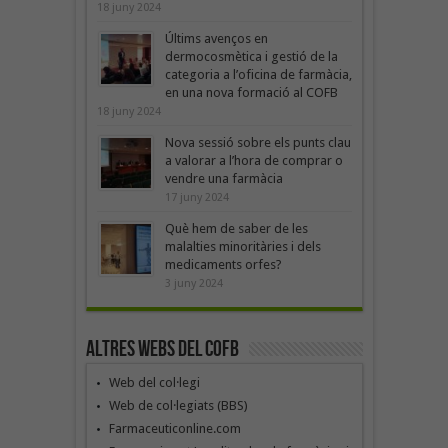
18 juny 2024
Últims avenços en
dermocosmètica i gestió de la
categoria a l’oficina de farmàcia,
en una nova formació al COFB
18 juny 2024
Nova sessió sobre els punts clau
a valorar a l’hora de comprar o
vendre una farmàcia
17 juny 2024
Què hem de saber de les
malalties minoritàries i dels
medicaments orfes?
3 juny 2024
Altres webs del COFB
Web del col·legi
Web de col·legiats (BBS)
Farmaceuticonline.com