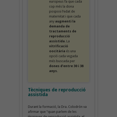
europeus fa que cada
cop més la dona
posposi l’edat de
maternitat i que cada
any
augmenti la
demanda de
tractaments de
reproducció
assistida
. La
vitrificació
oocitària
és una
opció cada vegada
més buscada per
dones d’entre 30 i 38
anys
.
Tècniques de reproducció
assistida
Durant la formació, la Dra. Colodrón va
afirmar que “quan parlem de les
tècniques de reproducció assistida, el