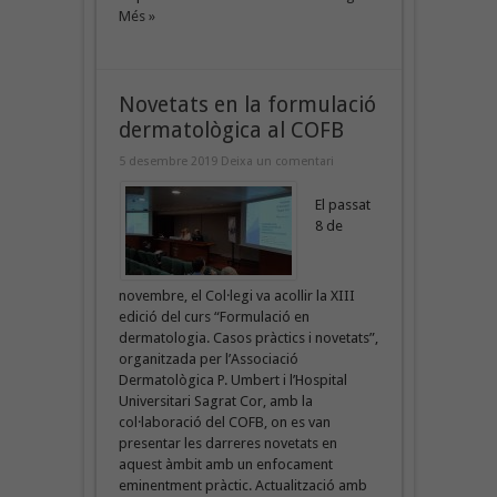
Més »
Novetats en la formulació
dermatològica al COFB
5 desembre 2019
Deixa un comentari
El passat
8 de
novembre, el Col·legi va acollir la XIII
edició del curs “Formulació en
dermatologia. Casos pràctics i novetats”,
organitzada per l’Associació
Dermatològica P. Umbert i l’Hospital
Universitari Sagrat Cor, amb la
col·laboració del COFB, on es van
presentar les darreres novetats en
aquest àmbit amb un enfocament
eminentment pràctic. Actualització amb