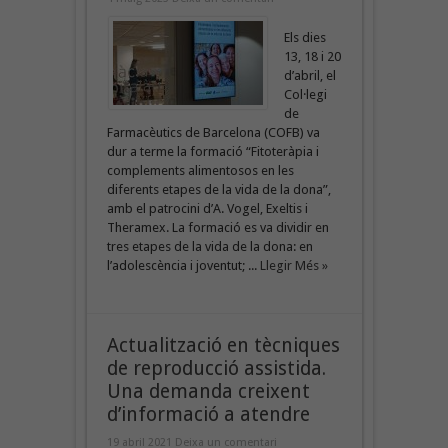
Els dies
13, 18 i 20
d’abril, el
Col·legi
de
Farmacèutics de Barcelona (COFB) va
dur a terme la formació “Fitoteràpia i
complements alimentosos en les
diferents etapes de la vida de la dona”,
amb el patrocini d’A. Vogel, Exeltis i
Theramex. La formació es va dividir en
tres etapes de la vida de la dona: en
l’adolescència i joventut; ...
Llegir Més »
Actualització en tècniques
de reproducció assistida.
Una demanda creixent
d’informació a atendre
19 abril 2021
Deixa un comentari