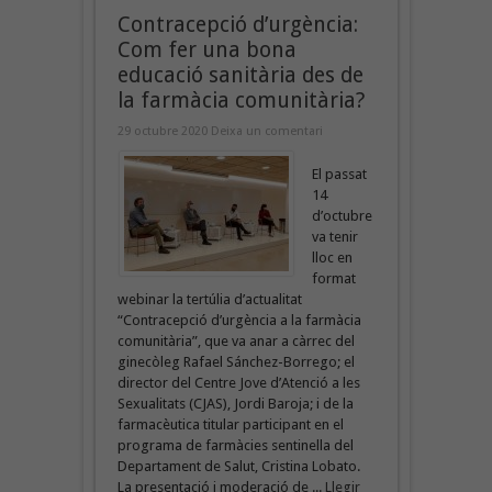
Contracepció d’urgència:
Com fer una bona
educació sanitària des de
la farmàcia comunitària?
29 octubre 2020
Deixa un comentari
El passat
14
d’octubre
va tenir
lloc en
format
webinar la tertúlia d’actualitat
“Contracepció d’urgència a la farmàcia
comunitària”, que va anar a càrrec del
ginecòleg Rafael Sánchez-Borrego; el
director del Centre Jove d’Atenció a les
Sexualitats (CJAS), Jordi Baroja; i de la
farmacèutica titular participant en el
programa de farmàcies sentinella del
Departament de Salut, Cristina Lobato.
La presentació i moderació de ...
Llegir