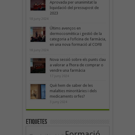
Aprovada per unanimitat la
liquidació del pressupost de
2023
18 juny 2024
Últims avenços en
dermocosmètica i gestió de la
categoria a l’oficina de farmàcia,
en una nova formació al COFB
18 juny 2024
Nova sessió sobre els punts clau
a valorar a l’hora de comprar o
vendre una farmàcia
17 juny 2024
Què hem de saber de les
malalties minoritàries i dels
medicaments orfes?
3 juny 2024
Etiquetes
Formació