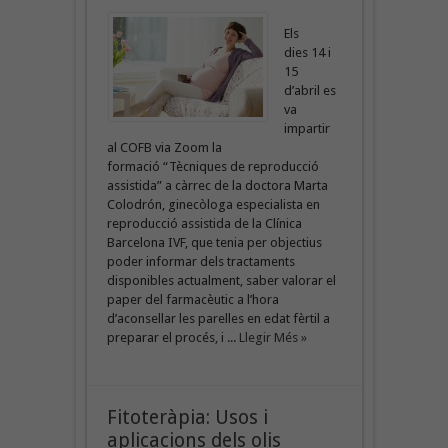
Els
dies 14 i
15
d’abril es
va
impartir
al COFB via Zoom la
formació “Tècniques de reproducció
assistida” a càrrec de la doctora Marta
Colodrón, ginecòloga especialista en
reproducció assistida de la Clínica
Barcelona IVF, que tenia per objectius
poder informar dels tractaments
disponibles actualment, saber valorar el
paper del farmacèutic a l’hora
d’aconsellar les parelles en edat fèrtil a
preparar el procés, i ...
Llegir Més »
Fitoteràpia: Usos i
aplicacions dels olis