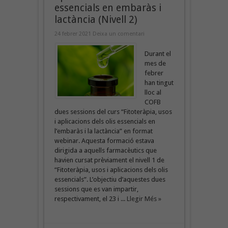
essencials en embaràs i
lactància (Nivell 2)
24 febrer 2021
Deixa un comentari
Durant el
mes de
febrer
han tingut
lloc al
COFB
dues sessions del curs “Fitoteràpia, usos
i aplicacions dels olis essencials en
l’embaràs i la lactància” en format
webinar. Aquesta formació estava
dirigida a aquells farmacèutics que
havien cursat prèviament el nivell 1 de
“Fitoteràpia, usos i aplicacions dels olis
essencials”. L’objectiu d’aquestes dues
sessions que es van impartir,
respectivament, el 23 i ...
Llegir Més »