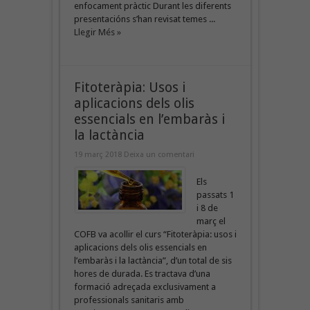
enfocament pràctic Durant les diferents
presentacións s’han revisat temes ...
Llegir Més »
Fitoteràpia: Usos i
aplicacions dels olis
essencials en l’embaràs i
la lactància
19 març 2018
Deixa un comentari
Els
passats 1
i 8 de
març el
COFB va acollir el curs “Fitoteràpia: usos i
aplicacions dels olis essencials en
l’embaràs i la lactància”, d’un total de sis
hores de durada. Es tractava d’una
formació adreçada exclusivament a
professionals sanitaris amb