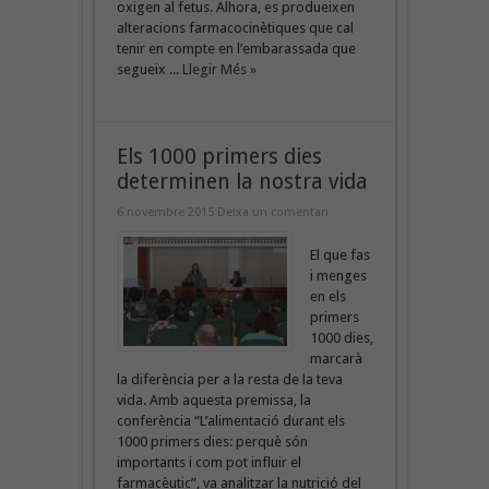
oxigen al fetus. Alhora, es produeixen
alteracions farmacocinètiques que cal
tenir en compte en l’embarassada que
segueix ...
Llegir Més »
Els 1000 primers dies
determinen la nostra vida
6 novembre 2015
Deixa un comentari
El que fas
i menges
en els
primers
1000 dies,
marcarà
la diferència per a la resta de la teva
vida. Amb aquesta premissa, la
conferència “L’alimentació durant els
1000 primers dies: perquè són
importants i com pot influir el
farmacèutic”, va analitzar la nutrició del