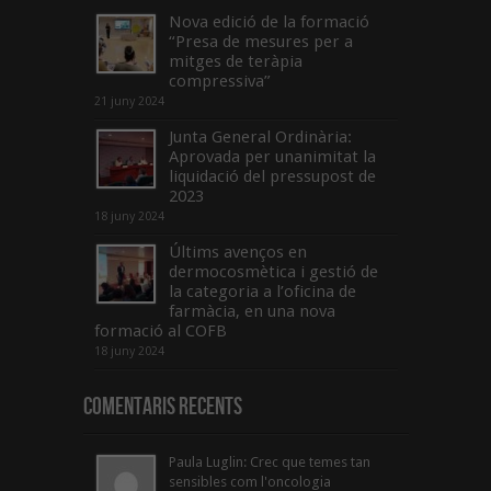
Nova edició de la formació
“Presa de mesures per a
mitges de teràpia
compressiva”
21 juny 2024
Junta General Ordinària:
Aprovada per unanimitat la
liquidació del pressupost de
2023
18 juny 2024
Últims avenços en
dermocosmètica i gestió de
la categoria a l’oficina de
farmàcia, en una nova
formació al COFB
18 juny 2024
Comentaris Recents
Paula Luglin: Crec que temes tan
sensibles com l'oncologia