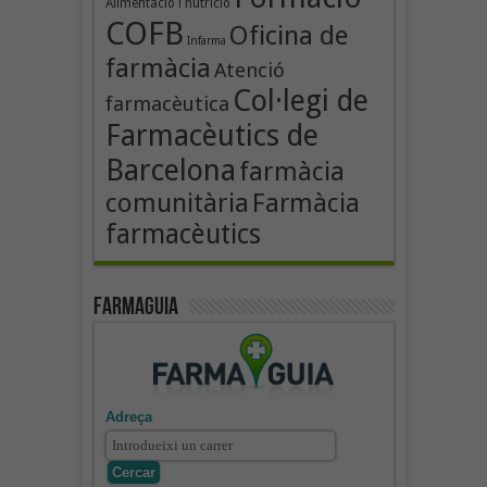
Alimentació i nutrició
COFB
Oficina de
Infarma
farmàcia
Atenció
Col·legi de
farmacèutica
Farmacèutics de
Barcelona
farmàcia
comunitària
Farmàcia
farmacèutics
Farmaguia
Adreça