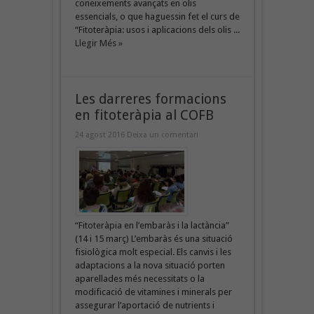
coneixements avançats en olis
essencials, o que haguessin fet el curs de
“Fitoteràpia: usos i aplicacions dels olis ...
Llegir Més »
Les darreres formacions
en fitoteràpia al COFB
24 agost 2016
Deixa un comentari
“Fitoteràpia en l’embaràs i la lactància”
(14 i 15 març) L’embaràs és una situació
fisiològica molt especial. Els canvis i les
adaptacions a la nova situació porten
aparellades més necessitats o la
modificació de vitamines i minerals per
assegurar l’aportació de nutrients i