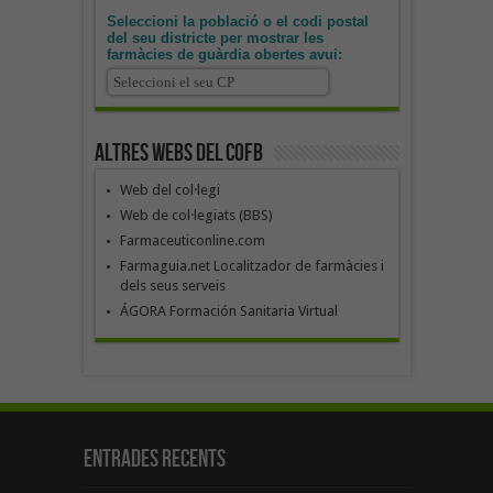
Seleccioni la població o el codi postal
del seu districte per mostrar les
farmàcies de guàrdia obertes avui:
Altres webs del COFB
Web del col·legi
Web de col·legiats (BBS)
Farmaceuticonline.com
Farmaguia.net Localitzador de farmàcies i
dels seus serveis
ÁGORA Formación Sanitaria Virtual
Entrades recents