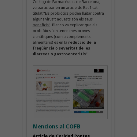
Col·legi de Farmacèutics de Barcelona,
va participar en un article de Rac1.cat
titulat
“Els probiòtics poden lluitar contra
alguns virus”: aquests són els seus
beneficis”
. Blanco va explicar que els
probiòtics “on tenen més proves
científiques (com a complements
alimentaris) és en la
reducció de la
freqüència
o
severitat de les
diarrees o gastroenteritis
“.
Mencions al COFB
Article de Caridad Pontes,