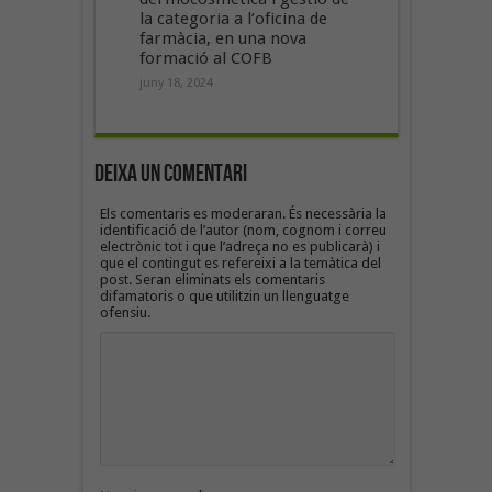
la categoria a l’oficina de
farmàcia, en una nova
formació al COFB
juny 18, 2024
Deixa un Comentari
Els comentaris es moderaran. És necessària la
identificació de l’autor (nom, cognom i correu
electrònic tot i que l’adreça no es publicarà) i
que el contingut es refereixi a la temàtica del
post. Seran eliminats els comentaris
difamatoris o que utilitzin un llenguatge
ofensiu.