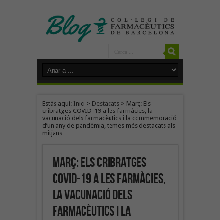
Estàs aquí:
Inici
>
Destacats
>
Març: Els
cribratges COVID-19 a les farmàcies, la
vacunació dels farmacèutics i la commemoració
d’un any de pandèmia, temes més destacats als
mitjans
Març: Els cribratges
COVID-19 a les farmàcies,
la vacunació dels
farmacèutics i la