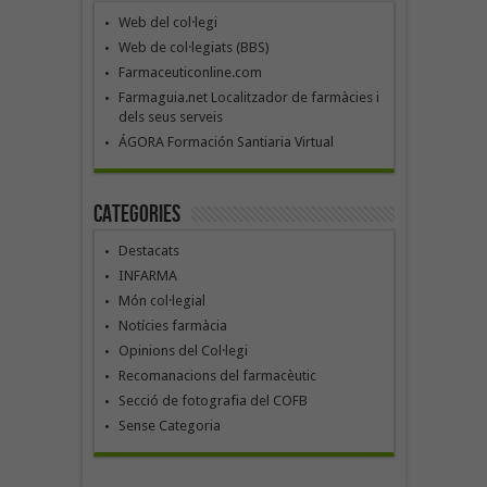
Web del col·legi
Web de col·legiats (BBS)
Farmaceuticonline.com
Farmaguia.net Localitzador de farmàcies i
dels seus serveis
ÁGORA Formación Santiaria Virtual
Categories
Destacats
INFARMA
Món col·legial
Notícies farmàcia
Opinions del Col·legi
Recomanacions del farmacèutic
Secció de fotografia del COFB
Sense Categoria