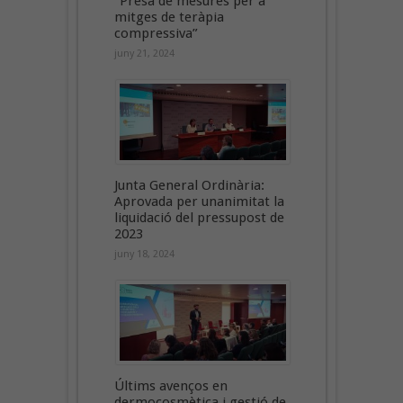
“Presa de mesures per a
mitges de teràpia
compressiva”
juny 21, 2024
Junta General Ordinària:
Aprovada per unanimitat la
liquidació del pressupost de
2023
juny 18, 2024
Últims avenços en
dermocosmètica i gestió de