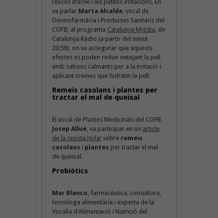
l’excés d’acne i les petites irritacions. En
va parlar
Marta Alcalde
, vocal de
Dermofarmàcia i Productes Sanitaris del
COFB, al programa
Catalunya Migdia
, de
Catalunya Ràdio (a partir del minut
20:56), on va assegurar que aquests
efectes es poden reduir netejant la pell
amb sabons calmants per a la irritació i
aplicant cremes que hidratin la pell.
Remeis casolans i plantes per
tractar el mal de queixal
El vocal de Plantes Medicinals del COFB,
Josep Allué
, va participar en un
article
de la revista Hola!
sobre
remeis
casolans
i
plantes
per tractar el mal
de queixal.
Probiòtics
Mar Blanco
, farmacèutica, consultora,
tecnòloga alimentària i experta de la
Vocalia d’Alimentació i Nutrició del