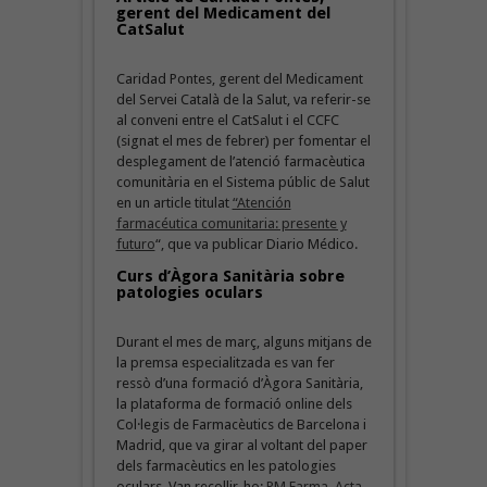
gerent del Medicament del
CatSalut
Caridad Pontes, gerent del Medicament
del Servei Català de la Salut, va referir-se
al conveni entre el CatSalut i el CCFC
(signat el mes de febrer) per fomentar el
desplegament de l’atenció farmacèutica
comunitària en el Sistema públic de Salut
en un article titulat
“Atención
farmacéutica comunitaria: presente y
futuro
“, que va publicar Diario Médico.
Curs d’Àgora Sanitària sobre
patologies oculars
Durant el mes de març, alguns mitjans de
la premsa especialitzada es van fer
ressò d’una formació d’Àgora Sanitària,
la plataforma de formació online dels
Col·legis de Farmacèutics de Barcelona i
Madrid, que va girar al voltant del paper
dels farmacèutics en les patologies
oculars. Van recollir-ho:
PM Farma
,
Acta