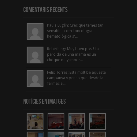
Comentaris Recents
Paula Luglin: Crec que temes tan
sensibles com l'oncologia
hematològica s'...
Rebirthing: Muy buen post! La
perdida de una mama es un
choque muy impor...
Felix Torres: Esta molt bé aquesta
campanya y penso que desde la
farmacia...
Notícies en Imatges