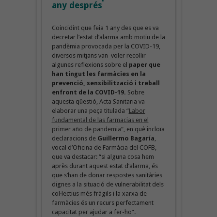
any després
Coincidint que feia 1 any des que es va
decretar l’estat d’alarma amb motiu de la
pandèmia provocada per la COVID-19,
diversos mitjans van voler recollir
algunes reflexions sobre el
paper que
han tingut les farmàcies en la
prevenció, sensibilització i treball
enfront de la COVID-19.
Sobre
aquesta qüestió, Acta Sanitaria va
elaborar una peça titulada “
Labor
fundamental de las farmacias en el
primer año de pandemia
“, en què incloïa
declaracions de
Guillermo Bagaría
,
vocal d’Oficina de Farmàcia del COFB,
que va destacar: “si alguna cosa hem
après durant aquest estat d’alarma, és
que s’han de donar respostes sanitàries
dignes a la situació de vulnerabilitat dels
col·lectius més fràgils i la xarxa de
farmàcies és un recurs perfectament
capacitat per ajudar a fer-ho”.