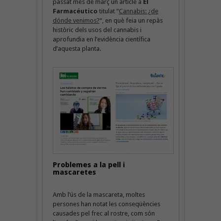
passat mes de març un article a
El
Farmacéutico
titulat “
Cannabis: ¿de
dónde venimos?
“, en què feia un repàs
històric dels usos del cannabis i
aprofundia en l’evidència científica
d’aquesta planta.
Problemes a la pell i
mascaretes
Amb l’ús de la mascareta, moltes
persones han notat les conseqüències
causades pel frec al rostre, com són