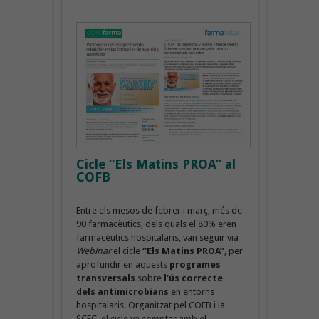
Cicle “Els Matins PROA” al
COFB
Entre els mesos de febrer i març, més de
90 farmacèutics, dels quals el 80% eren
farmacèutics hospitalaris, van seguir via
Webinar
el cicle
“Els Matins PROA”
, per
aprofundir en aquests
programes
transversals
sobre
l’ús correcte
dels antimicrobians
en entorns
hospitalaris. Organitzat pel COFB i la
SCFC, el cicle va comptar amb el