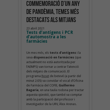
commemoració d’un any
de pandèmia, temes més
destacats als mitjans
23 abril 2021
Tests d’antígens i PCR
d’automostra a les
farmàcies
Un mes més, els
tests d’antígens
i la
seva
dispensació en farmàcies
(que
actualment no està autoritzada per
l’AEMPS) van tornar a centrar l’atenció
dels mitjans de comunicació. El
programa
Reset
de betevé (a partir del
minut 2:05) va convidar el vocal d’Oficina
de Farmàcia del COFB,
Guillermo
Bagaría
, en una taula rodona per tractar
aquesta qüestió, que també va comptar
amb la participació del professor i
investigador de la URV, Àlex Arenas.