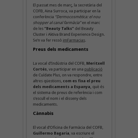
El passat mes de març, la secretària del
COFB, Aina Surroca, va participar en la
conferència
“Dermocosmètica: el nou
shopper al canal farmàcia”
en el marc
de les
“Beauty Talks”
del Beauty
Cluster i
Aktiva Brand Experience Design.
Se’n va fer ressò
imFarmacias
.
Preus dels medicaments
La vocal d’Indústria del COFB,
Meritxell
Cortés
, va participar en una
publicació
de Cuídate Plus, on va respondre, entre
altres qüestions,
com es fixa el preu
dels medicaments a Espanya,
què és
el sistema de preus de referència i com
s’escull el nom i el disseny dels
medicaments.
Cànnabis
El vocal d’Oficina de Farmàcia del COFB,
Guillermo Bagaría
, va escriure el