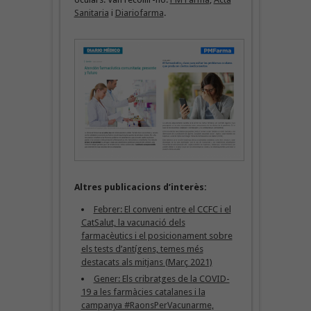
Sanitaria
i
Diariofarma
.
Altres publicacions d’interès:
Febrer: El conveni entre el CCFC i el
CatSalut, la vacunació dels
farmacèutics i el posicionament sobre
els tests d’antígens, temes més
destacats als mitjans (Març 2021)
Gener: Els cribratges de la COVID-
19 a les farmàcies catalanes i la
campanya #RaonsPerVacunarme,