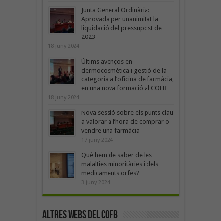
Junta General Ordinària:
Aprovada per unanimitat la
liquidació del pressupost de
2023
18 juny 2024
Últims avenços en
dermocosmètica i gestió de la
categoria a l’oficina de farmàcia,
en una nova formació al COFB
18 juny 2024
Nova sessió sobre els punts clau
a valorar a l’hora de comprar o
vendre una farmàcia
17 juny 2024
Què hem de saber de les
malalties minoritàries i dels
medicaments orfes?
3 juny 2024
Altres webs del COFB