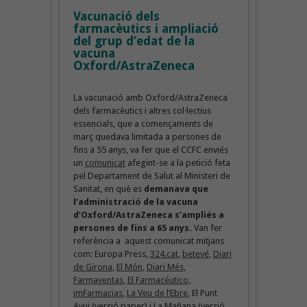
Vacunació dels
farmacèutics i ampliació
del grup d’edat de la
vacuna
Oxford/AstraZeneca
La vacunació amb Oxford/AstraZeneca
dels farmacèutics i altres col·lectius
essencials, que a començaments de
març quedava limitada a persones de
fins a 55 anys, va fer que el CCFC enviés
un
comunicat
afegint-se a la petició feta
pel Departament de Salut al Ministeri de
Sanitat, en què es
demanava que
l’administració de la vacuna
d’Oxford/AstraZeneca s’ampliés a
persones de fins a 65 anys.
Van fer
referència a aquest comunicat mitjans
com: Europa Press,
324.cat
,
betevé
,
Diari
de Girona
,
El Món
,
Diari Més
,
Farmaventas
,
El Farmacéutico
,
imFarmacias
,
La Veu de l’Ebre
, El Punt
Avui (versió paper) i La Mañana (versió