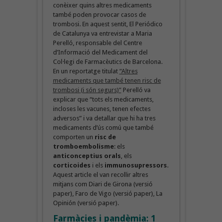
conèixer quins altres medicaments
també poden provocar casos de
trombosi. En aquest sentit, El Periódico
de Catalunya va entrevistar a Maria
Perelló, responsable del Centre
d’Informació del Medicament del
Col·legi de Farmacèutics de Barcelona.
En un reportatge titulat
“Altres
medicaments que també tenen risc de
trombosi (i són segurs)”
Perelló va
explicar que “tots els medicaments,
incloses les vacunes, tenen efectes
adversos” i va detallar que hi ha tres
medicaments d’ús comú que també
comporten un
risc de
tromboembolisme
: els
anticonceptius orals
, els
corticoides
i els
immunosupressors
.
Aquest article el van recollir altres
mitjans com Diari de Girona (versió
paper), Faro de Vigo (versió paper), La
Opinión (versió paper).
Farmàcies i pandèmia: 1