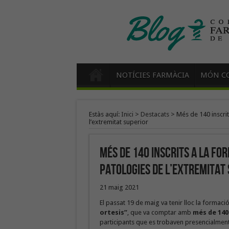
NOTÍCIES FARMÀCIA
MÓN CO
Estàs aquí:
Inici
>
Destacats
>
Més de 140 inscri
l’extremitat superior
Més de 140 inscrits a la fo
patologies de l’extremitat
21 maig 2021
El passat 19 de maig va tenir lloc la formaci
ortesis”
, que va comptar amb
més de 140 
participants que es trobaven presencialment a