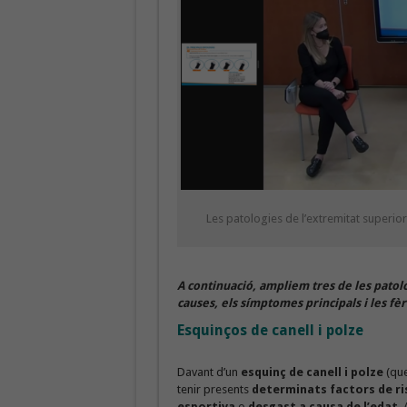
Les patologies de l’extremitat superior
A continuació, ampliem tres de les patolo
causes, els símptomes principals i les fè
Esquinços de canell i polze
Davant d’un
esquinç de canell i polze
(que
tenir presents
determinats factors de ri
esportiva
o
desgast a causa de l’edat
.