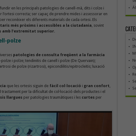
se
ÁG
undir en les principals patologies de canell-mà, dits i colze i
r l’ortesi correcta; ser capaç de prendre mides i assessorar en
per reconèixer els diferents materials de cada ortesi. Els
taris més pròxims i accessibles a la ciutadania
, sovint
Cate
s amb l’extremitat superior
.
De
ll-polze
I
Mó
diverses
patologies de consulta freqüent a la farmàcia
No
polze i polze; tendinitis de canell i polze (De Quervain);
rtrosi de polze (rizartrosi), epicondilitis/epitrocleïtis; luxació
Op
R
Se
cia
que les ortesis siguin de
fàcil col·locació
i
gran confort
,
S
tractament per la dificultat de col·locació dels productes i el
sis llargues
per patologies traumàtiques i les
curtes
per