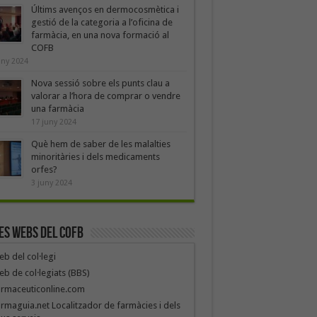
Últims avenços en dermocosmètica i
gestió de la categoria a l’oficina de
farmàcia, en una nova formació al
COFB
uny 2024
Nova sessió sobre els punts clau a
valorar a l’hora de comprar o vendre
una farmàcia
17 juny 2024
Què hem de saber de les malalties
minoritàries i dels medicaments
orfes?
3 juny 2024
es webs del COFB
b del col·legi
b de col·legiats (BBS)
armaceuticonline.com
rmaguia.net Localitzador de farmàcies i dels