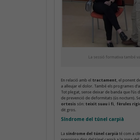
La sessió formativa també va 
En relació amb el
tractament
, el ponent d
a alleujar el dolor. També els programes d’aut
Tot plegat, sense deixar de banda que l’ús d
de prevenció de deformitats (ús nocturn). S
ortesis
són:
teixit suau i fi
,
fèrules ríg
dit gros.
Síndrome del túnel carpià
La
síndrome del túnel carpià
té com a clí
pressiona dins del túnel carpià a la zona del 