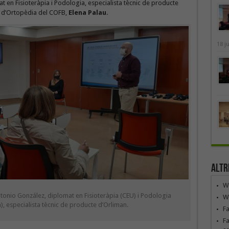
at en Fisioteràpia i Podologia, especialista tècnic de producte
al d’Ortopèdia del COFB,
Elena Palau
.
18 j
Altr
We
tonio González, diplomat en Fisioteràpia (CEU) i Podologia
We
a), especialista tècnic de producte d’Orliman.
F
Fa