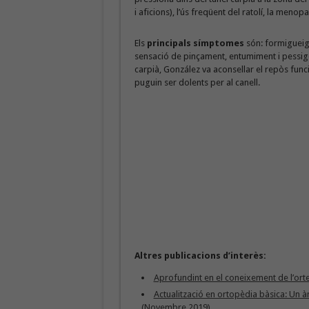
i aficions), l’ús freqüent del ratolí, la meno
Els
principals símptomes
són: formigueig a
sensació de pinçament, entumiment i pessigoll
carpià, González va aconsellar el repòs func
puguin ser dolents per al canell.
Altres publicacions d’interès:
Aprofundint en el coneixement de l’orte
Actualització en ortopèdia bàsica: Un à
(Novembre 2019)