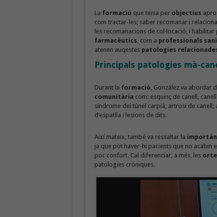
La
formació
que tenia per
objectius
aprof
com tractar-les; saber recomanar i relaciona
les recomanacions de col·locació, i habilitar 
farmacèutics
, com a
professionals sani
atenen auqestes
patologies relacionade
Principals patologies mà-cane
Durant la
formació
, González va abordar 
comunitària
com: esquinç de canell, canell-
síndrome del túnel carpià; artrosi de canell; a
d’espatlla i lesions de dits.
Així mateix, també va ressaltar la
importàn
ja que pot haver-hi pacients que no acabin el 
poc confort. Cal diferenciar, a més, les
orte
patologies cròniques.