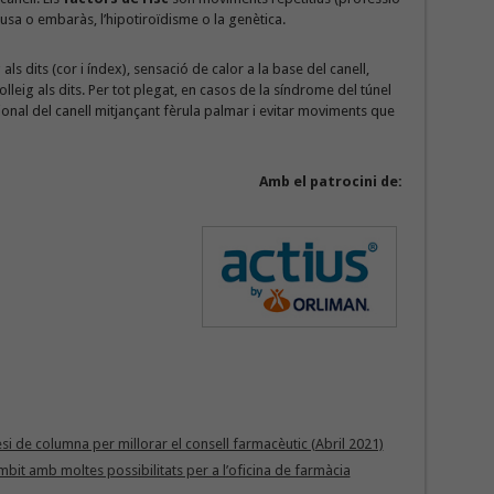
pausa o embaràs, l’hipotiroïdisme o la genètica.
ls dits (cor i índex), sensació de calor a la base del canell,
eig als dits. Per tot plegat, en casos de la síndrome del túnel
ional del canell mitjançant fèrula palmar i evitar moviments que
Amb el patrocini de:
si de columna per millorar el consell farmacèutic (Abril 2021)
mbit amb moltes possibilitats per a l’oficina de farmàcia