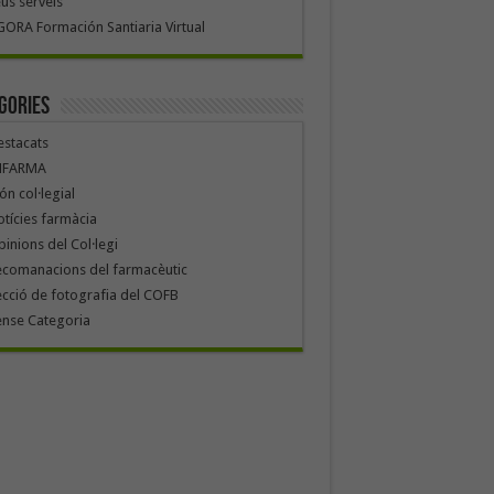
us serveis
ORA Formación Santiaria Virtual
gories
stacats
NFARMA
n col·legial
tícies farmàcia
inions del Col·legi
ecomanacions del farmacèutic
cció de fotografia del COFB
ense Categoria