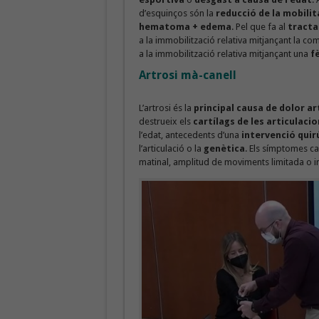
d’esquinços són la
reducció de la mobilit
hematoma + edema
. Pel que fa al
tract
a la immobilització relativa mitjançant la c
a la immobilització relativa mitjançant una
f
Artrosi mà-canell
L’artrosi és la
principal causa de dolor ar
destrueix els
cartílags de les articulacio
l’edat, antecedents d’una
intervenció quir
l’articulació o la
genètica
. Els símptomes car
matinal, amplitud de moviments limitada o inf