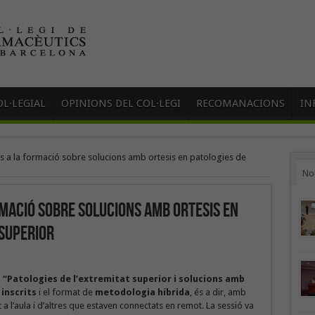
L·LEGIAL
OPINIONS DEL COL·LEGI
RECOMANACIONS
IN
ts a la formació sobre solucions amb ortesis en patologies de
No
rmació sobre solucions amb ortesis en
 superior
ó
“Patologies de l’extremitat superior i solucions amb
inscrits
i el format de
metodologia híbrida
, és a dir, amb
 l’aula i d’altres que estaven connectats en remot. La sessió va