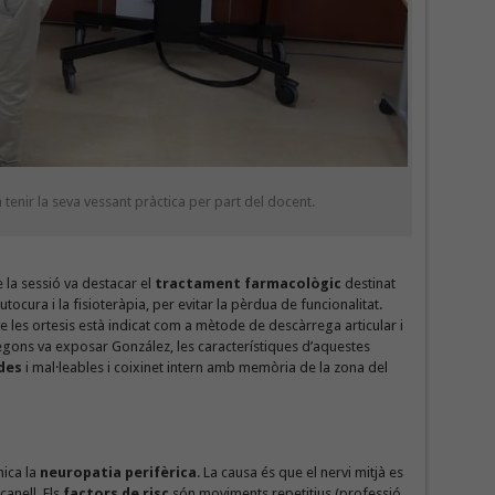
tenir la seva vessant pràctica per part del docent.
e la sessió va destacar el
tractament farmacològic
destinat
ocura i la fisioteràpia, per evitar la pèrdua de funcionalitat.
e les ortesis està indicat com a mètode de descàrrega articular i
egons va exposar González, les característiques d’aquestes
ides
i mal·leables i coixinet intern amb memòria de la zona del
nica la
neuropatia perifèrica
. La causa és que el nervi mitjà es
canell. Els
factors de risc
són moviments repetitius (professió