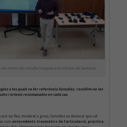
 són motius de consulta freqüent a les oficines de farmàcia.
gies a les quals va fer referència González, recollint-ne les
rules i ortesis recomanades en cada cas.
 pot ser lleu, moderat o greu), González va destacar que cal
sc
com
antecedents traumàtics de l’articulació
,
pràctica
 Alguns dels símptomes més freqüents en aquests casos