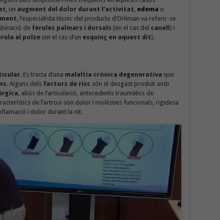
at
, un
augment del dolor durant l’activitat
,
edema
o
ament
, l’especialista tècnic del producte d’Orliman va referir-se
ombinació de
fèrules palmars i dorsals
(en el cas del
canell
) i
èrula al polze
(en el cas d’un
esquinç en aquest dit
).
ticular
. Es tracta d’una
malaltia crònica degenerativa
que
ns
. Alguns dels
factors de risc
són el desgast produït amb
úrgica
, abús de l’articulació, antecedents traumàtics de
acterístics de l’artrosi són dolor i molèsties funcionals, rigidesa
lamació i dolor durant la nit.