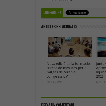
Compartir !
Articles Relacionats
Nova edició de la formació
Junta 
“Presa de mesures per a
Aprov
mitges de teràpia
liquid
compressiva”
2023
juny 21, 2024
juny 18,
Deixa un Comentari