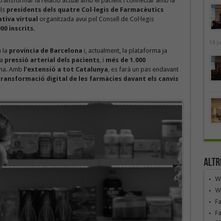
transformar la relació actual amb el pacient i connectar amb la
els
presidents dels quatre Col·legis de Farmacèutics
tiva virtual
organitzada avui pel Consell de Col·legis
00 inscrits.
18 j
 la
província de Barcelona
i, actualment, la plataforma ja
la
pressió arterial dels pacients
, i
més de 1.000
ona. Amb
l’extensió a tot Catalunya
, es farà un pas endavant
ransformació digital de les farmàcies davant els canvis
Altr
We
We
F
Fa