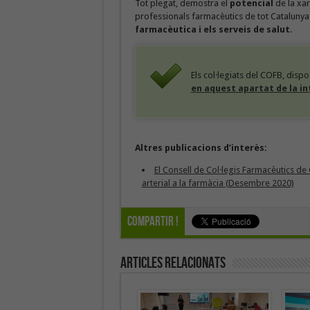
Tot plegat, demostra el
potencial
de la xa
professionals farmacèutics de tot Catalunya 
farmacèutica i els serveis de salut
.
Els col·legiats del COFB, disp
en aquest apartat de la in
Altres publicacions d’interès:
El Consell de Col·legis Farmacèutics de
arterial a la farmàcia (Desembre 2020)
Compartir !
Articles Relacionats