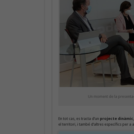
Un moment de la presentaci
En tot cas, es tracta d’un
projecte dinàmic
el territori, i també d’altres específics per a 