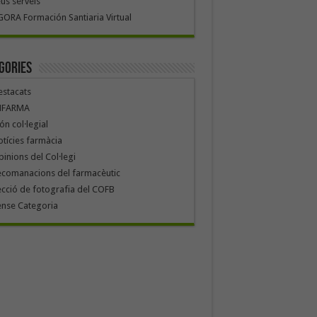
us serveis
ORA Formación Santiaria Virtual
gories
stacats
NFARMA
n col·legial
tícies farmàcia
inions del Col·legi
ecomanacions del farmacèutic
cció de fotografia del COFB
ense Categoria