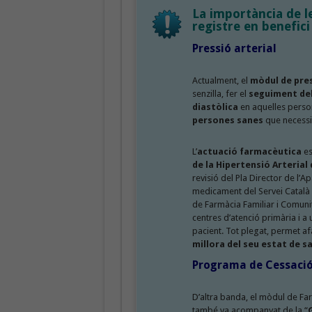
La importància de le
registre en benefici
Pressió arterial
Actualment, el
mòdul de pres
senzilla, fer el
seguiment del
diastòlica
en aquelles perso
persones sanes
que necess
L’
actuació farmacèutica
e
de la Hipertensió Arterial
revisió del Pla Director de l’A
medicament del Servei Català d
de Farmàcia Familiar i Comunit
centres d’atenció primària i a 
pacient. Tot plegat, permet af
millora del seu estat de s
Programa de Cessaci
D’altra banda, el mòdul de Fa
també va acompanyat de la “