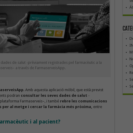
se
ÁG
Cate
De
I
Mó
No
 dades de salut -prèviament registrades pel farmacèutic a la
Op
serveis– a través de FarmaserveisApp.
R
Se
S
aserveisApp
. Amb aquesta aplicació mòbil, que està previst
ients podran
consultar les seves dades de salut
-
a plataforma Farmaserveis–, i també
rebre les comunicacions
 per al metge i cercar la farmàcia més pròxima,
entre
armacèutic i al pacient?