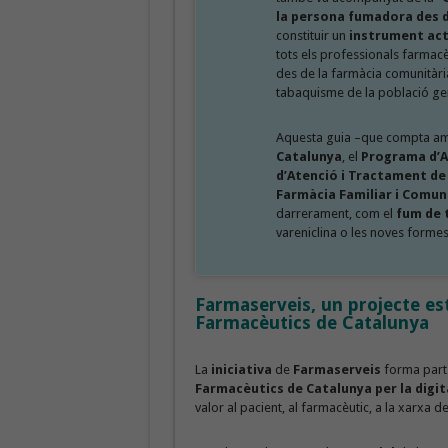
la persona fumadora des d
constituir un
instrument actu
tots els professionals farmacè
des de la farmàcia comunitàri
tabaquisme de la població ge
Aquesta guia –que compta amb l
Catalunya
, el
Programa d’A
d’Atenció i Tractament d
Farmàcia Familiar i Comun
darrerament, com el
fum de 
vareniclina o les noves formes
Farmaserveis, un projecte est
Farmacèutics de Catalunya
La
iniciativa
de
Farmaserveis
forma part
Farmacèutics de Catalunya per la digit
valor al pacient, al farmacèutic, a la xarxa de