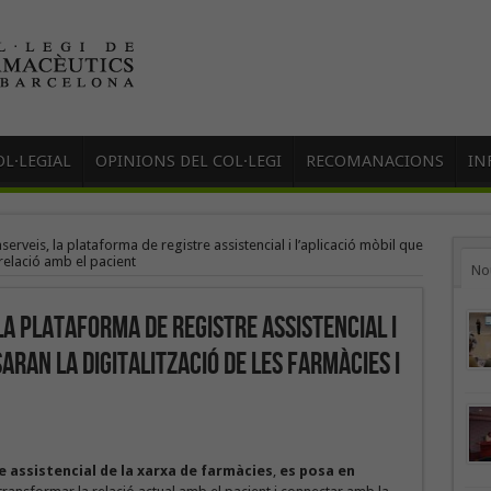
L·LEGIAL
OPINIONS DEL COL·LEGI
RECOMANACIONS
IN
erveis, la plataforma de registre assistencial i l’aplicació mòbil que
 relació amb el pacient
No
a plataforma de registre assistencial i
aran la digitalització de les farmàcies i
 assistencial de la xarxa de farmàcies
,
es posa en