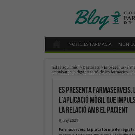
NOTÍCIES FARMÀCIA
MÓN CO
Estàs aquí:
Inici
>
Destacats
>
Es presenta Farmas
impulsaran la digitalització de les farmàcies i la
Es presenta Farmaserveis, l
l’aplicació mòbil que impuls
la relació amb el pacient
9 juny 2021
Farmaserveis
, la
plataforma de registre