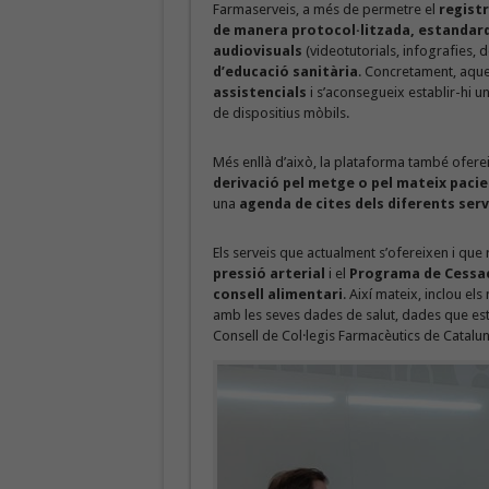
Farmaserveis, a més de permetre el
registr
de manera protocol·litzada, estandardi
audiovisuals
(videotutorials, infografies, d
d’educació sanitària
. Concretament, aque
assistencials
i s’aconsegueix establir-hi u
de dispositius mòbils.
Més enllà d’això, la plataforma també ofereix
derivació pel metge o pel mateix paci
una
agenda de cites dels diferents serv
Els serveis que actualment s’ofereixen i qu
pressió arterial
i el
Programa de Cessa
consell alimentari
. Així mateix, inclou el
amb les seves dades de salut, dades que es
Consell de Col·legis Farmacèutics de Catalun