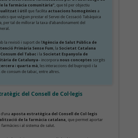
e la farmàcia comunitària”
, que té per objectiu
alitzat i útil
que facilita
actuacions homogènies
a
utics que vulguin prestar el Servei de Cessació Tabàquica
a, per tal de millorar la taxa d’abandonament del
neral.
a revisió i suport de l’
Agència de Salut Pública de
tenció Primària Sense Fum
, la
Societat Catalana
e Consum del Tabac
i la
Societat Espanyola de
itària de Catalunya
– incorpora
nous conceptes
sorgits
tercera
i
quarta mà
, les interaccions del bupropió i la
 de consum de tabac, entre altres.
ratègic del Consell de Col·legis
 d’una
aposta estratègica del Consell de Col·legis
alització de la farmàcia catalana,
que permet aportar
 farmàcies i al sistema de salut.