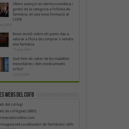
Últims avenços en dermocosmètica i
gestió de la categoria a l’oficina de
farmàcia, en una nova formació al
COFB
uny 2024
Nova sessió sobre els punts clau a
valorar a l’hora de comprar o vendre
una farmàcia
17 juny 2024
Què hem de saber de les malalties
minoritàries i dels medicaments
orfes?
3 juny 2024
es webs del COFB
b del col·legi
b de col·legiats (BBS)
armaceuticonline.com
rmaguia.net Localitzador de farmàcies i dels