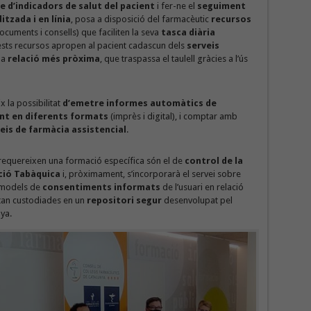
e d’indicadors de salut del pacient
i fer-ne el
seguiment
tzada i en línia
, posa a disposició del farmacèutic
recursos
ocuments i consells) que faciliten la seva
tasca diària
sts recursos apropen al pacient cadascun dels
serveis
na
relació més pròxima
, que traspassa el taulell gràcies a l’ús
 la possibilitat
d’emetre informes automàtics de
ent en diferents formats
(imprès i digital), i comptar amb
eis de farmàcia assistencial
.
e requereixen una formació específica són el de
control de la
ció Tabàquica
i, pròximament, s’incorporarà el servei sobre
s models de
consentiments informats
de l’usuari en relació
tan custodiades en un
repositori segur
desenvolupat pel
ya.