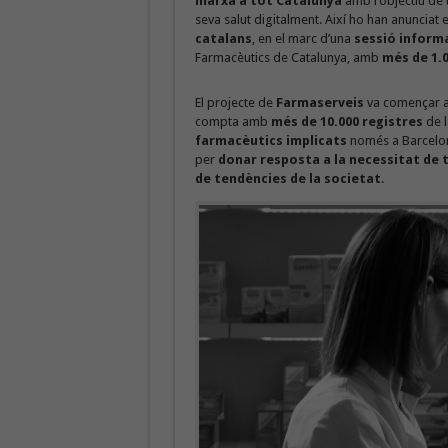
marxa a tot Catalunya
amb l’objectiu de 
seva salut digitalment. Així ho han anunciat 
catalans
, en el marc d’una
sessió informa
Farmacèutics de Catalunya, amb
més de 1.0
El projecte de
Farmaserveis
va començar a
compta amb
més de 10.000 registres
de 
farmacèutics implicats
només a Barcel
per
donar resposta a la necessitat de t
de tendències de la societat
.