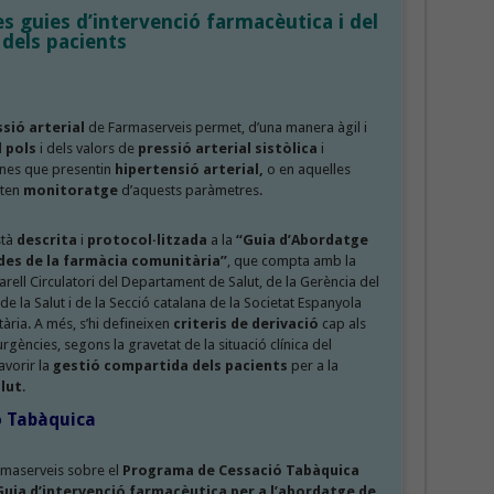
s guies d’intervenció farmacèutica i del
 dels pacients
sió arterial
de Farmaserveis permet, d’una manera àgil i
 pols
i dels valors de
pressió arterial sistòlica
i
nes que presentin
hipertensió arterial,
o en aquelles
iten
monitoratge
d’aquests paràmetres.
stà
descrita
i
protocol·litzada
a la
“Guia d’Abordatge
 des de la farmàcia comunitària”
, que compta amb la
parell Circulatori del Departament de Salut, de la Gerència del
e la Salut i de la Secció catalana de la Societat Espanyola
ària. A més, s’hi defineixen
criteris de derivació
cap als
urgències, segons la gravetat de la situació clínica del
avorir la
gestió compartida dels pacients
per a la
alut
.
ó Tabàquica
rmaserveis sobre el
Programa de Cessació Tabàquica
Guia d’intervenció farmacèutica per a l’abordatge de