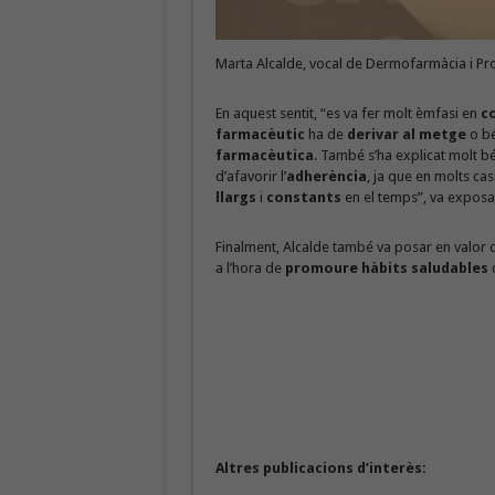
Marta Alcalde, vocal de Dermofarmàcia i Pr
En aquest sentit, “es va fer molt èmfasi en
co
farmacèutic
ha de
derivar al metge
o bé
farmacèutica
. També s’ha explicat molt b
d’afavorir l’
adherència
, ja que en molts ca
llargs
i
constants
en el temps”, va exposa
Finalment, Alcalde també va posar en valor q
a l’hora de
promoure hàbits saludables
q
Altres publicacions d’interès: