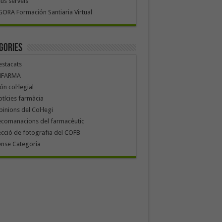
us serveis
ORA Formación Santiaria Virtual
gories
stacats
NFARMA
n col·legial
tícies farmàcia
inions del Col·legi
ecomanacions del farmacèutic
cció de fotografia del COFB
ense Categoria