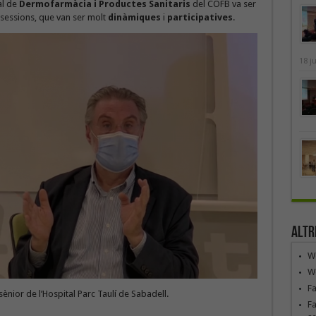
al de
Dermofarmàcia i Productes Sanitaris
del COFB va ser
 sessions, que van ser molt
dinàmiques
i
participatives
.
18 j
Altr
We
We
F
sènior de l’Hospital Parc Taulí de Sabadell.
Fa