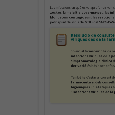
Les infeccions en què es va aprofundir van se
zòster,
la
malaltia boca-mà-peu
, les
inf
Molluscum contagiosum
, les
reaccions
petit apunt del virus del
VIH
i del
SARS-CoV
Resolució de consulte
víriques des de la fa
Sovint, el farmacèutic ha de r
infeccions víriques
de la
pe
simptomatologia clínica
d
derivació
és bàsic per enfoca
També ha d’estar al corrent d
farmacèutica
, dels
consell
higièniques
i
dietètiques
h
“Infeccions víriques de la 