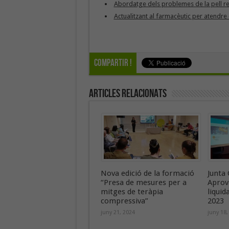
Abordatge dels problemes de la pell r
Actualitzant al farmacèutic per atend
Compartir !
Articles Relacionats
Nova edició de la formació
Junta 
“Presa de mesures per a
Aprov
mitges de teràpia
liquid
compressiva”
2023
juny 21, 2024
juny 18,