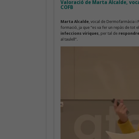
Valoració de Marta Alcalde, voc
COFB
Marta Alcalde
, vocal de Dermofarmàcia i P
formació, ja que “es va fer un repàs de tot e
infeccions víriques
, per tal de
respondr
al taulell”.