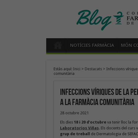
NOTÍCIES FARMÀCIA
MÓN CO
Estàs aquí:
Inici
>
Destacats
>
Infeccions vírique
comunitària
Infeccions víriques de la p
a la farmàcia comunitària
28 octubre 2021
Els dies
18 i 20 d’octubre
va tenir lloc la f
Laboratorios Viñas
. Els docents del curs 
grup de treball
de Dermatologia de SEFAC