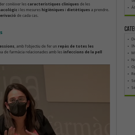
se
er conèixer les
característiques clíniques
de les
ÁG
acològic
i les mesures
higièniques
i
dietètiques
a prendre.
derivació
de cada cas.
Cate
s
De
I
essions
, amb l’objectiu de fer un
repàs de totes les
ina de farmàcia relacionades amb les
infeccions de la pell
Mó
No
Op
R
Se
S