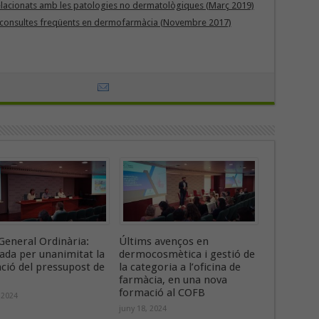
elacionats amb les patologies no dermatològiques (Març 2019)
re consultes freqüents en dermofarmàcia (Novembre 2017)
General Ordinària:
Últims avenços en
ada per unanimitat la
dermocosmètica i gestió de
ació del pressupost de
la categoria a l’oficina de
farmàcia, en una nova
formació al COFB
 2024
juny 18, 2024