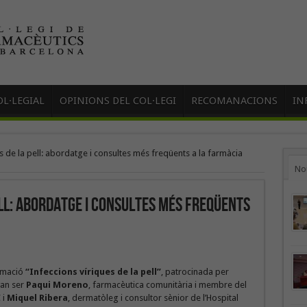
L·LEGIAL
OPINIONS DEL COL·LEGI
RECOMANACIONS
IN
s de la pell: abordatge i consultes més freqüents a la farmàcia
No
ell: abordatge i consultes més freqüents
ormació
“Infeccions víriques de la pell”
, patrocinada per
van ser
Paqui Moreno
, farmacèutica comunitària i membre del
 i
Miquel Ribera
, dermatòleg i consultor sènior de l’Hospital