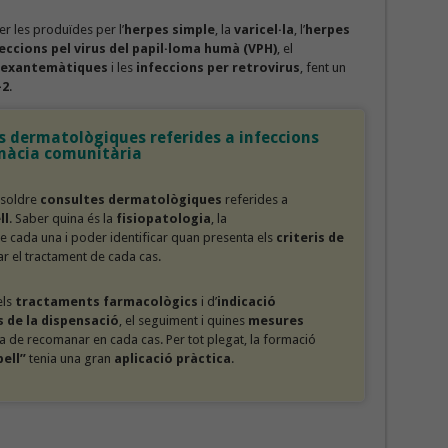
r les produïdes per l’
herpes simple
, la
varicel·la
, l’
herpes
eccions pel virus del papil·loma humà (VPH)
, el
 exantemàtiques
i les
infeccions per retrovirus
, fent un
-2
.
s dermatològiques referides a infeccions
rmàcia comunitària
esoldre
consultes dermatològiques
referides a
ll
. Saber quina és la
fisiopatologia
, la
e cada una i poder identificar quan presenta els
criteris de
r el tractament de cada cas.
els
tractaments farmacològics
i d’
indicació
s de la dispensació
, el seguiment i quines
mesures
a de recomanar en cada cas. Per tot plegat, la formació
pell”
tenia una gran
aplicació pràctica
.