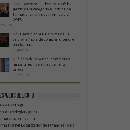
Últims avenços en dermocosmètica i
gestió de la categoria a l’oficina de
farmàcia, en una nova formació al
COFB
uny 2024
Nova sessió sobre els punts clau a
valorar a l’hora de comprar o vendre
una farmàcia
17 juny 2024
Què hem de saber de les malalties
minoritàries i dels medicaments
orfes?
3 juny 2024
es webs del COFB
b del col·legi
b de col·legiats (BBS)
armaceuticonline.com
rmaguia.net Localitzador de farmàcies i dels