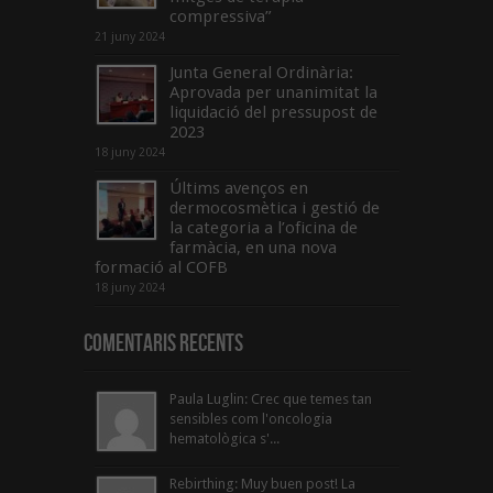
compressiva”
21 juny 2024
Junta General Ordinària:
Aprovada per unanimitat la
liquidació del pressupost de
2023
18 juny 2024
Últims avenços en
dermocosmètica i gestió de
la categoria a l’oficina de
farmàcia, en una nova
formació al COFB
18 juny 2024
Comentaris Recents
Paula Luglin: Crec que temes tan
sensibles com l'oncologia
hematològica s'...
Rebirthing: Muy buen post! La