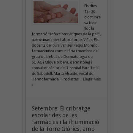
Els dies
18 i 20
d’octubre
va tenir
lloc la
formació “Infeccions víriques de la pell”,
patrocinada per Laboratorios Viñas. Els
docents del curs van ser Paqui Moreno,
farmacèutica comunitària i membre del
grup de treball de Dermatologia de
SEFAC i Miquel Ribera, dermatòleg i
consultor sènior de l’Hospital Parc Taulí
de Sabadell. Marta Alcalde, vocal de
Dermofarmàcia i Productes ...
Llegir Més
»
Setembre: El cribratge
escolar des de les
farmàcies i la il·luminació
de la Torre Glòries, amb