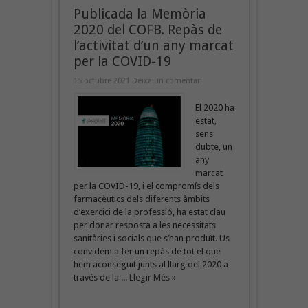
Publicada la Memòria
2020 del COFB. Repàs de
l’activitat d’un any marcat
per la COVID-19
15 octubre 2021
Deixa un comentari
El 2020 ha
estat,
sens
dubte, un
any
marcat
per la COVID-19, i el compromís dels
farmacèutics dels diferents àmbits
d’exercici de la professió, ha estat clau
per donar resposta a les necessitats
sanitàries i socials que s’han produït. Us
convidem a fer un repàs de tot el que
hem aconseguit junts al llarg del 2020 a
través de la ...
Llegir Més »