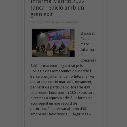
Infarma Madrid 2022
tanca l’edició amb un
gran èxit
25 març 2022
Deixa un comentari
El passat
24 de
març
Infarma -
el
Congrés i
Saló farmacèutic organitzat pels
Col·legis de Farmacèutics de Madrid i
Barcelona, juntament amb Interalia– va
tancar una edició marcada, novament,
per l’èxit de participació. Més de 430
empreses i laboratoris i 280 expositors
directes En aquesta edició, Infarma ha
aconseguit un nou rècord de
participació empresarial, amb 430
empreses i laboratoris ...
Llegir Més »