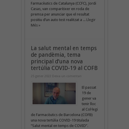
Farmacèutics de Catalunya (CCFC), Jordi
Casas, van comparèixer en roda de
premsa per anunciar que el resultat
positiu d’un auto test realitzat a ...
Llegir
Més »
La salut mental en temps
de pandèmia, tema
principal d’una nova
tertúlia COVID-19 al COFB
25 gener 2022
Deixa un comentari
El passat
19 de
gener va
tenir lloc
al Col·legi
de Farmacèutics de Barcelona (COFB)
una nova tertúlia COVID-19 titulada
“Salut mental en temps de COVID”.