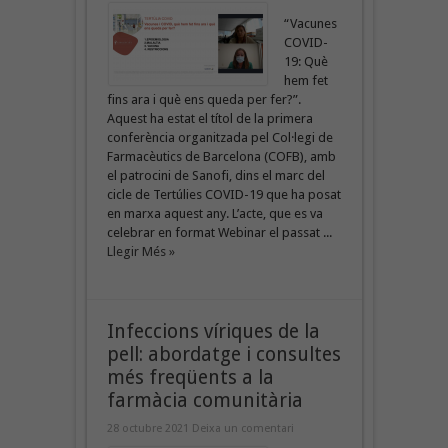
“Vacunes
COVID-
19: Què
hem fet
fins ara i què ens queda per fer?”.
Aquest ha estat el títol de la primera
conferència organitzada pel Col·legi de
Farmacèutics de Barcelona (COFB), amb
el patrocini de Sanofi, dins el marc del
cicle de Tertúlies COVID-19 que ha posat
en marxa aquest any. L’acte, que es va
celebrar en format Webinar el passat ...
Llegir Més »
Infeccions víriques de la
pell: abordatge i consultes
més freqüents a la
farmàcia comunitària
28 octubre 2021
Deixa un comentari