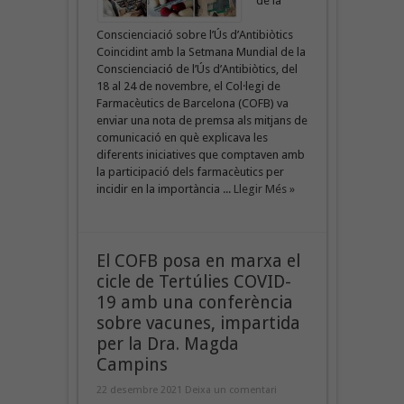
de la
Conscienciació sobre l’Ús d’Antibiòtics
Coincidint amb la Setmana Mundial de la
Conscienciació de l’Ús d’Antibiòtics, del
18 al 24 de novembre, el Col·legi de
Farmacèutics de Barcelona (COFB) va
enviar una nota de premsa als mitjans de
comunicació en què explicava les
diferents iniciatives que comptaven amb
la participació dels farmacèutics per
incidir en la importància ...
Llegir Més »
El COFB posa en marxa el
cicle de Tertúlies COVID-
19 amb una conferència
sobre vacunes, impartida
per la Dra. Magda
Campins
22 desembre 2021
Deixa un comentari