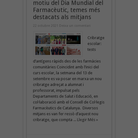
motiu del Dia Mundial del
Farmacèutic, temes més
destacats als mitjans
22 octubre 2021
Deixa un comentari
Cribratge
escolar:
tests
d’antígens ràpids des de les farmàcies
comunitàries Coincidint amb l’inici del
curs escolar, la setmana del 13 de
setembre es va posar en marxa un nou
cribratge adreçat a alumnat i
professorat, impulsat pels
Departaments de Salut i Educació, en
col·laboració amb el Consell de Col·legis
Farmacèutics de Catalunya. Diversos
mitjans es van fer ressò d’aquest nou
cribratge, que compta ...
Llegir Més »