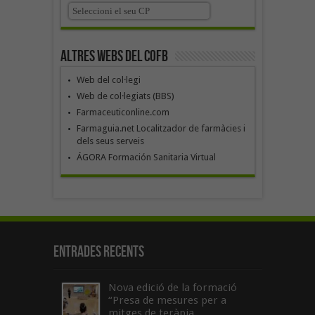
Altres webs del COFB
Web del col·legi
Web de col·legiats (BBS)
Farmaceuticonline.com
Farmaguia.net Localitzador de farmàcies i
dels seus serveis
ÁGORA Formación Sanitaria Virtual
Entrades recents
Nova edició de la formació
“Presa de mesures per a
mitges de teràpia