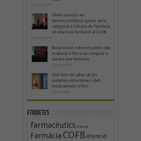
18 juny 2024
Últims avenços en
dermocosmètica i gestió de la
categoria a l’oficina de farmàcia,
en una nova formació al COFB
18 juny 2024
Nova sessió sobre els punts clau
a valorar a l’hora de comprar o
vendre una farmàcia
17 juny 2024
Què hem de saber de les
malalties minoritàries i dels
medicaments orfes?
3 juny 2024
Etiquetes
farmacèutics
Infarma
COFB
Farmàcia
Atenció