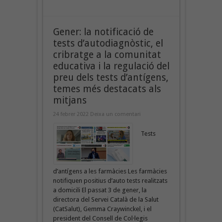
Gener: la notificació de
tests d’autodiagnòstic, el
cribratge a la comunitat
educativa i la regulació del
preu dels tests d’antígens,
temes més destacats als
mitjans
24 febrer 2022
Deixa un comentari
Tests
d’antígens a les farmàcies Les farmàcies
notifiquen positius d’auto tests realitzats
a domicili El passat 3 de gener, la
directora del Servei Català de la Salut
(CatSalut), Gemma Craywinckel, i el
president del Consell de Col·legis