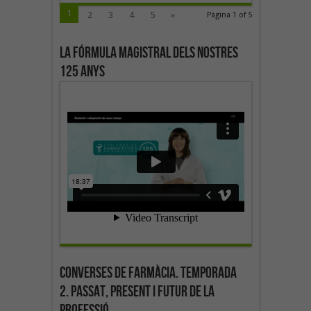
1
2
3
4
5
»
Pàgina 1 of 5
La fórmula magistral dels nostres
125 anys
Converses de farmàcia. Temporada
2. Passat, present i futur de la
professió