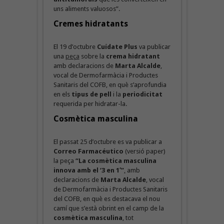
uns aliments valuosos”.
Cremes hidratants
El 19 d’octubre
Cuídate Plus
va publicar
una
peça
sobre la
crema hidratant
amb declaracions de
Marta
Alcalde
,
vocal de Dermofarmàcia i Productes
Sanitaris del COFB, en què s’aprofundia
en els
tipus de pell
i la
periodicitat
requerida per hidratar-la.
Cosmètica masculina
El passat 25 d’octubre es va publicar a
Correo Farmacéutico
(versió paper)
la peça
“La cosmètica masculina
innova amb el ‘3 en 1′”
,
amb
declaracions de
Marta Alcalde
, vocal
de Dermofarmàcia i Productes Sanitaris
del COFB, en què es destacava el nou
camí que s’està obrint en el camp de la
cosmètica masculina
, tot