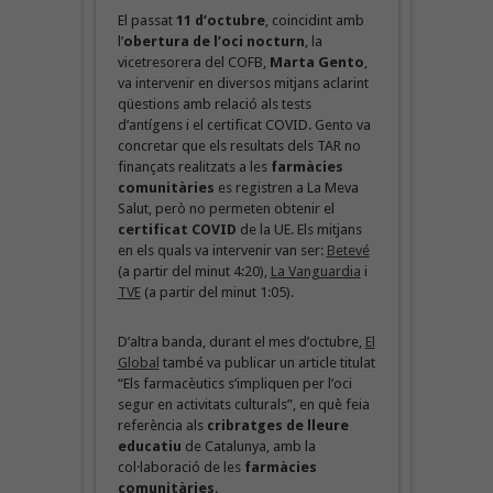
El passat
11 d’octubre
, coincidint amb
l’
obertura de l’oci nocturn
, la
vicetresorera del COFB,
Marta Gento
,
va intervenir en diversos mitjans aclarint
qüestions amb relació als tests
d’antígens i el certificat COVID. Gento va
concretar que els resultats dels TAR no
finançats realitzats a les
farmàcies
comunitàries
es registren a La Meva
Salut, però no permeten obtenir el
certificat COVID
de la UE. Els mitjans
en els quals va intervenir van ser:
Betevé
(a partir del minut 4:20),
La Vanguardia
i
TVE
(a partir del minut 1:05).
D’altra banda, durant el mes d’octubre,
El
Global
també va publicar un article titulat
“Els farmacèutics s’impliquen per l’oci
segur en activitats culturals”, en què feia
referència als
cribratges de lleure
educatiu
de Catalunya, amb la
col·laboració de les
farmàcies
comunitàries
.