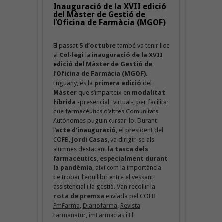
Inauguració de la XVII edició
del Màster de Gestió de
l’Oficina de Farmàcia (MGOF)
El passat
5 d’octubre
també va tenir lloc
al
Col·legi
la
inauguració de la XVII
edició del Màster de Gestió de
l’Oficina de Farmàcia (MGOF)
.
Enguany, és la
primera edició
del
Màster
que s’imparteix en
modalitat
híbrida
-presencial i virtual-, per facilitar
que farmacèutics d’altres Comunitats
Autònomes puguin cursar-lo. Durant
l’
acte d’inauguració
, el president del
COFB,
Jordi Casas
, va dirigir-se als
alumnes destacant
la tasca dels
farmacèutics
,
especialment durant
la pandèmia
, així com la importància
de trobar l’equilibri entre el vessant
assistencial i la gestió. Van recollir la
nota de premsa
enviada pel COFB
PmFarma
,
Diariofarma
,
Revista
Farmanatur
,
imFarmacias
i
El