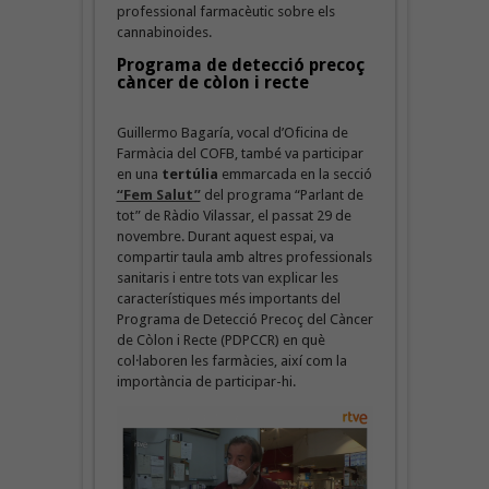
professional farmacèutic sobre els
cannabinoides.
Programa de detecció precoç
càncer de còlon i recte
Guillermo Bagaría, vocal d’Oficina de
Farmàcia del COFB, també va participar
en una
tertúlia
emmarcada en la secció
“Fem Salut”
del programa “Parlant de
tot” de Ràdio Vilassar, el passat 29 de
novembre. Durant aquest espai, va
compartir taula amb altres professionals
sanitaris i entre tots van explicar les
característiques més importants del
Programa de Detecció Precoç del Càncer
de Còlon i Recte (PDPCCR) en què
col·laboren les farmàcies, així com la
importància de participar-hi.