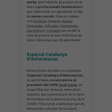
anefp
, amb l’objectiu de proporcionar
eines a
professionals farmacèutics
que volen iniciar-se i aprofundir en l’
ús
de
xarxes socials
. Diversos mitjans
com
El Global
,
Pmfarma
,
Revista
Farmanatur
,
Infosalus
,
Farmaventas
,
Diariofarma
i
ConSalud
van recollir la
nota de premsa en què s’informava de
l’acte i dels temes que s’hi abordarien.
Especial Catalunya
d’imFarmacias
Durant el mes d’octubre es va publicar
l’
Especial Catalunya d’imFarmacias,
en què hi havia un
a entrevista al
president del COFB,
Jordi Casas
, on
va aprofitar per destacar, entre altres
aspectes, que la participació de la xarxa
de farmàcies en la detecció precoç de la
COVID-19 ha tornat a demostrar que els
farmacèutics són part de la solució,