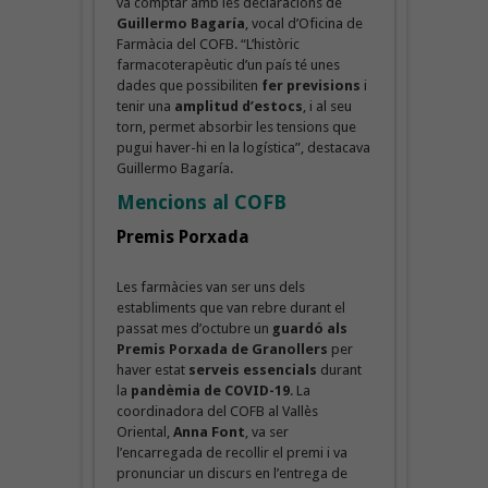
va comptar amb les declaracions de
Guillermo Bagaría
, vocal d’Oficina de
Farmàcia del COFB. “L’històric
farmacoterapèutic d’un país té unes
dades que possibiliten
fer previsions
i
tenir una
amplitud d’estocs
, i al seu
torn, permet absorbir les tensions que
pugui haver-hi en la logística”, destacava
Guillermo Bagaría.
Mencions al COFB
Premis Porxada
Les farmàcies van ser uns dels
establiments que van rebre durant el
passat mes d’octubre un
guardó als
Premis Porxada de Granollers
per
haver estat
serveis essencials
durant
la
pandèmia de COVID-19
. La
coordinadora del COFB al Vallès
Oriental,
Anna Font
, va ser
l’encarregada de recollir el premi i va
pronunciar un discurs en l’entrega de