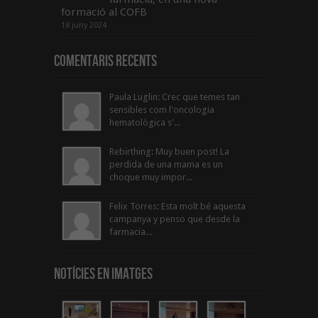
formació al COFB
18 juny 2024
Comentaris Recents
Paula Luglin: Crec que temes tan
sensibles com l'oncologia
hematològica s'...
Rebirthing: Muy buen post! La
perdida de una mama es un
choque muy impor...
Felix Torres: Esta molt bé aquesta
campanya y penso que desde la
farmacia...
Notícies en Imatges