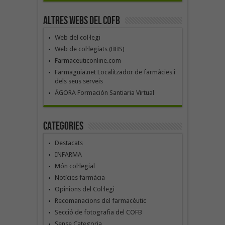
Altres webs del COFB
Web del col·legi
Web de col·legiats (BBS)
Farmaceuticonline.com
Farmaguia.net Localitzador de farmàcies i
dels seus serveis
ÁGORA Formación Santiaria Virtual
Categories
Destacats
INFARMA
Món col·legial
Notícies farmàcia
Opinions del Col·legi
Recomanacions del farmacèutic
Secció de fotografia del COFB
Sense Categoria