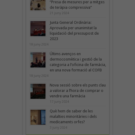
“Presa de mesures per a mitges
de teràpia compressiva”
21 juny 2024
Junta General Ordinària:
Aprovada per unanimitat la
liquidació del pressupost de
2023
18 juny 2024
Últims avenços en
dermocosmètica i gestió de la
categoria a l’oficina de farmàcia,
en una nova formació al COFB
18 juny 2024
Nova sessió sobre els punts clau
a valorar a l’hora de comprar o
vendre una farmàcia
17 juny 2024
Què hem de saber de les
malalties minoritàries i dels
medicaments orfes?
3 juny 2024