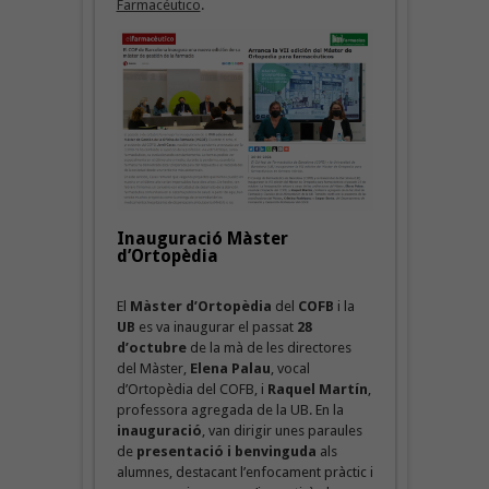
Farmacéutico
.
Inauguració Màster
d’Ortopèdia
El
Màster d’Ortopèdia
del
COFB
i la
UB
es va inaugurar el passat
28
d’octubre
de la mà de les directores
del Màster,
Elena Palau
, vocal
d’Ortopèdia del COFB, i
Raquel Martín
,
professora agregada de la UB. En la
inauguració
, van dirigir unes paraules
de
presentació i benvinguda
als
alumnes, destacant l’enfocament pràctic i