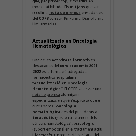
que, per primer cop, s’impartirà eh
modalitat híbrida. Els
mitjans
que van
recollir la
nota de premsa
enviada des
del
COFB
van ser:
PmFarma
,
Diariofarma
i
imFarmacias
.
Actualització en Oncologia
Hematològica
Una de les
activitats formatives
destacades del
curs acadèmic 2021-
2022
és la formació adreçada a
farmacèutics hospitalaris
“Actualització en Oncologia
Hematològica”
. El COFB va enviar una
nota de premsa
als mitjans
especialitzats, en què s’explicava que el
curs aborda l’
oncologia
hematològica
des del punt de vista
terapèutic
(gestió i tractament dels
càncers hematològics),
psicològic
(suport emocional en el tractament actiu)
i
farmacèutic
(educació sanitària del