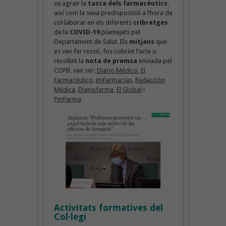
va agrair la
tasca dels farmacèutics
,
així com la seva predisposició a l’hora de
col·laborar en els diferents
cribratges
de la
COVID-19
plantejats pel
Departament de Salut. Els
mitjans
que
es van fer ressò, fos cobrint l’acte o
recollint la
nota de premsa
enviada pel
COFB, van ser:
Diario Médico
,
El
Farmacéutico
,
imFarmacias
,
Redacción
Médica
,
Diariofarma
,
El Global
i
PmFarma
.
Activitats formatives
del
Col·legi