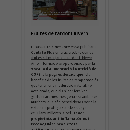
Fruites de tardor i hivern
El passat
13 d’octubre
es va publicar a
Cuídate Plus
un article sobre
quines
fruites cal menjar a la tardor i l’hivern
.
Amb informació proporcionada per la
Vocalia d’Alimentació i Nutrició del
COFB
, a la peça es destaca que “els
beneficis de les fruites de temporada és
que tenen una maduració natural, no
accelerada, que els hi confereixen
gustos i aromes més genuïns i amb més
nutrients, que són beneficiosos per a la
vista, ens protegeixen dels danys
cel·lulars, milloren la pell,
tenen
propietats antiinflamatòries i
reconegudes propietats
antitumorals
que les converteixen en