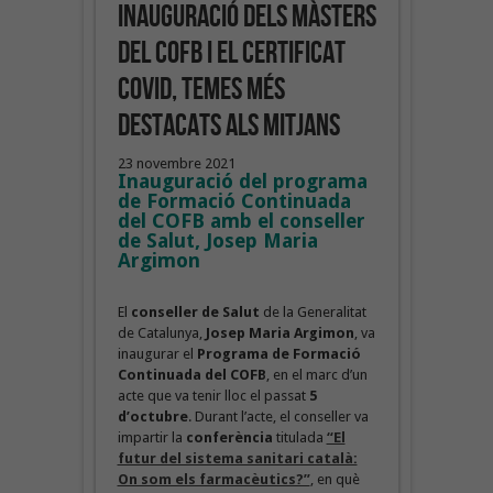
inauguració dels Màsters
del COFB i el certificat
COVID, temes més
destacats als mitjans
23 novembre 2021
Inauguració del programa
de Formació Continuada
del COFB amb el conseller
de Salut, Josep Maria
Argimon
El
conseller de Salut
de la Generalitat
de Catalunya,
Josep Maria Argimon
, va
inaugurar el
Programa de Formació
Continuada del COFB
, en el marc d’un
acte que va tenir lloc el passat
5
d’octubre
. Durant l’acte, el conseller va
impartir la
conferència
titulada
“El
futur del sistema sanitari català:
On som els farmacèutics?”
, en què