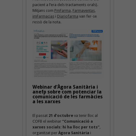
pacient a l’era dels tractaments orals).
Mitjans com
PmFarma
,
Farmaventas
,
imFarmacias
i
Diariofarma
van fer-se
ressò de la nota.
Webinar d’Àgora Sanitària i
anefp sobre com potenciar la
comunicació de les farmàcies
a les xarxes
El passat
21 d’octubre
va tenir lloc al
COFB el webinar
“Comunicació a
xarxes socials: hi ha lloc per tots”
,
organitzat per
Àgora Sanitària
i