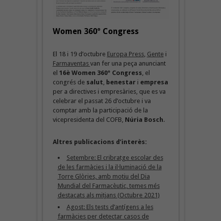
Women 360º Congress
El 18 i 19 d’octubre
Europa Press
,
Gente
i
Farmaventas
van fer una peça anunciant
el
16è Women 360º Congress
, el
congrés de
salut
,
benestar
i
empresa
per a directives i empresàries, que es va
celebrar el passat 26 d’octubre i va
comptar amb la participació de la
vicepresidenta del COFB,
Núria Bosch
.
Altres publicacions d’interès:
Setembre: El cribratge escolar des
de les farmàcies i la il·luminació de la
Torre Glòries, amb motiu del Dia
Mundial del Farmacèutic, temes més
destacats als mitjans (Octubre 2021)
Agost: Els tests d’antígens a les
farmàcies per detectar casos de