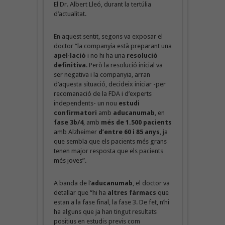
El Dr. Albert Lleó, durant la tertúlia
d’actualitat.
En aquest sentit, segons va exposar el
doctor “la companyia està preparant una
apel·lació
i no hi ha una
resolució
definitiva
. Però la resolució inicial va
ser negativa i la companyia, arran
d’aquesta situació, decideix iniciar -per
recomanació de la FDA i d’experts
independents- un nou
estudi
confirmatori
amb
aducanumab
, en
fase 3b/4
, amb
més de 1.500 pacients
amb Alzheimer
d’entre 60 i 85 anys
, ja
que sembla que els pacients més grans
tenen major resposta que els pacients
més joves”.
A banda de l’
aducanumab
, el doctor va
detallar que “hi ha
altres fàrmacs
que
estan a la fase final, la fase 3. De fet, n’hi
ha alguns que ja han tingut resultats
positius en estudis previs com