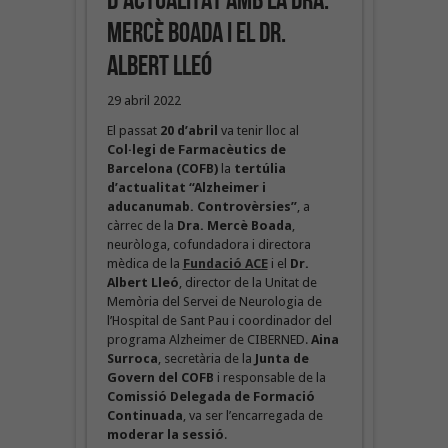
d’actualitat amb la Dra.
Mercè Boada i el Dr.
Albert Lleó
29 abril 2022
El passat
20 d’abril
va tenir lloc al
Col·legi de Farmacèutics de
Barcelona (COFB)
la
tertúlia
d’actualitat “Alzheimer i
aducanumab. Controvèrsies”
, a
càrrec de la
Dra. Mercè Boada
,
neuròloga, cofundadora i directora
mèdica de la
Fundació ACE
i el
Dr.
Albert Lleó
, director de la Unitat de
Memòria del Servei de Neurologia de
l’Hospital de Sant Pau i coordinador del
programa Alzheimer de CIBERNED.
Aina
Surroca
, secretària de la
Junta de
Govern del COFB
i responsable de la
Comissió Delegada de Formació
Continuada
, va ser l’encarregada de
moderar la sessió
.