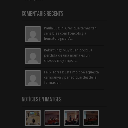
Comentaris Recents
Paula Luglin: Crec que temes tan
sensibles com l'oncologia
hematològica s'...
Rebirthing: Muy buen post! La
perdida de una mama es un
choque muy impor...
Felix Torres: Esta molt bé aquesta
campanya y penso que desde la
farmacia...
Notícies en Imatges