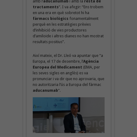
amb l’
aducanumab
i amb la
resta de
tractaments
“. I va afegir: “Ens trobem
en una era en què sobretot hi ha
fàrmacs biològics
fonamentalment
perquè en les estratègies prèvies
d’inhibició de vies productores
d’amiloide i altres dianes no han mostrat
resultats positius”.
Així mateix, el Dr. Lleó va apuntar que “a
Europa, el 17 de desembre, l’
Agència
Europea del Medicament
(EMA, per
les seves sigles en anglès) es va
pronunciar i va dir que no aprovaria, que
no autoritzaria l’ús a Europa del fàrmac
aducanumab
“.