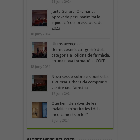
21 juny 2024
Junta General Ordinària:
Aprovada per unanimitat la
liquidació del pressupost de
2023
18 juny 2024
Últims avenços en
dermocosmètica i gestió de la
categoria a l’oficina de farmàcia,
en una nova formació al COFB
18 juny 2024
Nova sessió sobre els punts clau
a valorar a l’hora de comprar o
vendre una farmàcia
17 juny 2024
Què hem de saber de les
malalties minoritàries i dels
medicaments orfes?
3 juny 2024