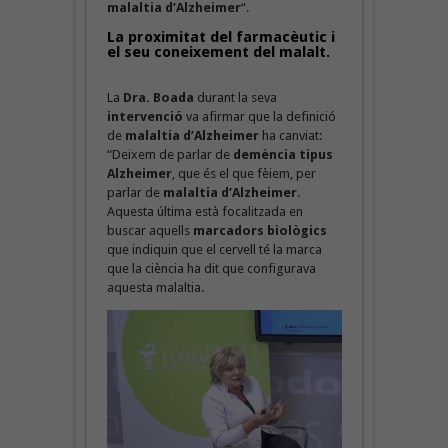
malaltia d’Alzheimer
“.
La proximitat del farmacèutic i
el seu coneixement del malalt.
La
Dra. Boada
durant la seva
intervenció
va afirmar que la definició
de
malaltia d’Alzheimer
ha canviat:
“Deixem de parlar de
demència tipus
Alzheimer
, que és el que fèiem, per
parlar de
malaltia d’Alzheimer
.
Aquesta última
està focalitzada en
buscar aquells
marcadors biològics
que indiquin que el cervell té la marca
que la ciència ha dit que configurava
aquesta malaltia.