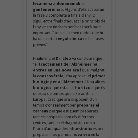
lecanemab
,
donanemab
o
gantenerumab
. Alguns d’ells acabaran
la fase 3 complerta a finals d’any. O
sigui, entre finals d’aquest i a principis de
l’any vinent tindrem notícies i serà molt
important. I tots ells tenen dades que hi
ha una certa
senyal clínica
en les fases
prèvies”.
Finalment, el
Dr. Lleó
va concloure que
“el
tractament de l’Alzheimer ha
entrat en una nova era
i que, malgrat
la
controvèrsia
, s’ha aprovat el
primer
biològic per a l’Alzheimer
. Hi ha altres
biològics
que estan a l’
horitzó
i que és
qüestió de temps que això arribi a
Europa. Crec que ara disposem d’un
temps d’or realment per
preparar el
terreny
perquè estiguem preparats
tant els hospitals com els diferents
centres, tant en el diagnòstic com a
l’hora d’adequar les infraestructures per
preparar-nos per una
nova era
en la