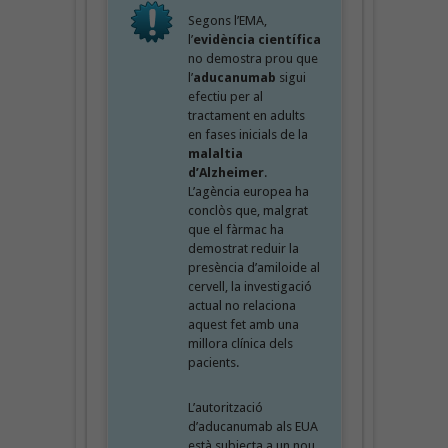
Segons l’EMA,
l’
evidència científica
no demostra prou que
l’
aducanumab
sigui
efectiu per al
tractament en adults
en fases inicials de la
malaltia
d’Alzheimer
.
L’agència europea ha
conclòs que, malgrat
que el fàrmac ha
demostrat reduir la
presència d’amiloide al
cervell, la investigació
actual no relaciona
aquest fet amb una
millora clínica dels
pacients.
L’autorització
d’aducanumab als EUA
està subjecta a un nou