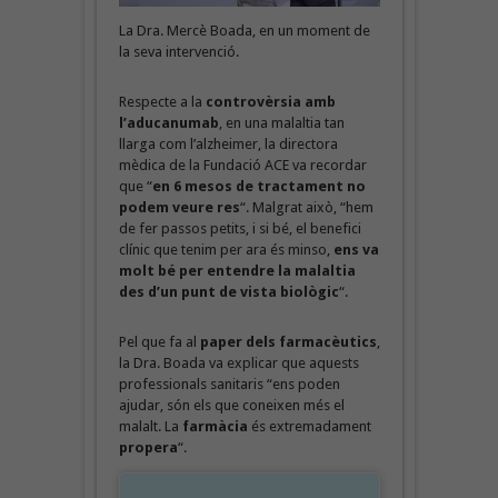
La Dra. Mercè Boada, en un moment de
la seva intervenció.
Respecte a la
controvèrsia amb
l’aducanumab
, en una malaltia tan
llarga com l’alzheimer, la directora
mèdica de la Fundació ACE va recordar
que “
en 6 mesos de tractament no
podem veure res
“. Malgrat això, “hem
de fer passos petits, i si bé, el benefici
clínic que tenim per ara és minso,
ens va
molt bé per entendre la malaltia
des d’un punt de vista biològic
“.
Pel que fa al
paper dels farmacèutics
,
la Dra. Boada va explicar que aquests
professionals sanitaris “ens poden
ajudar, són els que coneixen més el
malalt. La
farmàcia
és extremadament
propera
“.