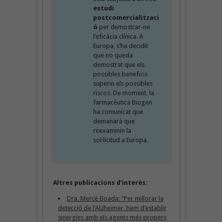
estudi
postcomercialitzaci
ó
per demostrar-ne
l’eficàcia clínica. A
Europa, s’ha decidit
que no queda
demostrat que els
possibles beneficis
superin els possibles
riscos. De moment, la
farmacèutica Biogen
ha comunicat que
demanarà que
reexaminin la
sol·licitud a Europa.
Altres publicacions d’interès:
Dra. Mercè Boada: “Per millorar la
detecció de l’Alzheimer, hem d’establir
sinergies amb els agents més propers