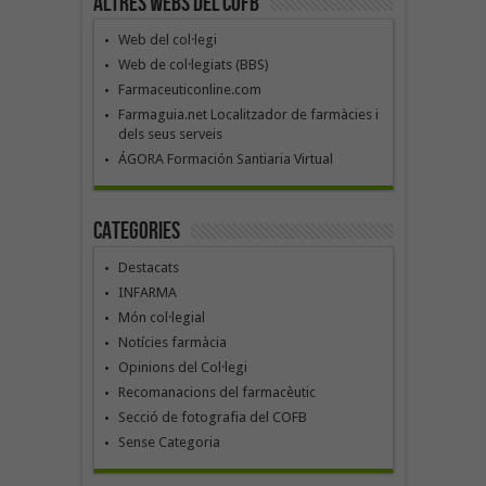
Altres webs del COFB
Web del col·legi
Web de col·legiats (BBS)
Farmaceuticonline.com
Farmaguia.net Localitzador de farmàcies i
dels seus serveis
ÁGORA Formación Santiaria Virtual
Categories
Destacats
INFARMA
Món col·legial
Notícies farmàcia
Opinions del Col·legi
Recomanacions del farmacèutic
Secció de fotografia del COFB
Sense Categoria