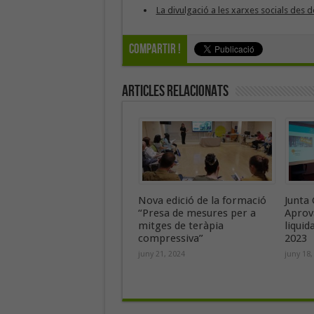
La divulgació a les xarxes socials des
Compartir !
Articles Relacionats
Nova edició de la formació
Junta 
“Presa de mesures per a
Aprov
mitges de teràpia
liquid
compressiva”
2023
juny 21, 2024
juny 18,