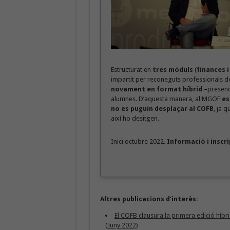
Estructurat en
tres mòduls
(
finances i
impartit per reconeguts professionals de
novament en format híbrid –
presenci
alumnes. D’aquesta manera, al MGOF
es
no es puguin desplaçar al COFB
, ja 
així ho desitgen.
Inici octubre 2022.
Informació i inscr
Altres publicacions d’interès:
El COFB clausura la primera edició híb
(Juny 2022)