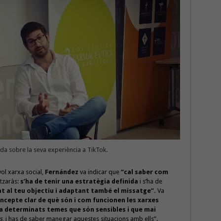
a sobre la seva experiència a TikTok.
vol xarxa social,
Fernández
va indicar que
“cal saber com
itzaràs:
s’ha de tenir una estratègia definida
i s’ha de
t al teu objectiu i adaptant també el missatge”.
Va
oncepte clar de què són i com funcionen les xarxes
 ha determinats temes que són sensibles i que mai
s
, i has de saber manegar aquestes situacions amb ells”.