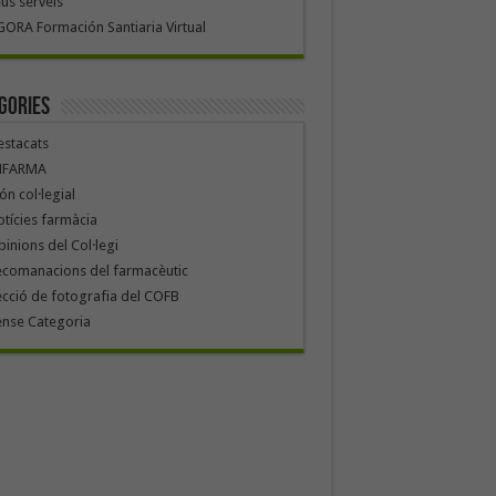
us serveis
ORA Formación Santiaria Virtual
gories
stacats
NFARMA
n col·legial
tícies farmàcia
inions del Col·legi
ecomanacions del farmacèutic
cció de fotografia del COFB
ense Categoria