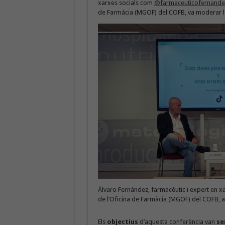
xarxes socials com
@farmaceuticofernande
de Farmàcia (MGOF) del COFB, va moderar la
Álvaro Fernández, farmacèutic i expert en xa
de l’Oficina de Farmàcia (MGOF) del COFB, a l’
Els
objectius
d’aquesta conferència van
se