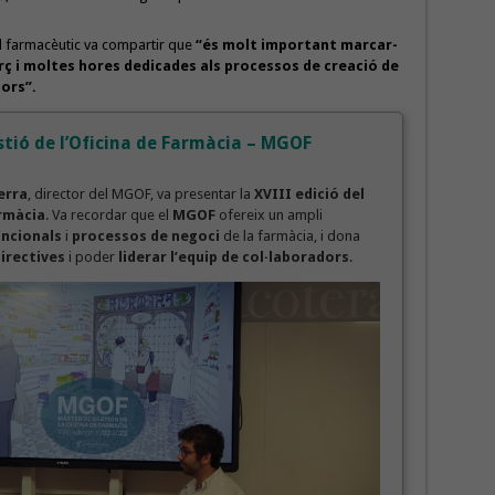
 el farmacèutic va compartir que
“és molt important marcar-
orç i moltes hores dedicades als processos de creació de
ors”.
stió de l’Oficina de Farmàcia – MGOF
erra
, director del MGOF, va presentar la
XVIII edició del
armàcia
. Va recordar que el
MGOF
ofereix un ampli
uncionals
i
processos de negoci
de la farmàcia, i dona
directives
i poder
liderar l’equip de col·laboradors
.