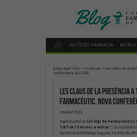
NOTÍCIES FARMÀCIA
MÓN CO
Estàs aquí:
Inici
>
Destacats
>
Les claus de la pr
conferència al COFB
Les claus de la presència a 
farmacèutic. Nova conferèn
20 juliol 2022
Aquest juliol el
Col·legi de Farmacèutics
TikTok i 5 errors a evitar”
. La conferènci
farmàcia madrilenya Segovia 34 d’Alcalà d’He