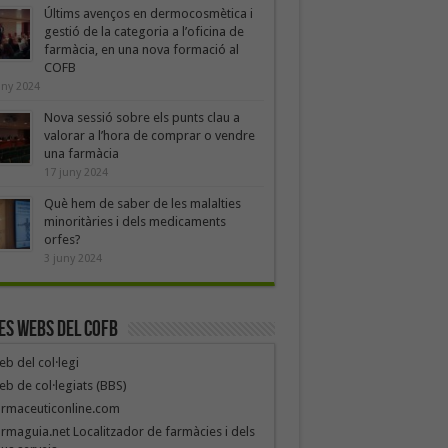
Últims avenços en dermocosmètica i
gestió de la categoria a l’oficina de
farmàcia, en una nova formació al
COFB
uny 2024
Nova sessió sobre els punts clau a
valorar a l’hora de comprar o vendre
una farmàcia
17 juny 2024
Què hem de saber de les malalties
minoritàries i dels medicaments
orfes?
3 juny 2024
es webs del COFB
b del col·legi
b de col·legiats (BBS)
armaceuticonline.com
rmaguia.net Localitzador de farmàcies i dels