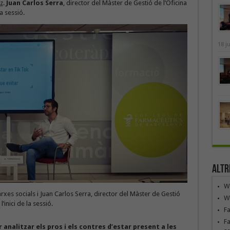
z
.
Juan Carlos Serra
, director del Màster de Gestió de l’Oficina
 sessió.
18 j
Altr
We
rxes socials i Juan Carlos Serra, director del Màster de Gestió
We
inici de la sessió.
F
Fa
r analitzar els pros i els contres d’estar present a les