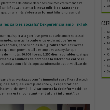
se
la plataforma de difusió de vídeos que més creixement està
ÁG
ió també es va presentar la
nova edició del Màster de
)
que, un any més, s’oferirà en
format híbrid
-presencial i
Cate
a les xarxes socials? L’experiència amb TikTok
De
onamentals per a la gent jove, però és estrictament necessari
I
rnández
va iniciar la conferència explicant que “
no és
Mó
s socials, però si ho és la digitalització
“. Les xarxes
No
cara que molt potent. A tall d’exemple va assenyalar que
ons de minuts
,
50.000 hores
,
6.250 dies laborables
o, el que
Op
farmàcia a 6 milions de persones la diferència entre el
R
xes socials com TikTok, aquesta informació es pot viralitzar de
Se
S
fegir altres avantatges com “la
immediatesa
a l’hora d’accedir
uda al fet que el client ja ens coneix, la
capacitat per
ls clients “del demà”, i
lluitar contra la desinformació
“. En
s demana estar constantment al dia i informat”
, va