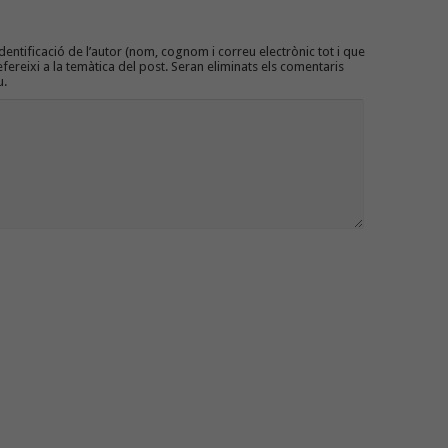
entificació de l’autor (nom, cognom i correu electrònic tot i que
efereixi a la temàtica del post. Seran eliminats els comentaris
u.