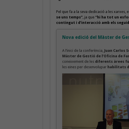
Pel que fa a la seva dedicació a les xarxes,
se uns temps”
, ja que
“hi ha tot un esf
contingut i d’interacció amb els seguid
Nova edició del Màster de Ge
A l’inici de la conferència,
Juan Carlos S
Màster de Gestió de l’Oficina de F
coneixement de les
diferents àrees f
les eines per desenvolupar
habilitats 