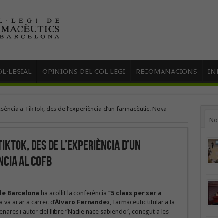
L·LEGIAL
OPINIONS DEL COL·LEGI
RECOMANACIONS
IN
esència a TikTok, des de l’experiència d’un farmacèutic. Nova
No
TikTok, des de l’experiència d’un
cia al COFB
 de Barcelona
ha acollit la conferència
“5 claus per ser a
a va anar a càrrec d’
Álvaro Fernández
, farmacèutic titular a la
nares i autor del llibre “Nadie nace sabiendo”, conegut a les