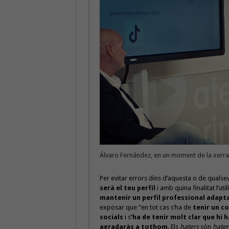
Álvaro Fernández, en un moment de la xerrad
Per evitar errors dins d’aquesta o de qualse
serà el teu perfil
i amb quina finalitat l’util
mantenir un perfil professional adapta
exposar que “en tot cas s’ha de
tenir un c
socials
i s
‘ha de tenir molt clar que hi
agradaràs a tothom
. Els
haters
són
hater