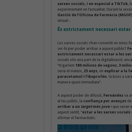
xarxes socials, i en especial a TikTok
, 
experimentant en l’actualitat. Durant la sess
Gestió de l’Oficina de Farmàcia (MGOF
virtual-.
És estrictament necessari estar 
Les xarxes socials s’han convertit en eines f
ser-hi per poder arribar a aquest públic?
Fe
estrictament necessari estar a les xarxe
socials són una part de la digitalització, en
“trigaríem
180 milions de segons
,
3 mili
seria el mateix,
25 anys
, en
explicar a la 
paracetamol i l’ibuprofèn
. Gràcies a xar
manera quasi immediata”.
A aquest poder de difusió,
Fernández
va a
al teu públic, la
confiança per avançat
deg
arribar a un
target
més jove
i que seran e
aquest sentit, “
estar a les xarxes social
afirmar el farmacèutic.