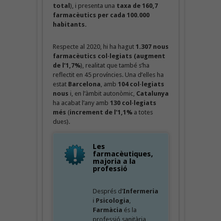
total
), i presenta una
taxa de 160,7
farmacèutics per cada 100.000
habitants.
Respecte al 2020, hi ha hagut
1.307 nous
farmacèutics col·legiats (augment
de l’1,7%
), realitat que també s’ha
reflectit en 45 províncies. Una d’elles ha
estat
Barcelona
, amb
104 col·legiats
nous
i, en l’àmbit autonòmic,
Catalunya
ha acabat l’any amb
130 col·legiats
més
(
increment de l’1,1%
a totes
dues).
Les
farmacèutiques,
majoria a la
professió
Després d’
Infermeria
i
Psicologia
,
Farmàcia
és la
professió sanitària