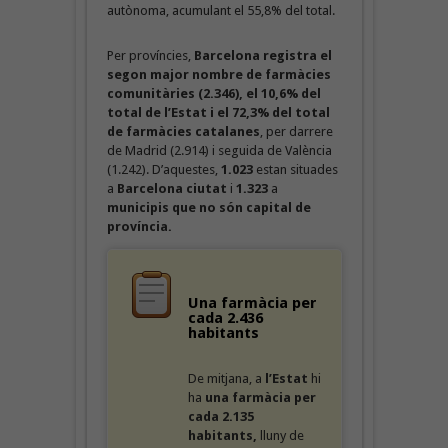
autònoma, acumulant el 55,8% del total.
Per províncies,
Barcelona registra el
segon major nombre de farmàcies
comunitàries
(2.346)
, el 10,6% del
total
de l’Estat i el 72,3% del total
de farmàcies catalanes
, per darrere
de Madrid (2.914) i seguida de València
(1.242). D’aquestes,
1.023
estan situades
a
Barcelona ciutat
i
1.323
a
municipis que no són capital de
província.
Una farmàcia per
cada 2.436
habitants
De mitjana, a
l’Estat
hi
ha
una farmàcia per
cada 2.135
habitants,
lluny de