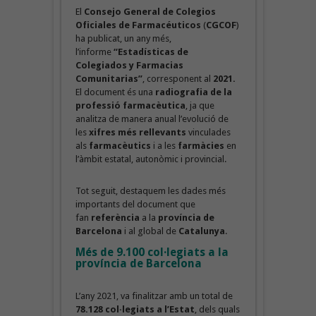
El
Consejo General de Colegios
Oficiales de Farmacéuticos
(
CGCOF
)
ha publicat, un any més,
l’informe
“Estadísticas de
Colegiados y Farmacias
Comunitarias”
, corresponent al
2021.
El document és una
radiografia de la
professió farmacèutica
, ja que
analitza de manera anual l’evolució de
les
xifres més rellevants
vinculades
als
farmacèutics
i a les
farmàcies
en
l’àmbit estatal, autonòmic i provincial.
Tot seguit, destaquem les dades més
importants del document que
fan
referència
a la
província de
Barcelona
i al global de
Catalunya
.
Més de 9.100 col·legiats a la
província de Barcelona
L’any 2021, va finalitzar amb un total de
78.128 col·legiats a l’Estat
, dels quals