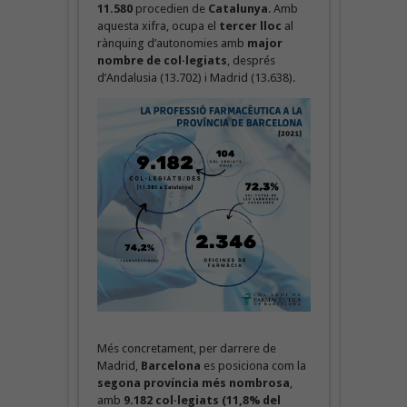
11.580
procedien de
Catalunya
. Amb
aquesta xifra, ocupa el
tercer lloc
al
rànquing d’autonomies amb
major
nombre de col·legiats
, després
d’Andalusia (13.702) i Madrid (13.638).
Més concretament, per darrere de
Madrid,
Barcelona
es posiciona com la
segona província més nombrosa
,
amb
9.182 col·legiats (11,8% del