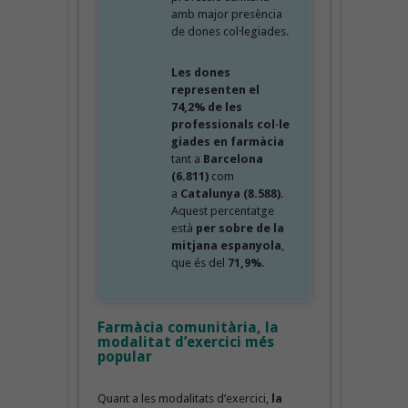
amb major presència
de dones col·legiades.
Les dones
representen el
74,2%
de les
professionals col·le
giades
en farmàcia
tant a
Barcelona
(6.811)
com
a
Catalunya (8.588)
.
Aquest percentatge
està
per sobre de la
mitjana espanyola
,
que és del
71,9%
.
Farmàcia comunitària, la
modalitat d’exercici més
popular
Quant a les modalitats d’exercici,
la