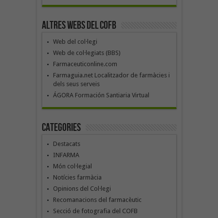
Altres webs del COFB
Web del col·legi
Web de col·legiats (BBS)
Farmaceuticonline.com
Farmaguia.net Localitzador de farmàcies i
dels seus serveis
ÁGORA Formación Santiaria Virtual
Categories
Destacats
INFARMA
Món col·legial
Notícies farmàcia
Opinions del Col·legi
Recomanacions del farmacèutic
Secció de fotografia del COFB