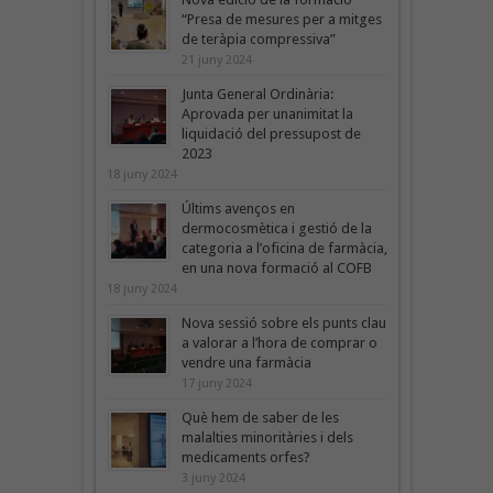
“Presa de mesures per a mitges
de teràpia compressiva”
21 juny 2024
Junta General Ordinària:
Aprovada per unanimitat la
liquidació del pressupost de
2023
18 juny 2024
Últims avenços en
dermocosmètica i gestió de la
categoria a l’oficina de farmàcia,
en una nova formació al COFB
18 juny 2024
Nova sessió sobre els punts clau
a valorar a l’hora de comprar o
vendre una farmàcia
17 juny 2024
Què hem de saber de les
malalties minoritàries i dels
medicaments orfes?
3 juny 2024