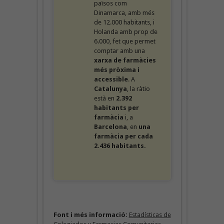
països com
Dinamarca, amb més
de 12.000 habitants, i
Holanda amb prop de
6.000, fet que permet
comptar amb una
xarxa de farmàcies
més pròxima i
accessible
. A
Catalunya
, la ràtio
està en
2.392
habitants per
farmàcia
i, a
Barcelona
, en
una
farmàcia per cada
2.436 habitants.
Font i més informació:
Estadísticas de