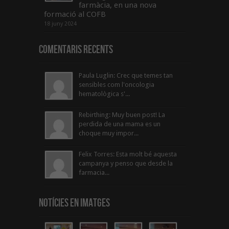
farmàcia, en una nova
formació al COFB
18 juny 2024
Comentaris Recents
Paula Luglin: Crec que temes tan
sensibles com l'oncologia
hematològica s'...
Rebirthing: Muy buen post! La
perdida de una mama es un
choque muy impor...
Felix Torres: Esta molt bé aquesta
campanya y penso que desde la
farmacia...
Notícies en Imatges