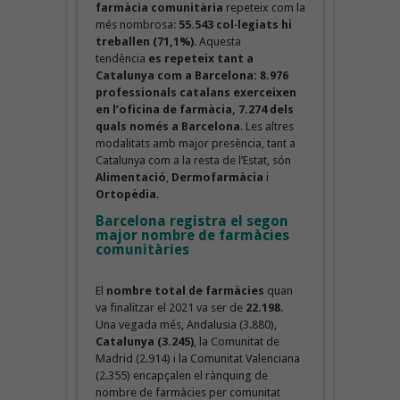
farmàcia comunitària
repeteix com la
més nombrosa:
55.543
col·legiats hi
treballen
(71,1%)
. Aquesta
tendència
es repeteix tant a
Catalunya com a Barcelona: 8.976
professionals catalans exerceixen
en l’oficina de farmàcia, 7.274 dels
quals només a Barcelona
. Les altres
modalitats amb major presència, tant a
Catalunya com a la resta de l’Estat, són
Alimentació
,
Dermofarmàcia
i
Ortopèdia
.
Barcelona registra el segon
major nombre de farmàcies
comunitàries
El
nombre total de farmàcies
quan
va finalitzar el 2021 va ser de
22.198
.
Una vegada més, Andalusia (3.880),
Catalunya (3.245)
, la Comunitat de
Madrid (2.914) i la Comunitat Valenciana
(2.355) encapçalen el rànquing de
nombre de farmàcies per comunitat