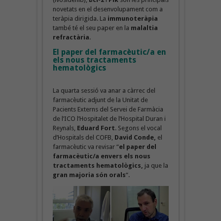
novetats en el desenvolupament com a
teràpia dirigida. La
immunoteràpia
també té el seu paper en la
malaltia
refractària
.
El paper del farmacèutic/a en
els nous tractaments
hematològics
La quarta sessió va anar a càrrec del
farmacèutic adjunt de la Unitat de
Pacients Externs del Servei de Farmàcia
de l’ICO l’Hospitalet de l’Hospital Duran i
Reynals,
Eduard Fort
. Segons el vocal
d’Hospitals del COFB,
David Conde,
el
farmacèutic va revisar “
el paper del
farmacèutic/a envers els nous
tractaments hematològics,
ja que la
gran majoria són orals
“.