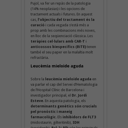
Pujol, va fer un repàs de la patologia
(14% neoplasias) i les opcions de
tractament actuals i futures. En aquest
cas,
l’objectiu del tractament és la
curació
i cada vegada s’està més a
prop amb les combinacions més noves,
en lloc de la seqüenciació clàssica. Les
teràpies cel·lulars amb CAR-T
i
anticossos biespecífics (BiTE)
tenen
també el seu paper en la malaltia molt
refractària.
Leucèmia mieloide aguda
Sobre la
leucèmia mieloide aguda
en
va parlar el cap del Servei d’Hematologia
de l’Hospital Clínic de Barcelona i
investigador principal, el
Dr. Jordi
Esteve
. En aquesta patologia, els
determinants genètics són crucials
pel pronòstic i maneig
farmacològic
. Els
inhibidors de FLT3
(midostaurin, gilteritinib),
IDH
(ivosidenib),
Bcl-2
i
Plk
són les principals