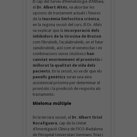
El cap del Servei d’Hematologia d’Althaia,
el
Dr. Albert Altés
, va abordar les
opcions de tractament actuals i futures
de la
leucèmia limfocítica crònica
,
en la segona sessió del curs. El Dr. Altés
va explicar que la
incorporació dels
inhibidors de la tirosina de Bruton
com l’ibrutinib, l’acalabrutinib, en el futur
zanubrutinib, així com el venetoclax i en
combinacions sense citotòxics
han
canviat enormement el pronòstic
i
millorat la qualitat de vida dels
pacients
. En la sessió, es va dir que els
panells genètics
seran una eina
assistencial pròxima per determinar el
pronòstic i la predicció de resposta als
tractaments.
Mieloma múltiple
En la tercera sessió, el
Dr. Albert Oriol
Rocafiguera
, cap de la Unitat
d’Investigació Clínica de l’ICO-Badalona
de l’Hospital Universitari Germans Trias i