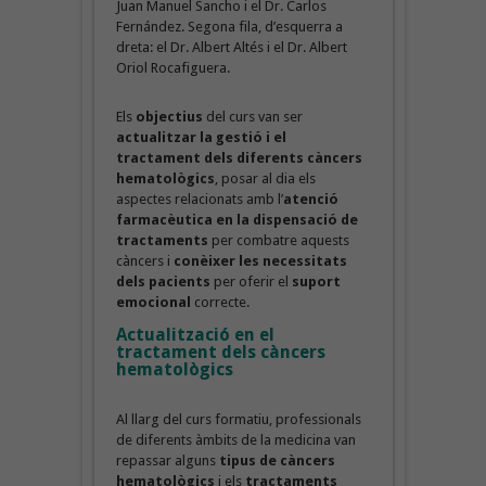
Juan Manuel Sancho i el Dr. Carlos
Fernández. Segona fila, d’esquerra a
dreta: el Dr. Albert Altés i el Dr. Albert
Oriol Rocafiguera.
Els
objectius
del curs van ser
actualitzar la gestió i el
tractament dels diferents càncers
hematològics
, posar al dia els
aspectes relacionats amb l’
atenció
farmacèutica en la dispensació de
tractaments
per combatre aquests
càncers i
conèixer les necessitats
dels pacients
per oferir el
suport
emocional
correcte.
Actualització en el
tractament dels càncers
hematològics
Al llarg del curs formatiu, professionals
de diferents àmbits de la medicina van
repassar alguns
tipus de càncers
hematològics
i els
tractaments