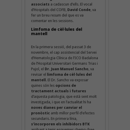
associats
a cadascun d’ells. El vocal
d’Hospitals del COFB,
David Conde
, va
fer un breu resum del que es va
comentar en les sessions.
Limfoma de cèl·lules del
mantell
En la primera sessió, del passat 3 de
novembre, el cap assistencial del Servei
d’Hematologia Clínica de l’ICO Badalona
de l’Hospital Universitari Germans Trias i
Pujol, el
Dr. Juan Manuel Sancho
, va
revisar el
limfoma de cèl·lules del
mantell
. El Dr. Sancho va exposar
quines són les
opcions de
tractament actuals i futures
d’aquesta patologia, que està sent molt
investigada, i que en l’actualitat hi ha
noves dianes per canviar el
pronòstic
amb millor perfil d’efectes
secundaris. En primera línia,
s’incorporen els inhibidors BTK
arribant a tenir esquemes chemo-free.