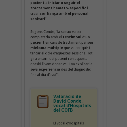
pacient
a
iniciar o seguir el
tractament hemato-específic
i
crear
confiança amb el personal
sanitari
”.
Segons Conde, “la sessió va ser
completada amb el
testimoni d’un
pacient
en curs de tractament pel seu
mieloma múltiple
que va enriquir i
tancar el cicle d’aquestes sessions. Tot
gira entorn del pacient i en aquesta
ocasió li vam donar veu i va explicar la
seva
experiència
des del diagnòstic
fins al dia d’avui”.
Valoració de
David Conde,
vocal d’Hospitals
del COFB
El vocal d’Hospitals