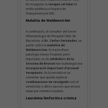
En recaiguda, la
teràpia cel·lular
té
molta evidència a l’espera de
finançament pel SNS.
Malaltia de Waldenström
A continuació, el consultor del Servei
d’Hematologia de l’Hospital Clínic de
Barcelona, el
Dr. Carlos Fernández
, va
parlar sobre la
malaltia
de
Waldenström
. Es tracta d’una
patologia menys freqüent, però
important, on els
inhibidors de la
tirosina de Bruton
han esdevingut una
incorporació important d’arsenal
terapèutic
. En la xerrada es va
comentar que queda explorar
combinacions en recaiguda
com el
venetoclax o altres opcions que encara
estan per remetre resultats.
Leucèmia limfocítica crònica