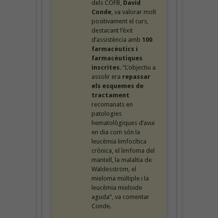
dels COFB,
David
Conde
, va valorar molt
positivament el curs,
destacant l’èxit
d’assistència amb
100
farmacèutics i
farmacèutiques
inscrites
. “L’objectiu a
assolir era
repassar
els esquemes de
tractament
recomanats en
patologies
hematològiques d’avui
en dia
com són la
leucèmia limfocítica
crònica, el limfoma del
mantell, la malaltia de
Waldesström, el
mieloma múltiple i la
leucèmia mieloide
aguda”, va comentar
Conde.