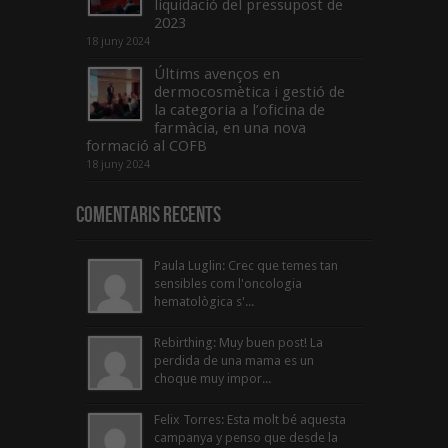
liquidació del pressupost de
2023
18 juny 2024
Últims avenços en
dermocosmètica i gestió de
la categoria a l’oficina de
farmàcia, en una nova
formació al COFB
18 juny 2024
Comentaris Recents
Paula Luglin: Crec que temes tan
sensibles com l'oncologia
hematològica s'...
Rebirthing: Muy buen post! La
perdida de una mama es un
choque muy impor...
Felix Torres: Esta molt bé aquesta
campanya y penso que desde la