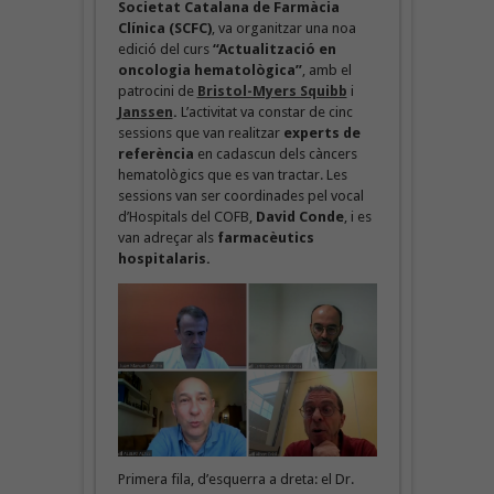
Societat Catalana de Farmàcia
Clínica (SCFC)
, va organitzar una noa
edició del curs
“Actualització en
oncologia hematològica”
, amb el
patrocini de
Bristol-Myers Squibb
i
J
anssen
.
L’activitat va constar de cinc
sessions que van realitzar
experts de
referència
en cadascun dels càncers
hematològics que es van tractar. Les
sessions van ser coordinades pel vocal
d’Hospitals del COFB,
David Conde
, i es
van adreçar als
farmacèutics
hospitalaris.
Primera fila, d’esquerra a dreta: el Dr.