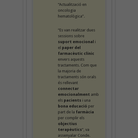
“Actualització en
oncologia
hematològica”.
“Es van realitzar dues
sessions sobre
suport emocional
i
el
paper del
farmacèutic clínic
envers aquests
tractaments. Com que
la majoria de
tractaments són orals
és rellevant
connectar
emocionalment
amb
els
pacients
i una
bona educació
per
part de la
farmàcia
per complir els
objectius
terapèutics
“, va
assenyalar Conde.