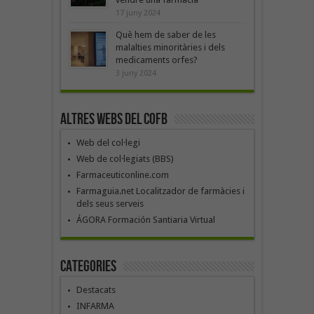
17 juny 2024
Què hem de saber de les
malalties minoritàries i dels
medicaments orfes?
3 juny 2024
Altres webs del COFB
Web del col·legi
Web de col·legiats (BBS)
Farmaceuticonline.com
Farmaguia.net Localitzador de farmàcies i
dels seus serveis
ÁGORA Formación Santiaria Virtual
Categories
Destacats
INFARMA