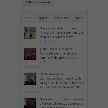
Nous
Popular
Comentaris
Temes
Nova edició de la formació
“Presa de mesures per a mitges
de teràpia compressiva”
21 juny 2024
Junta General Ordinària:
Aprovada per unanimitat la
liquidació del pressupost de
2023
18 juny 2024
Últims avenços en
dermocosmètica i gestió de la
categoria a l’oficina de farmàcia,
en una nova formació al COFB
18 juny 2024
Nova sessió sobre els punts clau
a valorar a l’hora de comprar o
vendre una farmàcia