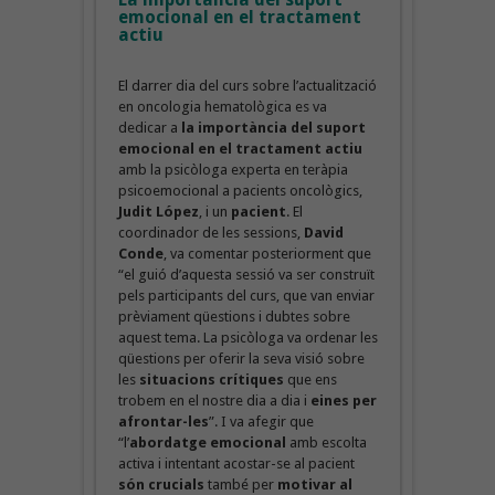
emocional en el tractament
actiu
El darrer dia del curs sobre l’actualització
en oncologia hematològica es va
dedicar a
la importància del suport
emocional en el tractament actiu
amb la psicòloga experta en teràpia
psicoemocional a pacients oncològics,
Judit López
, i un
pacient
. El
coordinador de les sessions,
David
Conde
, va comentar posteriorment que
“el guió d’aquesta sessió va ser construït
pels participants del curs, que van enviar
prèviament qüestions i dubtes sobre
aquest tema. La psicòloga va ordenar les
qüestions per oferir la seva visió sobre
les
situacions crítiques
que ens
trobem en el nostre dia a dia i
eines per
afrontar-les
”. I va afegir que
“l’
abordatge emocional
amb escolta
activa i intentant acostar-se al pacient
són crucials
també per
motivar al