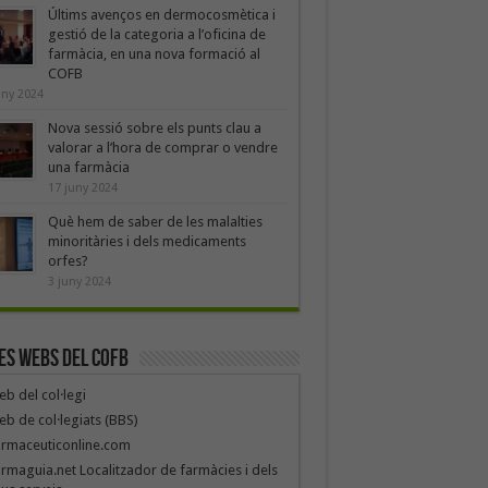
Últims avenços en dermocosmètica i
gestió de la categoria a l’oficina de
farmàcia, en una nova formació al
COFB
uny 2024
Nova sessió sobre els punts clau a
valorar a l’hora de comprar o vendre
una farmàcia
17 juny 2024
Què hem de saber de les malalties
minoritàries i dels medicaments
orfes?
3 juny 2024
es webs del COFB
b del col·legi
b de col·legiats (BBS)
armaceuticonline.com
rmaguia.net Localitzador de farmàcies i dels