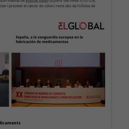
gazín matinal de
Vilassar Ràdio
(a partir del minut 01:07:29),
ar i prevenir el càncer de còlon i recte des de l’oficina de
edicaments