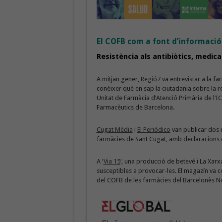
El COFB com a font d’informació
Resistència als antibiòtics, medica
A mitjan gener,
Regió7
va entrevistar a la f
conèixer què en sap la ciutadania sobre la re
Unitat de Farmàcia d’Atenció Primària de l’IC
Farmacèutics de Barcelona.
Cugat Mèdia
i
El Periódico
van publicar dos r
farmàcies de Sant Cugat, amb declaracions 
A ‘
Via 15
‘, una producció de betevé i La Xarxa
susceptibles a provocar-les. El magazín va 
del COFB de les farmàcies del Barcelonès N