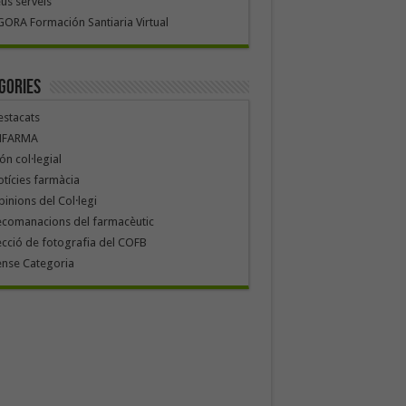
us serveis
ORA Formación Santiaria Virtual
gories
stacats
NFARMA
n col·legial
tícies farmàcia
inions del Col·legi
ecomanacions del farmacèutic
cció de fotografia del COFB
ense Categoria