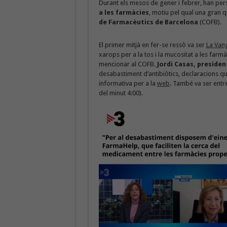
Durant els mesos de gener i febrer, han persi
a les farmàcies
, motiu pel qual una gran 
de Farmacèutics de Barcelona
(COFB).
El primer mitjà en fer-se ressò va ser
La Van
xarops per a la tos i la mucositat a les farm
mencionar al COFB.
Jordi Casas, presiden
desabastiment d’antibiòtics, declaracions qu
informativa per a la
web
. També va ser entr
del minut 4:00).