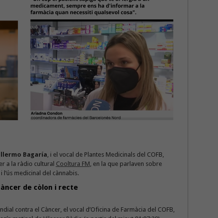
illermo Bagaría
, i el vocal de Plantes Medicinals del COFB,
er a la ràdio cultural
Cooltura FM
, en la que parlaven sobre
i l’ús medicinal del cànnabis.
àncer de còlon i recte
ndial contra el Càncer, el vocal d’Oficina de Farmàcia del COFB,