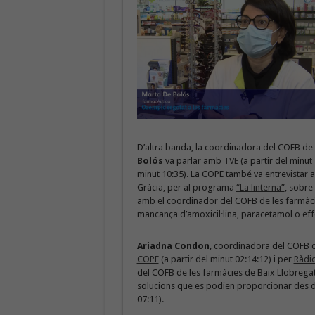
D’altra banda, la coordinadora del COFB de l
Bolós
va parlar amb
TVE
(a partir del minut
minut 10:35). La COPE també va entrevistar 
Gràcia, per al programa
“La linterna”
, sobre 
amb el coordinador del COFB de les farmàci
mancança d’amoxicil·lina, paracetamol o eff
Ariadna Condon
, coordinadora del COFB d
COPE
(a partir del minut 02:14:12) i per
Ràdio
del COFB de les farmàcies de Baix Llobregat
solucions que es podien proporcionar des de l
07:11).