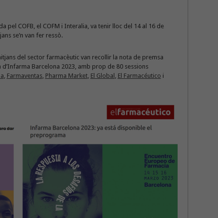
pel COFB, el COFM i Interalia, va tenir lloc del 14 al 16 de
jans se’n van fer ressò.
itjans del sector farmacèutic van recollir la nota de premsa
a d’Infarma Barcelona 2023, amb prop de 80 sessions
a
,
Farmaventas
,
Pharma Market
,
El Global
,
El Farmacéutico
i