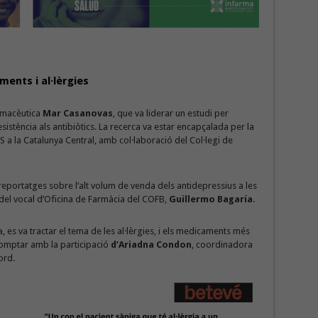
ments i al·lèrgies
armacèutica
Mar Casanovas
, que va liderar un estudi per
sistència als antibiòtics. La recerca va estar encapçalada per la
S a la Catalunya Central, amb col·laboració del Col·legi de
eportatges sobre l’alt volum de venda dels antidepressius a les
del vocal d’Oficina de Farmàcia del COFB,
Guillermo Bagaría
.
, es va tractar el tema de les al·lèrgies, i els medicaments més
comptar amb la participació
d’Ariadna Condon
, coordinadora
ord.