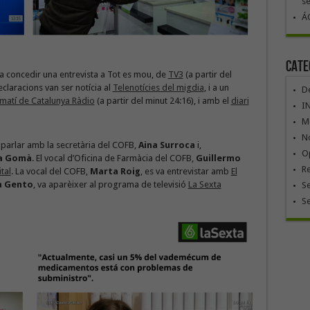
se
ÁG
Cate
va concedir una entrevista a Tot es mou, de
TV3
(a partir del
eclaracions van ser notícia al
Telenotícies del migdia
, i a un
De
 matí de Catalunya Ràdio
(a partir del minut 24:16), i amb el
diari
I
Mó
No
parlar amb la secretària del COFB,
Aina Surroca
i,
Op
a Gomà
. El vocal d’Oficina de Farmàcia del COFB,
Guillermo
R
ital
. La vocal del COFB,
Marta Roig
, es va entrevistar amb
El
a Gento
, va aparèixer al programa de televisió
La Sexta
Se
S