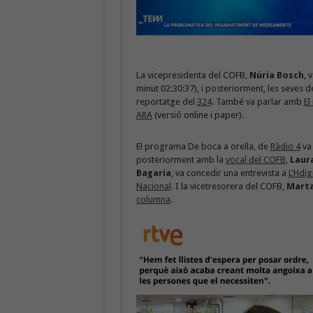
La vicepresidenta del COFB,
Núria Bosch
, 
minut 02:30:37), i posteriorment, les seves d
reportatge del
324
. També va parlar amb
El
ARA
(versió online i paper).
El programa De boca a orella, de
Ràdio 4
va 
posteriorment amb la
vocal del COFB
,
Laur
Bagaría
, va concedir una entrevista a
L’Hdig
Nacional
. I la vicetresorera del COFB,
Mart
columna
.