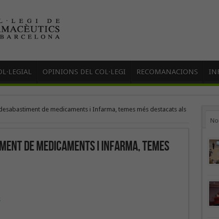
L·LEGIAL
OPINIONS DEL COL·LEGI
RECOMANACIONS
IN
l desabastiment de medicaments i Infarma, temes més destacats als
No
iment de medicaments i Infarma, temes
s