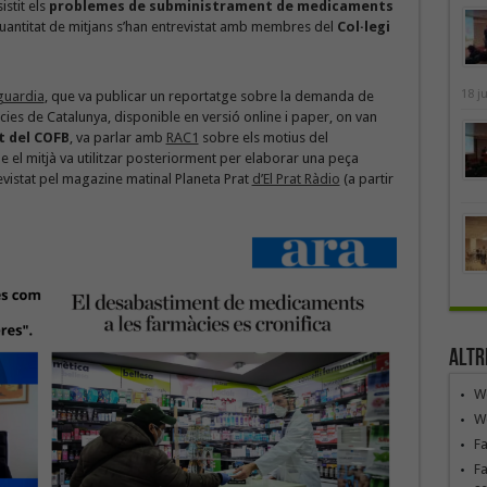
stit els
problemes de subministrament de medicaments
quantitat de mitjans s’han entrevistat amb membres del
Col·legi
18 j
guardia
, que va publicar un reportatge sobre la demanda de
àcies de Catalunya, disponible en versió online i paper, on van
t del COFB
, va parlar amb
RAC1
sobre els motius del
e el mitjà va utilitzar posteriorment per elaborar una peça
evistat pel magazine matinal Planeta Prat
d’El Prat Ràdio
(a partir
Altr
We
We
F
Fa