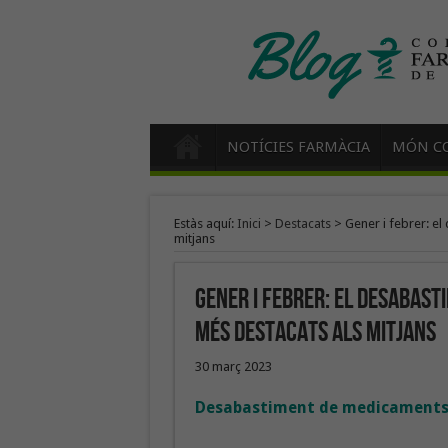
NOTÍCIES FARMÀCIA
MÓN CO
Estàs aquí:
Inici
>
Destacats
>
Gener i febrer: e
mitjans
Gener i febrer: el desabast
més destacats als mitjans
30 març 2023
Desabastiment de medicament