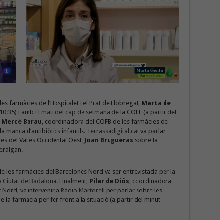
es farmàcies de l’Hospitalet i el Prat de Llobregat,
Marta de
 10:35) i amb
El matí del cap de setmana
de la COPE (a partir del
a
Mercè Barau
, coordinadora del COFB de les farmàcies de
la manca d’antibiòtics infantils.
Terrassadigital.cat
va parlar
es del Vallès Occidental Oest,
Joan Brugueras
sobre la
eralgan.
e les farmàcies del Barcelonès Nord va ser entrevistada per la
 Ciutat de Badalona
. Finalment,
Pilar de Diós
, coordinadora
 Nord, va intervenir a
Ràdio Martorell
per parlar sobre les
a farmàcia per fer front a la situació (a partir del minut