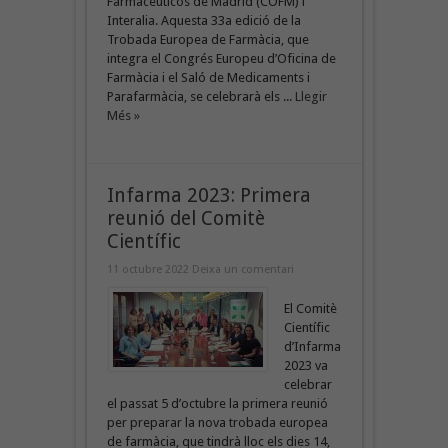
Farmacéuticos de Madrid (COFM) i
Interalia. Aquesta 33a edició de la
Trobada Europea de Farmàcia, que
integra el Congrés Europeu d’Oficina de
Farmàcia i el Saló de Medicaments i
Parafarmàcia, se celebrarà els ...
Llegir
Més »
Infarma 2023: Primera
reunió del Comitè
Científic
11 octubre 2022
Deixa un comentari
El Comitè
Científic
d’Infarma
2023 va
celebrar
el passat 5 d’octubre la primera reunió
per preparar la nova trobada europea
de farmàcia, que tindrà lloc els dies 14,