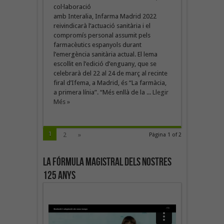
col·laboració
amb Interalia, Infarma Madrid 2022
reivindicarà l’actuació sanitària i el
compromís personal assumit pels
farmacèutics espanyols durant
l’emergència sanitària actual. El lema
escollit en l’edició d’enguany, que se
celebrarà del 22 al 24 de març al recinte
firal d’Ifema, a Madrid, és “La farmàcia,
a primera línia”. “Més enllà de la ...
Llegir
Més »
1
2
»
Pàgina 1 of 2
La fórmula magistral dels nostres
125 anys