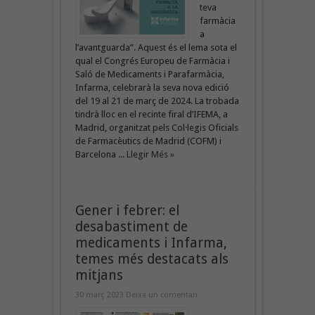
teva
farmàcia
a
l’avantguarda”. Aquest és el lema sota el
qual el Congrés Europeu de Farmàcia i
Saló de Medicaments i Parafarmàcia,
Infarma, celebrarà la seva nova edició
del 19 al 21 de març de 2024. La trobada
tindrà lloc en el recinte firal d’IFEMA, a
Madrid, organitzat pels Col·legis Oficials
de Farmacèutics de Madrid (COFM) i
Barcelona ...
Llegir Més »
Gener i febrer: el
desabastiment de
medicaments i Infarma,
temes més destacats als
mitjans
30 març 2023
Deixa un comentari