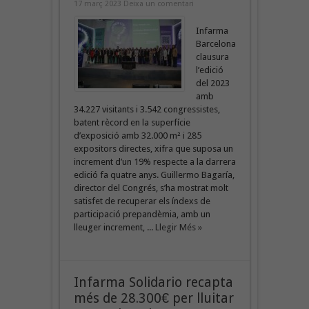
17 març 2023
Deixa un comentari
Infarma
Barcelona
clausura
l’edició
del 2023
amb
34.227 visitants i 3.542 congressistes,
batent rècord en la superfície
d’exposició amb 32.000 m² i 285
expositors directes, xifra que suposa un
increment d’un 19% respecte a la darrera
edició fa quatre anys. Guillermo Bagaría,
director del Congrés, s’ha mostrat molt
satisfet de recuperar els índexs de
participació prepandèmia, amb un
lleuger increment, ...
Llegir Més »
Infarma Solidario recapta
més de 28.300€ per lluitar