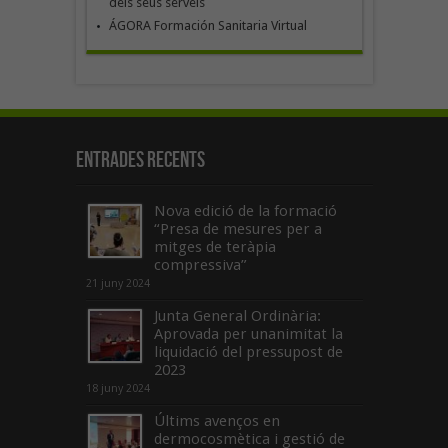
dels seus serveis
ÁGORA Formación Sanitaria Virtual
Entrades recents
Nova edició de la formació
“Presa de mesures per a
mitges de teràpia
compressiva”
21 juny 2024
Junta General Ordinària:
Aprovada per unanimitat la
liquidació del pressupost de
2023
18 juny 2024
Últims avenços en
dermocosmètica i gestió de