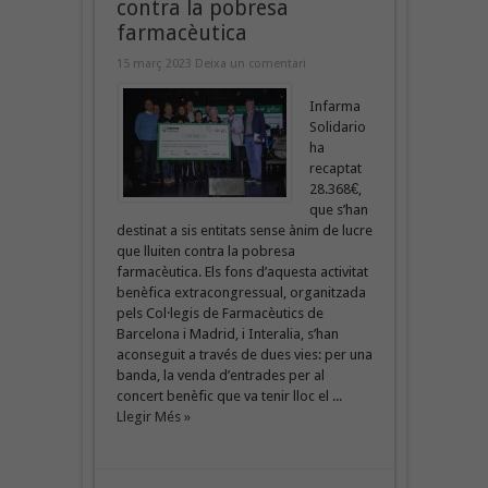
contra la pobresa
farmacèutica
15 març 2023
Deixa un comentari
Infarma
Solidario
ha
recaptat
28.368€,
que s’han
destinat a sis entitats sense ànim de lucre
que lluiten contra la pobresa
farmacèutica. Els fons d’aquesta activitat
benèfica extracongressual, organitzada
pels Col·legis de Farmacèutics de
Barcelona i Madrid, i Interalia, s’han
aconseguit a través de dues vies: per una
banda, la venda d’entrades per al
concert benèfic que va tenir lloc el ...
Llegir Més »