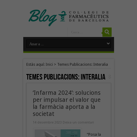
Estàs aquí:
Inici
>
Temes Publicacions: Interalia
Temes Publicacions:
Interalia
‘Infarma 2024’: solucions
per impulsar el valor que
la farmàcia aporta a la
societat
14 desembre 2023
Deixa un comentari
“Posa la