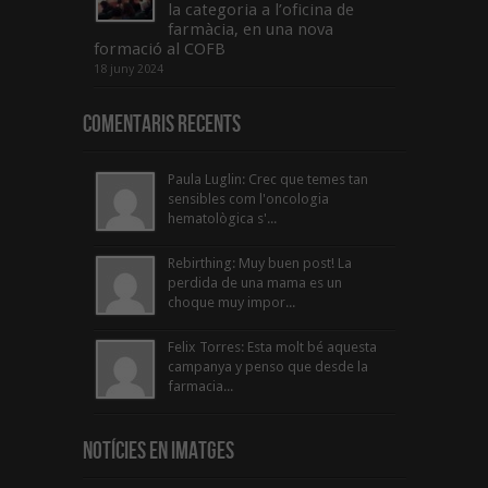
la categoria a l’oficina de
farmàcia, en una nova
formació al COFB
18 juny 2024
Comentaris Recents
Paula Luglin: Crec que temes tan
sensibles com l'oncologia
hematològica s'...
Rebirthing: Muy buen post! La
perdida de una mama es un
choque muy impor...
Felix Torres: Esta molt bé aquesta
campanya y penso que desde la
farmacia...
Notícies en Imatges