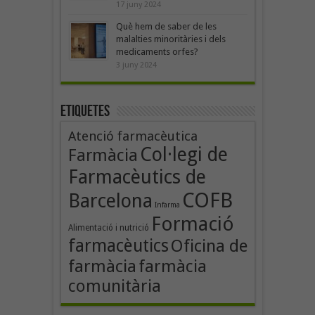
17 juny 2024
Què hem de saber de les
malalties minoritàries i dels
medicaments orfes?
3 juny 2024
Etiquetes
Atenció farmacèutica
Col·legi de
Farmàcia
Farmacèutics de
COFB
Barcelona
Infarma
Formació
Alimentació i nutrició
farmacèutics
Oficina de
farmàcia
farmàcia
comunitària