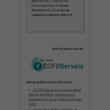
amb més de 12 milions de
bosses venudes, el
servei
d’extintors
i el
servei de
subministrament elèctric
.
Amb el patrocini de:
Altres publicacions d’interès:
El COFB clausura la primera edició
híbrida del MGOF, novetat que es
mantindrà per al curs 2022-2023 (Juny
2022)
Màrqueting digital a l’oficina de