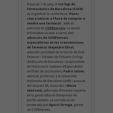
El passat 1 de juny, el
Col·legi de
Farmacèutics de Barcelona (COFB)
va organitzar la conferència “
Punts
clau a valorar a l’hora de comprar o
vendre una farmàcia
”, amb el
patrocini de
COFBServeis
. La sessió
informativa va anar a càrrec dels
advocats de COFBServeis
especialistes en les transmissions
de farmàcia
:
Alejandro Ebrat
,
advocat i president de la Secció de Dret
Financer i Tributari de l’Il·lustre Col·legi
d’Advocats de Barcelona i vicepresident
de l’Associació Catalana d’Especialistes
en Drets de Successions;
Pedro Salom
,
advocat, professor a la Universitat
Autònoma de Barcelona (UAB) i associat
del despatx ML Associats; i
Maria
Santomá,
advocada d’Investa i experta
en la gestió laboral d’empreses de
perfils variants. La xerrada va ser
moderada per
Agustí Ortega
, gerent
de COFBServeis.