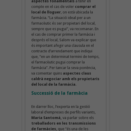
aspectes fonamentals
a tenir en
compte en el cas de voler
comprar el
local de lloguer
, on està ubicada la
farmàcia. “La situació ideal per a un
farmacèutic és ser propietari del local,
sempre que es pugui”, va recomanar. En
el cas de comprar primer la farmàcia i
després el local, Salom va explicar que
és important afegir una clausula en el
contracte d’arrendament que indiqui
que, “en un determinat termini de temps,
el farmacèutic pugui comprar la
farmàcia”. Per tancar la seva ponència,
va comentar quins
aspectes claus
caldrà negociar amb els propietaris
del local de la farmàcia
.
Successió de la farmàcia
En darrer lloc, l’experta en la gestió
laboral d’empreses de perfils variants,
Maria Santomá,
va parlar sobre els
treballadors en les transmissions
de farmàcies
, que “és una de les