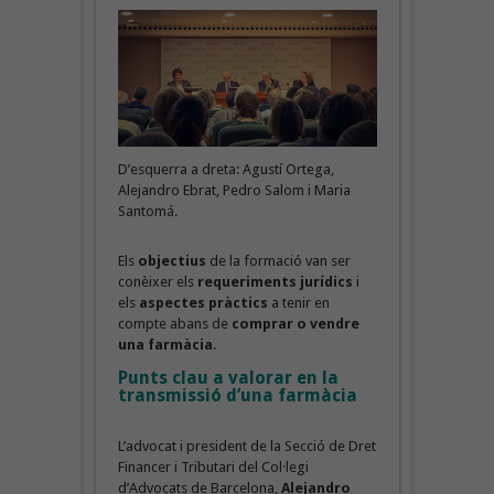
D’esquerra a dreta: Agustí Ortega,
Alejandro Ebrat, Pedro Salom i Maria
Santomá.
Els
objectius
de la formació van ser
conèixer els
requeriments jurídics
i
els
aspectes pràctics
a tenir en
compte abans de
comprar o vendre
una farmàcia
.
Punts clau a valorar en la
transmissió d’una farmàcia
L’advocat i president de la Secció de Dret
Financer i Tributari del Col·legi
d’Advocats de Barcelona,
Alejandro