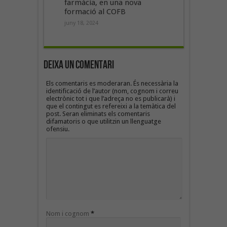
farmàcia, en una nova
formació al COFB
juny 18, 2024
Deixa un Comentari
Els comentaris es moderaran. És necessària la
identificació de l’autor (nom, cognom i correu
electrònic tot i que l’adreça no es publicarà) i
que el contingut es refereixi a la temàtica del
post. Seran eliminats els comentaris
difamatoris o que utilitzin un llenguatge
ofensiu.
Nom i cognom
*