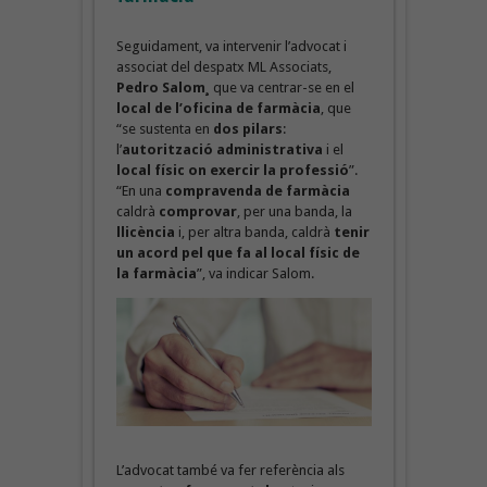
Seguidament, va intervenir l’advocat i
associat del despatx ML Associats,
Pedro Salom¸
que va centrar-se en el
local de l’oficina de farmàcia
, que
“se sustenta en
dos pilars
:
l’
autorització administrativa
i el
local físic on exercir la professió
”.
“En una
compravenda de farmàcia
caldrà
comprovar
, per una banda, la
llicència
i, per altra banda, caldrà
tenir
un acord pel que fa al local físic de
la farmàcia
”, va indicar Salom.
L’advocat també va fer referència als