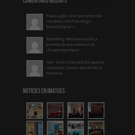
Comentaris Recents
Paula Luglin: Crec que temes tan
sensibles com l'oncologia
hematològica s'...
Rebirthing: Muy buen post! La
perdida de una mama es un
choque muy impor...
Felix Torres: Esta molt bé aquesta
campanya y penso que desde la
farmacia...
Notícies en Imatges