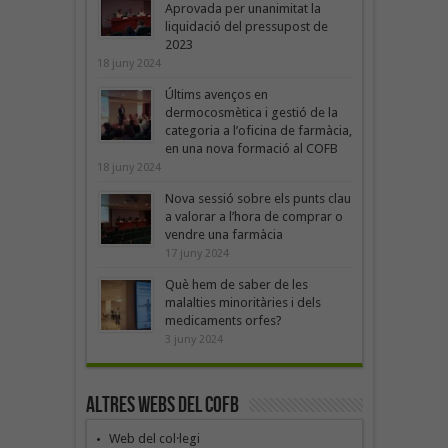
Aprovada per unanimitat la
liquidació del pressupost de
2023
18 juny 2024
Últims avenços en
dermocosmètica i gestió de la
categoria a l’oficina de farmàcia,
en una nova formació al COFB
18 juny 2024
Nova sessió sobre els punts clau
a valorar a l’hora de comprar o
vendre una farmàcia
17 juny 2024
Què hem de saber de les
malalties minoritàries i dels
medicaments orfes?
3 juny 2024
Altres webs del COFB
Web del col·legi