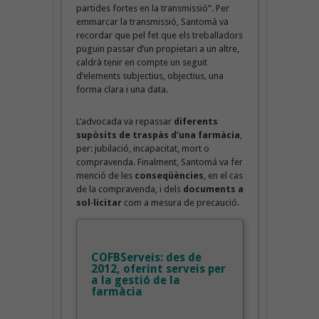
partides fortes en la transmissió”. Per
emmarcar la transmissió, Santomà va
recordar que pel fet que els treballadors
puguin passar d’un propietari a un altre,
caldrà tenir en compte un seguit
d’elements subjectius, objectius, una
forma clara i una data.
L’advocada va repassar
diferents
supòsits de traspàs d’una farmàcia
,
per: jubilació, incapacitat, mort o
compravenda. Finalment, Santomá va fer
menció de les
conseqüències
, en el cas
de la compravenda, i dels
documents a
sol·licitar
com a mesura de precaució.
COFBServeis: des de
2012, oferint serveis per
a la gestió de la
farmàcia