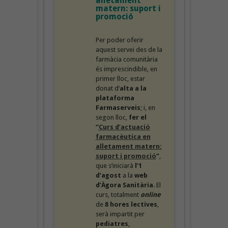
alletament
matern: suport i
promoció
Per poder oferir
aquest servei des de la
farmàcia comunitària
és imprescindible, en
primer lloc, estar
donat d’
alta a la
plataforma
Farmaserveis
; i, en
segon lloc,
fer el
“
Curs d’actuació
farmacèutica en
alletament matern:
suport i promoció
”
,
que s’iniciarà
l’1
d’agost
a la
web
d’Àgora Sanitària
. El
curs, totalment
online
de
8 hores lectives
,
serà impartit per
pediatres
,