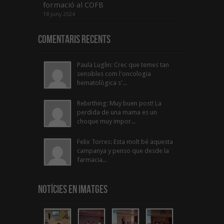
formació al COFB
18 juny 2024
Comentaris Recents
Paula Luglin: Crec que temes tan
sensibles com l'oncologia
hematològica s'...
Rebirthing: Muy buen post! La
perdida de una mama es un
choque muy impor...
Felix Torres: Esta molt bé aquesta
campanya y penso que desde la
farmacia...
Notícies en Imatges