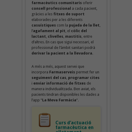
farmacèutics comunitaris
oferir
consell professional
a cada pacient,
gràcies a les
fitxes de suport
elaborades per a les diferents
casuístiques
com la
pujada de la llet
,
l’
agafament al pit
, el
còlic del
lactant
,
clivelles
,
mastitis
, entre
d’altres. En cas que sigui necessari, el
professional de l’àmbit sanitari podrà
derivar la pacient a la llevadora
.
A més a més, aquest servei que
incorpora
Farmaserveis
permet fer un
seguiment del cas
,
programar cites
i
enviar informació de fitxes
de
manera individualitzada. Ben aviat, els
pacients tindran disponibles les dades a
l’app “
La Meva Farmàcia
“.
Curs d’actuació
farmacèutica en