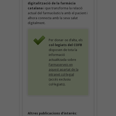
digitalització de la farmàcia
catalana
i que transforma la relació
actual del farmacèutic/a amb el pacient i
alhora connecta amb la seva salut
digitalment.
Per donar-se d’alta, els
col·legiats del COFB
disposen de tota la
informació
actualitzada sobre
Farmaserveis en
aquest apartat de la
intranet col·legial
(accés exclusiu
col·legiats).
Altres publicacions d’interès: