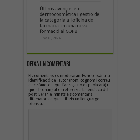
Últims avenços en
dermocosmètica i gestió de
la categoria a l’oficina de
farmàcia, en una nova
formació al COFB
juny 18, 2024
Deixa un Comentari
Els comentaris es moderaran. És necessària la
identificació de l’autor (nom, cognom i correu
electrònic tot i que l’adreça no es publicarà) i
que el contingut es refereixi a la temàtica del
post. Seran eliminats els comentaris
difamatoris o que utilitzin un llenguatge
ofensiu.