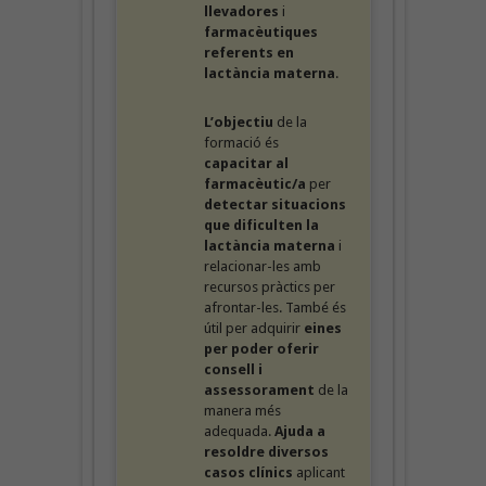
llevadores
i
farmacèutiques
referents en
lactància materna
.
L’objectiu
de la
formació és
capacitar al
farmacèutic/a
per
detectar situacions
que dificulten la
lactància materna
i
relacionar-les amb
recursos pràctics per
afrontar-les. També és
útil per adquirir
eines
per poder oferir
consell i
assessorament
de la
manera més
adequada.
Ajuda a
resoldre diversos
casos clínics
aplicant