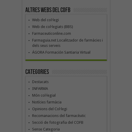
Altres webs del COFB
Web del col·legi
Web de col·legiats (BBS)
Farmaceuticonline.com
Farmaguia.net Localitzador de farmàcies i
dels seus serveis
ÁGORA Formación Santiaria Virtual
Categories
Destacats
INFARMA
Món col·legial
Notícies farmàcia
Opinions del Col·legi
Recomanacions del farmacèutic
Secció de fotografia del COFB
Sense Categoria