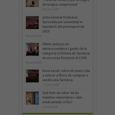
de teràpia compressiva”
21 juny 2024
Junta General Ordinària:
Aprovada per unanimitat la
liquidació del pressupost de
2023
18 juny 2024
Últims avenços en
dermocosmètica i gestió de la
categoria a l’oficina de farmàcia,
en una nova formació al COFB
18 juny 2024
Nova sessió sobre els punts clau
a valorar a l’hora de comprar o
vendre una farmàcia
17 juny 2024
Què hem de saber de les
malalties minoritàries i dels
medicaments orfes?
3 juny 2024