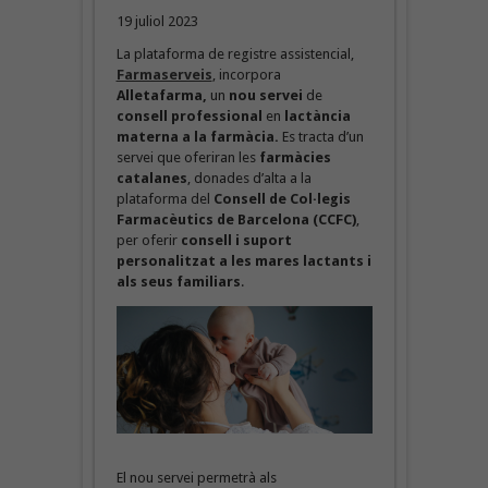
19 juliol 2023
La plataforma de registre assistencial,
Farmaserveis
, incorpora
Alletafarma,
un
nou servei
de
consell professional
en
lactància
materna a la farmàcia.
Es tracta d’un
servei que oferiran les
farmàcies
catalanes
, donades d’alta a la
plataforma del
Consell de Col·legis
Farmacèutics de Barcelona (CCFC)
,
per oferir
consell i suport
personalitzat a les mares lactants i
als seus familiars
.
El nou servei permetrà als