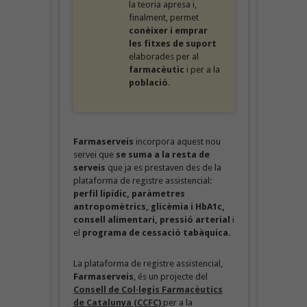
la teoria apresa i,
finalment, permet
conèixer i emprar
les fitxes de suport
elaborades per al
farmacèutic
i per a la
població
.
Farmaserveis
incorpora aquest nou
servei que
se suma a la resta de
serveis
que ja es prestaven des de la
plataforma de registre assistencial:
perfil lipídic, paràmetres
antropomètrics, glicèmia i HbA1c,
consell alimentari, pressió arterial
i
el
programa de cessació tabàquica.
La plataforma de registre assistencial,
Farmaserveis
, és un projecte del
Consell de Col·legis Farmacèutics
de Catalunya (CCFC)
per a la