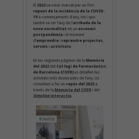
El
2022
va estar marcat per un fort
repunt de la incidència de la COVID-
19
a començaments d’any, tot i que
també va ser l’any de l’
arribada de la
nova normalitat
en un
escenari
postpandèmia
i el moment
d’
emprendre
i
reprendre
projectes
,
serveis
i
activitats
.
En les següents pàgines de la
Memòria
del 2022
del
Col·legi de Farmacèutics
de Barcelona (COFB)
es detallen les
activitats més destacades de l’any. Us
convidem a fer un
repàs del 2022
a
través de la
Memòria del COFB
i del
timeline
interactiu
.