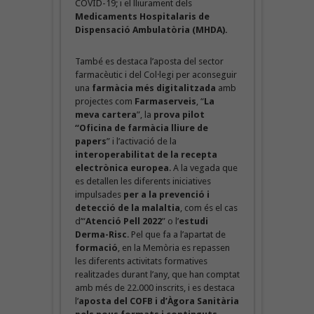
COVID-19; i el lliurament dels
Medicaments Hospitalaris de
Dispensació Ambulatòria (MHDA).
També es destaca l’aposta del sector
farmacèutic i del Col·legi per aconseguir
una
farmàcia més digitalitzada
amb
projectes com
Farmaserveis
, “
La
meva cartera
”, la
prova pilot
“Oficina de farmàcia lliure de
papers
” i l’activació de la
interoperabilitat de la recepta
electrònica europea
. A la vegada que
es detallen les diferents iniciatives
impulsades
per a la prevenció i
detecció
de la malaltia
, com és el cas
d’“
Atenció Pell 2022
” o l’
estudi
Derma-Risc
. Pel que fa a l’apartat de
formació
, en la Memòria es repassen
les diferents activitats formatives
realitzades durant l’any, que han comptat
amb més de 22.000 inscrits, i es destaca
l’
aposta del COFB i d’Àgora Sanitària