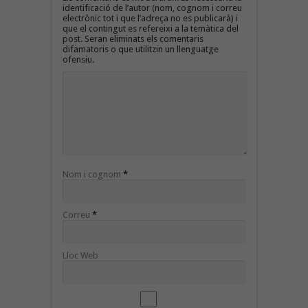
identificació de l’autor (nom, cognom i correu
electrònic tot i que l’adreça no es publicarà) i
que el contingut es refereixi a la temàtica del
post. Seran eliminats els comentaris
difamatoris o que utilitzin un llenguatge
ofensiu.
Nom i cognom
*
Correu
*
Lloc Web