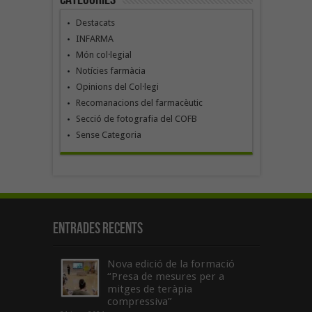
Destacats
INFARMA
Món col·legial
Notícies farmàcia
Opinions del Col·legi
Recomanacions del farmacèutic
Secció de fotografia del COFB
Sense Categoria
Entrades recents
Nova edició de la formació
“Presa de mesures per a
mitges de teràpia
compressiva”