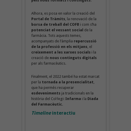
pels nous formats i continguts
.
Alhora, es posa en valor la creació del
Portal de Tràmits
, la renovació de la
borsa de treball del COFB
i com s’ha
potenciat el vessant social
de la
farmàcia. Tots aquests temes,
acompanyats de l’àmplia
repercussió
de la professió en els mitjans
, el
creixement a les xarxes socials
i la
creació de
nous continguts digitals
per als farmacèutics.
Finalment, el 2022 també ha estat marcat
per la
tornada a la presencialitat
,
que ha permès recuperar
esdeveniments
ja tradicionals en la
història del Col·legi:
Infarma
i la
Diada
del Farmacèutic.
Timeline
interactiu