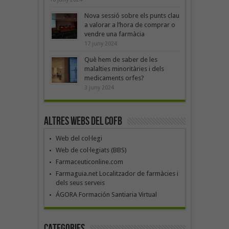
Nova sessió sobre els punts clau
a valorar a l’hora de comprar o
vendre una farmàcia
17 juny 2024
Què hem de saber de les
malalties minoritàries i dels
medicaments orfes?
3 juny 2024
Altres webs del COFB
Web del col·legi
Web de col·legiats (BBS)
Farmaceuticonline.com
Farmaguia.net Localitzador de farmàcies i
dels seus serveis
ÁGORA Formación Santiaria Virtual
Categories