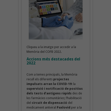
Cliqueu a la imatge per accedir a la
Memòria del COFB 2022.
Accions més destacades del
2022
Com a temes principals, la Memòria
recull els diferents
projectes
impulsats arran la COVID-19
: la
supervisió i notificació de positius
dels tests d’antígens ràpids
des de
les farmàcies comunitàries; l’habilitació
del
circuit de dispensació
del
medicament antiviral
Paxlovid
per a la