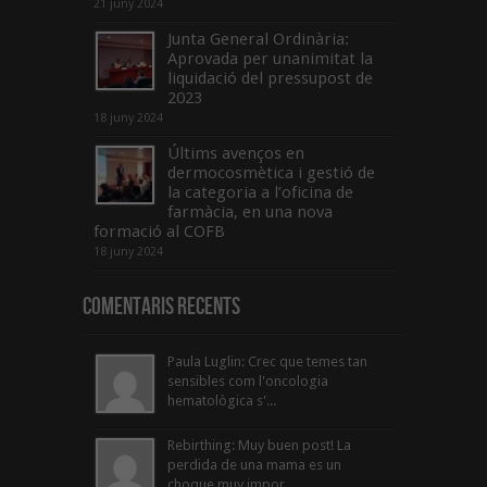
21 juny 2024
Junta General Ordinària:
Aprovada per unanimitat la
liquidació del pressupost de
2023
18 juny 2024
Últims avenços en
dermocosmètica i gestió de
la categoria a l’oficina de
farmàcia, en una nova
formació al COFB
18 juny 2024
Comentaris Recents
Paula Luglin: Crec que temes tan
sensibles com l'oncologia
hematològica s'...
Rebirthing: Muy buen post! La
perdida de una mama es un
choque muy impor...