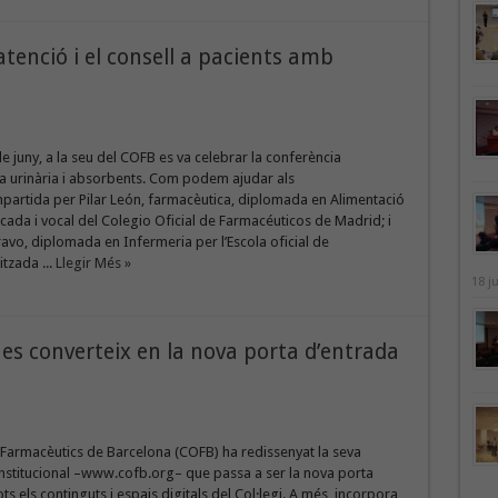
’atenció i el consell a pacients amb
de juny, a la seu del COFB es va celebrar la conferència
a urinària i absorbents. Com podem ajudar als
mpartida per Pilar León, farmacèutica, diplomada en Alimentació
licada i vocal del Colegio Oficial de Farmacéuticos de Madrid; i
avo, diplomada en Infermeria per l’Escola oficial de
tzada ...
Llegir Més »
18 j
es converteix en la nova porta d’entrada
e Farmacèutics de Barcelona (COFB) ha redissenyat la seva
nstitucional –www.cofb.org– que passa a ser la nova porta
ts els continguts i espais digitals del Col·legi. A més, incorpora