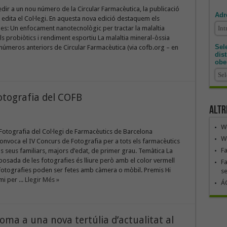
edir a un nou número de la Circular Farmacèutica, la publicació
Adr
e edita el Col·legi. En aquesta nova edició destaquem els
es: Un enfocament nanotecnològic per tractar la malaltia
ls probiòtics i rendiment esportiu La malaltia mineral-òssia
Sele
 números anteriors de Circular Farmacèutica (via cofb.org – en
dis
obe
otografia del COFB
Altr
We
Fotografia del Col·legi de Farmacèutics de Barcelona
We
onvoca el IV Concurs de Fotografia per a tots els farmacèutics
F
 els seus familiars, majors d’edat, de primer grau. Temàtica La
osada de les fotografies és lliure però amb el color vermell
Fa
 fotografies poden ser fetes amb càmera o mòbil. Premis Hi
se
i per ...
Llegir Més »
ÁG
ma a una nova tertúlia d’actualitat al