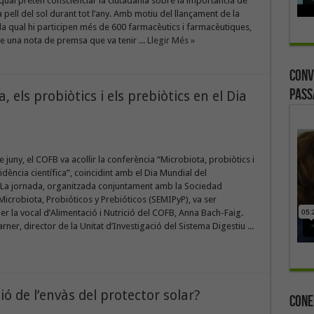
qual pretén conscienciar la ciutadania sobre la importància de
a pell del sol durant tot l’any. Amb motiu del llançament de la
a qual hi participen més de 600 farmacèutics i farmacèutiques,
e una nota de premsa que va tenir ...
Llegir Més »
Conv
Pass
 els probiòtics i els prebiòtics en el Dia
e juny, el COFB va acollir la conferència “Microbiota, probiòtics i
idència científica”, coincidint amb el Dia Mundial del
La jornada, organitzada conjuntament amb la Sociedad
icrobiota, Probióticos y Prebióticos (SEMIPyP), va ser
r la vocal d’Alimentació i Nutrició del COFB, Anna Bach-Faig.
rner, director de la Unitat d’Investigació del Sistema Digestiu ...
ó de l’envàs del protector solar?
Cone