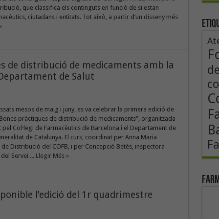
ribució, que classifica els continguts en funció de si estan
macèutics, ciutadans i entitats. Tot això, a partir d’un disseny més
Etiq
»
At
F
ues de distribució de medicaments amb la
de
 Departament de Salut
co
Co
ssats mesos de maig i juny, es va celebrar la primera edició de
F
“Bones pràctiques de distribució de medicaments”, organitzada
B
 pel Col·legi de Farmacèutics de Barcelona i el Departament de
eneralitat de Catalunya. El curs, coordinat per Anna Maria
F
l de Distribució del COFB, i per Concepció Betés, inspectora
del Servei ...
Llegir Més »
Farm
ponible l’edició del 1r quadrimestre