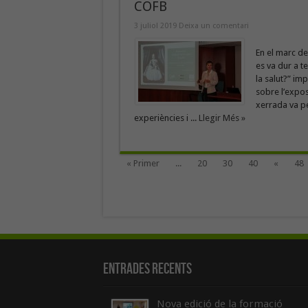
COFB
3 juliol 2019
Deixa un comentari
En el marc de 
es va dur a t
la salut?” im
sobre l’expos
xerrada va pe
experiències i ...
Llegir Més »
« Primer
...
20
30
40
«
48
Entrades recents
Nova edició de la formació