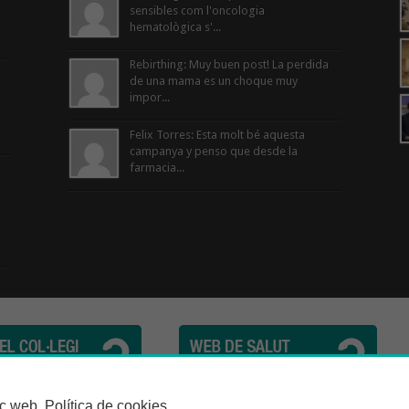
sensibles com l'oncologia
hematològica s'...
Rebirthing: Muy buen post! La perdida
de una mama es un choque muy
impor...
Felix Torres: Esta molt bé aquesta
campanya y penso que desde la
farmacia...
cèutics de la Província de Barcelona | C. Girona, n° 64-66 - 08009 Barcelona | Te
loc web.
Política de cookies