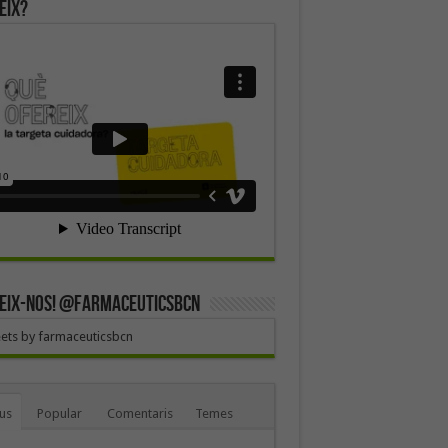
eix?
EIX-NOS! @farmaceuticsbcn
ets by farmaceuticsbcn
us
Popular
Comentaris
Temes