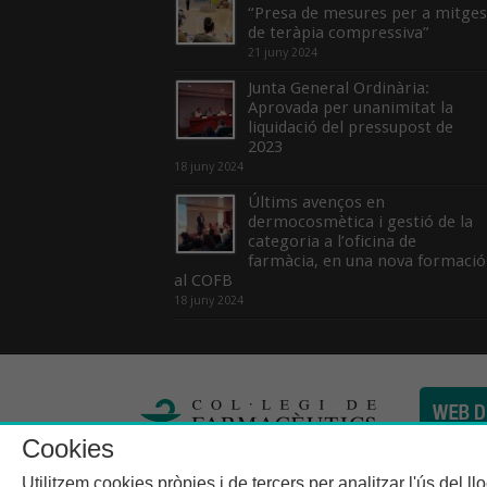
“Presa de mesures per a mitges
de teràpia compressiva”
21 juny 2024
Junta General Ordinària:
Aprovada per unanimitat la
liquidació del pressupost de
2023
18 juny 2024
Últims avenços en
dermocosmètica i gestió de la
categoria a l’oficina de
farmàcia, en una nova formació
al COFB
18 juny 2024
Cookies
Col·legi de Farma
Utilitzem cookies pròpies i de tercers per analitzar l'ús del l