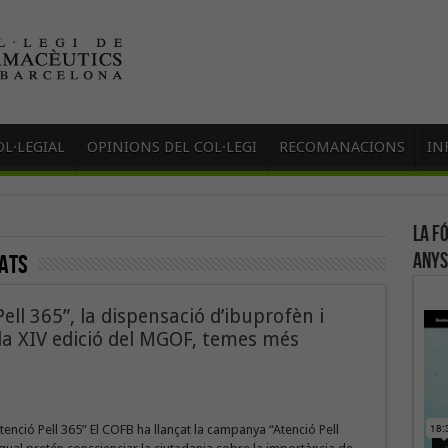
L·LEGIAL
OPINIONS DEL COL·LEGI
RECOMANACIONS
IN
La f
anys
ats
ell 365”, la dispensació d’ibuprofèn i
la XIV edició del MGOF, temes més
nció Pell 365” El COFB ha llançat la campanya “Atenció Pell