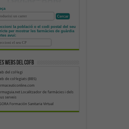
eça
ccioni la població o el codi postal del seu
tricte per mostrar les farmàcies de guàrdia
rtes avui:
es webs del COFB
b del col·legi
b de col·legiats (BBS)
armaceuticonline.com
rmaguia.net Localitzador de farmàcies i dels
us serveis
ORA Formación Sanitaria Virtual