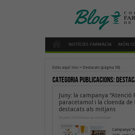
NOTÍCIES FARMÀCIA
MÓN CO
Estàs aquí:
Inici
>
Destacats
(pàgina 50)
Categoria Publicacions:
Destac
Juny: la campanya “Atenció P
paracetamol i la cloenda de 
destacats als mitjans
24 juliol 2019
Deixa un comentari
Campanya “Ate