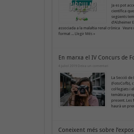
Ja es pot acc
científica qu
següents tem
d’Alzheimer E
associada a la malaltia renal crònica Veure
format ...
Llegir Més »
En marxa el IV Concurs de F
4 juliol 2019
Deixa un comentari
La Secció de 
(FotoCofb), c
col·legiats i
temàtica prop
present. Les
haurà un prem
Coneixent més sobre l’exposo