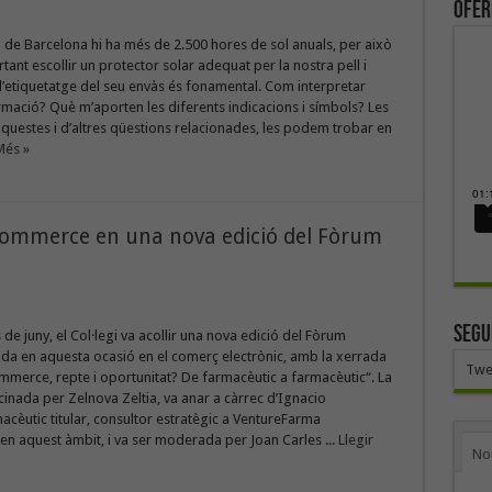
ofer
a de Barcelona hi ha més de 2.500 hores de sol anuals, per això
tant escollir un protector solar adequat per la nostra pell i
’etiquetatge del seu envàs és fonamental. Com interpretar
mació? Què m’aporten les diferents indicacions i símbols? Les
questes i d’altres qüestions relacionades, les podem trobar en
Més »
eCommerce en una nova edició del Fòrum
SEGU
 de juny, el Col·legi va acollir una nova edició del Fòrum
da en aquesta ocasió en el comerç electrònic, amb la xerrada
Twe
mmerce, repte i oportunitat? De farmacèutic a farmacèutic“. La
cinada per Zelnova Zeltia, va anar a càrrec d’Ignacio
acèutic titular, consultor estratègic a VentureFarma
a en aquest àmbit, i va ser moderada per Joan Carles ...
Llegir
No