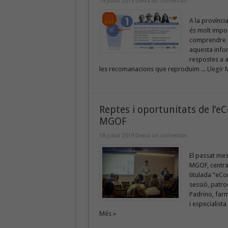
19 juliol 2019
Deixa un comentari
A la provínci
és molt impor
comprendre l
aquesta infor
respostes a a
les recomanacions que reproduïm ...
Llegir 
Reptes i oportunitats de l’
MGOF
18 juliol 2019
Deixa un comentari
El passat mes
MGOF, centra
titulada “eCo
sessió, patro
Padrino, farm
i especialist
Més »