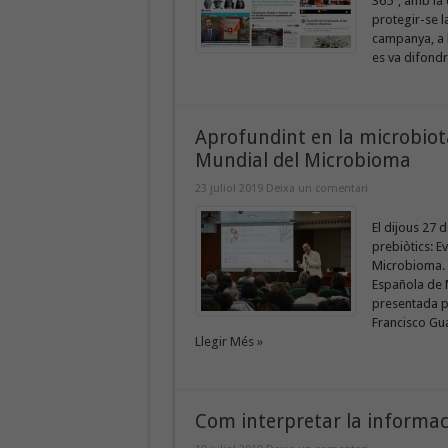
365”, amb la 
protegir-se l
campanya, a l
es va difondr
Aprofundint en la microbiota,
Mundial del Microbioma
23 juliol 2019
Deixa un comentari
El dijous 27 d
prebiòtics: Ev
Microbioma. 
Española de M
presentada pe
Francisco Gua
Llegir Més »
Com interpretar la informaci