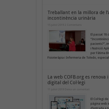
Treballant en la millora de l
incontinència urinària
15 juliol 2019
2 Comentaris
El passat 18 
“Incontinènci
pacients?”, i
i Nutrició Ap
per Fátima Br
Fisioteràpia i Infermeria de Toledo, especiali
La web COFB.org es renova i 
digital del Col·legi
11 juliol 2019
Deixa un comentari
El Col·legi d
pàgina web i
d’entrada a to