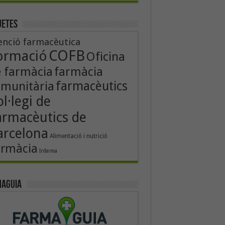
uetes
enció farmacèutica
COFB
ormació
Oficina
 farmàcia
farmàcia
farmacèutics
munitària
l·legi de
armacèutics de
arcelona
Alimentació i nutrició
armàcia
Infarma
aguia