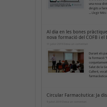
una nova dist
dirigits a far
...
Llegir Més 
Al dia en les bones pràctiq
nova formació del COFB i el
11 juliol 2019
Deixa un comentari
Durant els pa
la formació 
conjuntament
Salut de la G
Culleré, voca
farmacèutica 
Circular Farmacèutica: Ja dis
9 juliol 2019
Deixa un comentari