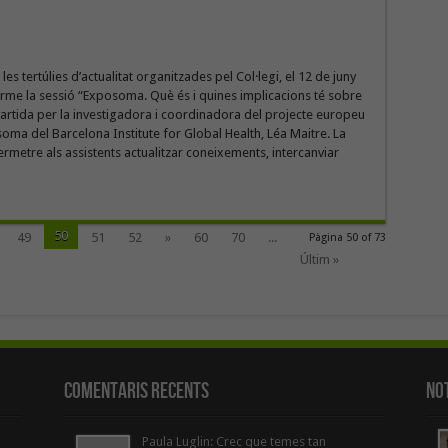
les tertúlies d’actualitat organitzades pel Col·legi, el 12 de juny
erme la sessió “Exposoma. Què és i quines implicacions té sobre
partida per la investigadora i coordinadora del projecte europeu
oma del Barcelona Institute for Global Health, Léa Maitre. La
rmetre als assistents actualitzar coneixements, intercanviar
50
49
51
52
»
60
70
...
Pàgina 50 of 73
Últim »
Comentaris Recents
Not
Paula Luglin: Crec que temes tan