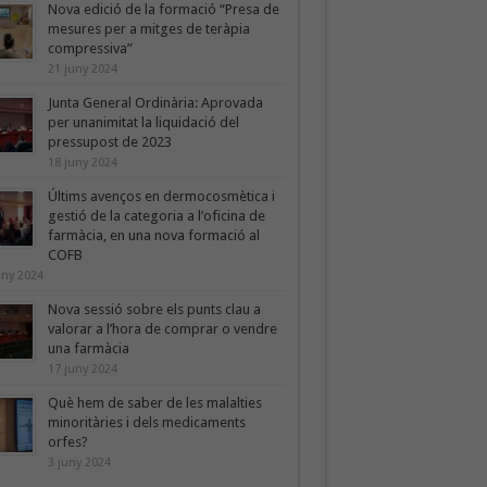
Nova edició de la formació “Presa de
mesures per a mitges de teràpia
compressiva”
21 juny 2024
Junta General Ordinària: Aprovada
per unanimitat la liquidació del
pressupost de 2023
18 juny 2024
Últims avenços en dermocosmètica i
gestió de la categoria a l’oficina de
farmàcia, en una nova formació al
COFB
uny 2024
Nova sessió sobre els punts clau a
valorar a l’hora de comprar o vendre
una farmàcia
17 juny 2024
Què hem de saber de les malalties
minoritàries i dels medicaments
orfes?
3 juny 2024