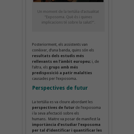
Un moment de la tertúlia d’actualitat
“Exposoma. Què és i quines
implicacions té sobre la salut?”.
Posteriorment, els assistents van
conèixer, d’una banda, quins són els
resultats dels estudis més
rellevants en l’àmbit europeu;
i, de
l’altra, els
grups amb més
predisposició a patir malalties
causades per l’exposoma.
Perspectives de futur
La tertúlia es va cloure abordant les
perspectives de futur
de l’exposoma
i la seva afectació sobre els
humans. Maitre va posar de manifest la
importància d’estudiar l’exposoma
per tal d’identificar i quantificar les