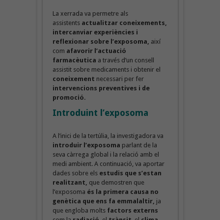
La xerrada va permetre als
assistents
actualitzar coneixements,
intercanviar experiències i
reflexionar sobre l’exposoma,
així
com
afavorir l’actuació
farmacèutica
a través d’un consell
assistit sobre medicaments i obtenir el
coneixement
necessari per fer
intervencions preventives i de
promoció.
Introduint
l’exposoma
A l’inici de la tertúlia, la investigadora va
introduir l’exposoma
parlant de la
seva càrrega global i la relació amb el
medi ambient. A continuació, va aportar
dades sobre els
estudis que s’estan
realitzant,
que demostren que
l’exposoma
és la primera causa no
genètica que ens fa emmalaltir,
ja
que engloba molts
factors externs
com la
radiació
, el
trànsit
, el
clima
,