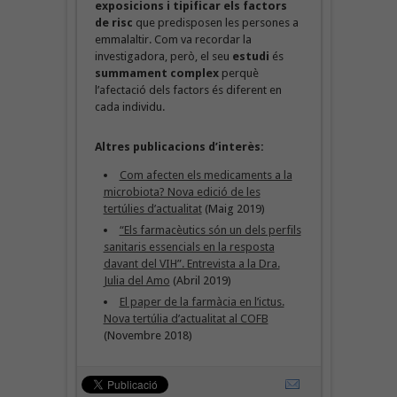
exposicions i tipificar els factors
de risc
que predisposen les persones a
emmalaltir. Com va recordar la
investigadora, però, el seu
estudi
és
summament complex
perquè
l’afectació dels factors és diferent en
cada individu.
Altres publicacions d’interès:
Com afecten els medicaments a la
microbiota? Nova edició de les
tertúlies d’actualitat
(Maig 2019)
“Els farmacèutics són un dels perfils
sanitaris essencials en la resposta
davant del VIH”. Entrevista a la Dra.
Julia del Amo
(Abril 2019)
El paper de la farmàcia en l’ictus.
Nova tertúlia d’actualitat al COFB
(Novembre 2018)