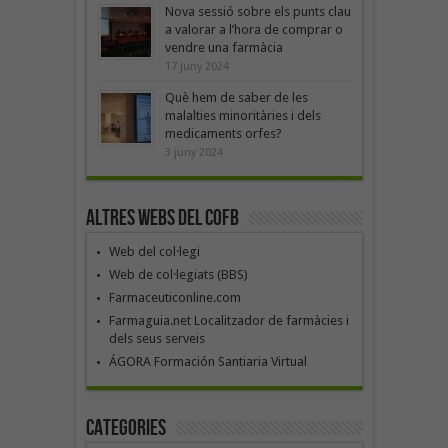
Nova sessió sobre els punts clau
a valorar a l’hora de comprar o
vendre una farmàcia
17 juny 2024
Què hem de saber de les
malalties minoritàries i dels
medicaments orfes?
3 juny 2024
Altres webs del COFB
Web del col·legi
Web de col·legiats (BBS)
Farmaceuticonline.com
Farmaguia.net Localitzador de farmàcies i
dels seus serveis
ÁGORA Formación Santiaria Virtual
Categories