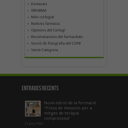
Destacats
INFARMA
Món col·legial
Notícies farmàcia
Opinions del Col·legi
Recomanacions del farmacèutic
Secció de fotografia del COFB
Sense Categoria
Entrades recents
Nova edició de la formació
“Presa de mesures per a
mitges de teràpia
compressiva”
21 juny 2024