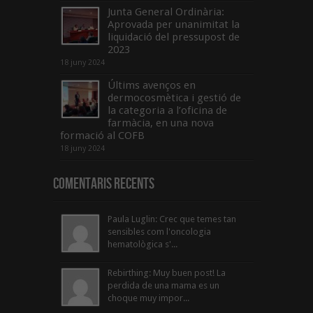
Junta General Ordinària:
Aprovada per unanimitat la
liquidació del pressupost de
2023
18 juny 2024
Últims avenços en
dermocosmètica i gestió de
la categoria a l’oficina de
farmàcia, en una nova
formació al COFB
18 juny 2024
Comentaris Recents
Paula Luglin: Crec que temes tan
sensibles com l'oncologia
hematològica s'...
Rebirthing: Muy buen post! La
perdida de una mama es un
choque muy impor...