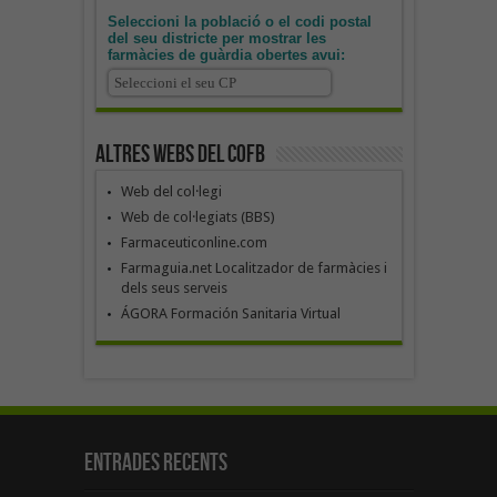
Seleccioni la població o el codi postal
del seu districte per mostrar les
farmàcies de guàrdia obertes avui:
Altres webs del COFB
Web del col·legi
Web de col·legiats (BBS)
Farmaceuticonline.com
Farmaguia.net Localitzador de farmàcies i
dels seus serveis
ÁGORA Formación Sanitaria Virtual
Entrades recents