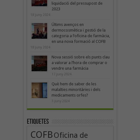
liquidació del pressupost de
2023
18 juny 2024
Últims avenços en
dermocosmètica i gestió de la
categoria a l’oficina de farmàcia,
en una nova formació al COFB
18 juny 2024
Nova sessió sobre els punts clau
a valorar a l’hora de comprar o
vendre una farmàcia
17 juny 2024
Què hem de saber de les
malalties minoritàries i dels
medicaments orfes?
3 juny 2024
Etiquetes
COFB
Oficina de