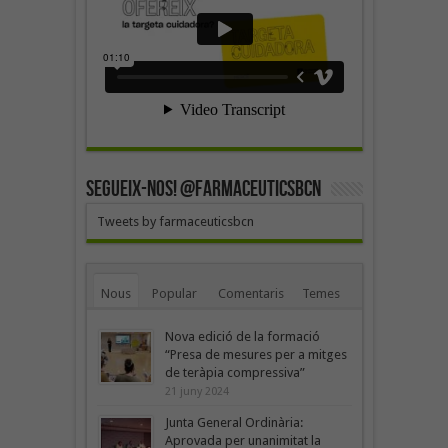
SEGUEIX-NOS! @farmaceuticsbcn
Tweets by farmaceuticsbcn
Nous
Popular
Comentaris
Temes
Nova edició de la formació
“Presa de mesures per a mitges
de teràpia compressiva”
21 juny 2024
Junta General Ordinària:
Aprovada per unanimitat la