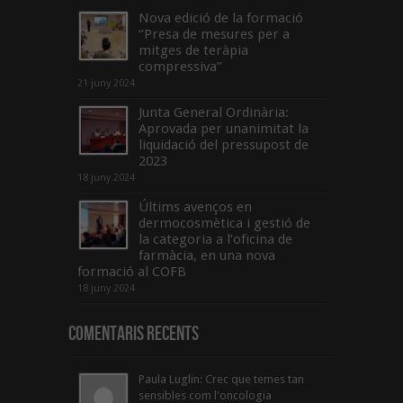
Nova edició de la formació
“Presa de mesures per a
mitges de teràpia
compressiva”
21 juny 2024
Junta General Ordinària:
Aprovada per unanimitat la
liquidació del pressupost de
2023
18 juny 2024
Últims avenços en
dermocosmètica i gestió de
la categoria a l’oficina de
farmàcia, en una nova
formació al COFB
18 juny 2024
Comentaris Recents
Paula Luglin: Crec que temes tan
sensibles com l'oncologia