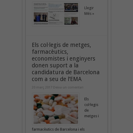
Llegir
Més »
Els col·legis de metges,
farmacèutics,
economistes i enginyers
donen suport a la
candidatura de Barcelona
com a seu de l’EMA
20 març 2017
Deixa un comentari
Els
col·legis
de
metges i
farmacèutics de Barcelona i els