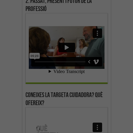
2. Passat, present i futur de la
professió
Coneixes la targeta cuidadora? Què
ofereix?