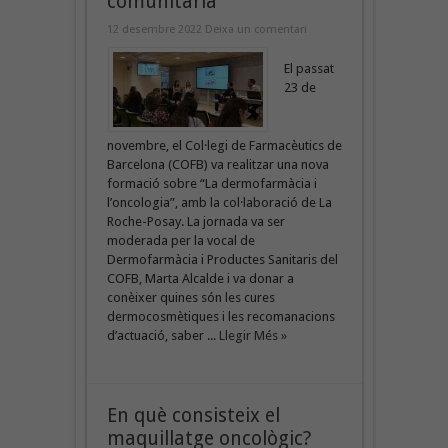
comunitària
12 desembre 2022
Deixa un comentari
El passat
23 de
novembre, el Col·legi de Farmacèutics de
Barcelona (COFB) va realitzar una nova
formació sobre “La dermofarmàcia i
l’oncologia”, amb la col·laboració de La
Roche-Posay. La jornada va ser
moderada per la vocal de
Dermofarmàcia i Productes Sanitaris del
COFB, Marta Alcalde i va donar a
conèixer quines són les cures
dermocosmètiques i les recomanacions
d’actuació, saber ...
Llegir Més »
En què consisteix el
maquillatge oncològic?