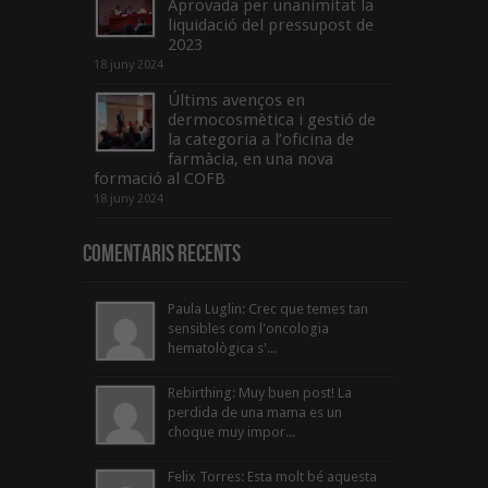
Aprovada per unanimitat la
liquidació del pressupost de
2023
18 juny 2024
Últims avenços en
dermocosmètica i gestió de
la categoria a l’oficina de
farmàcia, en una nova
formació al COFB
18 juny 2024
Comentaris Recents
Paula Luglin: Crec que temes tan
sensibles com l'oncologia
hematològica s'...
Rebirthing: Muy buen post! La
perdida de una mama es un
choque muy impor...
Felix Torres: Esta molt bé aquesta