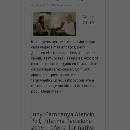
4 setembre 2018
Deixa un comentari
Avui en
dia, els
tractaments per fer front al càncer són
cada vegada més eficaços, però
generen efectes secundaris a la pell, el
cabell, les mucoses i les ungles. Això pot
tenir un impacte negatiu en l’estat d’ànim
dels pacients amb càncer. Com pot
ajudar en aquest aspecte el
farmacèutic? En aquest post parlarem
del maquillatge oncològic i de com es
pot ...
Llegir Més »
Juny: Campanya Atenció
Pell, Infarma Barcelona
2019 i l’oferta formativa