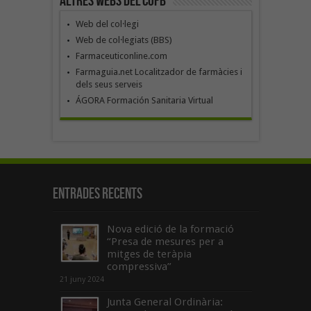
Altres webs del COFB
Web del col·legi
Web de col·legiats (BBS)
Farmaceuticonline.com
Farmaguia.net Localitzador de farmàcies i
dels seus serveis
ÁGORA Formación Sanitaria Virtual
Entrades recents
Nova edició de la formació
“Presa de mesures per a
mitges de teràpia
compressiva”
21 juny 2024
Junta General Ordinària: