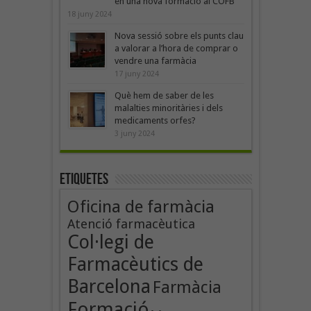
en una nova formació al COFB
18 juny 2024
Nova sessió sobre els punts clau
a valorar a l’hora de comprar o
vendre una farmàcia
17 juny 2024
Què hem de saber de les
malalties minoritàries i dels
medicaments orfes?
3 juny 2024
Etiquetes
Oficina de farmàcia
Atenció farmacèutica
Col·legi de
Farmacèutics de
Barcelona
Farmàcia
Formació