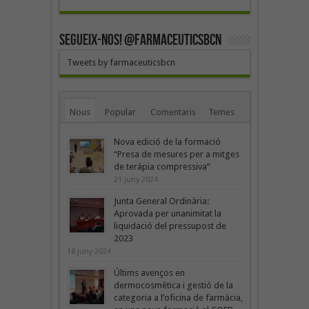
SEGUEIX-NOS! @farmaceuticsbcn
Tweets by farmaceuticsbcn
Nous
Popular
Comentaris
Temes
Nova edició de la formació
“Presa de mesures per a mitges
de teràpia compressiva”
21 juny 2024
Junta General Ordinària:
Aprovada per unanimitat la
liquidació del pressupost de
2023
18 juny 2024
Últims avenços en
dermocosmètica i gestió de la
categoria a l’oficina de farmàcia,