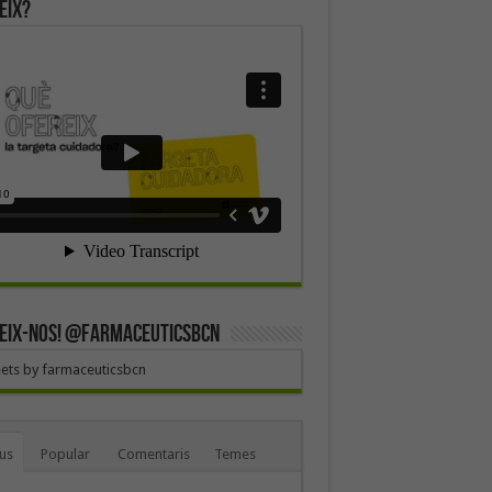
eix?
EIX-NOS! @farmaceuticsbcn
ets by farmaceuticsbcn
us
Popular
Comentaris
Temes