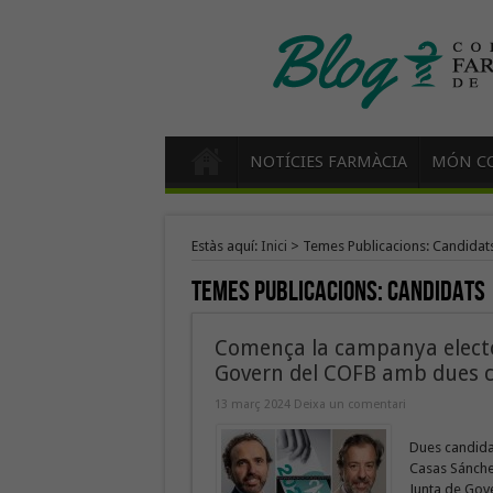
NOTÍCIES FARMÀCIA
MÓN CO
Estàs aquí:
Inici
>
Temes Publicacions: Candidat
Temes Publicacions:
Candidats
Comença la campanya electora
Govern del COFB amb dues 
13 març 2024
Deixa un comentari
Dues candida
Casas Sánche
Junta de Gove