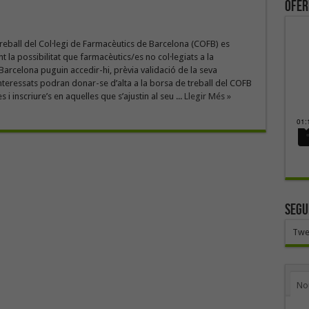
ofer
reball del Col·legi de Farmacèutics de Barcelona (COFB) es
t la possibilitat que farmacèutics/es no col·legiats a la
Barcelona puguin accedir-hi, prèvia validació de la seva
s interessats podran donar-se d’alta a la borsa de treball del COFB
i inscriure’s en aquelles que s’ajustin al seu ...
Llegir Més »
SEGU
Twe
No