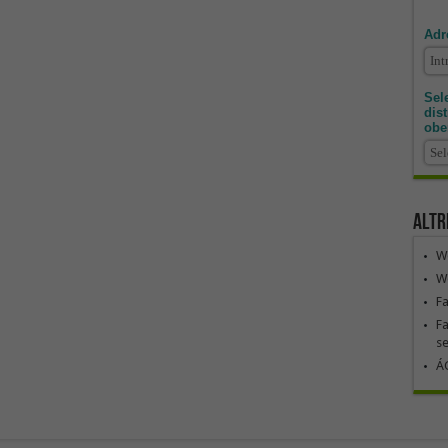
Adr
Sele
dis
obe
Altr
We
We
F
Fa
se
ÁG