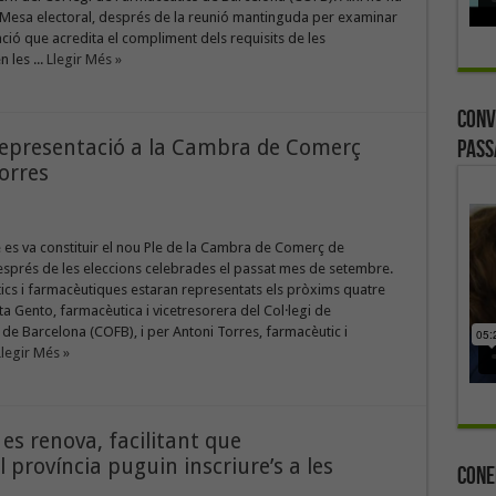
 Mesa electoral, després de la reunió mantinguda per examinar
ió que acredita el compliment dels requisits de les
 les ...
Llegir Més »
Conv
representació a la Cambra de Comerç
Pass
orres
e es va constituir el nou Ple de la Cambra de Comerç de
esprés de les eleccions celebrades el passat mes de setembre.
ics i farmacèutiques estaran representats els pròxims quatre
a Gento, farmacèutica i vicetresorera del Col·legi de
de Barcelona (COFB), i per Antoni Torres, farmacèutic i
Llegir Més »
es renova, facilitant que
 província puguin inscriure’s a les
Cone