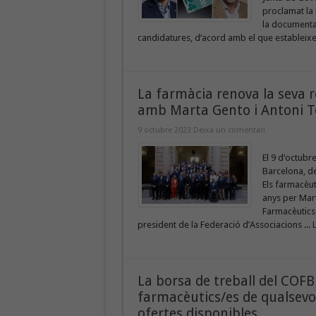
proclamat la
la documentac
candidatures, d’acord amb el que estableixen
La farmàcia renova la seva 
amb Marta Gento i Antoni T
9 octubre 2023
Deixa un comentari
El 9 d’octubr
Barcelona, d
Els farmacèut
anys per Mart
Farmacèutics 
president de la Federació d’Associacions ...
La borsa de treball del COFB 
farmacèutics/es de qualsevol
ofertes disponibles