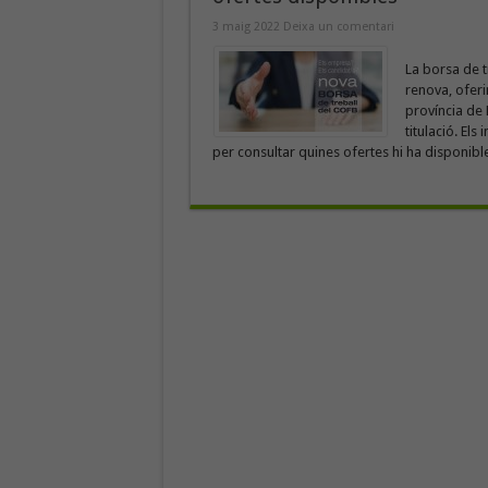
3 maig 2022
Deixa un comentari
La borsa de t
renova, oferin
província de 
titulació. El
per consultar quines ofertes hi ha disponibles 