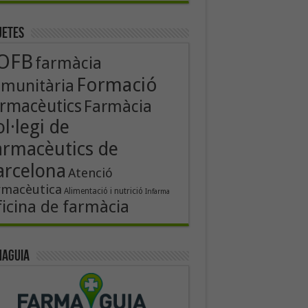
uetes
OFB
farmàcia
Formació
munitària
rmacèutics
Farmàcia
l·legi de
armacèutics de
arcelona
Atenció
rmacèutica
Alimentació i nutrició
Infarma
icina de farmàcia
aguia