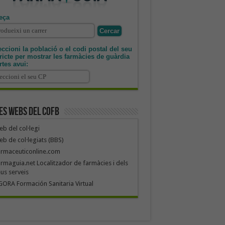
eça
ccioni la població o el codi postal del seu
tricte per mostrar les farmàcies de guàrdia
rtes avui:
es webs del COFB
b del col·legi
b de col·legiats (BBS)
armaceuticonline.com
rmaguia.net Localitzador de farmàcies i dels
us serveis
ORA Formación Sanitaria Virtual