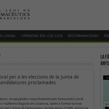
L·LEGIAL
OPINIONS DEL COL·LEGI
RECOMANACIONS
IN
s
La f
anys
l per a les eleccions de la Junta de
candidatures proclamades
tures, encapçalades respectivament pels farmacèutics Jordi
z i Guillermo Bagaría de Casanova, opten a formar la nova
rn del Col·legi de Farmacèutics de Barcelona (COFB). Així ho ha