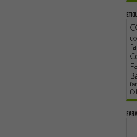
Etiq
C
co
fa
Co
F
B
fa
Of
Farm