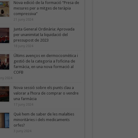
Nova edició de la formació “Presa de
mesures per a mitges de teràpia
compressiva”
21 juny 2024
Junta General Ordinària: Aprovada
per unanimitat la liquidació del
pressupost de 2023
18 juny 2024
Últims avenços en dermocosmètica i
gestió de la categoria a l’oficina de
farmàcia, en una nova formació al
COFB
uny 2024
Nova sessió sobre els punts clau a
valorar a l’hora de comprar o vendre
una farmàcia
17 juny 2024
Què hem de saber de les malalties
minoritàries i dels medicaments
orfes?
3 juny 2024