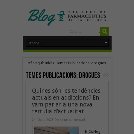
Estàs aquí:
Inici
>
Temes Publicacions: drogues
Temes Publicacions:
drogues
Quines són les tendències
actuals en addiccions? En
vam parlar a una nova
tertúlia d’actualitat
24 febrer 2023
Deixa un comentari
El Col·legi