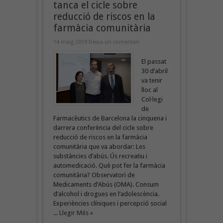
tanca el cicle sobre
reducció de riscos en la
farmàcia comunitària
14 maig 2019
Deixa un comentari
El passat
30 d’abril
va tenir
lloc al
Col·legi
de
Farmacèutics de Barcelona la cinquena i
darrera conferència del cicle sobre
reducció de riscos en la farmàcia
comunitària que va abordar: Les
substàncies d’abús. Ús recreatiu i
automedicació. Què pot fer la farmàcia
comunitària? Observatori de
Medicaments d’Abús (OMA). Consum
d’alcohol i drogues en l’adolescència.
Experiències clíniques i percepció social
...
Llegir Més »