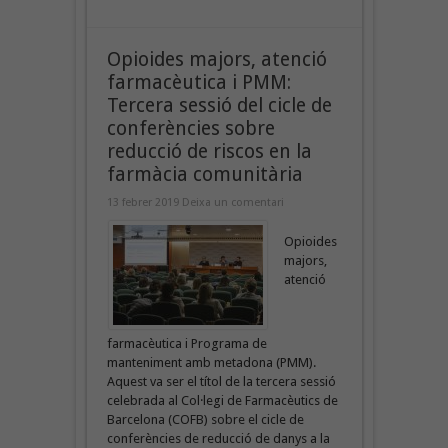
Opioides majors, atenció
farmacèutica i PMM:
Tercera sessió del cicle de
conferències sobre
reducció de riscos en la
farmàcia comunitària
13 febrer 2019
Deixa un comentari
Opioides
majors,
atenció
farmacèutica i Programa de
manteniment amb metadona (PMM).
Aquest va ser el títol de la tercera sessió
celebrada al Col·legi de Farmacèutics de
Barcelona (COFB) sobre el cicle de
conferències de reducció de danys a la