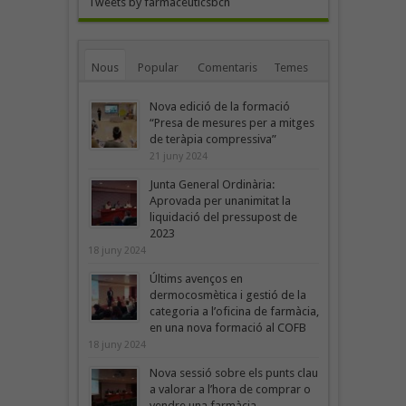
Tweets by farmaceuticsbcn
Nous
Popular
Comentaris
Temes
Nova edició de la formació
“Presa de mesures per a mitges
de teràpia compressiva”
21 juny 2024
Junta General Ordinària:
Aprovada per unanimitat la
liquidació del pressupost de
2023
18 juny 2024
Últims avenços en
dermocosmètica i gestió de la
categoria a l’oficina de farmàcia,
en una nova formació al COFB
18 juny 2024
Nova sessió sobre els punts clau
a valorar a l’hora de comprar o
vendre una farmàcia