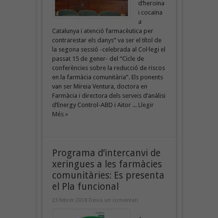
d’heroïna
i cocaïna
a
Catalunya i atenció farmacèutica per
contrarestar els danys” va ser el títol de
la segona sessió -celebrada al Col·legi el
passat 15 de gener- del “Cicle de
conferències sobre la reducció de riscos
en la farmàcia comunitària”. Els ponents
van ser Mireia Ventura, doctora en
Farmàcia i directora dels serveis d’anàlisi
d’Energy Control-ABD i Aitor ...
Llegir
Més »
Programa d’intercanvi de
xeringues a les farmàcies
comunitàries: Es presenta
el Pla funcional
23 febrer 2018
Deixa un comentari