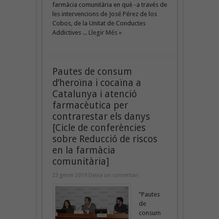
farmàcia comunitària en què -a través de
les intervencions de José Pérez de los
Cobos, de la Unitat de Conductes
Addictives ...
Llegir Més »
Pautes de consum
d’heroïna i cocaïna a
Catalunya i atenció
farmacèutica per
contrarestar els danys
[Cicle de conferències
sobre Reducció de riscos
en la farmàcia
comunitària]
23 gener 2019
Deixa un comentari
“Pautes
de
consum