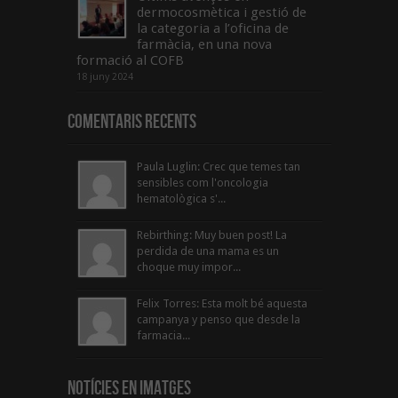
dermocosmètica i gestió de
la categoria a l’oficina de
farmàcia, en una nova
formació al COFB
18 juny 2024
Comentaris Recents
Paula Luglin: Crec que temes tan
sensibles com l'oncologia
hematològica s'...
Rebirthing: Muy buen post! La
perdida de una mama es un
choque muy impor...
Felix Torres: Esta molt bé aquesta
campanya y penso que desde la
farmacia...
Notícies en Imatges