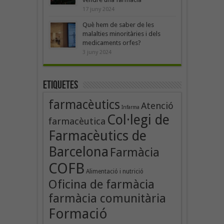
17 juny 2024
Què hem de saber de les
malalties minoritàries i dels
medicaments orfes?
3 juny 2024
Etiquetes
farmacèutics
Atenció
Infarma
Col·legi de
farmacèutica
Farmacèutics de
Barcelona
Farmàcia
COFB
Alimentació i nutrició
Oficina de farmàcia
farmàcia comunitària
Formació