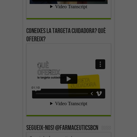
Coneixes la targeta cuidadora? Què
ofereix?
SEGUEIX-NOS! @farmaceuticsbcn