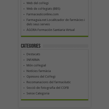
Web del col·legi
Web de col·legiats (BBS)
Farmaceuticonline.com
Farmaguia.net Localitzador de farmàcies i
dels seus serveis
ÁGORA Formación Santiaria Virtual
Categories
Destacats
INFARMA
Món col·legial
Notícies farmàcia
Opinions del Col·legi
Recomanacions del farmacèutic
Secció de fotografia del COFB
Sense Categoria