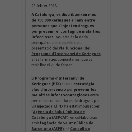
23 febrer 2018
A Catalunya, es distribueixen més
de 750.000 xeringues a l’any entre
persones que s’injecten drogues
per prevenir el contagi de malalties
infeccioses.
Aquesta és la dada
principal que es desprèn de la
presentació del
Pla funcional del
Programa d’Intercanvi de Xeringues
a les farmàcies comunitàries, que va
tenir lloc el 21 de febrer.
El
Programa d’Intercanvi de
Xeringues (PIX)
és una
estratègia
clau
d’intervenció
per
prevenir les
malalties infectocontagioses
entre
persones consumidores de drogues per
via injectada. El PIX ha estat impulsat per
l’
Agència de Salut Pública de
Catalunya (ASPCAT)
, en col·laboració
amb l’
Agència de Salut Pública de
Barcelona (ASPB)
i el
Consell de