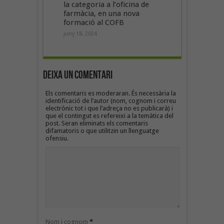
la categoria a l’oficina de
farmàcia, en una nova
formació al COFB
juny 18, 2024
Deixa un Comentari
Els comentaris es moderaran. És necessària la
identificació de l’autor (nom, cognom i correu
electrònic tot i que l’adreça no es publicarà) i
que el contingut es refereixi a la temàtica del
post. Seran eliminats els comentaris
difamatoris o que utilitzin un llenguatge
ofensiu.
Nom i cognom
*