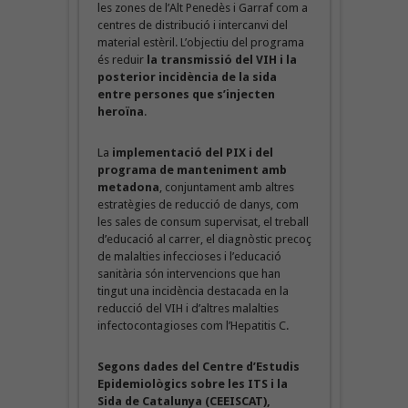
les zones de l’Alt Penedès i Garraf com a
centres de distribució i intercanvi del
material estèril. L’objectiu del programa
és reduir
la transmissió del VIH i la
posterior incidència de la sida
entre persones que s’injecten
heroïna
.
La
implementació del PIX
i del
programa de manteniment amb
metadona
, conjuntament amb altres
estratègies de reducció de danys, com
les sales de consum supervisat, el treball
d’educació al carrer, el diagnòstic precoç
de malalties infeccioses i l’educació
sanitària són intervencions que han
tingut una incidència destacada en la
reducció del VIH i d’altres malalties
infectocontagioses com l’Hepatitis C.
Segons dades del Centre d’Estudis
Epidemiològics sobre les ITS i la
Sida de Catalunya (CEEISCAT),