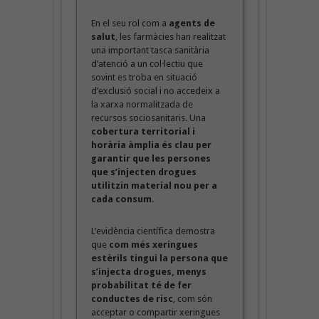
En el seu rol com a
agents de
salut
, les farmàcies han realitzat
una important tasca sanitària
d’atenció a un col·lectiu que
sovint es troba en situació
d’exclusió social i no accedeix a
la xarxa normalitzada de
recursos sociosanitaris. Una
cobertura territorial i
horària àmplia és clau per
garantir que les persones
que s’injecten drogues
utilitzin material nou per a
cada consum
.
L’evidència científica demostra
que
com més xeringues
estèrils tingui la persona que
s’injecta drogues, menys
probabilitat té de fer
conductes de risc
, com són
acceptar o compartir xeringues