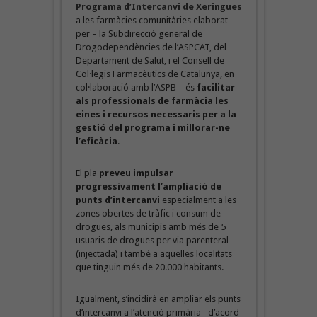
Programa d’Intercanvi de Xeringues
a les farmàcies comunitàries elaborat
per – la Subdirecció general de
Drogodependències de l’ASPCAT, del
Departament de Salut, i el Consell de
Col·legis Farmacèutics de Catalunya, en
col·laboració amb l’ASPB – és
facilitar
als professionals de farmàcia les
eines i recursos necessaris per a la
gestió del programa i millorar-ne
l’eficàcia
.
El pla
preveu impulsar
progressivament l’ampliació de
punts d’intercanvi
especialment a les
zones obertes de tràfic i consum de
drogues, als municipis amb més de 5
usuaris de drogues per via parenteral
(injectada) i també a aquelles localitats
que tinguin més de 20.000 habitants.
Igualment, s’incidirà en ampliar els punts
d’intercanvi a l’atenció primària –d’acord