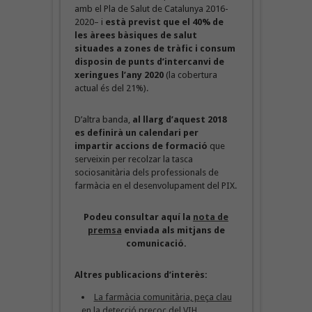
amb el Pla de Salut de Catalunya 2016-
2020– i
està previst que el 40% de
les àrees bàsiques de salut
situades a zones de tràfic i consum
disposin de punts d’intercanvi de
xeringues l’any 2020
(la cobertura
actual és del 21%).
D’altra banda,
al llarg d’aquest 2018
es definirà un calendari per
impartir accions de formació
que
serveixin per recolzar la tasca
sociosanitària dels professionals de
farmàcia en el desenvolupament del PIX.
Podeu consultar aquí la
nota de
premsa
enviada als mitjans de
comunicació.
Altres publicacions d’interès:
La farmàcia comunitària, peça clau
en la detecció precoç del VIH