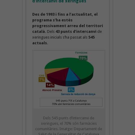
d’intercanvi de xeringues
Des de 1993 i fins a l’actualitat, el
programa s’ha estès
progressivament arreu del territori
català.
Dels
43 punts d’intercanvi
de
xeringues inicials s’ha passat als
545
actuals
.
Dels 545 punts d’intercanvi de
xeringues, el 70% són farmàcies
comunitàries. Imatge: Departament de
Salut de la Generalitat de Catalunya