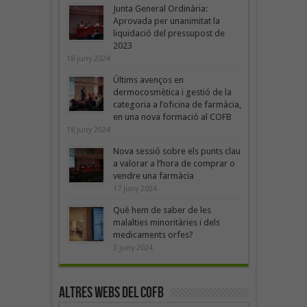
Junta General Ordinària:
Aprovada per unanimitat la
liquidació del pressupost de
2023
18 juny 2024
Últims avenços en
dermocosmètica i gestió de la
categoria a l’oficina de farmàcia,
en una nova formació al COFB
18 juny 2024
Nova sessió sobre els punts clau
a valorar a l’hora de comprar o
vendre una farmàcia
17 juny 2024
Què hem de saber de les
malalties minoritàries i dels
medicaments orfes?
3 juny 2024
Altres webs del COFB