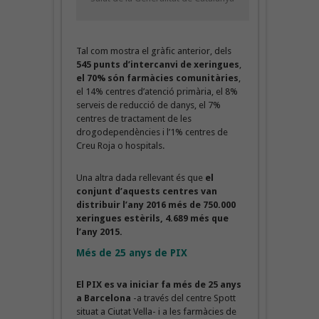
Tal com mostra el gràfic anterior, dels
545 punts d’intercanvi de xeringues
,
el 70% són farmàcies comunitàries
,
el 14% centres d’atenció primària, el 8%
serveis de reducció de danys, el 7%
centres de tractament de les
drogodependències i l’1% centres de
Creu Roja o hospitals.
Una altra dada rellevant és que
el
conjunt d’aquests centres van
distribuir l’any 2016 més de 750.000
xeringues estèrils, 4.689 més que
l’any 2015.
Més de 25 anys de PIX
El PIX es va iniciar fa més de 25 anys
a Barcelona
-a través del centre Spott
situat a Ciutat Vella- i a les farmàcies de