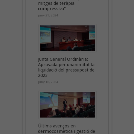
mitges de teràpia
compressiva”
juny 21, 2024
Junta General Ordinària:
Aprovada per unanimitat la
liquidació del pressupost de
2023
juny 18, 2024
Últims avenços en
dermocosmètica i gestió de