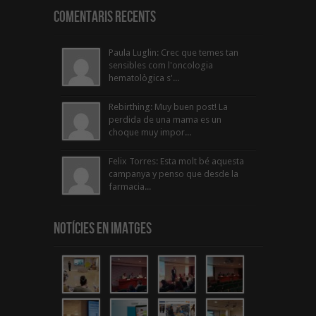
Comentaris Recents
Paula Luglin: Crec que temes tan
sensibles com l'oncologia
hematològica s'...
Rebirthing: Muy buen post! La
perdida de una mama es un
choque muy impor...
Felix Torres: Esta molt bé aquesta
campanya y penso que desde la
farmacia...
Notícies en Imatges