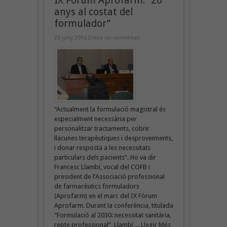
IX Fòrum Aprofarm: “20
anys al costat del
formulador”
20 juny 2016
Deixa un comentari
“Actualment la formulació magistral és
especialment necessària per
personalitzar tractaments, cobrir
llacunes terapèutiques i desproveïments,
i donar resposta a les necessitats
particulars dels pacients”. Ho va dir
Francesc Llambí, vocal del COFB i
president de l’Associació professional
de farmacèutics formuladors
(Aprofarm) en el marc del IX Fòrum
Aprofarm. Durant la conferència, titulada
“Formulació al 2030: necessitat sanitària,
repte professional”, Llambí ...
Llegir Més