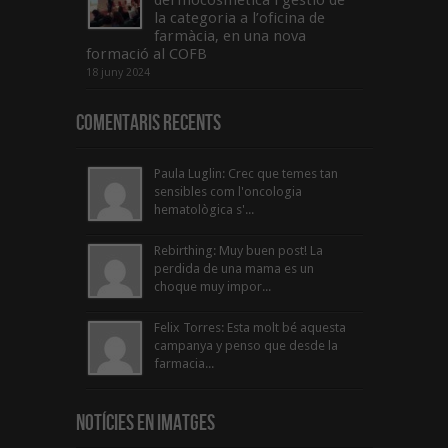
dermocosmètica i gestió de
la categoria a l’oficina de
farmàcia, en una nova
formació al COFB
18 juny 2024
Comentaris Recents
Paula Luglin: Crec que temes tan
sensibles com l'oncologia
hematològica s'...
Rebirthing: Muy buen post! La
perdida de una mama es un
choque muy impor...
Felix Torres: Esta molt bé aquesta
campanya y penso que desde la
farmacia...
Notícies en Imatges