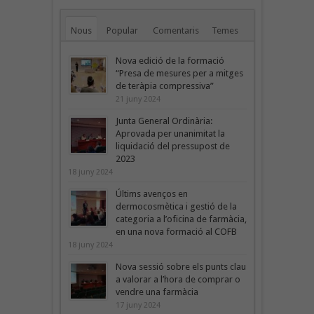
Nous
Popular
Comentaris
Temes
Nova edició de la formació
“Presa de mesures per a mitges
de teràpia compressiva”
21 juny 2024
Junta General Ordinària:
Aprovada per unanimitat la
liquidació del pressupost de
2023
18 juny 2024
Últims avenços en
dermocosmètica i gestió de la
categoria a l’oficina de farmàcia,
en una nova formació al COFB
18 juny 2024
Nova sessió sobre els punts clau
a valorar a l’hora de comprar o
vendre una farmàcia
17 juny 2024