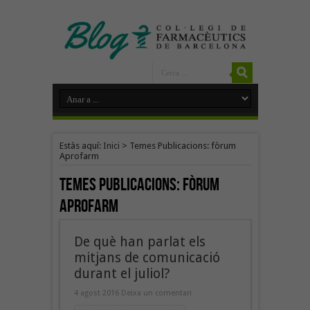
Estàs aquí:
Inici
>
Temes Publicacions: fòrum
Aprofarm
Temes Publicacions:
fòrum
Aprofarm
De què han parlat els
mitjans de comunicació
durant el juliol?
4 agost 2016
Deixa un comentari