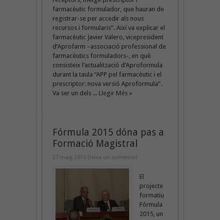
farmacèutic formulador, que hauran de
registrar-se per accedir als nous
recursos i formularis”. Així va explicar el
farmacèutic Javier Valero, vicepresident
d’Aprofarm –associació professional de
farmacèutics formuladors-, en què
consisteix l’actualització d’Aproformula
durant la taula “APP pel farmacèutic i el
prescriptor: nova versió Aproformula”.
Va ser un dels ...
Llegir Més »
Fórmula 2015 dóna pas a
Formació Magistral
27 maig 2015
Deixa un comentari
El
projecte
formatiu
Fórmula
2015, un