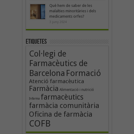
Què hem de saber de les
malalties minoritàries i dels
medicaments orfes?
3 juny 2024
Etiquetes
Col·legi de
Farmacèutics de
Formació
Barcelona
Atenció farmacèutica
Farmàcia
Alimentació i nutrició
farmacèutics
Infarma
farmàcia comunitària
Oficina de farmàcia
COFB