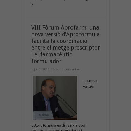
»
VIII Fòrum Aprofarm: una
nova versió d’Aproformula
facilita la coordinació
entre el metge prescriptor
i el farmacèutic
formulador
1 juliol 2015
Deixa un comentari
“La nova
versió
d’Aproformula es dirigeix a dos
receptors, metge prescriptor i