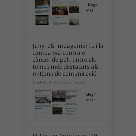
Llegir
Més »
Juny: els impagaments i la
campanya contra el
càncer de pell, entre els
temes més destacats als
mitjans de comunicació
15 juliol 2016
Deixa un comentari
Llegir
Més »