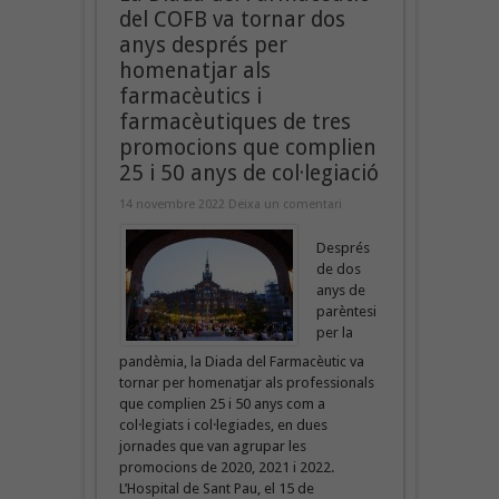
del COFB va tornar dos
anys després per
homenatjar als
farmacèutics i
farmacèutiques de tres
promocions que complien
25 i 50 anys de col·legiació
14 novembre 2022
Deixa un comentari
Després
de dos
anys de
parèntesi
per la
pandèmia, la Diada del Farmacèutic va
tornar per homenatjar als professionals
que complien 25 i 50 anys com a
col·legiats i col·legiades, en dues
jornades que van agrupar les
promocions de 2020, 2021 i 2022.
L’Hospital de Sant Pau, el 15 de