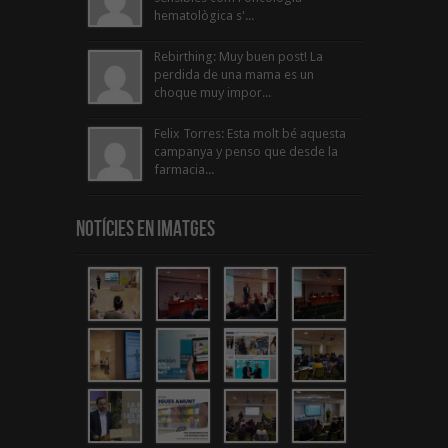
hematològica s'...
Rebirthing: Muy buen post! La
perdida de una mama es un
choque muy impor...
Felix Torres: Esta molt bé aquesta
campanya y penso que desde la
farmacia...
Notícies en Imatges