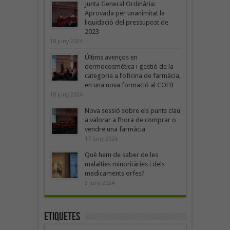
Junta General Ordinària:
Aprovada per unanimitat la
liquidació del pressupost de
2023
18 juny 2024
Últims avenços en
dermocosmètica i gestió de la
categoria a l’oficina de farmàcia,
en una nova formació al COFB
18 juny 2024
Nova sessió sobre els punts clau
a valorar a l’hora de comprar o
vendre una farmàcia
17 juny 2024
Què hem de saber de les
malalties minoritàries i dels
medicaments orfes?
3 juny 2024
Etiquetes