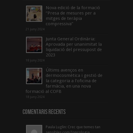
Nova edició de la formació
“Presa de mesures per a
mitges de teràpia
compressiva”
21 juny 2024
Junta General Ordinària:
Aprovada per unanimitat la
liquidació del pressupost de
2023
18 juny 2024
Últims avenços en
dermocosmètica i gestió de
la categoria a l’oficina de
farmàcia, en una nova
formació al COFB
18 juny 2024
Comentaris Recents
Paula Luglin: Crec que temes tan
sensibles com l'oncologia