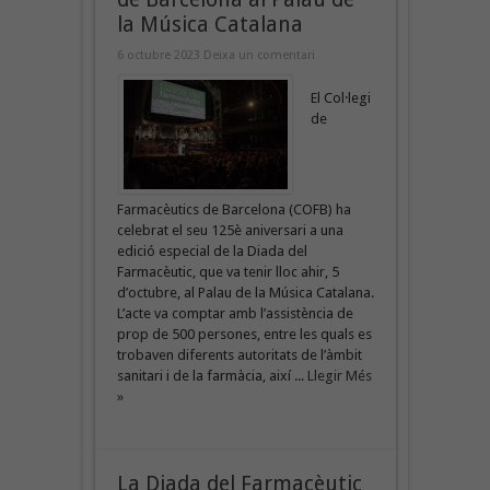
la Música Catalana
6 octubre 2023
Deixa un comentari
El Col·legi
de
Farmacèutics de Barcelona (COFB) ha
celebrat el seu 125è aniversari a una
edició especial de la Diada del
Farmacèutic, que va tenir lloc ahir, 5
d’octubre, al Palau de la Música Catalana.
L’acte va comptar amb l’assistència de
prop de 500 persones, entre les quals es
trobaven diferents autoritats de l’àmbit
sanitari i de la farmàcia, així ...
Llegir Més
»
La Diada del Farmacèutic