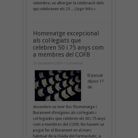
setembre, va albergar la celebració dels
qui celebraven els 25 ...
Llegir Més »
Homenatge excepcional
als col·legiats que
celebren 50 i 75 anys com
a membres del COFB
23 desembre 2020
1 Comentari
El passat
dijous 17
de
desembre va tenir lloc l’homenatge i
lliurament d’insígnies als col·legiats i
col·legiades que celebren els 50 i 75 anys
com a membres del COFB. No havent-se
pogut fer el lliurament en el marc
habitual de la Diada del Farmacèutic, a