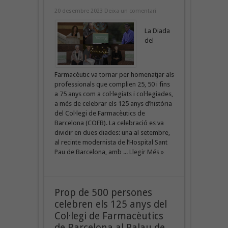
20 desembre 2023
Deixa un comentari
La Diada
del
Farmacèutic va tornar per homenatjar als
professionals que complien 25, 50 i fins
a 75 anys com a col·legiats i col·legiades,
a més de celebrar els 125 anys d’història
del Col·legi de Farmacèutics de
Barcelona (COFB). La celebració es va
dividir en dues diades: una al setembre,
al recinte modernista de l’Hospital Sant
Pau de Barcelona, amb ...
Llegir Més »
Prop de 500 persones
celebren els 125 anys del
Col·legi de Farmacèutics
de Barcelona al Palau de