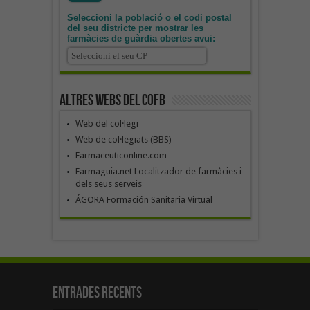
Seleccioni la població o el codi postal
del seu districte per mostrar les
farmàcies de guàrdia obertes avui:
Altres webs del COFB
Web del col·legi
Web de col·legiats (BBS)
Farmaceuticonline.com
Farmaguia.net Localitzador de farmàcies i
dels seus serveis
ÁGORA Formación Sanitaria Virtual
Entrades recents