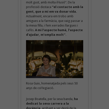
molt gust, amb molta il·lusió”. De la
professió destaca
“el contacte amb la
gent, que a mi em va donar vida.
Actualment, encara em trobo amb
amigues a la farmàcia, que vaig passar a
la meva filla, i fem xerrades llargues i
cafès.
A mi l’aspecte humà, l’aspecte
d’ajudar, m’omplia molt”
.
Rosa Guix, homenatjada pels seus 50
anys de col·legiació.
Josep Boatella, per la seva banda,
ha
dedicat la seva carrera a la
docència
, arribant a ser degà de la