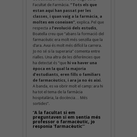
Facultat de Farmàcia.
“Tots els que
estan aquí han passat per les
classes, i quan vaig a la farmàcia, a
moltes em coneixen”
, explica. Pel que
respecta a
l’evolució dels estudis
,
Boatella creu que “abans la formació del
farmacèutic era molt més senzilla que la
d’ara. Avui és molt més difícil la carrera.
Jo no sé si la superaria” comenta entre
rialles. Una altra de les diferències que
ha detectat és “que
hi va haver una
època en la qual la majoria
d’estudiants, eren fills o familiars
de farmacèutics, i ara ja no és així
.
A banda, es va obrir molt el camp: ara hi
ha tot el tema de la farmàcia
hospitalària, la docència… Més
sortides”.
“
A la facultat si em
preguntaven si em sentia més
professor o farmacèutic, jo
responia ‘farmacèutic
‘”