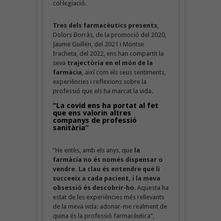
col·legiació.
Tres dels farmacèutics presents
,
Dolors Borràs, de la promoció del 2020,
Jaume Guillén, del 2021 i Montse
Iracheta, del 2022, ens han compartit la
seva
trajectòria en el món de la
farmàcia
, així com els seus sentiments,
experiències i reflexions sobre la
professió que els ha marcat la vida.
“La covid ens ha portat al fet
que ens valorin altres
companys de professió
sanitària
“
“He entès, amb els anys, que
la
farmàcia no és només dispensar o
vendre. La clau és entendre què li
succeeix a cada pacient, i la meva
obsessió és descobrir-ho
. Aquesta ha
estat de les experiències més rellevants
de la meva vida: adonar-me realment de
quina és la professió farmacèutica”,