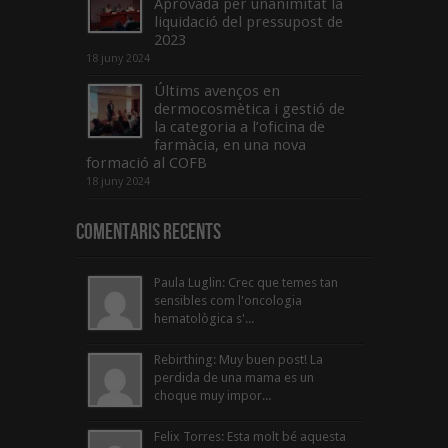
Aprovada per unanimitat la
liquidació del pressupost de
2023
18 juny 2024
Últims avenços en
dermocosmètica i gestió de
la categoria a l’oficina de
farmàcia, en una nova
formació al COFB
18 juny 2024
Comentaris Recents
Paula Luglin: Crec que temes tan
sensibles com l'oncologia
hematològica s'...
Rebirthing: Muy buen post! La
perdida de una mama es un
choque muy impor...
Felix Torres: Esta molt bé aquesta