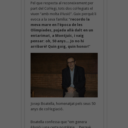
Pel que respecta al reconeixement per
part del Col·legi, tots dos col·legiats el
viuen “amb molta il·lusió”. Guix perquè li
evoca a la seva família: “
recordo la
meva mare en l’època de les
Olimpíades, pujada allà dalt en un
entarimat, a Montjuïc, i vaig
pensar: oh, 50 anys… Jo no hi
arribaré! Quin goig, quin honor
!”
Josep Boatella, homenatjat pels seus 50
anys de col·legiació.
Boatella confessa que “em genera
il·lusió i una certa nostàlgia… Perquè