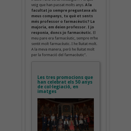
veig que han passat molts anys.
A la
facultat jo sempre preguntava als
meus companys, tu què et sents
més professor o farmacèutic? La
majoria, em deien professor. I jo
responia, doncs jo farmacèutic.
El
meu pare era farmacèutic, sempre m’he
sentit molt farmacèutic. I he lluitat molt.
A la meva manera, però he lluitat molt
per la formació del farmacèutic”.
Les tres promocions que
han celebrat els 50 anys
de col·legiació, en
imatges