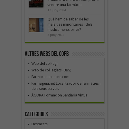
vendre una farmàcia
17 juny 2024
Què hem de saber de les
malalties minoritàries i dels
medicaments orfes?
3 juny 2024
Altres webs del COFB
Web del col·legi
Web de col·legiats (BBS)
Farmaceuticonline.com
Farmaguia.net Localitzador de farmàcies i
dels seus serveis
ÁGORA Formación Santiaria Virtual
Categories
Destacats