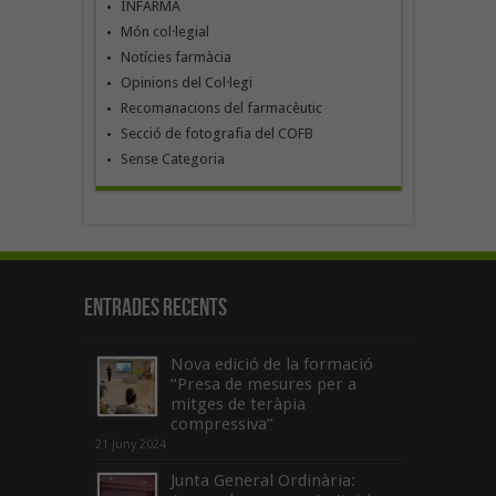
INFARMA
Món col·legial
Notícies farmàcia
Opinions del Col·legi
Recomanacions del farmacèutic
Secció de fotografia del COFB
Sense Categoria
Entrades recents
Nova edició de la formació
“Presa de mesures per a
mitges de teràpia
compressiva”
21 juny 2024
Junta General Ordinària: