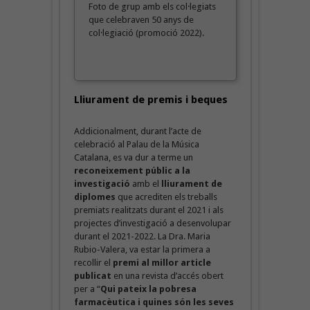
Foto de grup amb els col·legiats
que celebraven 50 anys de
col·legiació (promoció 2022).
Lliurament de premis i beques
Addicionalment, durant l’acte de
celebració al Palau de la Música
Catalana, es va dur a terme un
reconeixement públic a la
investigació
amb el
lliurament de
diplomes
que acrediten els treballs
premiats realitzats durant el 2021 i als
projectes d’investigació a desenvolupar
durant el 2021-2022. La
Dra. Maria
Rubio-Valera, va estar la primera a
recollir el
premi al millor article
publicat
en una revista d’accés obert
per a “
Qui pateix la pobresa
farmacèutica i quines són les seves