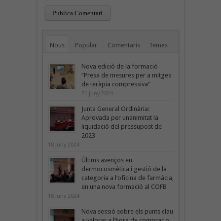
Nous
Popular
Comentaris
Temes
Nova edició de la formació
“Presa de mesures per a mitges
de teràpia compressiva”
21 juny 2024
Junta General Ordinària:
Aprovada per unanimitat la
liquidació del pressupost de
2023
18 juny 2024
Últims avenços en
dermocosmètica i gestió de la
categoria a l’oficina de farmàcia,
en una nova formació al COFB
18 juny 2024
Nova sessió sobre els punts clau
a valorar a l’hora de comprar o