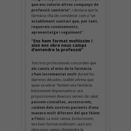
que ens valorin altres companys de
professió sanitària”
, i destaca que la
farmàcia s’ha de considerar com a “un
establiment sanitari que, per tant,
requereix coneixements,
aprenentatge i seguiment
“.
“Ens hem format moltíssim i
això ens obre nous camps
d’entendre la professió”
Tots tres professionals concorden que
els canvis al món de la farmàcia
s’han incrementat molt
durant les
darreres dècades. Guillén afirma que
quan va entrar “teníem una farmàcia
bàsicament dispensadora i ara
proporcionem diversos serveis de salut;
passem consultes, assessorem,
cuidem dels nostres pacients d’una
manera molt diferent del que fèiem
a l’inici.
La visió canvia. Evolucionem,
ens hem format moltíssim i això ens
obre nous camps d’entendre la