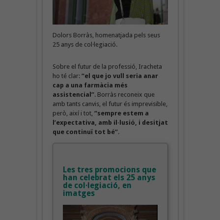
Dolors Borràs, homenatjada pels seus
25 anys de col·legiació.
Sobre el futur de la professió, Iracheta
ho té clar:
“el que jo vull seria anar
cap a una farmàcia més
assistencial”
. Borràs reconeix que
amb tants canvis, el futur és imprevisible,
però, així i tot,
“sempre estem a
l’expectativa, amb il·lusió, i desitjat
que continuï tot bé”
.
Les tres promocions que
han celebrat els 25 anys
de col·legiació, en
imatges