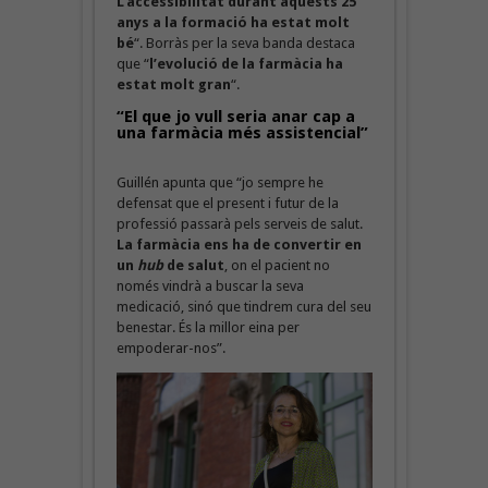
L’accessibilitat durant aquests 25
anys a la formació ha estat molt
bé
“. Borràs per la seva banda destaca
que “
l’evolució de la farmàcia ha
estat molt gran
“.
“El que jo vull seria anar cap a
una farmàcia més assistencial”
Guillén apunta que “jo sempre he
defensat que el present i futur de la
professió passarà pels serveis de salut.
La farmàcia ens ha de convertir en
un
hub
de salut
, on el pacient no
només vindrà a buscar la seva
medicació, sinó que tindrem cura del seu
benestar. És la millor eina per
empoderar-nos”.