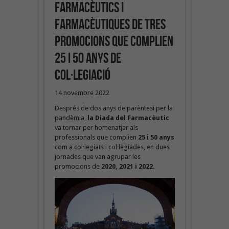
farmacèutics i
farmacèutiques de tres
promocions que complien
25 i 50 anys de
col·legiació
14 novembre 2022
Després de dos anys de parèntesi per la
pandèmia,
la Diada del Farmacèutic
va tornar per homenatjar als
professionals que complien
25 i 50 anys
com a col·legiats i col·legiades, en dues
jornades que van agrupar les
promocions de
2020, 2021 i 2022.