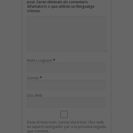
post. Seran eliminats els comentaris
difamatoris o que utilitzin un llenguatge
ofensiu.
Nom i cognom
*
Correu
*
Lloc Web
Desa el meu nom, correu electrònic i lloc web
en aquest navegador per a la pròxima vegada
que comenti.