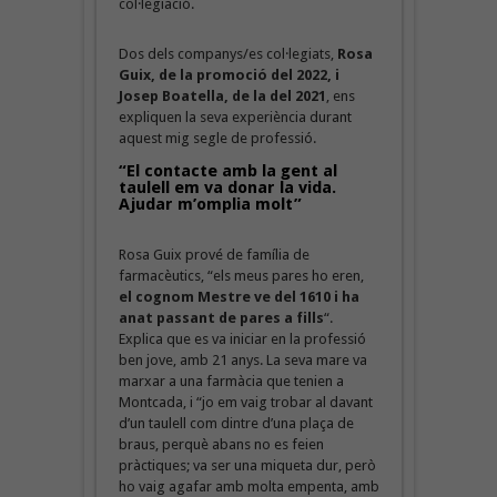
col·legiació.
Dos dels companys/es col·legiats,
Rosa
Guix, de la promoció del 2022, i
Josep Boatella, de la del 2021
, ens
expliquen la seva experiència durant
aquest mig segle de professió.
“El contacte amb la gent al
taulell em va donar la vida.
Ajudar m’omplia molt”
Rosa Guix prové de família de
farmacèutics, “els meus pares ho eren,
el cognom Mestre ve del 1610 i ha
anat passant de pares a fills
“.
Explica que es va iniciar en la professió
ben jove, amb 21 anys. La seva mare va
marxar a una farmàcia que tenien a
Montcada, i “jo em vaig trobar al davant
d’un taulell com dintre d’una plaça de
braus, perquè abans no es feien
pràctiques; va ser una miqueta dur, però
ho vaig agafar amb molta empenta, amb