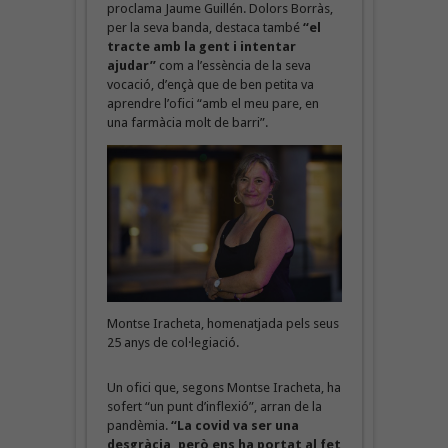
proclama Jaume Guillén. Dolors Borràs,
per la seva banda, destaca també
“el
tracte amb la gent i intentar
ajudar”
com a l’essència de la seva
vocació, d’ençà que de ben petita va
aprendre l’ofici “amb el meu pare, en
una farmàcia molt de barri”.
Montse Iracheta, homenatjada pels seus
25 anys de col·legiació.
Un ofici que, segons Montse Iracheta, ha
sofert “un punt d’inflexió”, arran de la
pandèmia.
“La covid va ser una
desgràcia, però ens ha portat al fet