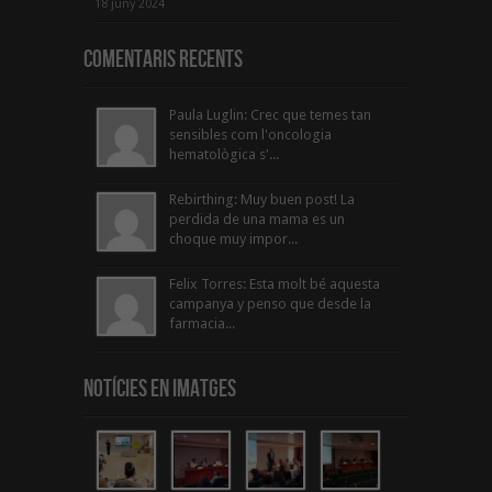
18 juny 2024
Comentaris Recents
Paula Luglin: Crec que temes tan
sensibles com l'oncologia
hematològica s'...
Rebirthing: Muy buen post! La
perdida de una mama es un
choque muy impor...
Felix Torres: Esta molt bé aquesta
campanya y penso que desde la
farmacia...
Notícies en Imatges