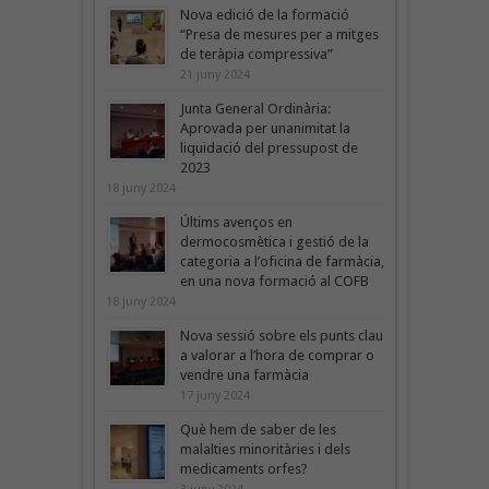
Nova edició de la formació
“Presa de mesures per a mitges
de teràpia compressiva”
21 juny 2024
Junta General Ordinària:
Aprovada per unanimitat la
liquidació del pressupost de
2023
18 juny 2024
Últims avenços en
dermocosmètica i gestió de la
categoria a l’oficina de farmàcia,
en una nova formació al COFB
18 juny 2024
Nova sessió sobre els punts clau
a valorar a l’hora de comprar o
vendre una farmàcia
17 juny 2024
Què hem de saber de les
malalties minoritàries i dels
medicaments orfes?