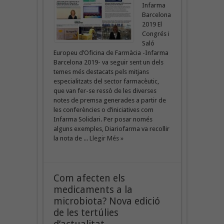
Infarma
Barcelona
2019 El
Congrés i
Saló
Europeu d’Oficina de Farmàcia -Infarma
Barcelona 2019- va seguir sent un dels
temes més destacats pels mitjans
especialitzats del sector farmacèutic,
que van fer-se ressò de les diverses
notes de premsa generades a partir de
les conferències o d’iniciatives com
Infarma Solidari. Per posar només
alguns exemples, Diariofarma va recollir
la nota de ...
Llegir Més »
Com afecten els
medicaments a la
microbiota? Nova edició
de les tertúlies