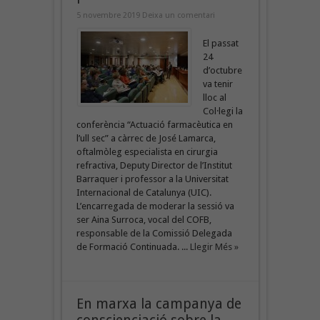
5 novembre 2019
Deixa un comentari
El passat
24
d’octubre
va tenir
lloc al
Col·legi la
conferència “Actuació farmacèutica en
l’ull sec” a càrrec de José Lamarca,
oftalmòleg especialista en cirurgia
refractiva, Deputy Director de l’Institut
Barraquer i professor a la Universitat
Internacional de Catalunya (UIC).
L’encarregada de moderar la sessió va
ser Aina Surroca, vocal del COFB,
responsable de la Comissió Delegada
de Formació Continuada. ...
Llegir Més »
En marxa la campanya de