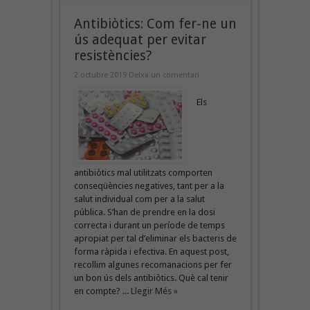
Antibiòtics: Com fer-ne un
ús adequat per evitar
resistències?
2 octubre 2019
Deixa un comentari
Els
antibiòtics mal utilitzats comporten
conseqüències negatives, tant per a la
salut individual com per a la salut
pública. S’han de prendre en la dosi
correcta i durant un període de temps
apropiat per tal d’eliminar els bacteris de
forma ràpida i efectiva. En aquest post,
recollim algunes recomanacions per fer
un bon ús dels antibiòtics. Què cal tenir
en compte? ...
Llegir Més »