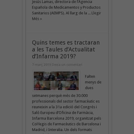
Jesús Lamas, directora de l’Agencia
Española de Medicamentos y Productos
Sanitarios (AEMPS). Al llarg de la ...
Llegir
Més »
Quins temes es tractaran
a les Taules d’Actualitat
d’Infarma 2019?
7 març 2019
Deixa un comentari
Falten
menys de
dues
setmanes perquè més de 30.000
professionals del sector farmacèutic es
reuneixin a la 31a edició del Congrés i
Saló Europeu d’Oficina de Farmàcia,
Infarma Barcelona 2019, organitzat pels
Col·legis de Farmacèutics de Barcelona i
Madrid, i Interalia. Un dels formats