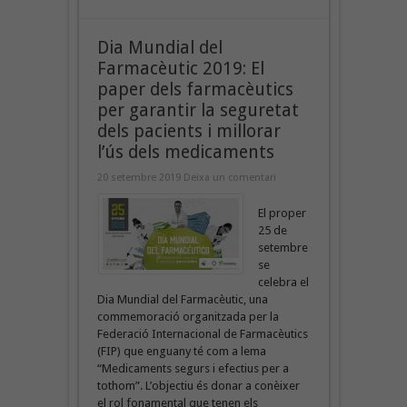
Dia Mundial del
Farmacèutic 2019: El
paper dels farmacèutics
per garantir la seguretat
dels pacients i millorar
l’ús dels medicaments
20 setembre 2019
Deixa un comentari
El proper
25 de
setembre
se
celebra el
Dia Mundial del Farmacèutic, una
commemoració organitzada per la
Federació Internacional de Farmacèutics
(FIP) que enguany té com a lema
“Medicaments segurs i efectius per a
tothom”. L’objectiu és donar a conèixer
el rol fonamental que tenen els