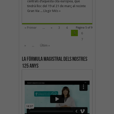
centrals d’aquesta cita europea, que
tindrà lloc del 19 al 21 de març al recinte
Gran Via ...
Llegir Més »
« Primer
...
«
3
4
Pàgina 5 of 9
5
6
7
»
...
Últim »
La fórmula magistral dels nostres
125 anys