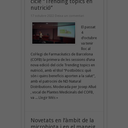
cicle “Trending topics en
nutrició”
17 octubre 2022
Deixa un comentari
El passat
4
d’octubre
va tenir
lloc al
Col·legi de Farmacèutics de Barcelona
(COFB) la primera de les sessions d’una
nova edició del cicle Trending topics en
nutrició, amb el títol “Postbiòtics: què
són i quins beneficis aporten a la salut”,
amb el patrocini de ND Natural
Distributions. Moderada per Josep Allué
, vocal de Plantes Medicinals del COFB,
va ...
Llegir Més »
Novetats en l’àmbit de la
microbiota i en el maneig