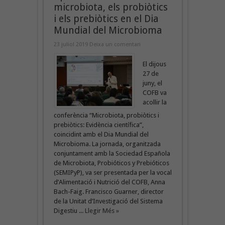
microbiota, els probiòtics
i els prebiòtics en el Dia
Mundial del Microbioma
23 juliol 2019
Deixa un comentari
El dijous
27 de
juny, el
COFB va
acollir la
conferència “Microbiota, probiòtics i
prebiòtics: Evidència científica”,
coincidint amb el Dia Mundial del
Microbioma. La jornada, organitzada
conjuntament amb la Sociedad Española
de Microbiota, Probióticos y Prebióticos
(SEMIPyP), va ser presentada per la vocal
d’Alimentació i Nutrició del COFB, Anna
Bach-Faig. Francisco Guarner, director
de la Unitat d’Investigació del Sistema
Digestiu ...
Llegir Més »