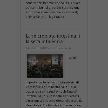
conèixer els beneficis de salut als quals
pot contribuir el probiòtic i el prebiòtic
així com els casos en què està indicat;
aconsellar en ...
Llegir Més »
La microbiota intestinal i
la seva influència
24 octubre 2018
Deixa un comentari
Quina
importància té la microbiota intestinal?
Com influeix en la nostra salut? Quin
paper juga en la síndrome de l’intestí
irritable (SII)? La resposta a aquestes i
altres qüestions es va donar el passat 18
d’octubre al Col·legi de Farmacèutics de