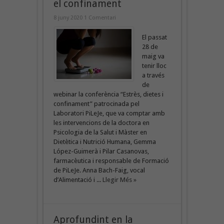
el confinament
8 juny 2020
1 Comentari
El passat
28 de
maig va
tenir lloc
a través
de
webinar la conferència “Estrès, dietes i
confinament” patrocinada pel
Laboratori PiLeJe, que va comptar amb
les intervencions de la doctora en
Psicologia de la Salut i Màster en
Dietètica i Nutrició Humana, Gemma
López-Guimerà i Pilar Casanovas,
farmacèutica i responsable de Formació
de PiLeJe. Anna Bach-Faig, vocal
d’Alimentació i ...
Llegir Més »
Aprofundint en la