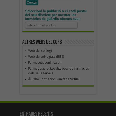
Seleccioni la població o el codi postal
del seu districte per mostrar les
farmàcies de guàrdia obertes avui:
Altres webs del COFB
Web del col·legi
Web de col·legiats (BBS)
Farmaceuticonline.com
Farmaguia.net Localitzador de farmàcies i
dels seus serveis
ÁGORA Formación Sanitaria Virtual
Entrades recents