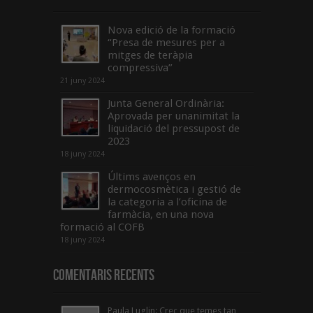
Nova edició de la formació
“Presa de mesures per a
mitges de teràpia
compressiva”
21 juny 2024
Junta General Ordinària:
Aprovada per unanimitat la
liquidació del pressupost de
2023
18 juny 2024
Últims avenços en
dermocosmètica i gestió de
la categoria a l’oficina de
farmàcia, en una nova
formació al COFB
18 juny 2024
Comentaris Recents
Paula Luglin: Crec que temes tan