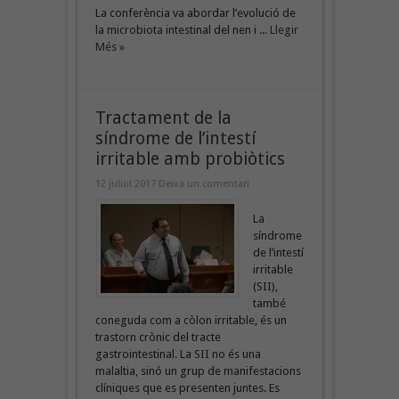
La conferència va abordar l’evolució de
la microbiota intestinal del nen i ...
Llegir
Més »
Tractament de la
síndrome de l’intestí
irritable amb probiòtics
12 juliol 2017
Deixa un comentari
La
síndrome
de l’intestí
irritable
(SII),
també
coneguda com a còlon irritable, és un
trastorn crònic del tracte
gastrointestinal. La SII no és una
malaltia, sinó un grup de manifestacions
clíniques que es presenten juntes. Es