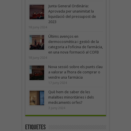
Junta General Ordinària:
Aprovada per unanimitat la
liquidació del pressupost de
2023
18 juny 2024
Últims avenços en
dermocosmètica i gestió de la
categoria a l’oficina de farmàcia,
en una nova formació al COFB
18 juny 2024
Nova sessió sobre els punts clau
a valorar a l’hora de comprar o
vendre una farmàcia
17 juny 2024
Què hem de saber de les
malalties minoritàries i dels
medicaments orfes?
3 juny 2024
Etiquetes