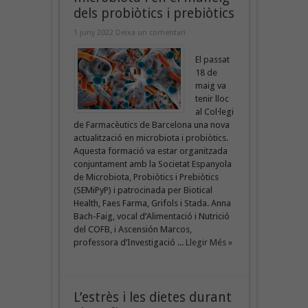
dels probiòtics i prebiòtics
1 juny 2022
Deixa un comentari
El passat
18 de
maig va
tenir lloc
al Col·legi
de Farmacèutics de Barcelona una nova
actualització en microbiota i probiòtics.
Aquesta formació va estar organitzada
conjuntament amb la Societat Espanyola
de Microbiota, Probiòtics i Prebiòtics
(SEMiPyP) i patrocinada per Biotical
Health, Faes Farma, Grifols i Stada. Anna
Bach-Faig, vocal d’Alimentació i Nutrició
del COFB, i Ascensión Marcos,
professora d’Investigació ...
Llegir Més »
L’estrès i les dietes durant