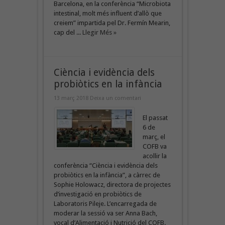
Barcelona, en la conferència “Microbiota
intestinal, molt més influent d’allò que
creiem” impartida pel Dr. Fermín Mearin,
cap del ...
Llegir Més »
Ciència i evidència dels
probiòtics en la infància
13 març 2018
Deixa un comentari
El passat
6 de
març, el
COFB va
acollir la
conferència “Ciència i evidència dels
probiòtics en la infància”, a càrrec de
Sophie Holowacz, directora de projectes
d’investigació en probiòtics de
Laboratoris Pileje. L’encarregada de
moderar la sessió va ser Anna Bach,
vocal d’Alimentació i Nutrició del COFB.