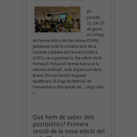
Els
passats
22, 24 i 29
de gener,
el Col·legi
de Farmacèutics de Barcelona (COFB),
juntament amb la col·laboració de la
Societat Catalana de Farmàcia Clínica
(SCFC), va organitzar la 18a edició de la
formació “Actuació farmacèutica en la
nutrició artificial”, amb el patrocini de B.
Braun, Persan Farma i Vegenat
Healthcare. El Grup de Nutrició de
Farmacèutics d’Hospitals de ...
Llegir Més
»
Què hem de saber dels
postbiòtics? Primera
sessió de la nova edició del