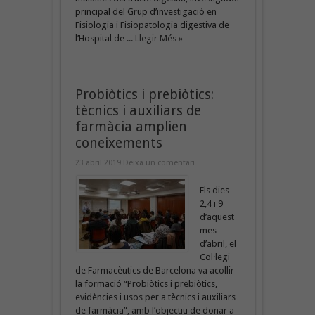
principal del Grup d’investigació en
Fisiologia i Fisiopatologia digestiva de
l’Hospital de ...
Llegir Més »
Probiòtics i prebiòtics:
tècnics i auxiliars de
farmàcia amplien
coneixements
23 abril 2019
Deixa un comentari
Els dies
2,4 i 9
d’aquest
mes
d’abril, el
Col·legi
de Farmacèutics de Barcelona va acollir
la formació “Probiòtics i prebiòtics,
evidències i usos per a tècnics i auxiliars
de farmàcia”, amb l’objectiu de donar a