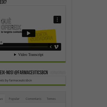
eix?
EIX-NOS! @farmaceuticsbcn
ets by farmaceuticsbcn
us
Popular
Comentaris
Temes