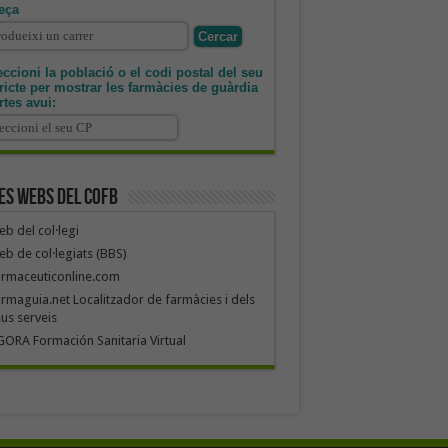
eça
ccioni la població o el codi postal del seu
tricte per mostrar les farmàcies de guàrdia
rtes avui:
es webs del COFB
b del col·legi
b de col·legiats (BBS)
armaceuticonline.com
rmaguia.net Localitzador de farmàcies i dels
us serveis
ORA Formación Sanitaria Virtual