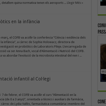
, detallem quina normativa tenen els aeroports ...
Llegir Més »
òtics en la infància
Conv
Pass
e març, el COFB va acollir la conferència “Ciència i evidència dels
 la infància”, a càrrec de Sophie Holowacz, directora de
nvestigació en probiòtics de Laboratoris Pileje. L’encarregada de
ssió va ser Anna Bach, vocal d’Alimentació i Nutrició del COFB.
 va abordar l’evolució de la microbiota intestinal del nen i ...
ació infantil al Col·legi
i 7 de febrer, el COFB va acollir el curs “Alimentació en la
ia (de 0 a 3 anys)”, orientada a tècnics i auxiliars de farmàcia,
Cone
 càrrec de Lydia Vallès, farmacèutica comunitària i membre del