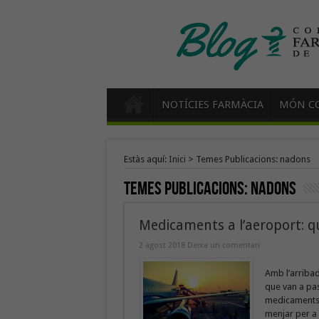
NOTÍCIES FARMÀCIA
MÓN CO
Estàs aquí:
Inici
>
Temes Publicacions: nadons
Temes Publicacions:
nadons
Medicaments a l’aeroport: q
2 agost 2018
Deixa un comentari
Amb l’arribad
que van a pas
medicaments d
menjar per a