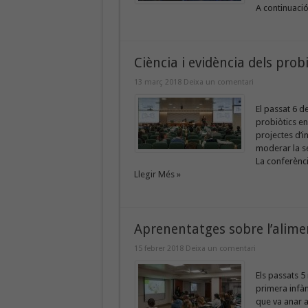
A continuació
Ciència i evidència dels probi
13 març 2018
Deixa un comentari
El passat 6 d
probiòtics en
projectes d’i
moderar la se
La conferència
Llegir Més »
Aprenentatges sobre l’aliment
15 febrer 2018
Deixa un comentari
Els passats 5 
primera infànc
que va anar a