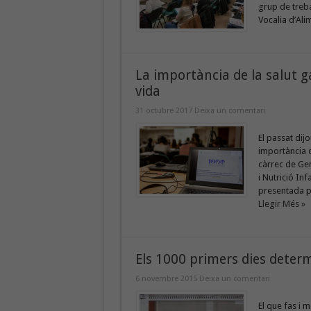
grup de treba
Vocalia d’Ali
La importància de la salut g
vida
31 octubre 2017
Deixa un comentari
El passat dij
importància d
càrrec de Ge
i Nutrició In
presentada pe
Llegir Més »
Els 1000 primers dies determ
6 novembre 2015
Deixa un comentari
El que fas i 