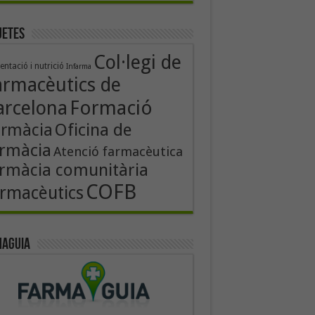
uetes
Col·legi de
entació i nutrició
Infarma
armacèutics de
Formació
arcelona
Oficina de
armàcia
rmàcia
Atenció farmacèutica
rmàcia comunitària
COFB
rmacèutics
aguia