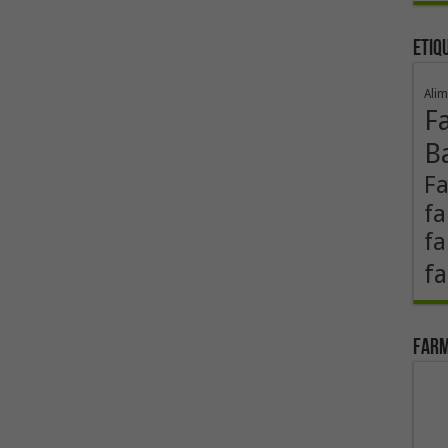
Etiq
Alim
F
B
F
fa
fa
fa
Farm