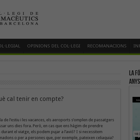
L·LEGIAL
OPINIONS DEL COL·LEGI
RECOMANACIONS
IN
La f
anys
uè cal tenir en compte?
a de l’estiu i les vacances, els aeroports s’omplen de passatgers
sar uns dies fora. Però, en cas que ens hàgim de prendre
urant el viatge, els podem pujar a l’avió? I si necessitem
 nadons o per a persones que, per exemple, pateixen celiaquia?