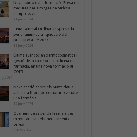
Nova edició de la formació “Presa de
mesures per a mitges de teràpia
compressiva”
21 juny 2024
Junta General Ordinària: Aprovada
per unanimitat la liquidació del
pressupost de 2023
18 juny 2024
Últims avenços en dermocosmètica i
gestió de la categoria a l’oficina de
farmàcia, en una nova formació al
COFB
uny 2024
Nova sessió sobre els punts clau a
valorar a l’hora de comprar o vendre
una farmàcia
17 juny 2024
Què hem de saber de les malalties
minoritàries i dels medicaments
orfes?
3 juny 2024