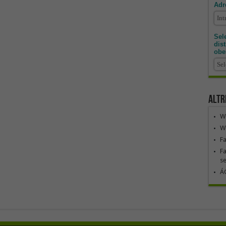
Adr
Sele
dis
obe
Altr
We
We
F
Fa
se
ÁG