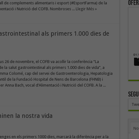
ofer
ll de complements alimentaris i esport (#EsportFarma) de la
mentació i Nutrició del COFB. Nombroses ...
Llegir Més »
astrointestinal als primers 1.000 dies de
ous 26 de novembre, el COFB va acollir la conferència “La
e la salut gastrointestinal als primers 1.000 dies de vida”, a
mma Colomé, cap del servei de Gastroenterologia, Hepatologia
fantil de la Fundació Hospital de Nens de Barcelona (FHNB) i
r Anna Bach, vocal d’Alimentació i Nutrició del COFB. A la ...
SEGU
Twe
inen la nostra vida
No
menges en els primers 1000 dies, marcarà la diferència per a la