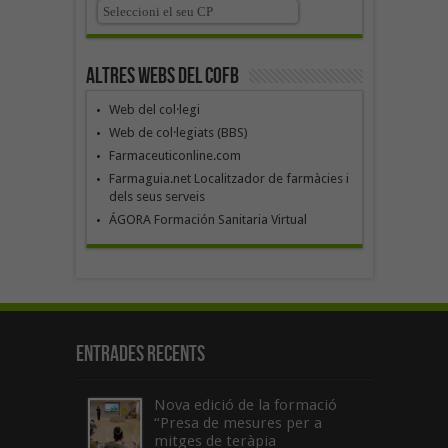
Altres webs del COFB
Web del col·legi
Web de col·legiats (BBS)
Farmaceuticonline.com
Farmaguia.net Localitzador de farmàcies i
dels seus serveis
ÁGORA Formación Sanitaria Virtual
Entrades recents
Nova edició de la formació
“Presa de mesures per a
mitges de teràpia