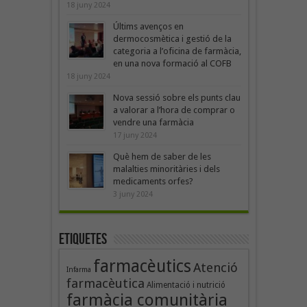
18 juny 2024
Últims avenços en
dermocosmètica i gestió de la
categoria a l’oficina de farmàcia,
en una nova formació al COFB
18 juny 2024
Nova sessió sobre els punts clau
a valorar a l’hora de comprar o
vendre una farmàcia
17 juny 2024
Què hem de saber de les
malalties minoritàries i dels
medicaments orfes?
3 juny 2024
Etiquetes
farmacèutics
Atenció
Infarma
farmacèutica
Alimentació i nutrició
farmàcia comunitària