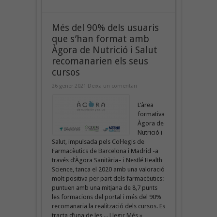
Més del 90% dels usuaris
que s’han format amb
Àgora de Nutrició i Salut
recomanarien els seus
cursos
26 gener 2021
Deixa un comentari
L’àrea
formativa
Àgora de
Nutrició i
Salut, impulsada pels Col·legis de
Farmacèutics de Barcelona i Madrid -a
través d’Àgora Sanitària– i Nestlé Health
Science, tanca el 2020 amb una valoració
molt positiva per part dels farmacèutics:
puntuen amb una mitjana de 8,7 punts
les formacions del portal i més del 90%
recomanaria la realització dels cursos. Es
tracta d’una de les ...
Llegir Més »