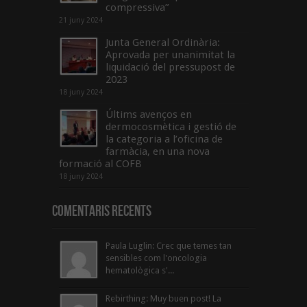
compressiva”
21 juny 2024
Junta General Ordinària:
Aprovada per unanimitat la
liquidació del pressupost de
2023
18 juny 2024
Últims avenços en
dermocosmètica i gestió de
la categoria a l’oficina de
farmàcia, en una nova
formació al COFB
18 juny 2024
Comentaris Recents
Paula Luglin: Crec que temes tan
sensibles com l'oncologia
hematològica s'...
Rebirthing: Muy buen post! La