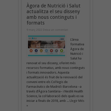
Àgora de Nutrició i Salut
actualitza el seu disseny
amb nous continguts i
formats
9 març 2022
Deixa un comentari
L’àrea
formativa
Àgora de
Nutrició i
Salut ha
renovat el seu disseny, oferint més
recursos formatius, amb nous continguts
i formats innovadors. Aquesta
actualització és fruit de la renovació del
conveni entre els Col·legis de
Farmacèutics de Madrid i Barcelona –a
través d’Àgora Sanitària– i Nestlé Health
Science, la col·laboració dels quals es va
iniciar a finals de 2018, amb ...
Llegir Més
»