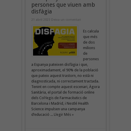
persones que viuen amb
disfàgia
21 abril 2023
Deixa un comentari
Es calcula
que més
de dos
milions
de
persones
a Espanya pateixen disfàgia i que,
aproximadament, el 90% de la població
que pateix aquest trastorn, no està ni
diagnosticada, ni correctament tractada.
Tenint en compte aquest escenari, Àgora
Sanitària, el portal de formació online
dels Col·legis de Farmacèutics de
Barcelona i Madrid, i Nestlé Health
Science impulsen una campanya
d’educació ...
Llegir Més »