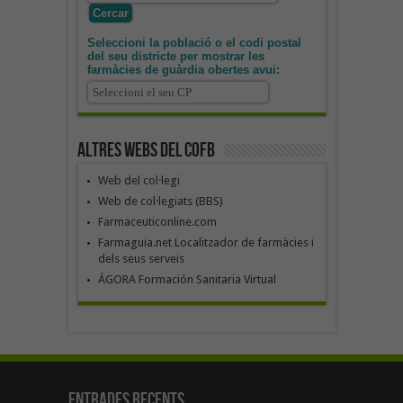
Seleccioni la població o el codi postal
del seu districte per mostrar les
farmàcies de guàrdia obertes avui:
Altres webs del COFB
Web del col·legi
Web de col·legiats (BBS)
Farmaceuticonline.com
Farmaguia.net Localitzador de farmàcies i
dels seus serveis
ÁGORA Formación Sanitaria Virtual
Entrades recents