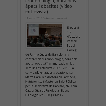
cronobiologia, hora dels
àpats i obesitat (vídeo
entrevista)
11 gener 2018
Deixa un comentari
El passat
18
d’octubre
va tenir
lloc al
Col·legi
de Farmacèutics de Barcelona la
conferència “Cronobiologia, hora dels
àpats i obesitat”, emmarcada en les
Tertúlies d’actualitat 2017 – 2018. La
convidada en aquesta ocasió va ser
Marta Garaulet, doctora en Farmàcia,
Nutricionista i Màster en Salut Pública
per la Universitat de Harvard, així com
Catedràtica de Fisiologia i Bases
Fisiològiques ...
Llegir Més »