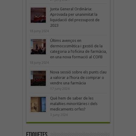
Junta General Ordinària:
Aprovada per unanimitat la
liquidació del pressupost de
2023
18 juny 2024
Últims avenços en
dermocosmètica i gestió de la
categoria a l’oficina de farmàcia,
en una nova formació al COFB
18 juny 2024
Nova sessió sobre els punts clau
a valorar a l’hora de comprar o
vendre una farmàcia
17 juny 2024
Què hem de saber de les
malalties minoritàries i dels
medicaments orfes?
3 juny 2024
Etiquetes