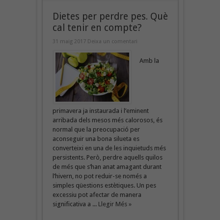
Dietes per perdre pes. Què
cal tenir en compte?
31 maig 2017
Deixa un comentari
Amb la
primavera ja instaurada i l’eminent
arribada dels mesos més calorosos, és
normal que la preocupació per
aconseguir una bona silueta es
converteixi en una de les inquietuds més
persistents. Però, perdre aquells quilos
de més que s’han anat amagant durant
l’hivern, no pot reduir-se només a
simples qüestions estètiques. Un pes
excessiu pot afectar de manera
significativa a ...
Llegir Més »