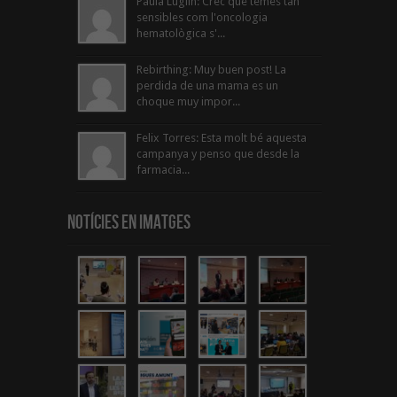
Paula Luglin: Crec que temes tan
sensibles com l'oncologia
hematològica s'...
Rebirthing: Muy buen post! La
perdida de una mama es un
choque muy impor...
Felix Torres: Esta molt bé aquesta
campanya y penso que desde la
farmacia...
Notícies en Imatges