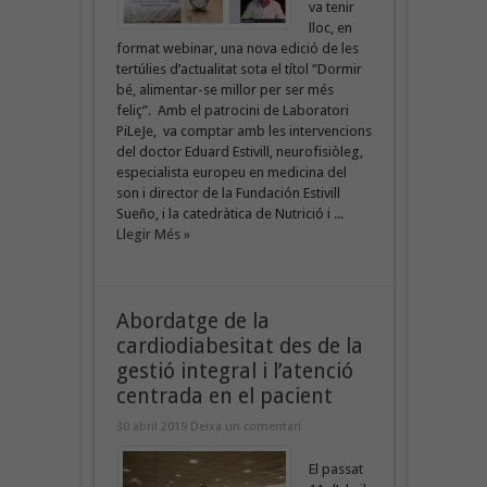
va tenir
lloc, en
format webinar, una nova edició de les
tertúlies d’actualitat sota el títol “Dormir
bé, alimentar-se millor per ser més
feliç”. Amb el patrocini de Laboratori
PiLeJe, va comptar amb les intervencions
del doctor Eduard Estivill, neurofisiòleg,
especialista europeu en medicina del
son i director de la Fundación Estivill
Sueño, i la catedràtica de Nutrició i ...
Llegir Més »
Abordatge de la
cardiodiabesitat des de la
gestió integral i l’atenció
centrada en el pacient
30 abril 2019
Deixa un comentari
El passat