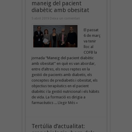
maneig del pacient
diabètic amb obesitat
5 abril 2019
Deixa un comentari
El passat
6 de març
va tenir
lloc al
COFB la
jornada “Maneig del pacient diabètic
amb obesitat” en què es van abordar,
entre d’altres, els nous reptes en la
gestió de pacients amb diabetis, els
conceptes de prediabetis i obesitat, els
objectius terapèutics en el pacient
diabètic i la gestió nutricional i els hàbits
de vida. La formació es dirigia a
farmacèutics ...
Llegir Més »
Tertúlia d’actualitat: