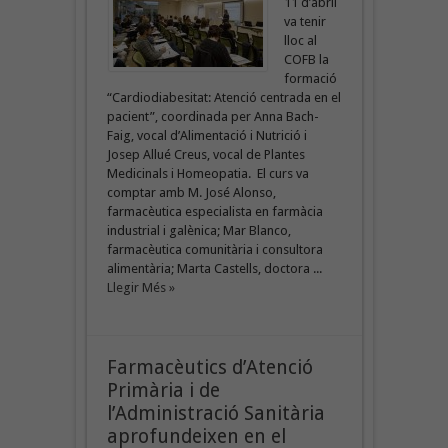
11 d’abril
va tenir
lloc al
COFB la
formació
“Cardiodiabesitat: Atenció centrada en el
pacient”, coordinada per Anna Bach-
Faig, vocal d’Alimentació i Nutrició i
Josep Allué Creus, vocal de Plantes
Medicinals i Homeopatia. El curs va
comptar amb M. José Alonso,
farmacèutica especialista en farmàcia
industrial i galènica; Mar Blanco,
farmacèutica comunitària i consultora
alimentària; Marta Castells, doctora ...
Llegir Més »
Farmacèutics d’Atenció
Primària i de
l’Administració Sanitària
aprofundeixen en el