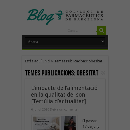
Estàs aquí:
Inici
>
Temes Publicacions: obesitat
Temes Publicacions:
obesitat
L’impacte de l’alimentació
en la qualitat del son
[Tertúlia d’actualitat]
6 juliol 2020
Deixa un comentari
El passat
17 de juny