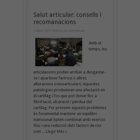
Salut articular: consells i
recomanacions
7 abril 2017
Deixa un comentari
Amb el
temps, les
articulacions poden arribar a desgastar-
se i aparèixer l’artrosi o altres
alteracions osteoarticulars. Aquestes
patologies produeixen una afectació en
el cartílag i l’os que pot donar lloc a
fibril·lació, ulceració i pèrdua del
cartílag. Per prevenir aquests problemes
és fonamental mantenir un equilibri
nutricional òptim combinat amb exercici
físic i una reducció dels factors de risc
com ...
Llegir Més »