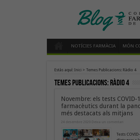
NOTÍCIES FARMÀCIA
MÓN CO
Estàs aquí:
Inici
>
Temes Publicacions: Ràdio 4
Temes Publicacions:
Ràdio 4
Novembre: els tests COVID-19
farmacèutics durant la pand
més destacats als mitjans
24 desembre 2020
Deixa un comentari
Tests COVID-1