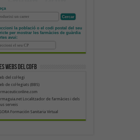
eça
ccioni la població o el codi postal del seu
tricte per mostrar les farmàcies de guàrdia
rtes avui:
es webs del COFB
b del col·legi
b de col·legiats (BBS)
armaceuticonline.com
rmaguia.net Localitzador de farmàcies i dels
us serveis
ORA Formación Sanitaria Virtual