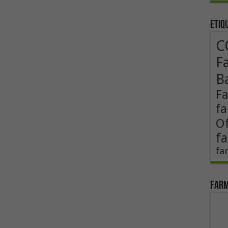
Etiq
C
F
B
F
fa
Of
fa
fa
Farm