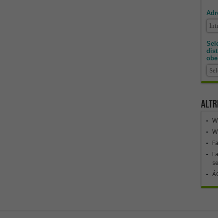
Adr
Sele
dis
obe
Altr
We
We
F
Fa
se
ÁG