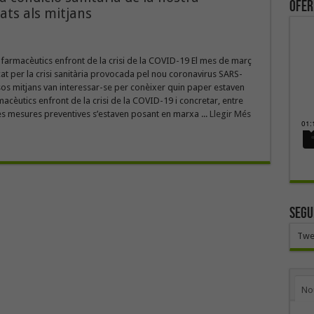
ofer
ats als mitjans
 farmacèutics enfront de la crisi de la COVID-19 El mes de març
at per la crisi sanitària provocada pel nou coronavirus SARS-
os mitjans van interessar-se per conèixer quin paper estaven
rmacèutics enfront de la crisi de la COVID-19 i concretar, entre
nes mesures preventives s’estaven posant en marxa ...
Llegir Més
SEGU
Twe
No