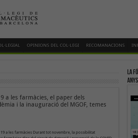
L·LEGIAL
OPINIONS DEL COL·LEGI
RECOMANACIONS
IN
La f
anys
 a les farmàcies, el paper dels
èmia i la inauguració del MGOF, temes
9 a les farmàcies Durant tot novembre, la possibilitat