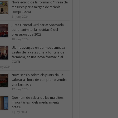
Nova edició de la formació “Presa de
mesures per a mitges de teràpia
compressiva”
21 juny 2024
Junta General Ordinària: Aprovada
per unanimitat la liquidació del
pressupost de 2023
18 juny 2024
Últims avenços en dermocosmètica i
gestió de la categoria a l’oficina de
farmàcia, en una nova formació al
COFB
uny 2024
Nova sessió sobre els punts clau a
valorar a l’hora de comprar o vendre
una farmàcia
17 juny 2024
Què hem de saber de les malalties
minoritàries i dels medicaments
orfes?
3 juny 2024