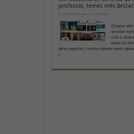
professió, temes més destac
27 abril 2020
Deixa un comentari
El paper dels
va estar marc
CoV-2. Divers
tenint els fa
altres aspectes, com ho estaven vivint i qui
»