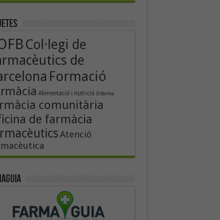
uetes
OFB
Col·legi de
armacèutics de
Formació
arcelona
armàcia
Alimentació i nutrició
Infarma
rmàcia comunitària
icina de farmàcia
rmacèutics
Atenció
rmacèutica
aguia