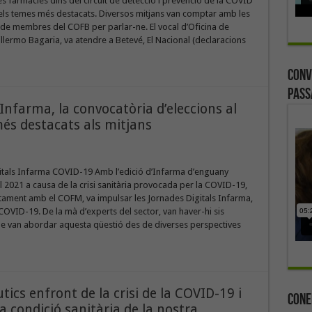
les farmàcies dins del circuit de detecció i prevenció de la COVID
els temes més destacats. Diversos mitjans van comptar amb les
de membres del COFB per parlar-ne. El vocal d’Oficina de
llermo Bagaria, va atendre a Betevé, El Nacional (declaracions
Conv
Pass
’Infarma, la convocatòria d’eleccions al
és destacats als mitjans
itals Infarma COVID-19 Amb l’edició d’Infarma d’enguany
2021 a causa de la crisi sanitària provocada per la COVID-19,
tament amb el COFM, va impulsar les Jornades Digitals Infarma,
COVID-19. De la mà d’experts del sector, van haver-hi sis
e van abordar aquesta qüestió des de diverses perspectives
ics enfront de la crisi de la COVID-19 i
Cone
a condició sanitària de la nostra