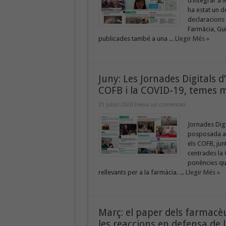
d’integrar a 
ha estat un d
declaracions 
Farmàcia, Gui
publicades també a una ...
Llegir Més »
Juny: Les Jornades Digitals d
COFB i la COVID-19, temes m
31 juliol 2020
Deixa un comentari
Jornades Dig
posposada al 
els COFB, jun
centrades la 
ponències qu
rellevants per a la farmàcia. ...
Llegir Més »
Març: el paper dels farmacèut
les reaccions en defensa de l