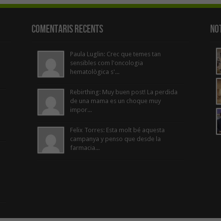
Comentaris Recents
Not
Paula Luglin: Crec que temes tan
sensibles com l'oncologia
hematològica s'...
Rebirthing: Muy buen post! La perdida
de una mama es un choque muy
impor...
Felix Torres: Esta molt bé aquesta
campanya y penso que desde la
farmacia...