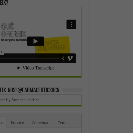
eix?
EIX-NOS! @farmaceuticsbcn
ets by farmaceuticsbcn
us
Popular
Comentaris
Temes