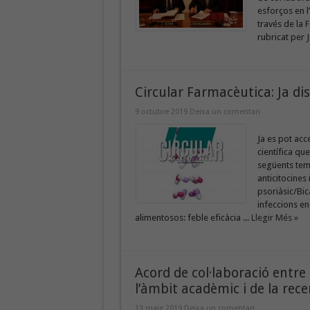
esforços en l
través de la F
rubricat per J
Circular Farmacèutica: Ja di
9 octubre 2019
Deixa un comentari
Ja es pot acc
científica qu
següents teme
anticitocines
psoriàsic/Bic
infeccions en
alimentosos: feble eficàcia ...
Llegir Més »
Acord de col·laboració entre 
l’àmbit acadèmic i de la rece
13 maig 2019
Deixa un comentari