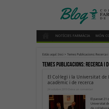
NOTÍCIES FARMÀCIA
MÓN CO
Estàs aquí:
Inici
>
Temes Publicacions: Recerca i
Temes Publicacions:
Recerca i 
El Col·legi i la Universitat 
acadèmic i de recerca
24 octubre 2019
Deixa un comentari
El passat 21 
Universitat d
de col·laborac