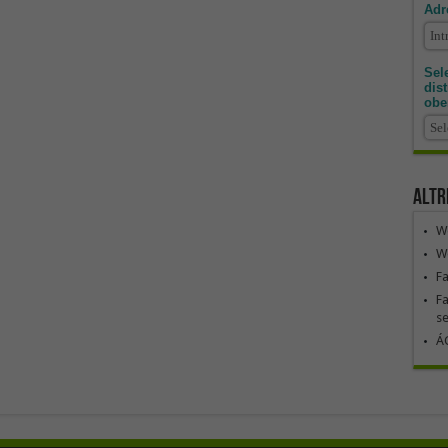
Adr
Sele
dis
obe
Altr
We
We
F
Fa
se
ÁG