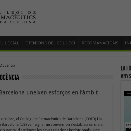
L·LEGIAL
OPINIONS DEL COL·LEGI
RECOMANACIONS
IN
 Docència
La f
anys
Docència
de Barcelona uneixen esforços en l’àmbit
d’octubre, el Col·legi de Farmacèutics de Barcelona (COFB) i la
e Barcelona (UB) van signar un conveni on s’estableix un marc
ió per tal d’estrènyer les seves relacions institucionals i unir