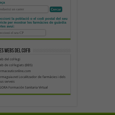
eça
ccioni la població o el codi postal del seu
tricte per mostrar les farmàcies de guàrdia
rtes avui:
es webs del COFB
b del col·legi
b de col·legiats (BBS)
armaceuticonline.com
rmaguia.net Localitzador de farmàcies i dels
us serveis
ORA Formación Sanitaria Virtual