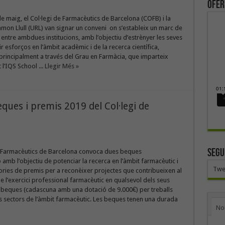
ofer
de maig, el Col·legi de Farmacèutics de Barcelona (COFB) i la
amon Llull (URL) van signar un conveni on s’estableix un marc de
 entre ambdues institucions, amb l’objectiu d’estrènyer les seves
ir esforços en l’àmbit acadèmic i de la recerca científica,
 principalment a través del Grau en Farmàcia, que imparteix
l’IQS School ...
Llegir Més »
ques i premis 2019 del Col·legi de
SEGU
de Farmacèutics de Barcelona convoca dues beques
ó amb l’objectiu de potenciar la recerca en l’àmbit farmacèutic i
Twe
ries de premis per a reconèixer projectes que contribueixen al
de l’exercici professional farmacèutic en qualsevol dels seus
 beques (cadascuna amb una dotació de 9.000€) per treballs
s sectors de l’àmbit farmacèutic. Les beques tenen una durada
No