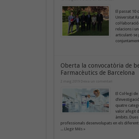
El passat 10 
Universitat R
col·laboració
relacions i un
articulant-se
conjuntament 
Oberta la convocatòria de be
Farmacèutics de Barcelona
2 maig 2019
Deixa un comentari
El Col·legi 
d’investigaci
quatre catego
valor afegit 
àmbits. Dues
professionals desenvolupats en els diferent
...
Llegir Més »