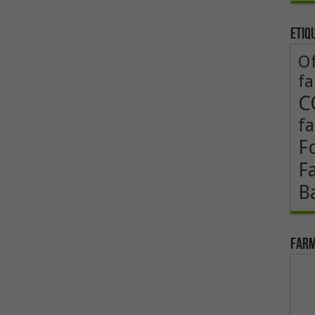
Etiq
Of
fa
C
fa
F
F
B
Farm