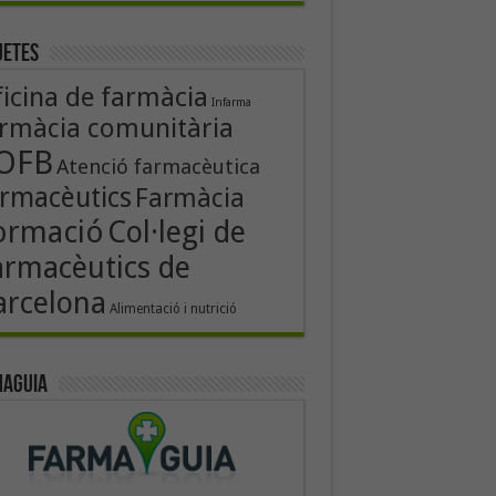
uetes
icina de farmàcia
Infarma
rmàcia comunitària
OFB
Atenció farmacèutica
rmacèutics
Farmàcia
ormació
Col·legi de
armacèutics de
arcelona
Alimentació i nutrició
aguia