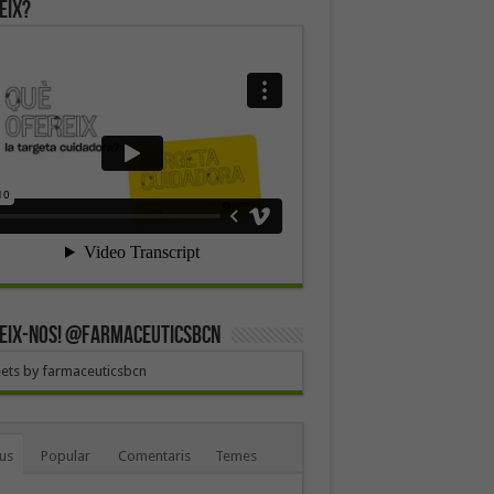
eix?
EIX-NOS! @farmaceuticsbcn
ets by farmaceuticsbcn
us
Popular
Comentaris
Temes