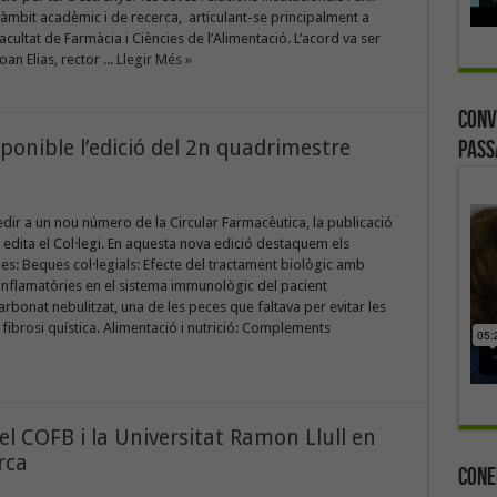
’àmbit acadèmic i de recerca, articulant-se principalment a
acultat de Farmàcia i Ciències de l’Alimentació. L’acord va ser
oan Elias, rector ...
Llegir Més »
Conv
sponible l’edició del 2n quadrimestre
Pass
edir a un nou número de la Circular Farmacèutica, la publicació
e edita el Col·legi. En aquesta nova edició destaquem els
s: Beques col·legials: Efecte del tractament biològic amb
 inflamatòries en el sistema immunològic del pacient
arbonat nebulitzat, una de les peces que faltava per evitar les
 fibrosi quística. Alimentació i nutrició: Complements
el COFB i la Universitat Ramon Llull en
rca
Cone