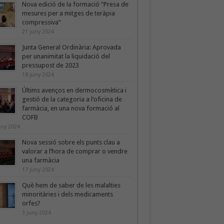
Nova edició de la formació “Presa de
mesures per a mitges de teràpia
compressiva”
21 juny 2024
Junta General Ordinària: Aprovada
per unanimitat la liquidació del
pressupost de 2023
18 juny 2024
Últims avenços en dermocosmètica i
gestió de la categoria a l’oficina de
farmàcia, en una nova formació al
COFB
uny 2024
Nova sessió sobre els punts clau a
valorar a l’hora de comprar o vendre
una farmàcia
17 juny 2024
Què hem de saber de les malalties
minoritàries i dels medicaments
orfes?
3 juny 2024