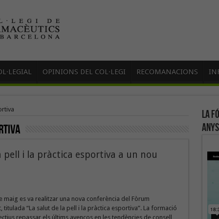
L·LEGIAL
OPINIONS DEL COL·LEGI
RECOMANACIONS
IN
rtiva
La f
anys
rtiva
 pell i la pràctica esportiva a un nou
e maig es va realitzar una nova conferència del Fòrum
titulada “La salut de la pell i la pràctica esportiva”. La formació
ectius repassar els últims avenços en les tendències de consell