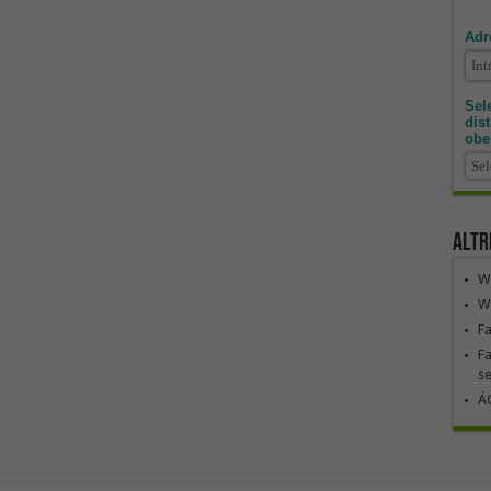
Adr
Sele
dis
obe
Altr
We
We
F
Fa
se
ÁG