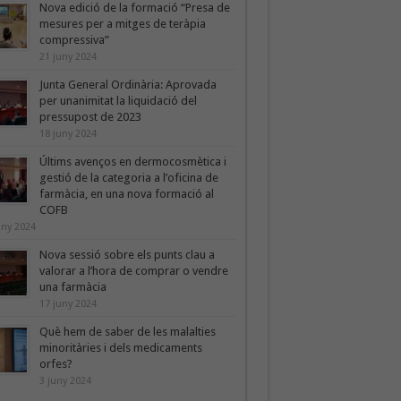
Nova edició de la formació “Presa de
mesures per a mitges de teràpia
compressiva”
21 juny 2024
Junta General Ordinària: Aprovada
per unanimitat la liquidació del
pressupost de 2023
18 juny 2024
Últims avenços en dermocosmètica i
gestió de la categoria a l’oficina de
farmàcia, en una nova formació al
COFB
uny 2024
Nova sessió sobre els punts clau a
valorar a l’hora de comprar o vendre
una farmàcia
17 juny 2024
Què hem de saber de les malalties
minoritàries i dels medicaments
orfes?
3 juny 2024