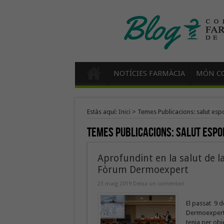
NOTÍCIES FARMÀCIA
MÓN CO
Estàs aquí:
Inici
>
Temes Publicacions: salut espo
Temes Publicacions:
salut espo
Aprofundint en la salut de la
Fòrum Dermoexpert
23 maig 2019
Deixa un comentari
El passat 9 d
Dermoexpert, 
tenia per obj