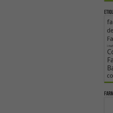
Etiq
fa
de
F
i nut
Co
F
B
co
Farm