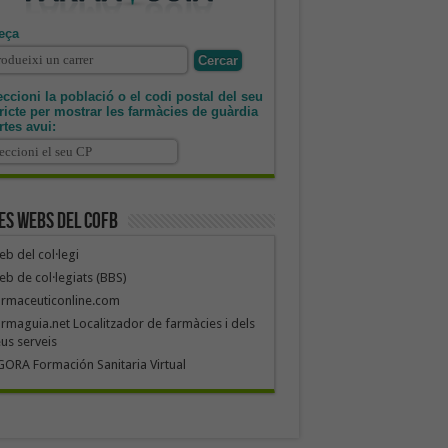
eça
ccioni la població o el codi postal del seu
tricte per mostrar les farmàcies de guàrdia
rtes avui:
es webs del COFB
b del col·legi
b de col·legiats (BBS)
armaceuticonline.com
rmaguia.net Localitzador de farmàcies i dels
us serveis
ORA Formación Sanitaria Virtual