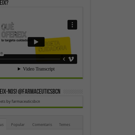
eix?
EIX-NOS! @farmaceuticsbcn
ets by farmaceuticsbcn
us
Popular
Comentaris
Temes