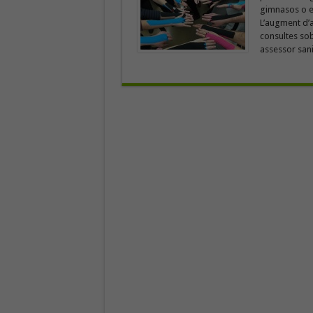
gimnasos o en 
L’augment d’a
consultes sob
assessor sanit