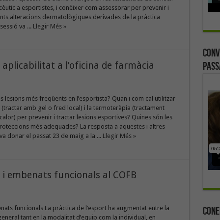
tic a esportistes, i conèixer com assessorar per prevenir i
ents alteracions dermatològiques derivades de la pràctica
sessió va ...
Llegir Més »
Conv
 aplicabilitat a l’oficina de farmàcia
Pass
s lesions més freqüents en l’esportista? Quan i com cal utilitzar
a (tractar amb gel o fred local) i la termoteràpia (tractament
 calor) per prevenir i tractar lesions esportives? Quines són les
 proteccions més adequades? La resposta a aquestes i altres
va donar el passat 23 de maig a la ...
Llegir Més »
a i embenats funcionals al COFB
nats funcionals La pràctica de l’esport ha augmentat entre la
Cone
eneral tant en la modalitat d’equip com la individual, en