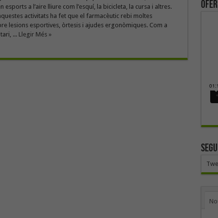
ofer
esports a l’aire lliure com l’esquí, la bicicleta, la cursa i altres.
questes activitats ha fet que el farmacèutic rebi moltes
re lesions esportives, òrtesis i ajudes ergonòmiques. Com a
ari, ...
Llegir Més »
SEGU
Twe
No