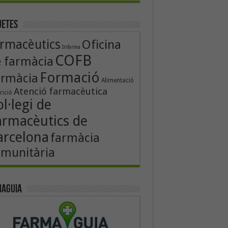
uetes
rmacèutics
Oficina
Infarma
COFB
 farmàcia
Formació
armàcia
Alimentació
Atenció farmacèutica
rició
l·legi de
armacèutics de
arcelona
farmàcia
munitària
aguia