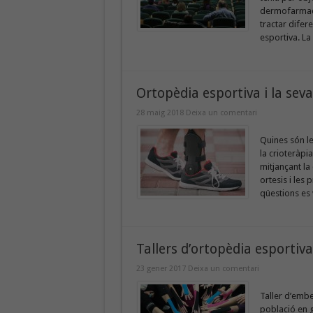
dermofarmacèu
tractar difer
esportiva. La 
Ortopèdia esportiva i la seva
28 maig 2018
Deixa un comentari
Quines són le
la crioteràpi
mitjançant la
ortesis i les
qüestions es 
Tallers d’ortopèdia esportiv
23 gener 2017
Deixa un comentari
Taller d’embe
població en g