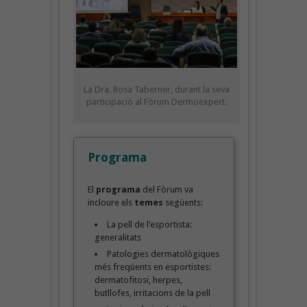
La Dra. Rosa Taberner, durant la seva
participació al Fòrum Dermoexpert.
Programa
El
programa
del Fòrum va
incloure els
temes
següents:
La pell de l’esportista:
generalitats
Patologies dermatològiques
més freqüents en esportistes:
dermatofitosi, herpes,
butllofes, irritacions de la pell