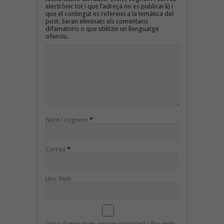
electrònic tot i que l’adreça no es publicarà) i
que el contingut es refereixi a la temàtica del
post. Seran eliminats els comentaris
difamatoris o que utilitzin un llenguatge
ofensiu.
Nom i cognom
*
Correu
*
Lloc Web
Desa el meu nom, correu electrònic i lloc web