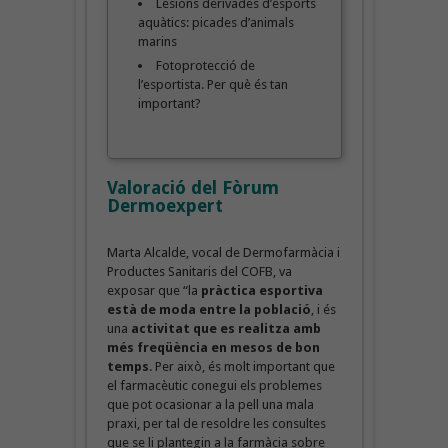
Lesions derivades d’esports
aquàtics: picades d’animals
marins
Fotoprotecció de
l’esportista. Per què és tan
important?
Valoració del Fòrum
Dermoexpert
Marta Alcalde, vocal de Dermofarmàcia i
Productes Sanitaris del COFB, va
exposar que “la
pràctica esportiva
està de moda entre la població
, i és
una
activitat que es realitza amb
més freqüència en mesos de bon
temps
. Per això, és molt important que
el farmacèutic conegui els problemes
que pot ocasionar a la pell una mala
praxi, per tal de resoldre les consultes
que se li plantegin a la farmàcia sobre