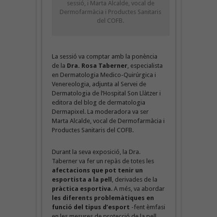
sessió, i Marta Alcalde, vocal de
Dermofarmàcia i Productes Sanitaris
del COFB.
La sessió va comptar amb la ponència
de la
Dra. Rosa Taberner
, especialista
en Dermatologia Medico-Quirúrgica i
Venereologia, adjunta al Servei de
Dermatologia de l’Hospital Son Llàtzer i
editora del blog de dermatologia
Dermapixel. La moderadora va ser
Marta Alcalde, vocal de Dermofarmàcia i
Productes Sanitaris del COFB.
Durant la seva exposició, la Dra.
Taberner va fer un repàs de totes les
afectacions que pot tenir un
esportista a la pell
, derivades de la
pràctica esportiva
. A més, va abordar
les diferents problemàtiques en
funció del tipus d’esport
-fent èmfasi
en les mesures de protecció de la pell