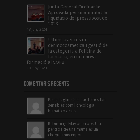
Junta General Ordinària:
Aprovada per unanimitat la
liquidació del pressupost de
2023
18 juny 2024
Últims avenços en
dermocosmètica i gestió de
la categoria a l’oficina de
farmàcia, en una nova
formació al COFB
18 juny 2024
Comentaris Recents
Paula Luglin: Crec que temes tan
sensibles com l'oncologia
hematològica s'...
Rebirthing: Muy buen post! La
perdida de una mama es un
choque muy impor...