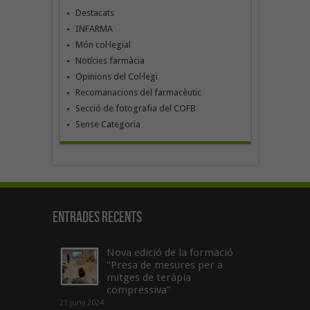
Destacats
INFARMA
Món col·legial
Notícies farmàcia
Opinions del Col·legi
Recomanacions del farmacèutic
Secció de fotografia del COFB
Sense Categoria
Entrades recents
Nova edició de la formació
“Presa de mesures per a
mitges de teràpia
compressiva”
21 juny 2024