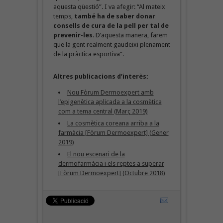
aquesta qüestió”. I va afegir: “Al mateix
temps,
també ha de saber donar
consells de cura de la pell per tal de
prevenir-les
. D’aquesta manera, farem
que la gent realment gaudeixi plenament
de la pràctica esportiva”.
Altres publicacions d’interès:
Nou Fòrum Dermoexpert amb
l’epigenètica aplicada a la cosmètica
com a tema central (Març 2019)
La cosmètica coreana arriba a la
farmàcia [Fòrum Dermoexpert] (Gener
2019)
El nou escenari de la
dermofarmàcia i els reptes a superar
[Fòrum Dermoexpert] (Octubre 2018)