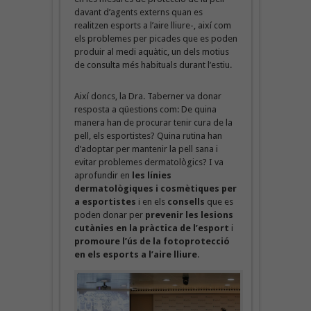
davant d’agents externs quan es
realitzen esports a l’aire lliure-, així com
els problemes per picades que es poden
produir al medi aquàtic, un dels motius
de consulta més habituals durant l’estiu.
Així doncs, la Dra. Taberner va donar
resposta a qüestions com: De quina
manera han de procurar tenir cura de la
pell, els esportistes? Quina rutina han
d’adoptar per mantenir la pell sana i
evitar problemes dermatològics? I va
aprofundir en
les línies
dermatològiques i cosmètiques per
a esportistes
i en els
consells
que es
poden donar per
prevenir les lesions
cutànies en la pràctica de l’esport
i
promoure l’ús de la fotoprotecció
en els esports a l’aire lliure
.