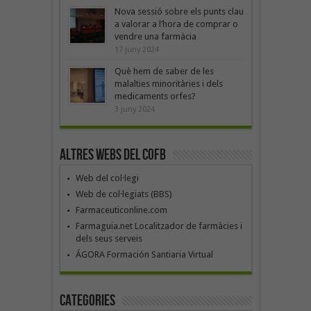
Nova sessió sobre els punts clau
a valorar a l’hora de comprar o
vendre una farmàcia
17 juny 2024
Què hem de saber de les
malalties minoritàries i dels
medicaments orfes?
3 juny 2024
Altres webs del COFB
Web del col·legi
Web de col·legiats (BBS)
Farmaceuticonline.com
Farmaguia.net Localitzador de farmàcies i
dels seus serveis
ÁGORA Formación Santiaria Virtual
Categories