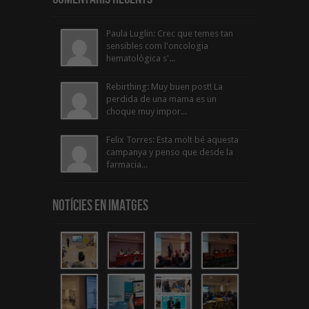
Paula Luglin: Crec que temes tan
sensibles com l'oncologia
hematològica s'...
Rebirthing: Muy buen post! La
perdida de una mama es un
choque muy impor...
Felix Torres: Esta molt bé aquesta
campanya y penso que desde la
farmacia...
Notícies en Imatges