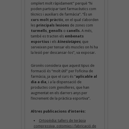
omplert molt ràpidament” perquè “hi
poden participar tant farmacèutics com
tècnics i auxiliars de farmàcia”. “És un
curs molt pràctic
, en el qual s’aborden
les
principals lesions
de zones com
turmells
,
genolls
o
canells
. A més,
també es tracten els
embenats
esportius
i els
kinesiotapes
, que
serveixen per tensar els muscles on hi ha
la lesió per descansar-los”, va exposar.
Gironès considera que aquest tipus de
formació és “molt útil” per l’oficina de
farmàcia, ja que el curs és “
aplicable al
dia a dia
, i a la dispensació de
productes com genolleres, que han
augmentat en els darrers anys per
l’increment de la pràctica esportiva”.
Altres publicacions d’interès:
Ortopèdia: tallers de teràpia
compressiva, ostomies i fabricació de