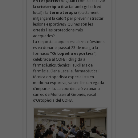
en l’esportista
? Quan i com cal utilitzar
la
crioteràpia
(tractar amb gel o fred
local) i la
termoteràpia
(tractament
mitjançant la calor) per prevenir i tractar
lesions esportives? Quines són les
ortesis i les proteccions més
adequades?
La resposta a aquestes i altres qüestions
es va donar el passat 23 de maig a la
formació
“Ortopèdia esportiva”
,
celebrada al COFB i dirigida a
farmacèutics, tècnics i auxiliars de
farmàcia. Elena Lacalle, farmacèutica i
tècnica ortopedista especialista en
medicina esportiva, va ser l’encarregada
d’impartir-la. La coordinació va anar a
càrrec de Montserrat Gironès, vocal
d’Ortopèdia del COFB.