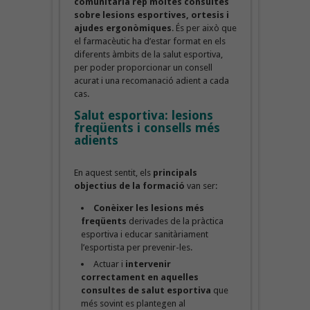
comunitària rep moltes consultes
sobre lesions esportives, ortesis i
ajudes ergonòmiques
. És per això que
el farmacèutic ha d’estar format en els
diferents àmbits de la salut esportiva,
per poder proporcionar un consell
acurat i una recomanació adient a cada
cas.
Salut esportiva: lesions
freqüents i consells més
adients
En aquest sentit, els
principals
objectius de la formació
van ser:
Conèixer les lesions més
freqüents
derivades de la pràctica
esportiva i educar sanitàriament
l’esportista per prevenir-les.
Actuar i
intervenir
correctament en aquelles
consultes de salut esportiva
que
més sovint es plantegen al