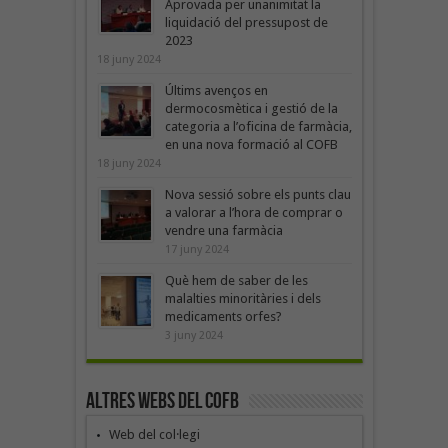
Aprovada per unanimitat la
liquidació del pressupost de
2023
18 juny 2024
Últims avenços en
dermocosmètica i gestió de la
categoria a l’oficina de farmàcia,
en una nova formació al COFB
18 juny 2024
Nova sessió sobre els punts clau
a valorar a l’hora de comprar o
vendre una farmàcia
17 juny 2024
Què hem de saber de les
malalties minoritàries i dels
medicaments orfes?
3 juny 2024
Altres webs del COFB
Web del col·legi