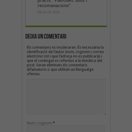
pràctic “Plantilles: usos i
recomanacions”
febrer 28, 2024
Deixa un Comentari
Els comentaris es moderaran. És necessària la
identificació de l’autor (nom, cognom i correu
electrònic tot i que l’adreça no es publicarà) i
que el contingut es refereixi a la temàtica del
post. Seran eliminats els comentaris
difamatoris o que utilitzin un llenguatge
ofensiu.
Nom i cognom
*