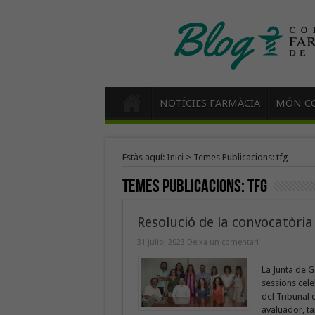
NOTÍCIES FARMÀCIA
MÓN CO
Estàs aquí:
Inici
>
Temes Publicacions: tfg
Temes Publicacions:
tfg
Resolució de la convocatòri
31 juliol 2023
Deixa un comentari
La Junta de G
sessions celeb
del Tribunal 
avaluador, ta