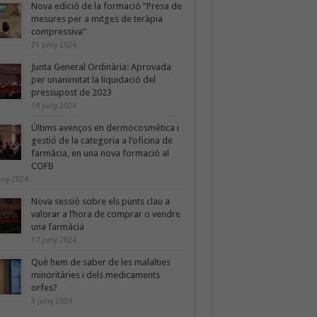
Nova edició de la formació “Presa de
mesures per a mitges de teràpia
compressiva”
21 juny 2024
Junta General Ordinària: Aprovada
per unanimitat la liquidació del
pressupost de 2023
18 juny 2024
Últims avenços en dermocosmètica i
gestió de la categoria a l’oficina de
farmàcia, en una nova formació al
COFB
uny 2024
Nova sessió sobre els punts clau a
valorar a l’hora de comprar o vendre
una farmàcia
17 juny 2024
Què hem de saber de les malalties
minoritàries i dels medicaments
orfes?
3 juny 2024