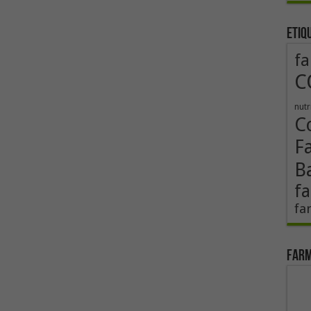
Etiq
fa
C
nutr
Co
F
B
fa
fa
Farm