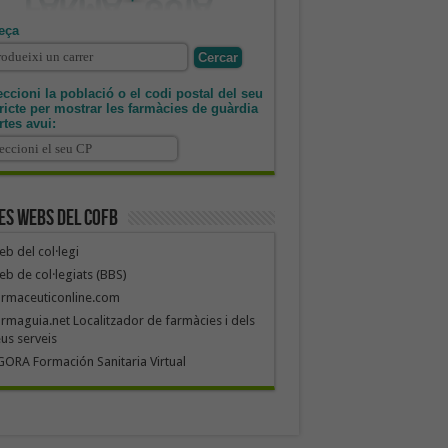
eça
ccioni la població o el codi postal del seu
tricte per mostrar les farmàcies de guàrdia
rtes avui:
es webs del COFB
b del col·legi
b de col·legiats (BBS)
armaceuticonline.com
rmaguia.net Localitzador de farmàcies i dels
us serveis
ORA Formación Sanitaria Virtual