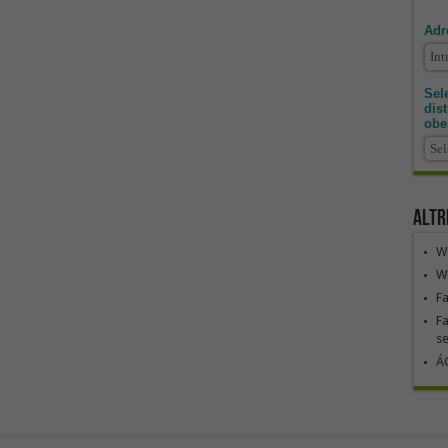
Adr
Sele
dis
obe
Altr
We
We
F
Fa
se
ÁG