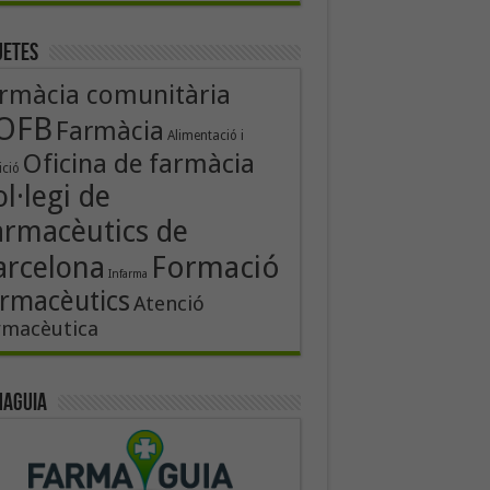
uetes
rmàcia comunitària
OFB
Farmàcia
Alimentació i
Oficina de farmàcia
ició
l·legi de
armacèutics de
Formació
arcelona
Infarma
rmacèutics
Atenció
rmacèutica
aguia