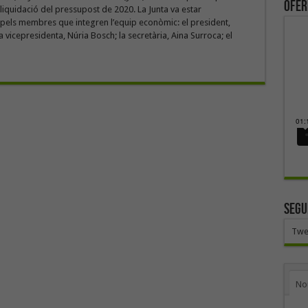
ofer
 liquidació del pressupost de 2020. La Junta va estar
pels membres que integren l’equip econòmic: el president,
a vicepresidenta, Núria Bosch; la secretària, Aina Surroca; el
SEGU
Twe
No