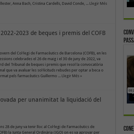
ester, Anna Bach, Cristina Cardells, David Conde, ...
Llegir Més
Conv
a 2022-2023 de beques i premis del COFB
Pass
overn del Col·legi de Farmacèutics de Barcelona (COFB), en les
essions celebrades el 26 de maig i el 30 de juny de 2022, va
rd del Tribunal de beques i premis que resol la convocatòria
unal que va avaluar les sol·licituds rebudes per optar a beca o
rmat pels farmacèutics Guillermo ...
Llegir Més »
ovada per unanimitat la liquidació del
uns 28 de juny va tenir lloc al Col·legi de Farmacèutics de
Cone
FB) la Junta General Ordinària (JGO) on es va aprovar per