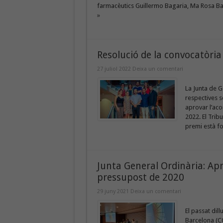
farmacèutics Guillermo Bagaria, Ma Rosa Ball
»
Resolució de la convocatòri
27 juliol 2022
Deixa un comentari
La Junta de G
respectives s
aprovar l’aco
2022. El Trib
premi està fo
Junta General Ordinària: Apr
pressupost de 2020
29 juny 2021
Deixa un comentari
El passat dill
Barcelona (CO