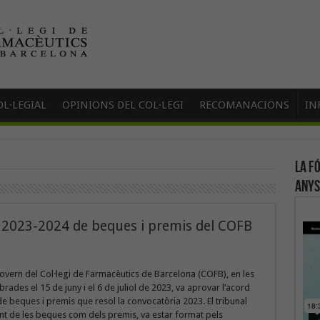
L·LEGIAL
OPINIONS DEL COL·LEGI
RECOMANACIONS
IN
La f
anys
a 2023-2024 de beques i premis del COFB
overn del Col·legi de Farmacèutics de Barcelona (COFB), en les
rades el 15 de juny i el 6 de juliol de 2023, va aprovar l’acord
de beques i premis que resol la convocatòria 2023. El tribunal
nt de les beques com dels premis, va estar format pels