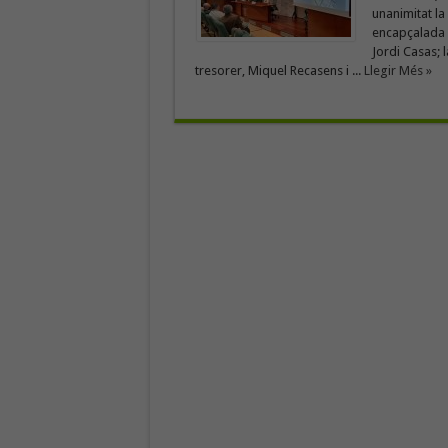
unanimitat la
encapçalada 
Jordi Casas; l
tresorer, Miquel Recasens i ...
Llegir Més »