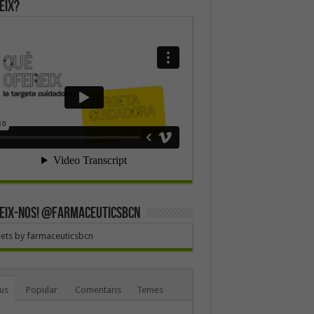
eix?
EIX-NOS! @farmaceuticsbcn
ets by farmaceuticsbcn
us
Popular
Comentaris
Temes