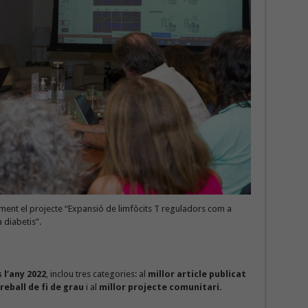
ment el projecte “Expansió de limfòcits T reguladors com a
 diabetis”.
 l’any 2022
, inclou tres categories: al
millor article publicat
reball de fi de grau
i al
millor projecte comunitari.