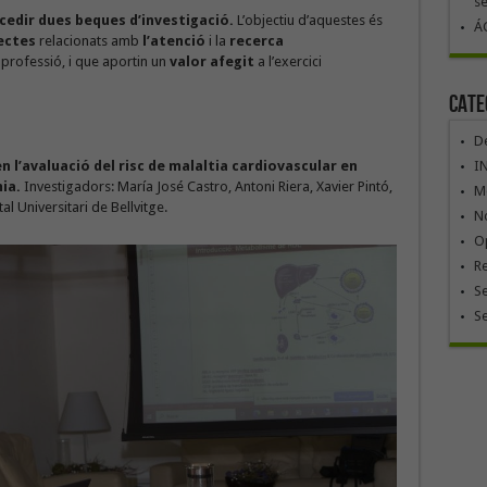
se
edir dues beques d’investigació.
L’objectiu d’aquestes és
ÁG
ectes
relacionats amb
l’atenció
i la
recerca
 professió, i que aportin un
valor afegit
a l’exercici
Cate
De
en l’avaluació del risc de malaltia cardiovascular en
I
ia.
Investigadors: María José Castro, Antoni Riera, Xavier Pintó,
Mó
l Universitari de Bellvitge.
No
Op
R
Se
S