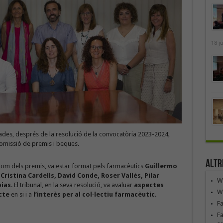
18 j
des, després de la resolució de la convocatòria 2023-2024,
omissió de premis i beques.
Altr
 com dels premis, va estar format pels farmacèutics
Guillermo
,
Cristina Cardells, David Conde, Roser Vallés, Pilar
We
pias
. El tribunal, en la seva resolució, va avaluar
aspectes
We
cte
en si i a
l’interès per al col·lectiu farmacèutic.
F
Fa