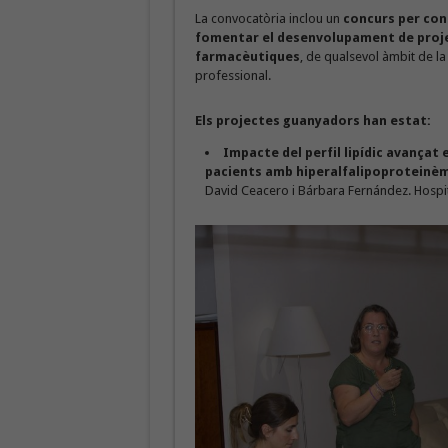
La convocatòria inclou un
concurs per conc
fomentar el desenvolupament de proj
farmacèutiques
, de qualsevol àmbit de la
professional.
Els projectes guanyadors han estat:
Impacte del perfil lipídic avançat 
pacients amb hiperalfalipoproteinèm
David Ceacero i Bárbara Fernández. Hospita