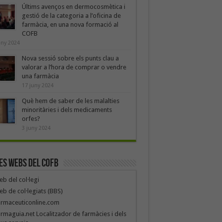
Últims avenços en dermocosmètica i
gestió de la categoria a l’oficina de
farmàcia, en una nova formació al
COFB
uny 2024
Nova sessió sobre els punts clau a
valorar a l’hora de comprar o vendre
una farmàcia
17 juny 2024
Què hem de saber de les malalties
minoritàries i dels medicaments
orfes?
3 juny 2024
es webs del COFB
b del col·legi
b de col·legiats (BBS)
armaceuticonline.com
rmaguia.net Localitzador de farmàcies i dels