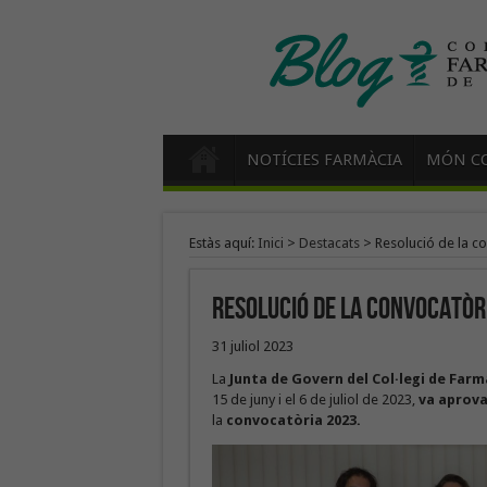
NOTÍCIES FARMÀCIA
MÓN CO
Estàs aquí:
Inici
>
Destacats
>
Resolució de la c
Resolució de la convocatòri
31 juliol 2023
La
Junta de Govern del Col·legi de Far
15 de juny i el 6 de juliol de 2023,
va aprova
la
convocatòria 2023.