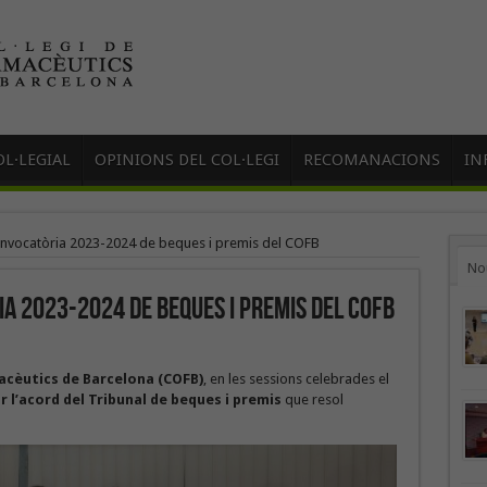
L·LEGIAL
OPINIONS DEL COL·LEGI
RECOMANACIONS
IN
onvocatòria 2023-2024 de beques i premis del COFB
No
a 2023-2024 de beques i premis del COFB
macèutics de Barcelona
(COFB)
, en les sessions celebrades el
r l’acord del Tribunal de beques
i premis
que resol