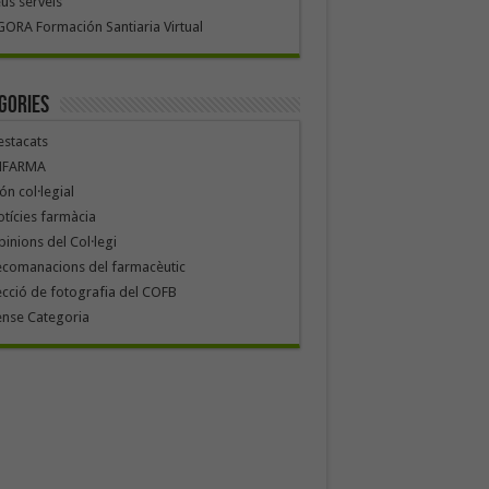
us serveis
ORA Formación Santiaria Virtual
gories
stacats
NFARMA
n col·legial
tícies farmàcia
inions del Col·legi
ecomanacions del farmacèutic
cció de fotografia del COFB
ense Categoria