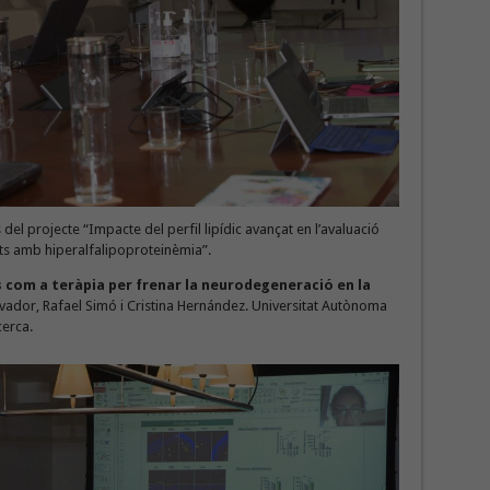
del projecte “Impacte del perfil lipídic avançat en l’avaluació
nts amb hiperalfalipoproteinèmia”.
s com a teràpia per frenar la neurodegeneració en la
lvador, Rafael Simó i Cristina Hernández. Universitat Autònoma
cerca.