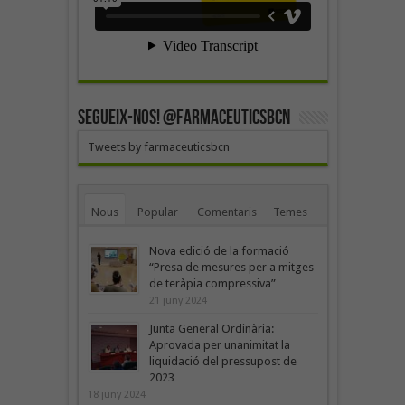
SEGUEIX-NOS! @farmaceuticsbcn
Tweets by farmaceuticsbcn
Nous
Popular
Comentaris
Temes
Nova edició de la formació
“Presa de mesures per a mitges
de teràpia compressiva”
21 juny 2024
Junta General Ordinària:
Aprovada per unanimitat la
liquidació del pressupost de
2023
18 juny 2024