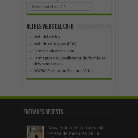
Altres webs del COFB
Web del col·legi
Web de col·legiats (BBS)
Farmaceuticonline.com
Farmaguia.net Localitzador de farmàcies i
dels seus serveis
ÁGORA Formación Sanitaria Virtual
Entrades recents
Nova edició de la formació
“Presa de mesures per a