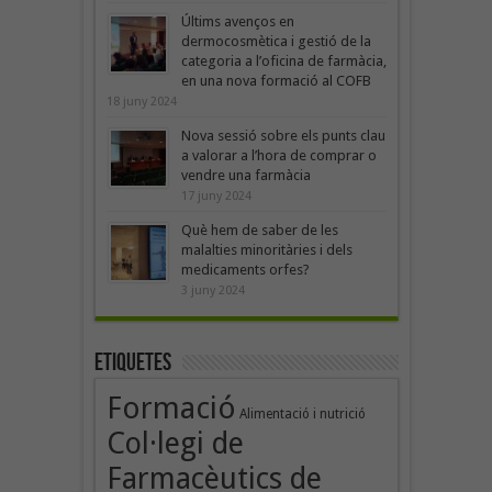
Últims avenços en
dermocosmètica i gestió de la
categoria a l’oficina de farmàcia,
en una nova formació al COFB
18 juny 2024
Nova sessió sobre els punts clau
a valorar a l’hora de comprar o
vendre una farmàcia
17 juny 2024
Què hem de saber de les
malalties minoritàries i dels
medicaments orfes?
3 juny 2024
Etiquetes
Formació
Alimentació i nutrició
Col·legi de
Farmacèutics de