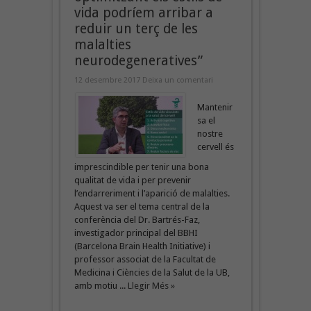
vida podríem arribar a
reduir un terç de les
malalties
neurodegeneratives”
12 desembre 2017
Deixa un comentari
Mantenir
sa el
nostre
cervell és
imprescindible per tenir una bona
qualitat de vida i per prevenir
l’endarreriment i l’aparició de malalties.
Aquest va ser el tema central de la
conferència del Dr. Bartrés-Faz,
investigador principal del BBHI
(Barcelona Brain Health Initiative) i
professor associat de la Facultat de
Medicina i Ciències de la Salut de la UB,
amb motiu ...
Llegir Més »