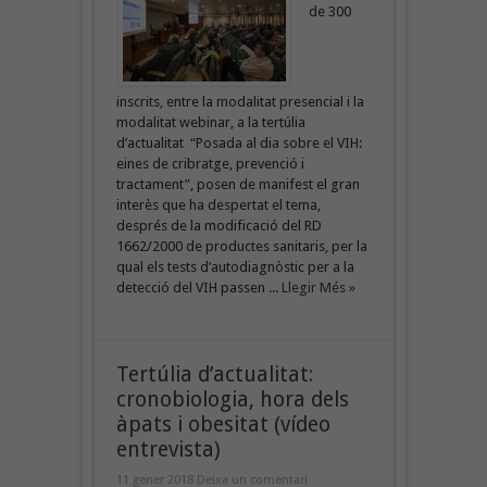
de 300
inscrits, entre la modalitat presencial i la
modalitat webinar, a la tertúlia
d’actualitat “Posada al dia sobre el VIH:
eines de cribratge, prevenció i
tractament”, posen de manifest el gran
interès que ha despertat el tema,
després de la modificació del RD
1662/2000 de productes sanitaris, per la
qual els tests d’autodiagnòstic per a la
detecció del VIH passen ...
Llegir Més »
Tertúlia d’actualitat:
cronobiologia, hora dels
àpats i obesitat (vídeo
entrevista)
11 gener 2018
Deixa un comentari