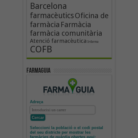
Barcelona
farmacèutics
Oficina de
farmàcia
Farmàcia
farmàcia comunitària
Atenció farmacèutica
Infarma
COFB
Farmaguia
Adreça
Seleccioni la població o el codi postal
del seu districte per mostrar les
farmàcies de guàrdia obertes avui: