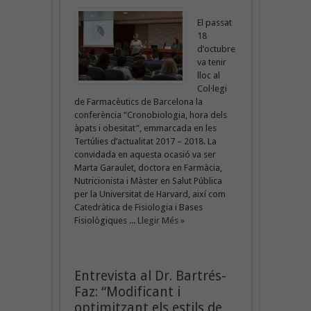
El passat
18
d’octubre
va tenir
lloc al
Col·legi
de Farmacèutics de Barcelona la
conferència “Cronobiologia, hora dels
àpats i obesitat”, emmarcada en les
Tertúlies d’actualitat 2017 – 2018. La
convidada en aquesta ocasió va ser
Marta Garaulet, doctora en Farmàcia,
Nutricionista i Màster en Salut Pública
per la Universitat de Harvard, així com
Catedràtica de Fisiologia i Bases
Fisiològiques ...
Llegir Més »
Entrevista al Dr. Bartrés-
Faz: “Modificant i
optimitzant els estils de