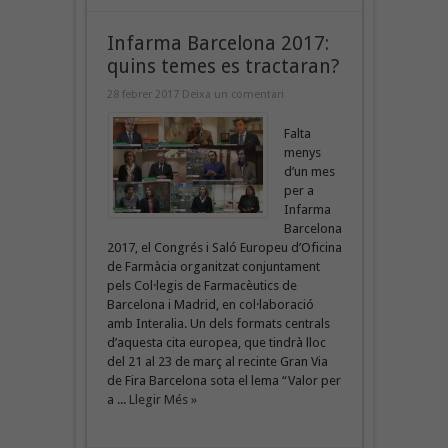
Infarma Barcelona 2017:
quins temes es tractaran?
28 febrer 2017
Deixa un comentari
Falta
menys
d’un mes
per a
Infarma
Barcelona
2017, el Congrés i Saló Europeu d’Oficina
de Farmàcia organitzat conjuntament
pels Col·legis de Farmacèutics de
Barcelona i Madrid, en col·laboració
amb Interalia. Un dels formats centrals
d’aquesta cita europea, que tindrà lloc
del 21 al 23 de març al recinte Gran Via
de Fira Barcelona sota el lema “Valor per
a ...
Llegir Més »