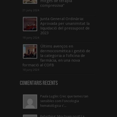
mitges de teràpia
compressiva”
21 juny 2024
Junta General Ordinària:
Aprovada per unanimitat la
liquidació del pressupost de
2023
18 juny 2024
Últims avenços en
dermocosmètica i gestió de
la categoria a l’oficina de
farmàcia, en una nova
formació al COFB
18 juny 2024
Comentaris Recents
Paula Luglin: Crec que temes tan
sensibles com l'oncologia
hematològica s'...
Rebirthing: Muy buen post! La