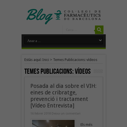
Estàs aquí:
Inici
>
Temes Publicacions: vídeos
Temes Publicacions:
vídeos
Posada al dia sobre el VIH:
eines de cribratge,
prevenció i tractament
[Vídeo Entrevista]
16 febrer 2018
Deixa un comentari
Els més