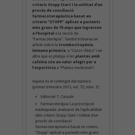
criteris Stopp Start i la utilitat d’un
procés de conciliació
farmacoterapèutica basat en
criteris “STOPP” aplicat a pacients
més grans de 70 anys que ingressen
a l’hospital
a la secció de
“Farmacoteràpia”. També trobareu un
article sobre la
trombocitopènia
immune primària
, a “Casos clínics” i un
altre que es plateja si les
plantes amb
cafeïna són un valor afegit per a
l’esportista
a “Plantes medicinals”.
Aquest és el contingut del número
(primer trimestre 2015, vol. 73, núm. 1):
Editorial: T. Casasín
Farmacoteràpia: La prescripció
inadequada: avaluació de l’aplicabilitat
dels criteris Stopp Start / Utilitat d’un
procés de conciliació
farmacoterapèutica basat en criteris
“Stopp” aplicat a pacients més grans