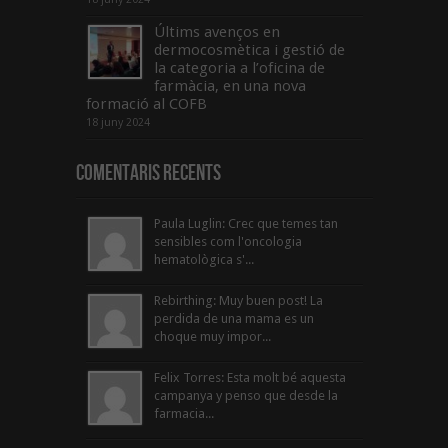
Últims avenços en
dermocosmètica i gestió de
la categoria a l’oficina de
farmàcia, en una nova
formació al COFB
18 juny 2024
Comentaris Recents
Paula Luglin: Crec que temes tan
sensibles com l'oncologia
hematològica s'...
Rebirthing: Muy buen post! La
perdida de una mama es un
choque muy impor...
Felix Torres: Esta molt bé aquesta
campanya y penso que desde la
farmacia...