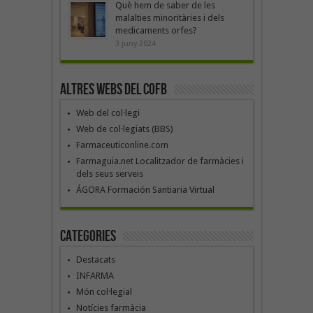
Què hem de saber de les
malalties minoritàries i dels
medicaments orfes?
3 juny 2024
Altres webs del COFB
Web del col·legi
Web de col·legiats (BBS)
Farmaceuticonline.com
Farmaguia.net Localitzador de farmàcies i
dels seus serveis
ÁGORA Formación Santiaria Virtual
Categories
Destacats
INFARMA
Món col·legial
Notícies farmàcia