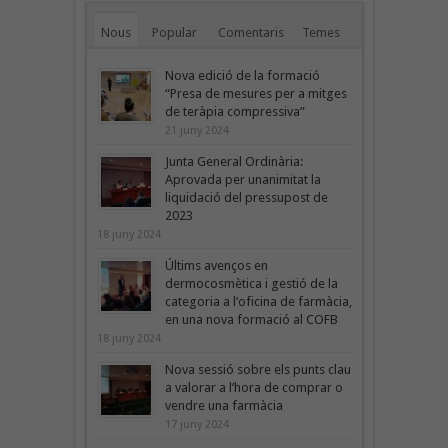
Nous
Popular
Comentaris
Temes
Nova edició de la formació
“Presa de mesures per a mitges
de teràpia compressiva”
21 juny 2024
Junta General Ordinària:
Aprovada per unanimitat la
liquidació del pressupost de
2023
18 juny 2024
Últims avenços en
dermocosmètica i gestió de la
categoria a l’oficina de farmàcia,
en una nova formació al COFB
18 juny 2024
Nova sessió sobre els punts clau
a valorar a l’hora de comprar o
vendre una farmàcia
17 juny 2024