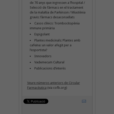
de 70 anys que ingressen a l’hospital /
Selecció de fàrmacs en el tractament
de la malaltia de Parkinson / Miastènia
gravis: fàrmacs desaconsellats
Casos clínics: Trombocitopènia
immune primària
Espigolant
Plantes medicinals: Plantes amb
cafeïna: un valor afegit per a
l’esportista?
Innovadors
Vademecum Cultural
Publicacions d’interès
Veure números anteriors de Circular
Farmacèutica
(via cofb.org)