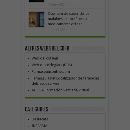
17 juny 2024
Què hem de saber de les
malalties minoritàries i dels
medicaments orfes?
3 juny 2024
Altres webs del COFB
Web del col·legi
Web de col·legiats (BBS)
Farmaceuticonline.com
Farmaguia.net Localitzador de farmàcies i
dels seus serveis
ÁGORA Formación Santiaria Virtual
Categories
Destacats
INFARMA