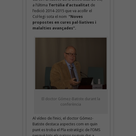
a l’última
Tertúlia d’actualitat
de
l’edició 2014-2015 que va acollir el
Col·legi sota el nom
“Noves
propostes en cures pal·liatives i
malalties avançades”.
El doctor Gómez-Batiste durant la
conferència
Al vídeo de l’inici, el doctor Gómez-
Batiste destaca aspectes com en quin
punt es troba el Pla estratègic de l’OMS
perquè tots els països puguin dur a