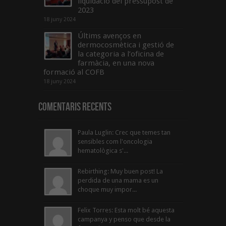
liquidació del pressupost de
2023
18 juny 2024
Últims avenços en
dermocosmètica i gestió de
la categoria a l’oficina de
farmàcia, en una nova
formació al COFB
18 juny 2024
Comentaris Recents
Paula Luglin: Crec que temes tan
sensibles com l'oncologia
hematològica s'...
Rebirthing: Muy buen post! La
perdida de una mama es un
choque muy impor...
Felix Torres: Esta molt bé aquesta
campanya y penso que desde la