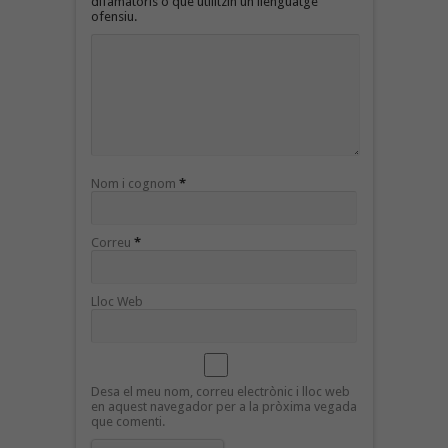
difamatoris o que utilitzin un llenguatge
ofensiu.
Nom i cognom
*
Correu
*
Lloc Web
Desa el meu nom, correu electrònic i lloc web
en aquest navegador per a la pròxima vegada
que comenti.