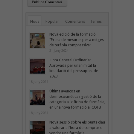
Nous
Popular
Comentaris
Temes
Nova edició de la formació
“Presa de mesures per a mitges
de teràpia compressiva”
21 juny 2024
Junta General Ordinària:
Aprovada per unanimitat la
liquidació del pressupost de
2023
18 juny 2024
Últims avenços en
dermocosmètica i gestió de la
categoria a l’oficina de farmàcia,
en una nova formació al COFB
18 juny 2024
Nova sessió sobre els punts clau
a valorar a l’hora de comprar o
vendre una farmàcia