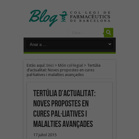
Estàs aquí:
Inici
>
Món col·legial
>
Tertúlia
d’actualitat: Noves propostes en cures
pal·liatives i malalties avançades
Tertúlia d’actualitat:
Noves propostes en
cures pal·liatives i
malalties avançades
17 juliol 2015