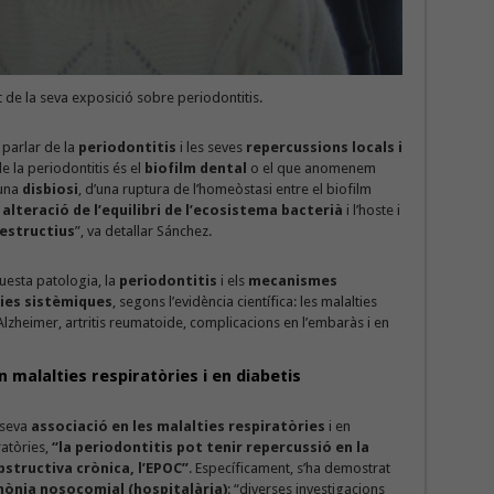
de la seva exposició sobre periodontitis.
 parlar de la
periodontitis
i les seves
repercussions locals i
de la periodontitis és el
biofilm dental
o el que anomenem
 una
disbiosi
, d’una ruptura de l’homeòstasi entre el biofilm
lteració de l’equilibri de l’ecosistema bacterià
i l’hoste i
estructius
”, va detallar Sánchez.
uesta patologia, la
periodontitis
i els
mecanismes
ies sistèmiques
, segons l’evidència científica: les malalties
l’Alzheimer, artritis reumatoide, complicacions en l’embaràs i en
n malalties respiratòries i en diabetis
 seva
associació en les malalties respiratòries
i en
ratòries,
“la periodontitis pot tenir repercussió en la
structiva crònica, l’EPOC”
. Específicament, s’ha demostrat
ònia nosocomial (hospitalària)
: “diverses investigacions