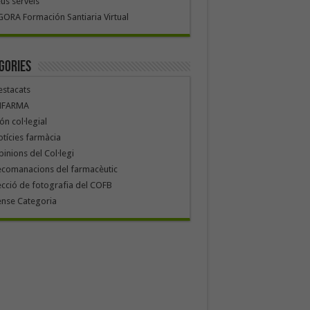
us serveis
ORA Formación Santiaria Virtual
gories
stacats
NFARMA
n col·legial
tícies farmàcia
inions del Col·legi
ecomanacions del farmacèutic
cció de fotografia del COFB
ense Categoria