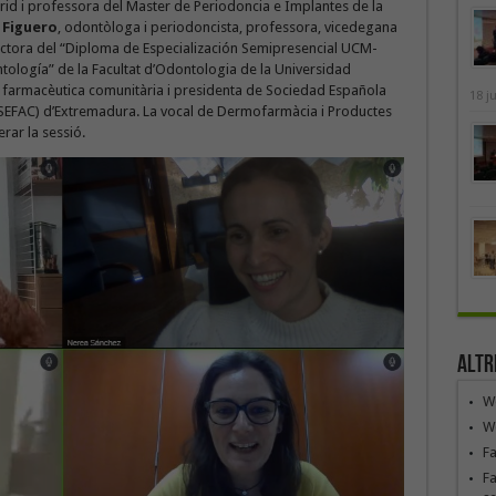
rid i professora del Master de Periodoncia e Implantes de la
 Figuero
, odontòloga i periodoncista, professora, vicedegana
irectora del “Diploma de Especialización Semipresencial UCM-
ología” de la Facultat d’Odontologia de la Universidad
, farmacèutica comunitària i presidenta de Sociedad Española
18 j
 (SEFAC) d’Extremadura. La vocal de Dermofarmàcia i Productes
rar la sessió.
Altr
We
We
F
Fa