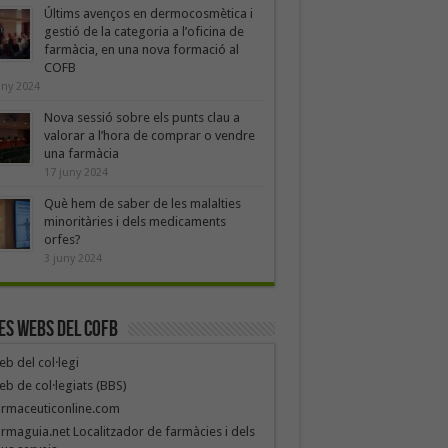
Últims avenços en dermocosmètica i
gestió de la categoria a l’oficina de
farmàcia, en una nova formació al
COFB
uny 2024
Nova sessió sobre els punts clau a
valorar a l’hora de comprar o vendre
una farmàcia
17 juny 2024
Què hem de saber de les malalties
minoritàries i dels medicaments
orfes?
3 juny 2024
es webs del COFB
b del col·legi
b de col·legiats (BBS)
armaceuticonline.com
rmaguia.net Localitzador de farmàcies i dels