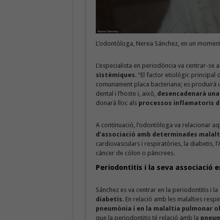
L’odontòloga, Nerea Sánchez, en un moment 
L’especialista en periodòncia va centrar-se a
sistèmiques
. “El factor etiològic principal 
comunament placa bacteriana; es produirà
dental i l’hoste i, això,
desencadenarà una a
donarà lloc als
processos inflamatoris d
A continuació, l’odontòloga va relacionar aq
d’associació amb determinades malalt
cardiovasculars i respiratòries, la diabetis, 
càncer de còlon o pàncrees.
Periodontitis i la seva associació e
Sánchez es va centrar en la periodontitis i la
diabetis
. En relació amb les malalties respi
pneumònia i en la malaltia pulmonar ob
que la periodontitis té relació amb la
pneum