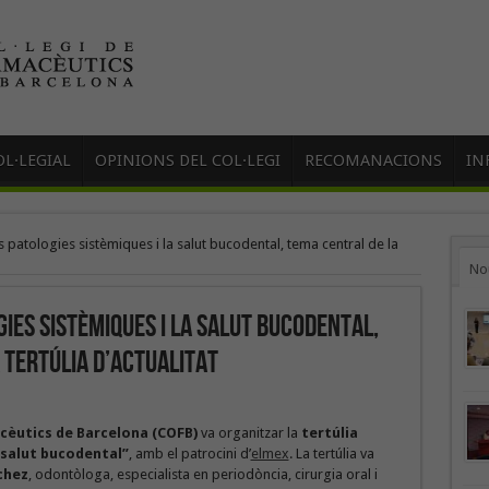
L·LEGIAL
OPINIONS DEL COL·LEGI
RECOMANACIONS
IN
es patologies sistèmiques i la salut bucodental, tema central de la
No
gies sistèmiques i la salut bucodental,
 tertúlia d’actualitat
acèutics de Barcelona
(COFB)
va organitzar la
tertúlia
 salut bucodental”
, amb el patrocini d’
elmex
. La tertúlia va
chez
, odontòloga, especialista en periodòncia, cirurgia oral i