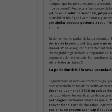
indiquen que les persones amb periodontiti
nosocomial
”. Respecte a l’associació de l
pitjor és la salut periodontal, pitjor és
plausibilitat biològica i va mostrar alguns est
per ajudar aquests pacients a reduir l
afirmar.
En darrer lloc, va parlar de la periodontitis 
de risc de la periodontitis, que si no 
diabetis”
, va assegurar. “El tractament de l
l’hemoglobina glicosilada, comparables al fe
segons els darrers estudis. Per concloure, 
de la diabetis tipus 2
.
La periodontitis i la seva associac
Seguidament, va intervenir l’odontòloga i p
seva associació en malalties cardiovasculars
desenvolupament
i el
50% en països de
periodontitis en les malalties cardiovascular
patologies cardiovasculars és que el 75
convencionals
(tensió alta, tabac, inactivit
pacients no presentaven cap d’aquests