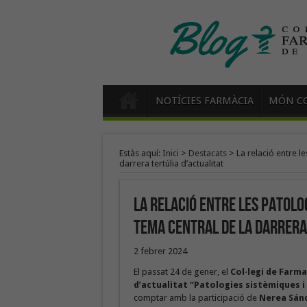
NOTÍCIES FARMÀCIA
MÓN CO
Estàs aquí:
Inici
>
Destacats
>
La relació entre l
darrera tertúlia d’actualitat
La relació entre les patolo
tema central de la darrera
2 febrer 2024
El passat 24 de gener, el
Col·legi de Farm
d’actualitat
“Patologies sistèmiques i
comptar amb la participació de
Nerea Sán