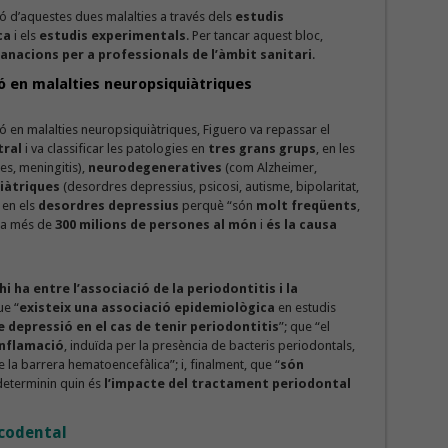
ió d’aquestes dues malalties a través dels
estudis
ica
i els
estudis experimentals
. Per tancar aquest bloc,
nacions per a professionals de l’àmbit sanitari
.
ió en malalties neuropsiquiàtriques
ció en malalties neuropsiquiàtriques, Figuero va repassar el
tral
i va classificar les patologies en
tres grans grups
, en les
es, meningitis),
neurodegeneratives
(com Alzheimer,
iàtriques
(desordres depressius, psicosi, autisme, bipolaritat,
 en els
desordres depressius
perquè “són
molt freqüents
,
n a més de
300 milions de persones al món
i
és la causa
i ha entre l’associació de la periodontitis i la
ue “
existeix una associació epidemiològica
en estudis
e depressió en el cas de tenir periodontitis
”; que “el
nflamació
, induïda per la presència de bacteris periodontals,
 la barrera hematoencefàlica”; i, finalment, que “
són
eterminin quin és
l’impacte del tractament periodontal
ucodental