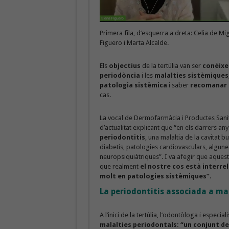
Primera fila, d’esquerra a dreta: Celia de Mi
Figuero i Marta Alcalde.
Els
objectius
de la tertúlia van ser
conèixer
periodòncia
i les
malalties sistèmiques
patologia sistèmica
i saber
recomanar 
cas.
La vocal de Dermofarmàcia i Productes Sani
d’actualitat explicant que “en els darrers any
periodontitis
, una malaltia de la cavitat b
diabetis, patologies cardiovasculars, algunes
neuropsiquiàtriques”. I va afegir que aquest
que realment
el nostre cos està interrel
molt en patologies sistèmiques”
.
La periodontitis associada a ma
A l’inici de la tertúlia, l’odontòloga i especia
malalties periodontals: “un conjunt de