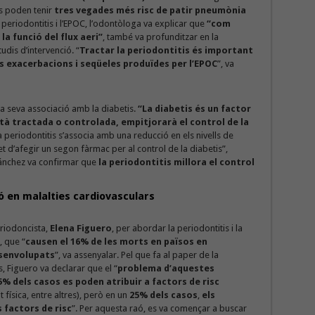
s poden tenir
tres vegades més risc de patir pneumònia
a periodontitis i l’EPOC, l’odontòloga va explicar que
“com
 la funció del flux aeri”
, també va profunditzar en la
udis d’intervenció. “
Tractar la periodontitis és important
es exacerbacions i seqüeles produïdes per l’EPOC
”, va
i la seva associació amb la diabetis.
“La diabetis és un factor
està tractada o controlada, empitjorarà el control de la
a periodontitis s’associa amb una reducció en els nivells de
t d’afegir un segon fàrmac per al control de la diabetis”,
Sánchez va confirmar que
la periodontitis millora el control
ió en malalties cardiovasculars
eriodoncista,
Elena Figuero
, per abordar la periodontitis i la
, que “
causen el 16% de les morts en països en
senvolupats
”, va assenyalar. Pel que fa al paper de la
s, Figuero va declarar que el “
problema d’aquestes
% dels casos es poden atribuir a factors de risc
at física, entre altres), però en un
25% dels casos
,
els
 factors de risc
”. Per aquesta raó, es va començar a buscar