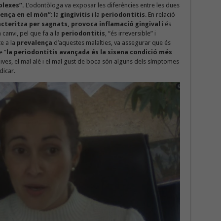
plexes”.
L’odontòloga va exposar les diferències entre les dues
lença en el món”
: la
gingivitis
i la
periodontitis
. En relació
acteritza per sagnats, provoca inflamació gingival
i és
n canvi, pel que fa a la
periodontitis
, “és irreversible” i
e a la
prevalença
d’aquestes malalties, va assegurar que és
e “
la periodontitis avançada és la sisena condició més
nives, el mal alè i el mal gust de boca són alguns dels símptomes
dicar.