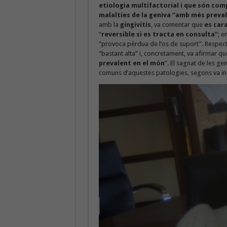
etiologia multifactorial i que són com
malalties de la geniva “amb més preva
amb la
gingivitis
, va comentar que
es car
“
reversible si es tracta en consulta”
; e
“provoca pèrdua de l’os de suport”. Respect
“bastant alta” i, concretament, va afirmar qu
prevalent en el món
”. El sagnat de les ge
comuns d’aquestes patologies, segons va in