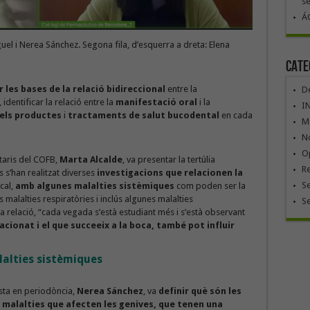
se
ÁG
guel i Nerea Sánchez. Segona fila, d’esquerra a dreta: Elena
Cate
 les bases de la relació bidireccional
entre la
De
, identificar la relació entre la
manifestació oral
i la
I
els productes
i
tractaments de salut bucodental
en cada
Mó
No
Op
taris del COFB,
Marta Alcalde
, va presentar la tertúlia
R
s s’han realitzat diverses
investigacions que relacionen la
Se
ucal,
amb algunes malalties sistèmiques
com poden ser la
 malalties respiratòries i inclús algunes malalties
S
a relació, “cada vegada s’està estudiant més i s’està observant
acionat i el que succeeix a la boca, també pot influir
lalties sistèmiques
lista en periodòncia,
Nerea Sánchez
, va
definir què són les
 malalties que afecten les genives, que tenen una