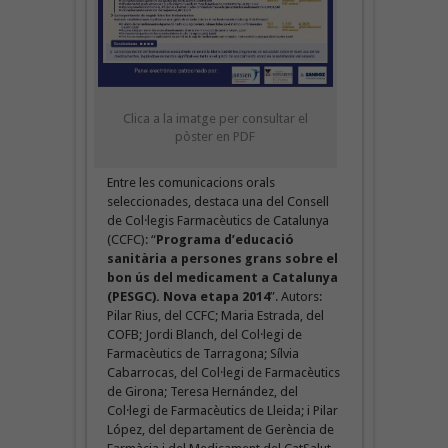
Clica a la imatge per consultar el
pòster en PDF
Entre les comunicacions orals
seleccionades, destaca una del Consell
de Col·legis Farmacèutics de Catalunya
(CCFC): “
Programa d’educació
sanitària a persones grans sobre el
bon ús del medicament a Catalunya
(PESGC). Nova etapa 2014
”. Autors:
Pilar Rius, del CCFC; Maria Estrada, del
COFB; Jordi Blanch, del Col·legi de
Farmacèutics de Tarragona; Sílvia
Cabarrocas, del Col·legi de Farmacèutics
de Girona; Teresa Hernández, del
Col·legi de Farmacèutics de Lleida; i Pilar
López, del departament de Gerència de