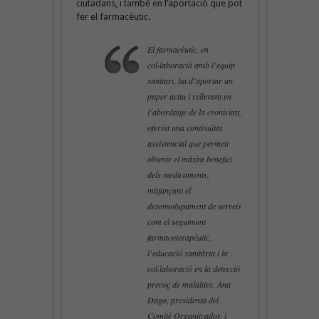
ciutadans, i també en l’aportació que pot
fer el farmacèutic.
El farmacèutic, en
col·laboració amb l’equip
sanitari, ha d’aportar un
paper actiu i rellevant en
l’abordatge de la cronicitat,
oferint una continuïtat
assistencial que permeti
obtenir el màxim benefici
dels medicaments,
mitjançant el
desenvolupament de serveis
com el seguiment
farmacoterapèutic,
l’educació sanitària i la
col·laboració en la detecció
precoç de malalties. Ana
Dago, presidenta del
Comitè Organitzador, i