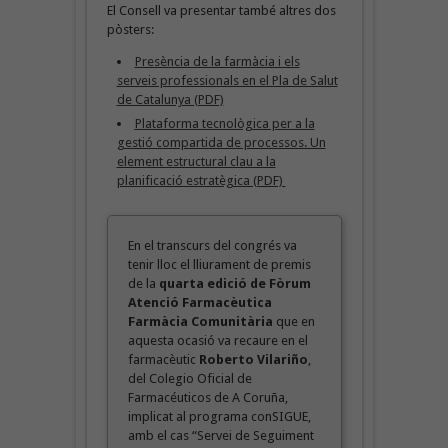
El Consell va presentar també altres dos
pòsters:
Presència de la farmàcia i els
serveis professionals en el Pla de Salut
de Catalunya (PDF)
Plataforma tecnològica per a la
gestió compartida de processos. Un
element estructural clau a la
planificació estratègica (PDF)
En el transcurs del congrés va
tenir lloc el lliurament de premis
de la
quarta edició de Fòrum
Atenció Farmacèutica
Farmàcia Comunitària
que en
aquesta ocasió va recaure en el
farmacèutic
Roberto Vilariño
,
del Colegio Oficial de
Farmacéuticos de A Coruña,
implicat al programa conSIGUE,
amb el cas “Servei de Seguiment