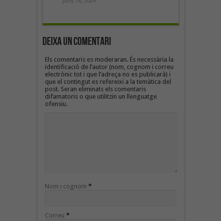
juny 18, 2024
Deixa un Comentari
Els comentaris es moderaran. És necessària la
identificació de l’autor (nom, cognom i correu
electrònic tot i que l’adreça no es publicarà) i
que el contingut es refereixi a la temàtica del
post. Seran eliminats els comentaris
difamatoris o que utilitzin un llenguatge
ofensiu.
Nom i cognom
*
Correu
*