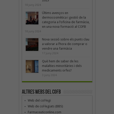
2023
18 juny 2024
Últims avenços en
dermocosmètica i gestió de la
categoria a l’oficina de farmàcia,
en una nova formació al COFB
18 juny 2024
Nova sessió sobre els punts clau
a valorar a l’hora de comprar o
vendre una farmàcia
17 juny 2024
Què hem de saber de les
malalties minoritàries i dels
medicaments orfes?
3 juny 2024
Altres webs del COFB
Web del col·legi
Web de col·legiats (BBS)
Farmaceuticonline.com