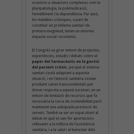
ocasions a situacions complexes com la
pluripatologia, la polimedicació,
l’envelliment i la dependència. Per això,
les malalties cròniques, a part de
constituir un problema sanitari de
primera magnitud, tenen un enorme
impacte social i econòmic.
El Congrés va girar entorn de projectes,
experiències, estudis i debats sobre el
paper del farmacèutic en la gestió
del pacient crònic
, perquè el sistema
sanitari s’està adaptant a aquesta
situació, i en l’atenció sanitària s’estan
produint canvis transcendentals per
donar resposta a aquest escenari, en un
entorn de limitació de recursos que fa
necessària la cerca de sostenibilitat però
mantenint una adequada prestació de
serveis. També va ser un espai obert al
debat en què es van fer aportacions
rellevants a la millora de l’assistència
sanitària, i a la salut i el benestar dels