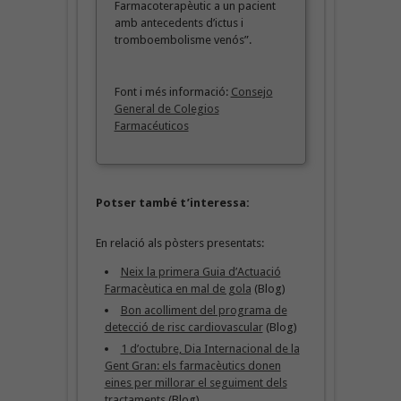
Farmacoterapèutic a un pacient
amb antecedents d’ictus i
tromboembolisme venós”.
Font i més informació:
Consejo
General de Colegios
Farmacéuticos
Potser també t’interessa:
En relació als pòsters presentats:
Neix la primera Guia d’Actuació
Farmacèutica en mal de gola
(Blog)
Bon acolliment del programa de
detecció de risc cardiovascular
(Blog)
1 d’octubre, Dia Internacional de la
Gent Gran: els farmacèutics donen
eines per millorar el seguiment dels
tractaments
(Blog)