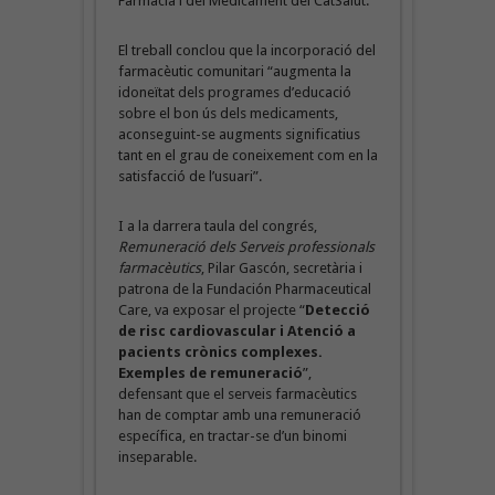
Farmàcia i del Medicament del CatSalut.
El treball conclou que la incorporació del
farmacèutic comunitari “augmenta la
idoneïtat dels programes d’educació
sobre el bon ús dels medicaments,
aconseguint-se augments significatius
tant en el grau de coneixement com en la
satisfacció de l’usuari”.
I a la darrera taula del congrés,
Remuneració dels Serveis professionals
farmacèutics
, Pilar Gascón, secretària i
patrona de la Fundación Pharmaceutical
Care, va exposar el projecte “
Detecció
de risc cardiovascular i Atenció a
pacients crònics complexes.
Exemples de remuneració
”,
defensant que el serveis farmacèutics
han de comptar amb una remuneració
específica, en tractar-se d’un binomi
inseparable.