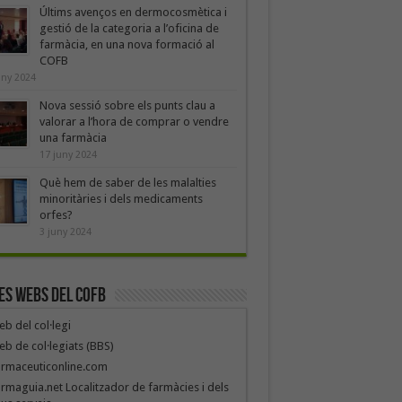
Últims avenços en dermocosmètica i
gestió de la categoria a l’oficina de
farmàcia, en una nova formació al
COFB
uny 2024
Nova sessió sobre els punts clau a
valorar a l’hora de comprar o vendre
una farmàcia
17 juny 2024
Què hem de saber de les malalties
minoritàries i dels medicaments
orfes?
3 juny 2024
es webs del COFB
b del col·legi
b de col·legiats (BBS)
armaceuticonline.com
rmaguia.net Localitzador de farmàcies i dels