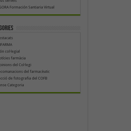
us serveis
ORA Formación Santiaria Virtual
gories
stacats
NFARMA
n col·legial
tícies farmàcia
inions del Col·legi
ecomanacions del farmacèutic
cció de fotografia del COFB
ense Categoria