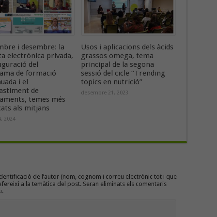
bre i desembre: la
Usos i aplicacions dels àcids
a electrònica privada,
grassos omega, tema
uguració del
principal de la segona
ama de formació
sessió del cicle “Trending
uada i el
topics en nutrició”
astiment de
desembre 21, 2023
aments, temes més
ats als mitjans
, 2024
entificació de l’autor (nom, cognom i correu electrònic tot i que
efereixi a la temàtica del post. Seran eliminats els comentaris
u.