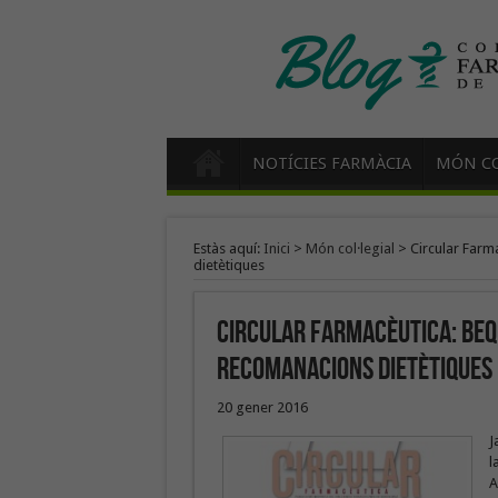
NOTÍCIES FARMÀCIA
MÓN CO
Estàs aquí:
Inici
>
Món col·legial
>
Circular Farm
dietètiques
Circular Farmacèutica: beq
recomanacions dietètiques
20 gener 2016
J
l
A