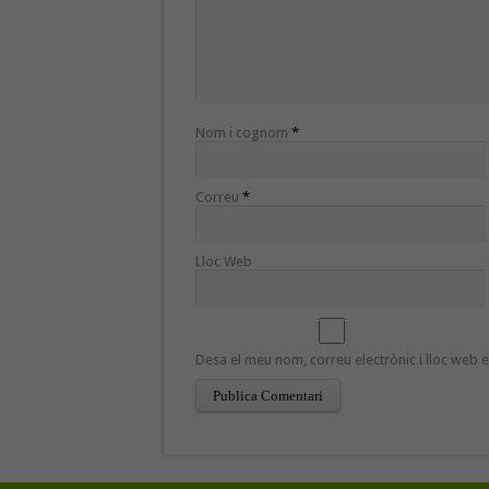
Nom i cognom
*
Correu
*
Lloc Web
Desa el meu nom, correu electrònic i lloc web