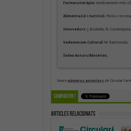
Farmacoteràpia
: medicaments més clàs
Alimentació i nutrició
: fitxes i recom
Innovadors
: J. Boatella, N. Casamitjana
Vademecum Cultural
: M. Ramoneda.
Índex Autors/Matèries
.
Veure
números anteriors
de Circular Far
Compartir !
Articles Relacionats