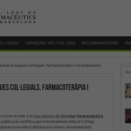
L·LEGIAL
OPINIONS DEL COL·LEGI
RECOMANACIONS
IN
acèutica: beques col·legials, farmacoteràpia i recomanacions
No
ues col·legials, farmacoteràpia i
a es pot accedir a un
nou número de
Circular Farmacéutica
,
a publicació científica que trimestralment edita el Col·legi.
questa nova edició destaca tres temes: recomanacions