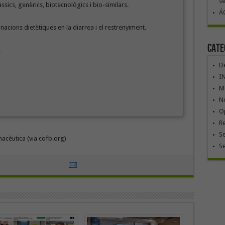
se
sics, genèrics, biotecnològics i bio-similars.
ÁG
anacions dietètiques en la diarrea i el restrenyiment.
Cate
.
De
I
Mó
No
Op
R
Se
macèutica (via cofb.org)
S