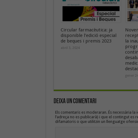
Circular farmacèutica: ja
Novem
disponible l’edició especial
recept
de beques i premis 2023
la ina
progr
abril 3, 2024
contin
desab
medic
destac
gener 24
Deixa un Comentari
Els comentaris es moderaran. És necessària la id
l’adreça no es publicarà) i que el contingut es r
difamatoris o que utilitzin un llenguatge ofensi