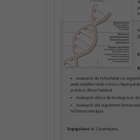
d
p
b
A
t
E
B
Avaluació de l’efectivitat i la segure
amb malaltia renal crònica i hiperparat
pràctica clínica habitual
Avaluació clínica de la integració de
Avaluació del seguiment farmacotera
la Farmacoteràpia.
Espigolant
: N. Casamitjana.