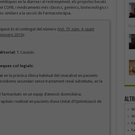
ietètiques en la diarrea i el restrenyiment, els projectes becats
el COFB, i medicaments més clàssics, genèrics, biotecnològics i
io-similars a la secció de Farmacoteràpia.
18 j
quest és el contingut del número (
Vol. 73, núm. 4, quart
rimestre 2015
):
ditorial
: T. Casasín.
eques col·legials
:
tat en la pràctica clínica habitual del cinacalcet en pacients
iroïdisme secundari sense tractament renal substitutiu, en la
l farmacèutic en un equip d’atenció domiciliària.
Altr
pèutic realitzat en pacients d’una Unitat d’Optimització de
We
We
F
Fa