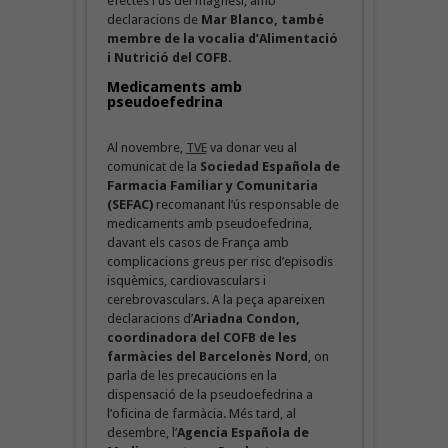
efectes i ús del magnesi, amb
declaracions de
Mar Blanco, també
membre de la vocalia d’Alimentació
i Nutrició del COFB
.
Medicaments
amb
pseudoefedrina
Al novembre,
TVE
va donar veu al
comunicat de la
Sociedad Española de
Farmacia Familiar y Comunitaria
(SEFAC)
recomanant l’ús responsable de
medicaments amb pseudoefedrina,
davant els casos de França amb
complicacions greus per risc d’episodis
isquèmics, cardiovasculars i
cerebrovasculars. A la peça apareixen
declaracions d’
Ariadna Condon,
coordinadora del COFB de les
farmàcies del Barcelonès Nord
, on
parla de les precaucions en la
dispensació de la pseudoefedrina a
l’oficina de farmàcia. Més tard, al
desembre, l’
Agencia Española de