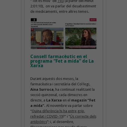
“Tot es mou” de
TV3
(a partir del minut
2:01:10), on va parlar del desabastiment
de medicaments, entre altres temes.
Consell farmacèutic en el
programa “Fet a mida” de La
Xarxa
Durant aquests dos mesos, la
farmacèutica i secretària del Col·legi,
Aina Surroca
, ha continuat realitzant la
secció quinzenal, cada dimecres en
directe, a
La Xarxa
en el
magazín “Fet
a mida”.
Al novembre va parlar sobre
“
Quina diferència hi ha entre grip,
refredat i COVID-19
?” i “
Ús correcte dels
antibiòtics
”; i, al desembre,