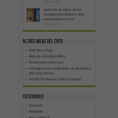
17 juny 2024
Què hem de saber de les
malalties minoritàries i dels
medicaments orfes?
3 juny 2024
Altres webs del COFB
Web del col·legi
Web de col·legiats (BBS)
Farmaceuticonline.com
Farmaguia.net Localitzador de farmàcies i
dels seus serveis
ÁGORA Formación Santiaria Virtual
Categories
Destacats
INFARMA
Món col·legial