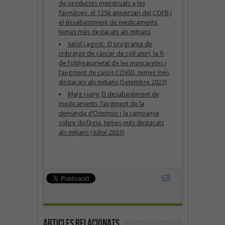
de productes menstruals a les
farmàcies, el 125è aniversari del COFB i
el desabastiment de medicaments,
temes més destacats als mitjans
Juliol i agost: El programa de
cribratge de càncer de coll uterí, la fi
de l’obligatorietat de les mascaretes i
l’augment de casos COVID, temes més
destacats als mitjans (Setembre 2023)
Maig i juny: El desabastiment de
medicaments, l’augment de la
demanda d’Ozempic i la campanya
sobre disfàgia, temes més destacats
als mitjans (Juliol 2023)
Articles Relacionats