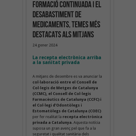
formació continuada i el
desabastiment de
medicaments, temes més
destacats als mitjans
24 gener 2024
La recepta electrònica arriba
a la sanitat privada
A mitjans de desembre es va anunciar la
col·laboració entre el Consell de
Col·legis de Metges de Catalunya
(CCMC), el Consell de Col·legis
Farmacèutics de Catalunya (CCFC) i
el Col·legi d’Odontòlegs i
Estomatòlegs de Catalunya (COEC)
per fer realitat la
recepta electrònica
privada a Catalunya
. Aquesta notícia
suposa un gran avenç pel que fa a la
seguretat i qualitat sanitària dels