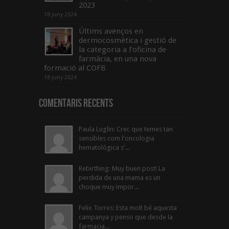
2023
18 juny 2024
Últims avenços en
dermocosmètica i gestió de
la categoria a l’oficina de
farmàcia, en una nova
formació al COFB
18 juny 2024
Comentaris Recents
Paula Luglin: Crec que temes tan
sensibles com l'oncologia
hematològica s'...
Rebirthing: Muy buen post! La
perdida de una mama es un
choque muy impor...
Felix Torres: Esta molt bé aquesta
campanya y penso que desde la
farmacia...