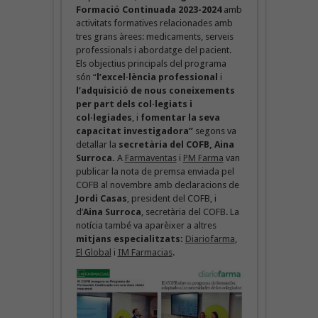
Formació Continuada 2023-2024
amb
activitats formatives relacionades amb
tres grans àrees: medicaments, serveis
professionals i abordatge del pacient.
Els objectius principals del programa
són “
l’excel·lència professional
i
l’adquisició de nous coneixements
per part dels col·legiats i
col·legiades
, i
fomentar la seva
capacitat investigadora”
segons va
detallar la
secretària del COFB, Aina
Surroca.
A
Farmaventas
i
PM Farma
van
publicar la nota de premsa enviada pel
COFB al novembre amb declaracions de
Jordi Casas
, president del COFB, i
d’
Aina Surroca
, secretària del COFB. La
notícia també va aparèixer a altres
mitjans especialitzats:
Diariofarma
,
El Global
i
IM Farmacias
.