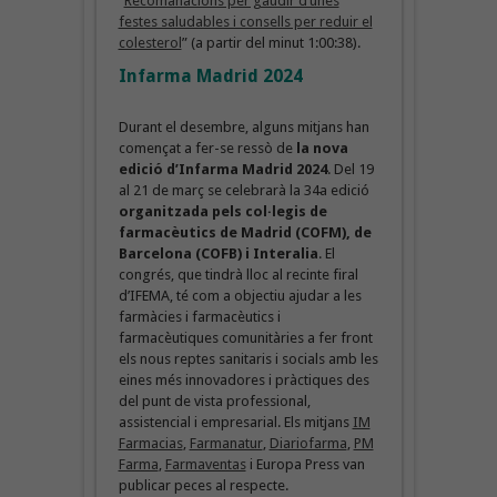
“
Recomanacions per gaudir d’unes
festes saludables i consells per reduir el
colesterol
” (a partir del minut 1:00:38).
Infarma Madrid 2024
Durant el desembre, alguns mitjans han
començat a fer-se ressò de
la nova
edició d’Infarma Madrid
2024
. Del 19
al 21 de març se celebrarà la 34a edició
organitzada pels col·legis de
farmacèutics de Madrid (COFM), de
Barcelona (COFB) i Interalia
. El
congrés, que tindrà lloc al recinte firal
d’IFEMA, té com a objectiu ajudar a les
farmàcies i farmacèutics i
farmacèutiques comunitàries a fer front
els nous reptes sanitaris i socials amb les
eines més innovadores i pràctiques des
del punt de vista professional,
assistencial i empresarial. Els mitjans
IM
Farmacias
,
Farmanatur
,
Diariofarma
,
PM
Farma
,
Farmaventas
i Europa Press van
publicar peces al respecte.