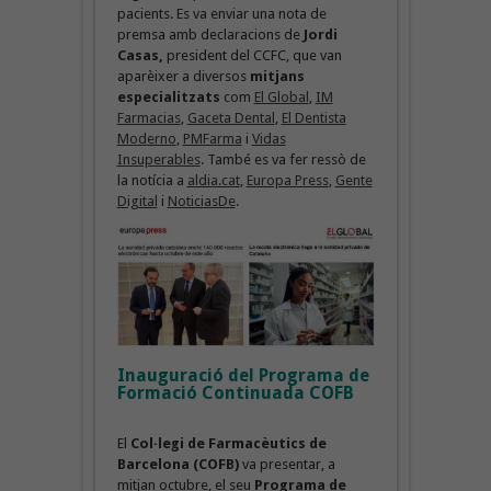
pacients. Es va enviar una nota de
premsa amb declaracions de
Jordi
Casas,
president del CCFC, que van
aparèixer a diversos
mitjans
especialitzats
com
El Global
,
IM
Farmacias
,
Gaceta Dental
,
El Dentista
Moderno
,
PMFarma
i
Vidas
Insuperables
. També es va fer ressò de
la notícia a
aldia.cat
,
Europa Press
,
Gente
Digital
i
NoticiasDe
.
Inauguració del Programa de
Formació Continuada COFB
El
Col·legi de Farmacèutics de
Barcelona (COFB)
va presentar, a
mitjan octubre, el seu
Programa de