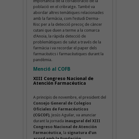
importància de la col·laboració de la
població en el cribratge. També va
abordar altres temàtiques relacionades
amb la farmàcia, com l’estudi Derma-
Risc per a la detecció precoç de càncer
cutani que duen a terme a la comarca
d’Anoia, la ràpida detecció de
problemàtiques de salut a través de la
farmàcia i va recordar el paper dels
farmacèutics i farmacèutiques durant la
pandèmia.
Menció al COFB
XIII Congreso Nacional de
Atención Farmacéutica
A principis de novembre, el president del
Consejo General de Colegios
Oficiales de Farmacéuticos
(CGCOF)
, Jesús Aguilar, va anunciar
durant la jornada
inaugural del XIII
Congreso Nacional de Atención
Farmacéutica,
la
signatura d’un
acord amb la Fundación