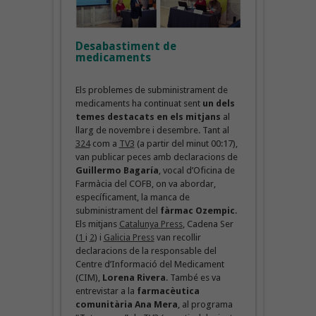
Desabastiment de
medicaments
Els problemes de subministrament de
medicaments ha continuat sent
un dels
temes destacats en els mitjans
al
llarg de novembre i desembre. Tant al
324
com a
TV3
(a partir del minut 00:17),
van publicar peces amb declaracions de
Guillermo Bagaría
, vocal d’Oficina de
Farmàcia del COFB, on va abordar,
específicament, la manca de
subministrament del
fàrmac Ozempic
.
Els mitjans
Catalunya Press
, Cadena Ser
(
1
i
2
) i
Galicia Press
van recollir
declaracions de la responsable del
Centre d’Informació del Medicament
(CIM),
Lorena Rivera
. També es va
entrevistar a la
farmacèutica
comunitària Ana Mera
, al programa