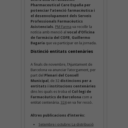
Pharmaceutical Care España per
potenciar l’atenció farmacèutica i
el desenvolupament dels Serveis
Professionals Farmacèutics
Asistencials.
PM Farma
va recollir la
notícia amb menció al
vocal d’Oficina
de farmàcia del COFB, Guillermo
Bagaría
que va participar en la jornada.
Distinció entitats centenàries
A finals de novembre, l’Ajuntament de
Barcelona va anunciar l’atorgament, per
part del
Plenari del Consell
Municipal
, de 32
distincions per a
entitats i institucions centenàries
dins les quals es troba el
Col·legi de
Farmacèutics de Barcelona
com a
entitat centenària.
324
en va fer ressò.
Altres publicacions d’interès:
Setembre i octubre: La distribució