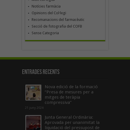
Notícies farmàcia
Opinions del Col·legi
Recomanacions del farmacèutic
Secció de fotografia del COFB
Sense Categoria
Entrades recents
Nova edició de la formació
“Presa de mesures per a
mitges de teràpia
compressiva”
21 juny 2024
Junta General Ordinària:
Aprovada per unanimitat la
liquidació del pressupost de