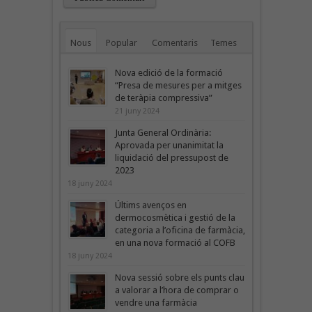
Nous
Popular
Comentaris
Temes
Nova edició de la formació
“Presa de mesures per a mitges
de teràpia compressiva”
21 juny 2024
Junta General Ordinària:
Aprovada per unanimitat la
liquidació del pressupost de
2023
18 juny 2024
Últims avenços en
dermocosmètica i gestió de la
categoria a l’oficina de farmàcia,
en una nova formació al COFB
18 juny 2024
Nova sessió sobre els punts clau
a valorar a l’hora de comprar o
vendre una farmàcia