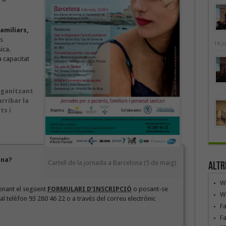
familiars,
s
18 j
ica.
la capacitat
organitzant
rribar la
ts i
ona?
Cartell de la jornada a Barcelona (5 de maig)
Altr
We
lenant el següent
FORMULARI D’INSCRIPCIÓ
o posant-se
We
al telèfon 93 280 46 22 o a través del correu electrònic
F
Fa