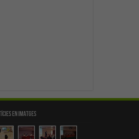
ícies en Imatges