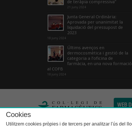
de teràpia compressiva”
21 juny 2024
Junta General Ordinària:
Aprovada per unanimitat la
liquidació del pressupost de
2023
18 juny 2024
Últims avenços en
dermocosmètica i gestió de la
categoria a l’oficina de
farmàcia, en una nova formació
al COFB
18 juny 2024
Cookies
Col·legi de Farma
Utilitzem cookies pròpies i de tercers per analitzar l'ús del l