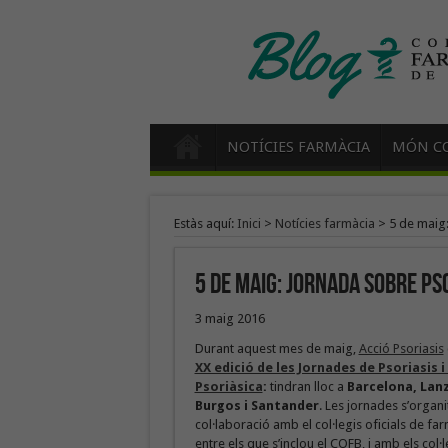
NOTÍCIES FARMÀCIA
MÓN CO
Estàs aquí:
Inici
>
Notícies farmàcia
>
5 de maig:
5 de maig: jornada sobre pso
3 maig 2016
Durant aquest mes de maig,
Acció Psoriasis
XX edició de les Jornades de Psoriasis i 
Psoriàsica
:
tindran lloc a
Barcelona, Lan
Burgos i Santander
. Les jornades s’organ
col·laboració amb el col·legis oficials de fa
entre els que s’inclou el COFB, i amb els col·l