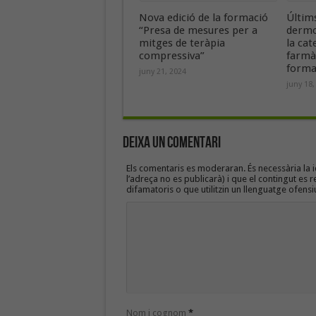
Nova edició de la formació
Últim
“Presa de mesures per a
dermo
mitges de teràpia
la cat
compressiva”
farmà
forma
juny 21, 2024
juny 18,
Deixa un Comentari
Els comentaris es moderaran. És necessària la id
l’adreça no es publicarà) i que el contingut es r
difamatoris o que utilitzin un llenguatge ofensi
Nom i cognom
*