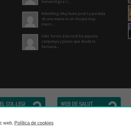
hematològica s'...
Rebirthing: Muy buen post! La perdida
de una mama es un choque muy
impor...
Felix Torres: Esta molt bé aquesta
campanya y penso que desde la
farmacia...
cèutics de la Província de Barcelona | C. Girona, n° 64-66 - 08009 Barcelona | Te
loc web.
Política de cookies