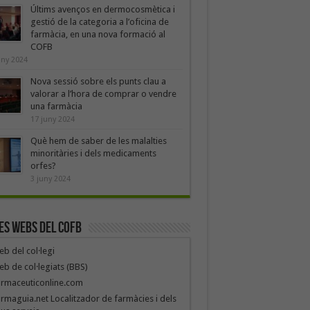
Últims avenços en dermocosmètica i
gestió de la categoria a l’oficina de
farmàcia, en una nova formació al
COFB
uny 2024
Nova sessió sobre els punts clau a
valorar a l’hora de comprar o vendre
una farmàcia
17 juny 2024
Què hem de saber de les malalties
minoritàries i dels medicaments
orfes?
3 juny 2024
es webs del COFB
b del col·legi
b de col·legiats (BBS)
armaceuticonline.com
rmaguia.net Localitzador de farmàcies i dels