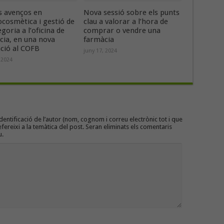
s avenços en
Nova sessió sobre els punts
cosmètica i gestió de
clau a valorar a l’hora de
egoria a l’oficina de
comprar o vendre una
cia, en una nova
farmàcia
ció al COFB
juny 17, 2024
 2024
entificació de l’autor (nom, cognom i correu electrònic tot i que
efereixi a la temàtica del post. Seran eliminats els comentaris
u.