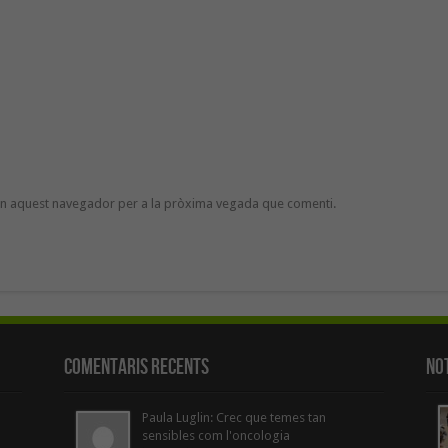
 en aquest navegador per a la pròxima vegada que comenti.
Comentaris Recents
Not
Paula Luglin: Crec que temes tan
sensibles com l'oncologia