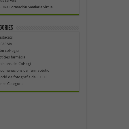
us serveis
ORA Formación Santiaria Virtual
gories
stacats
NFARMA
n col·legial
tícies farmàcia
inions del Col·legi
ecomanacions del farmacèutic
cció de fotografia del COFB
ense Categoria