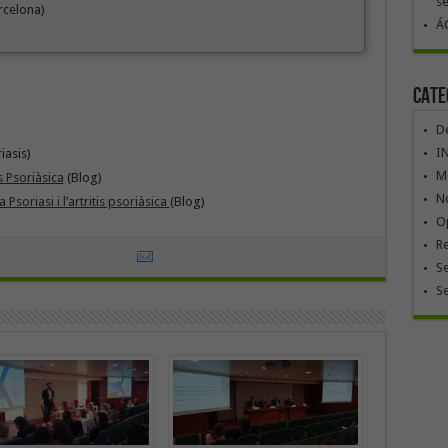
se
rcelona)
ÁG
Cate
De
I
iasis)
Mó
is Psoriàsica
(Blog)
No
Psoriasi i l’artritis psoriàsica
(Blog)
Op
R
Se
S