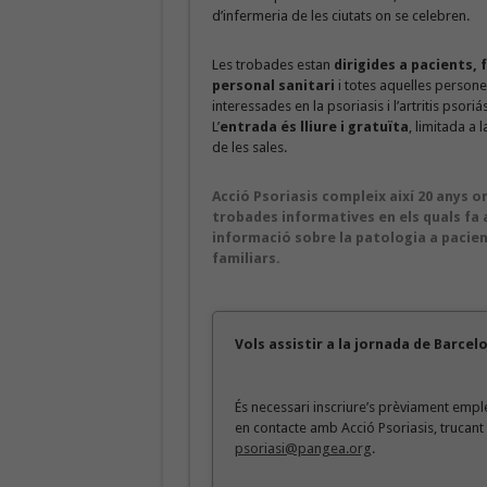
d’infermeria de les ciutats on se celebren.
Les trobades estan
dirigides a pacients, 
personal sanitari
i totes aquelles persone
interessades en la psoriasis i l’artritis psoriás
L’
entrada és lliure i gratuïta
, limitada a 
de les sales.
Acció Psoriasis compleix així 20 anys 
trobades informatives en els quals fa a
informació sobre la patologia a pacien
familiars.
Vols assistir a la jornada de Barcel
És necessari inscriure’s prèviament emp
en contacte amb Acció Psoriasis, trucant 
psoriasi@pangea.org
.