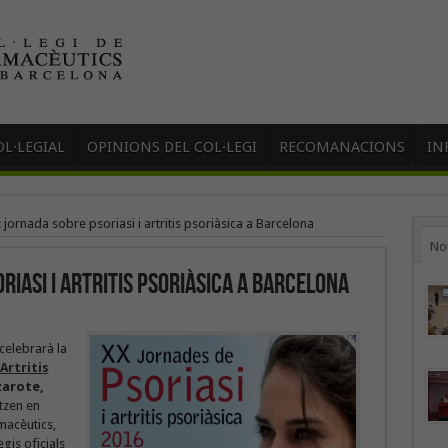
L·LEGIAL
OPINIONS DEL COL·LEGI
RECOMANACIONS
IN
 jornada sobre psoriasi i artritis psoriàsica a Barcelona
No
riasi i artritis psoriàsica a Barcelona
celebrarà la
Artritis
zarote,
itzen en
rmacèutics,
egis oficials