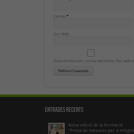
Correu
*
Lloc Web
Desa el meu nom, correu electrònic i lloc web
Entrades recents
Nova edició de la formació
“Presa de mesures per a mitges