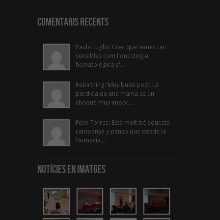
Comentaris Recents
Paula Luglin: Crec que temes tan
sensibles com l'oncologia
hematològica s'...
Rebirthing: Muy buen post! La
perdida de una mama es un
choque muy impor...
Felix Torres: Esta molt bé aquesta
campanya y penso que desde la
farmacia...
Notícies en Imatges