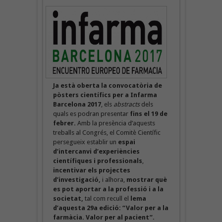
Ja està oberta la convocatòria de
pòsters científics per a Infarma
Barcelona 2017
, els
abstracts
dels
quals es podran presentar
fins el 19 de
febrer.
Amb la presència d’aquests
treballs al Congrés, el Comitè Científic
persegueix establir un
espai
d’intercanvi d’experiències
científiques i professionals
,
incentivar els projectes
d’investigació,
i alhora,
mostrar què
es pot aportar a la professió i a la
societat,
tal com recull el
lema
d’aquesta 29a edició: “Valor per a la
farmàcia. Valor per al pacient”.