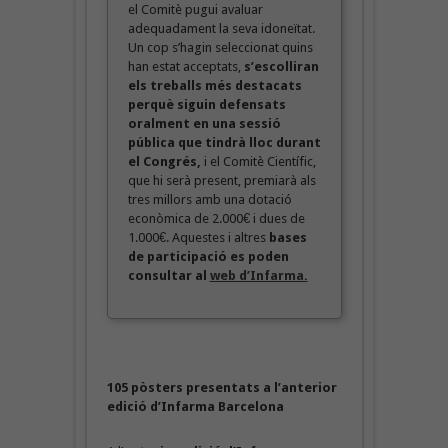
el Comitè pugui avaluar
adequadament la seva idoneïtat.
Un cop s’hagin seleccionat quins
han estat acceptats,
s’escolliran
els treballs més destacats
perquè siguin defensats
oralment en una sessió
pública que tindrà lloc durant
el Congrés,
i el Comitè Científic,
que hi serà present, premiarà als
tres millors amb una dotació
econòmica de 2.000€ i dues de
1.000€. Aquestes i altres
bases
de participació es poden
consultar al
web d’Infarma.
105 pòsters presentats a l’anterior
edició d’Infarma Barcelona