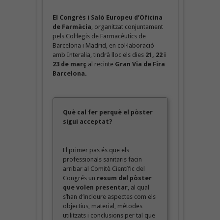
El Congrés i Saló Europeu d’Oficina
de Farmàcia
, organitzat conjuntament
pels Col·legis de Farmacèutics de
Barcelona i Madrid, en col·laboració
amb Interalia, tindrà lloc els dies
21, 22 i
23 de març
al recinte
Gran Via de Fira
Barcelona.
Què cal fer perquè el pòster
sigui acceptat?
El primer pas és que els
professionals sanitaris facin
arribar al Comitè Científic del
Congrés un
resum del pòster
que volen presentar
, al qual
s’han d’incloure aspectes com els
objectius, material, mètodes
utilitzats i conclusions per tal que