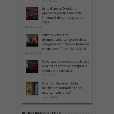
21 juny 2024
Junta General Ordinària:
Aprovada per unanimitat la
liquidació del pressupost de
2023
18 juny 2024
Últims avenços en
dermocosmètica i gestió de la
categoria a l’oficina de farmàcia,
en una nova formació al COFB
18 juny 2024
Nova sessió sobre els punts clau
a valorar a l’hora de comprar o
vendre una farmàcia
17 juny 2024
Què hem de saber de les
malalties minoritàries i dels
medicaments orfes?
3 juny 2024