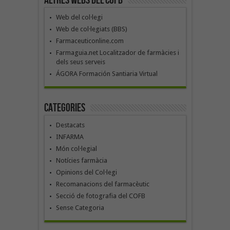
Altres webs del COFB
Web del col·legi
Web de col·legiats (BBS)
Farmaceuticonline.com
Farmaguia.net Localitzador de farmàcies i
dels seus serveis
ÁGORA Formación Santiaria Virtual
Categories
Destacats
INFARMA
Món col·legial
Notícies farmàcia
Opinions del Col·legi
Recomanacions del farmacèutic
Secció de fotografia del COFB
Sense Categoria