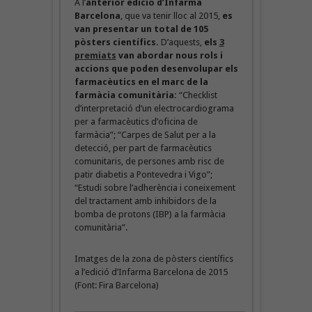
A l’
anterior edició d’Infarma
Barcelona
, que va tenir lloc al 2015,
es
van presentar un total de 105
pòsters científics.
D’aquests,
els
3
premiats
van abordar nous rols i
accions que poden desenvolupar els
farmacèutics en el marc de la
farmàcia comunitària:
“Checklist
d’interpretació d’un electrocardiograma
per a farmacèutics d’oficina de
farmàcia”; “Carpes de Salut per a la
detecció, per part de farmacèutics
comunitaris, de persones amb risc de
patir diabetis a Pontevedra i Vigo”;
“Estudi sobre l’adherència i coneixement
del tractament amb inhibidors de la
bomba de protons (IBP) a la farmàcia
comunitària”.
Imatges de la zona de pòsters científics
a l’edició d’Infarma Barcelona de 2015
(Font: Fira Barcelona)